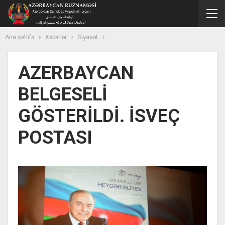
Ana səhifə
Xəbərlər
Siyasət
AZERBAYCAN
BELGESELİ
GÖSTERİLDİ. İSVEÇ
POSTASI