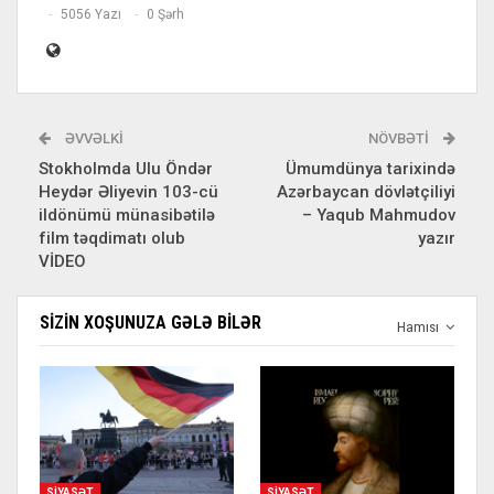
5056 Yazı
0 Şərh
ƏVVƏLKI
NÖVBƏTI
Stokholmda Ulu Öndər
Ümumdünya tarixində
Heydər Əliyevin 103-cü
Azərbaycan dövlətçiliyi
ildönümü münasibətilə
– Yaqub Mahmudov
film təqdimatı olub
yazır
VİDEO
SIZIN XOŞUNUZA GƏLƏ BILƏR
Hamısı
SIYASƏT
SIYASƏT