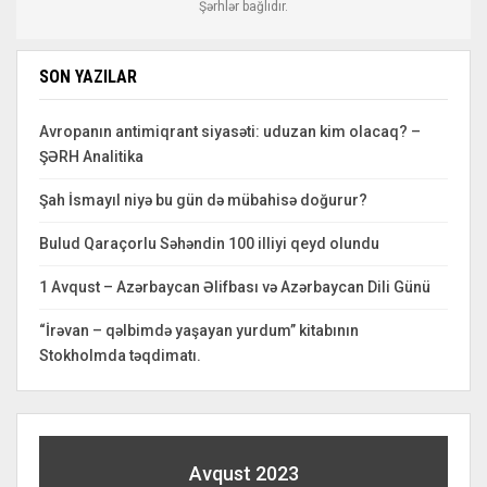
Şərhlər bağlıdır.
SON YAZILAR
Avropanın antimiqrant siyasəti: uduzan kim olacaq? –
ŞƏRH Analitika
Şah İsmayıl niyə bu gün də mübahisə doğurur?
Bulud Qaraçorlu Səhəndin 100 illiyi qeyd olundu
1 Avqust – Azərbaycan Əlifbası və Azərbaycan Dili Günü
“İrəvan – qəlbimdə yaşayan yurdum” kitabının
Stokholmda təqdimatı.
Avqust 2023