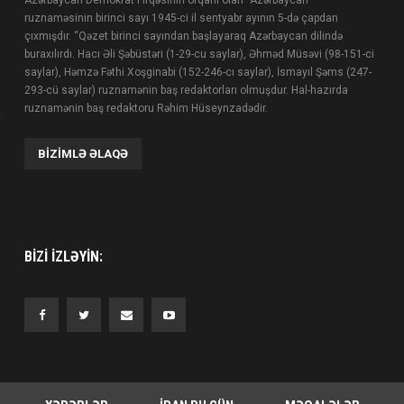
ruznaməsinin birinci sayı 1945-ci il sentyabr ayının 5-də çapdan
çıxmışdır. “Qəzet birinci sayından başlayaraq Azərbaycan dilində
buraxılırdı. Hacı Əli Şəbüstəri (1-29-cu saylar), Əhməd Müsəvi (98-151-ci
saylar), Həmzə Fəthi Xoşginabi (152-246-cı saylar), İsmayıl Şəms (247-
293-cü saylar) ruznamənin baş redaktorları olmuşdur. Hal-hazırda
ruznamənin baş redaktoru Rəhim Hüseynzadədir.
BIZIMLƏ ƏLAQƏ
BIZI IZLƏYIN: