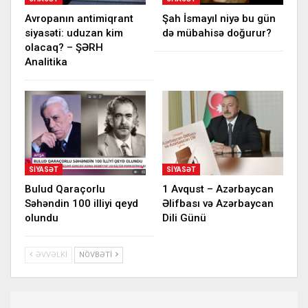
Avropanın antimiqrant
Şah İsmayıl niyə bu gün
siyasəti: uduzan kim
də mübahisə doğurur?
olacaq? – ŞƏRH
Analitika
SIYASƏT
SIYASƏT
Bulud Qaraçorlu
1 Avqust – Azərbaycan
Səhəndin 100 illiyi qeyd
Əlifbası və Azərbaycan
olundu
Dili Günü
ƏVVƏLKI
NÖVBƏTI