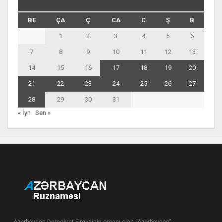
BE
ÇA
Ç
CA
C
Ş
B
1
2
3
4
5
6
7
8
9
10
11
12
13
14
15
16
17
18
19
20
21
22
23
24
25
26
27
28
29
30
31
« İyn
Sen »
Azərbaycan Demokrat Firqəsinin orqanı olan “Azərbaycan”