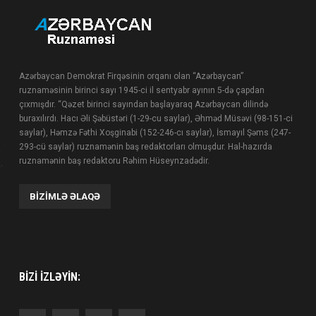
Azərbaycan Demokrat Firqəsinin orqanı olan “Azərbaycan”
ruznaməsinin birinci sayı 1945-ci il sentyabr ayının 5-də çapdan
çıxmışdır. “Qəzet birinci sayından başlayaraq Azərbaycan dilində
buraxılırdı. Hacı Əli Şəbüstəri (1-29-cu saylar), Əhməd Müsəvi (98-151-ci
saylar), Həmzə Fəthi Xoşginabi (152-246-cı saylar), İsmayıl Şəms (247-
293-cü saylar) ruznamənin baş redaktorları olmuşdur. Hal-hazırda
ruznamənin baş redaktoru Rəhim Hüseynzadədir.
BIZIMLƏ ƏLAQƏ
BIZI IZLƏYIN: