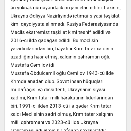
ən yüksək nümayəndəlik orqanı elan edildi. Lakin o,
Ukrayna Ədliyyə Nazirliyində ictimai-siyasi təşkilat
kimi qeydiyyata alınmadı. Rusiya Federasiyasında
Məclis ekstremist təşkilat kimi təsnif edildi və
2016-cı ildə qadağan edildi. Bu məclisin
yaradıcılarından biri, həyatını Krım tatar xalqının
azadlığına həsr etmiş, xalqının qəhrəman oğlu
Mustafa Cəmilov idi.
Mustafa Əbdülcəmil oğlu Cəmilov 1943-cü ildə
Krımda anadan olub. Sovet insan hüquqları
müdafiəçisi və dissidenti, Ukraynanın siyasi
xadimi, Krım tatar milli hərəkatının liderlərindən
biri, 1991-ci ildən 2013-cü ilə qədər Krım tatar
xalqı Məclisinin sədri olmuş, Krım tatar xalqının
milli qəhrəmanı və 2023-cü ildə Ukrayna
Qəhrəmanı adı almış bir əfsanə şəxsiyyətdir.