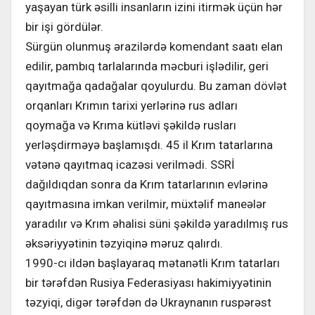
yaşayan türk əsilli insanların izini itirmək üçün hər
bir işi gördülər.
Sürgün olunmuş ərazilərdə komendant saatı elan
edilir, pambıq tarlalarında məcburi işlədilir, geri
qayıtmağa qadağalar qoyulurdu. Bu zaman dövlət
orqanları Krımın tarixi yerlərinə rus adları
qoymağa və Krıma kütləvi şəkildə rusları
yerləşdirməyə başlamışdı. 45 il Krım tatarlarına
vətənə qayıtmaq icazəsi verilmədi. SSRİ
dağıldıqdan sonra da Krım tatarlarının evlərinə
qayıtmasına imkan verilmir, müxtəlif maneələr
yaradılır və Krım əhalisi süni şəkildə yaradılmış rus
əksəriyyətinin təzyiqinə məruz qalırdı.
1990-cı ildən başlayaraq mətanətli Krım tatarları
bir tərəfdən Rusiya Federasiyası hakimiyyətinin
təzyiqi, digər tərəfdən də Ukraynanın ruspərəst