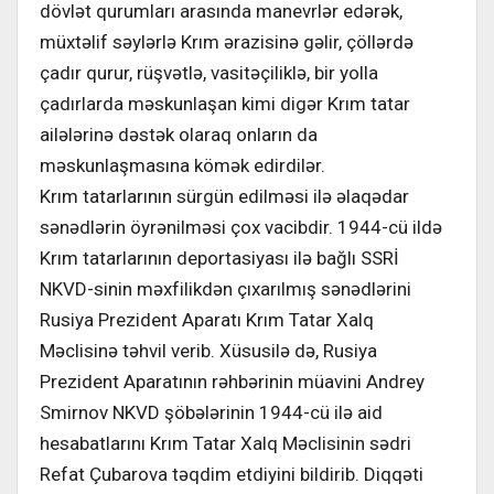
dövlət qurumları arasında manevrlər edərək,
müxtəlif səylərlə Krım ərazisinə gəlir, çöllərdə
çadır qurur, rüşvətlə, vasitəçiliklə, bir yolla
çadırlarda məskunlaşan kimi digər Krım tatar
ailələrinə dəstək olaraq onların da
məskunlaşmasına kömək edirdilər.
Krım tatarlarının sürgün edilməsi ilə əlaqədar
sənədlərin öyrənilməsi çox vacibdir. 1944-cü ildə
Krım tatarlarının deportasiyası ilə bağlı SSRİ
NKVD-sinin məxfilikdən çıxarılmış sənədlərini
Rusiya Prezident Aparatı Krım Tatar Xalq
Məclisinə təhvil verib. Xüsusilə də, Rusiya
Prezident Aparatının rəhbərinin müavini Andrey
Smirnov NKVD şöbələrinin 1944-cü ilə aid
hesabatlarını Krım Tatar Xalq Məclisinin sədri
Refat Çubarova təqdim etdiyini bildirib. Diqqəti