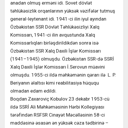
anadan olmuş erməni idi. Sovet dövlət
təhlükəsizlik orqanlarının yüksək vəzifələr tutmuş
general-leytenant idi. 1941-ci ilin iyul ayından
Özbəkistan SSR Dövlət Təhlükəsizliyi Xalq
Komissarı, 1941-ci ilin avqustunda Xalq
Komissarlıqları birləşdirildikdən sonra isə
Özbəkistan SSR Xalq Daxili İşlər Komissarı
(1941–1945) olmuşdu. Özbəkistan SSR-də SSRİ
Xalq Daxili İşlər Komissarı İ.Serovun müavini
olmuşdu. 1955-ci ildə məhkəmənin qərarı ilə L. P.
Beriyanın əlaltısı kimi reabilitasiya hüququ
olmadan edam edildi.
Boqdan Zaxaroviç Kobulov 23 dekabr 1953-cü
ildə SSRİ Ali Məhkəməsinin Hərbi Kollegiyası
tərəfindən RSFSR Cinayət Məcəlləsinin 58-ci
maddəsinə əsasən ən yüksək cəza tədbirinə –