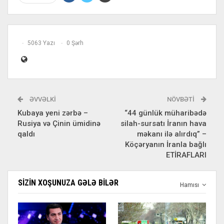
5063 Yazı
0 Şərh
ƏVVƏLKI
NÖVBƏTI
Kubaya yeni zərbə –
“44 günlük müharibədə
Rusiya və Çinin ümidinə
silah-sursatı İranın hava
qaldı
məkanı ilə alırdıq” –
Köçəryanın İranla bağlı
ETİRAFLARI
SIZIN XOŞUNUZA GƏLƏ BILƏR
Hamısı