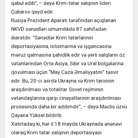
qəbul edib”, – deyə Krım-tatar xalqının lideri
Çubarov qeyd edir.
Rusiya Prezident Aparatı tərəfindən açıqlanan
NKVD sənədləri ümumilikdə 87 səhifədən
ibarətdir. “Sənədlər Krım tatarlarının
deportasiyasına, istismarına və işgəncəsinə
məruz qalmasına şahidlik edir və yerli xalqların öz
vətənlərindən Orta Asiya, Sibir və Ural bölgələrinə
qovulması üçün “May Cəza Əməliyyatını” təsvir
edir. Bu, 20-ci əsrdə Ukrayna və Krım tarixinin
araşdırılması və totalitar Sovet rejiminin
vətəndaşlarına qarşı cinayətlərinin araşdırılması
prosesində daha bir addımdır”, – deyə Məclis üzvü
Qayana Yüksel bildirib.
Xatırladaq ki, hər il 18 mayda Ukraynada ənənəvi
olaraq Krım tatar xalqının deportasiyası