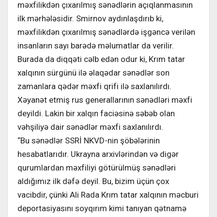
məxfilikdən çıxarılmış sənədlərin açıqlanmasının
ilk mərhələsidir. Smirnov aydınlaşdırıb ki,
məxfilikdən çıxarılmış sənədlərdə işgəncə verilən
insanların sayı barədə məlumatlar da verilir.
Burada da diqqəti cəlb edən odur ki, Krım tatar
xalqının sürgünü ilə əlaqədar sənədlər son
zamanlara qədər məxfi qrifi ilə saxlanılırdı.
Xəyanət etmiş rus generallarının sənədləri məxfi
deyildi. Lakin bir xalqın faciəsinə səbəb olan
vəhşiliyə dair sənədlər məxfi saxlanılırdı.
“Bu sənədlər SSRİ NKVD-nin şöbələrinin
hesabatlarıdır. Ukrayna arxivlərindən və digər
qurumlardan məxfiliyi götürülmüş sənədləri
aldığımız ilk dəfə deyil. Bu, bizim üçün çox
vacibdir, çünki Ali Rada Krım tatar xalqının məcburi
deportasiyasını soyqırım kimi tanıyan qətnamə