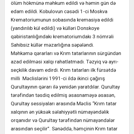
ölüm hökmünə məhkum edildi və həmin gün də
edam edildi. Kobulovun cəsədi 1-ci Moskva
Krematoriumunun sobasında kremasiya edildi
(yandırılıb kül edildi) və külləri Donskoye
qəbiristanlığındakı krematoriumdakı 3 nömrəli
Sahibsiz küllər məzarlığına səpələndi.
Məhkəmə qərarları və Krım tatarlarının sürgündən
azad edilməsi xalqı rahatlatmadı. Təzyiq və ayrı-
seçkilik davam edirdi. Krım tatarları ilk fürsətdə
milli Məclislərini 1991-ci ildə ikinci çağırış
Qurultayının qərarı ilə yenidən yaratdılar. Qurultay
tərəfindən təsdiq edilmiş əsasnaməyə əsasən,
Qurultay sessiyaları arasında Məclis “Krım tatar
xalqının ən yüksək səlahiyyətli nümayəndəlik
orqanıdır və Qurultay tərəfindən nümayəndələr
arasından seçilir”. Sənəddə, həmçinin Krım tatar