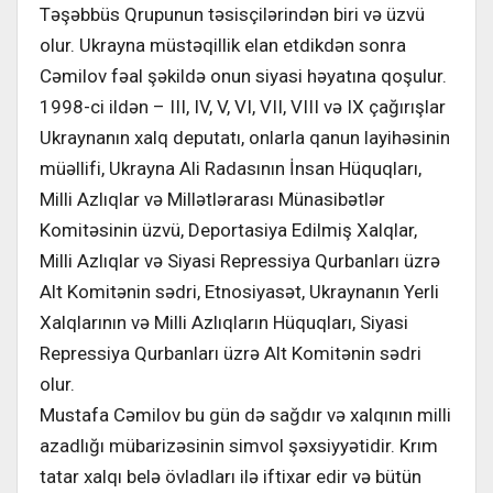
Təşəbbüs Qrupunun təsisçilərindən biri və üzvü
olur. Ukrayna müstəqillik elan etdikdən sonra
Cəmilov fəal şəkildə onun siyasi həyatına qoşulur.
1998-ci ildən – III, IV, V, VI, VII, VIII və IX çağırışlar
Ukraynanın xalq deputatı, onlarla qanun layihəsinin
müəllifi, Ukrayna Ali Radasının İnsan Hüquqları,
Milli Azlıqlar və Millətlərarası Münasibətlər
Komitəsinin üzvü, Deportasiya Edilmiş Xalqlar,
Milli Azlıqlar və Siyasi Repressiya Qurbanları üzrə
Alt Komitənin sədri, Etnosiyasət, Ukraynanın Yerli
Xalqlarının və Milli Azlıqların Hüquqları, Siyasi
Repressiya Qurbanları üzrə Alt Komitənin sədri
olur.
Mustafa Cəmilov bu gün də sağdır və xalqının milli
azadlığı mübarizəsinin simvol şəxsiyyətidir. Krım
tatar xalqı belə övladları ilə iftixar edir və bütün