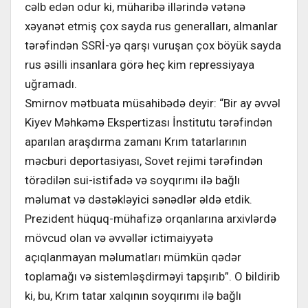
cəlb edən odur ki, müharibə illərində vətənə
xəyanət etmiş çox sayda rus generalları, almanlar
tərəfindən SSRİ-yə qarşı vuruşan çox böyük sayda
rus əsilli insanlara görə heç kim repressiyaya
uğramadı.
Smirnov mətbuata müsahibədə deyir: “Bir ay əvvəl
Kiyev Məhkəmə Ekspertizası İnstitutu tərəfindən
aparılan araşdırma zamanı Krım tatarlarının
məcburi deportasiyası, Sovet rejimi tərəfindən
törədilən sui-istifadə və soyqırımı ilə bağlı
məlumat və dəstəkləyici sənədlər əldə etdik.
Prezident hüquq-mühafizə orqanlarına arxivlərdə
mövcud olan və əvvəllər ictimaiyyətə
açıqlanmayan məlumatları mümkün qədər
toplamağı və sistemləşdirməyi tapşırıb”. O bildirib
ki, bu, Krım tatar xalqının soyqırımı ilə bağlı