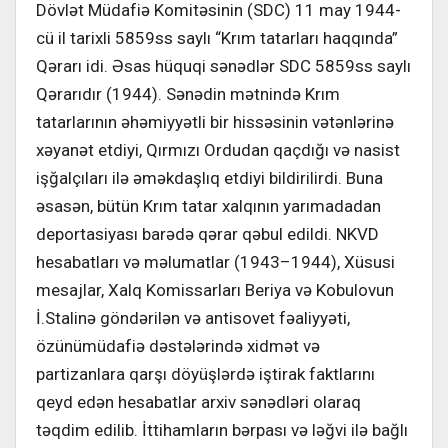
Dövlət Müdafiə Komitəsinin (SDC) 11 may 1944-
cü il tarixli 5859ss saylı “Krım tatarları haqqında”
Qərarı idi. Əsas hüquqi sənədlər SDC 5859ss saylı
Qərarıdır (1944). Sənədin mətnində Krım
tatarlarının əhəmiyyətli bir hissəsinin vətənlərinə
xəyanət etdiyi, Qırmızı Ordudan qaçdığı və nasist
işğalçıları ilə əməkdaşlıq etdiyi bildirilirdi. Buna
əsasən, bütün Krım tatar xalqının yarımadadan
deportasiyası barədə qərar qəbul edildi. NKVD
hesabatları və məlumatlar (1943–1944), Xüsusi
mesajlar, Xalq Komissarları Beriya və Kobulovun
İ.Stalinə göndərilən və antisovet fəaliyyəti,
özünümüdafiə dəstələrində xidmət və
partizanlara qarşı döyüşlərdə iştirak faktlarını
qeyd edən hesabatlar arxiv sənədləri olaraq
təqdim edilib. İttihamların bərpası və ləğvi ilə bağlı