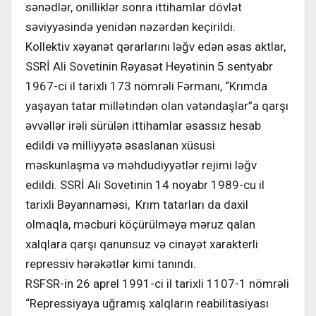
sənədlər, onilliklər sonra ittihamlar dövlət
səviyyəsində yenidən nəzərdən keçirildi.
Kollektiv xəyanət qərarlarını ləğv edən əsas aktlar,
SSRİ Ali Sovetinin Rəyasət Heyətinin 5 sentyabr
1967-ci il tarixli 173 nömrəli Fərmanı, “Krımda
yaşayan tatar millətindən olan vətəndaşlar”a qarşı
əvvəllər irəli sürülən ittihamlar əsassız hesab
edildi və milliyyətə əsaslanan xüsusi
məskunlaşma və məhdudiyyətlər rejimi ləğv
edildi. SSRİ Ali Sovetinin 14 noyabr 1989-cu il
tarixli Bəyannaməsi, Krım tatarları da daxil
olmaqla, məcburi köçürülməyə məruz qalan
xalqlara qarşı qanunsuz və cinayət xarakterli
repressiv hərəkətlər kimi tanındı.
RSFSR-in 26 aprel 1991-ci il tarixli 1107-1 nömrəli
“Repressiyaya uğramış xalqların reabilitasiyası