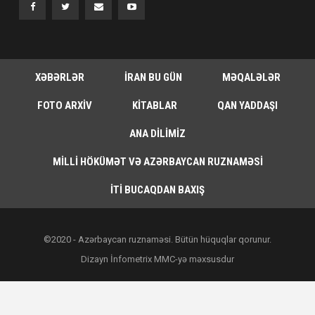
XƏBƏRLƏR
İRAN BU GÜN
MƏQALƏLƏR
FOTO ARXIV
KITABLAR
QAN YADDAŞI
ANA DILIMIZ
MILLI HÖKÜMƏT VƏ AZƏRBAYCAN RUZNAMƏSI
İTI BUCAQDAN BAXIŞ
©2020 - Azərbaycan ruznaməsi. Bütün hüquqlar qorunur.
Dizayn İnfometrix MMC-yə məxsusdur