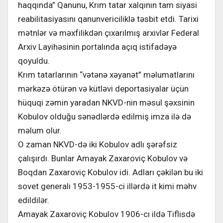
haqqında” Qanunu, Krım tatar xalqının tam siyasi
reabilitasiyasını qanunvericiliklə təsbit etdi. Tarixi
mətnlər və məxfilikdən çıxarılmış arxivlər Federal
Arxiv Layihəsinin portalında açıq istifadəyə
qoyuldu.
Krım tatarlarının “vətənə xəyanət” məlumatlarını
mərkəzə ötürən və kütləvi deportasiyalar üçün
hüquqi zəmin yaradan NKVD-nin məsul şəxsinin
Kobulov olduğu sənədlərdə edilmiş imza ilə də
məlum olur.
O zaman NKVD-də iki Kobulov adlı şərəfsiz
çalışırdı. Bunlar Amayak Zaxaroviç Kobulov və
Boqdan Zaxaroviç Kobulov idi. Adları çəkilən bu iki
sovet generalı 1953-1955-ci illərdə it kimi məhv
edildilər.
Amayak Zaxaroviç Kobulov 1906-cı ildə Tiflisdə