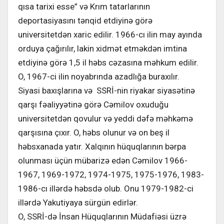
qısa tarixi esse” və Krım tatarlarının
deportasiyasını tənqid etdiyinə görə
universitetdən xaric edilir. 1966-cı ilin may ayında
orduya çağırılır, lakin xidmət etməkdən imtina
etdiyinə görə 1,5 il həbs cəzasına məhkum edilir.
O, 1967-ci ilin noyabrında azadlığa buraxılır.
Siyasi baxışlarına və SSRİ-nin riyakar siyasətinə
qarşı fəaliyyətinə görə Cəmilov oxuduğu
universitetdən qovulur və yeddi dəfə məhkəmə
qarşısına çıxır. O, həbs olunur və on beş il
həbsxanada yatır. Xalqının hüquqlarının bərpa
olunması üçün mübarizə edən Cəmilov 1966-
1967, 1969-1972, 1974-1975, 1975-1976, 1983-
1986-cı illərdə həbsdə olub. Onu 1979-1982-ci
illərdə Yakutiyaya sürgün edirlər.
O, SSRİ-də İnsan Hüquqlarının Müdafiəsi üzrə