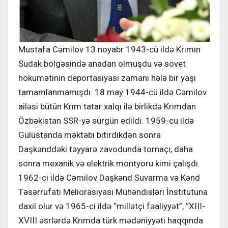
Mustafa Cəmilov 13 noyabr 1943-cü ildə Krımın
Sudak bölgəsində anadan olmuşdu və sovet
hökumətinin deportasiyası zamanı hələ bir yaşı
tamamlanmamışdı. 18 may 1944-cü ildə Cəmilov
ailəsi bütün Krım tatar xalqı ilə birlikdə Krımdan
Özbəkistan SSR-yə sürgün edildi. 1959-cu ildə
Gülüstanda məktəbi bitirdikdən sonra
Daşkənddəki təyyarə zavodunda tornaçı, daha
sonra mexanik və elektrik montyoru kimi çalışdı.
1962-ci ildə Cəmilov Daşkənd Suvarma və Kənd
Təsərrüfatı Meliorasiyası Mühəndisləri İnstitutuna
daxil olur və 1965-ci ildə “millətçi fəaliyyət”, “XIII-
XVIII əsrlərdə Krımda türk mədəniyyəti haqqında