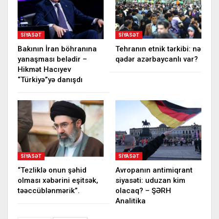
SIYASƏT
SIYASƏT
Bakının İran böhranına
Tehranın etnik tərkibi: nə
yanaşması belədir –
qədər azərbaycanlı var?
Hikmət Hacıyev
“Türkiyə”yə danışdı
SIYASƏT
SIYASƏT
“Tezliklə onun şəhid
Avropanın antimiqrant
olması xəbərini eşitsək,
siyasəti: uduzan kim
təəccüblənmərik”.
olacaq? – ŞƏRH
Analitika