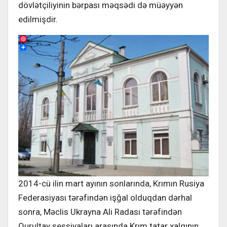
dövlətçiliyinin bərpası məqsədi də müəyyən
edilmişdir.
2014-cü ilin mart ayının sonlarında, Krımın Rusiya
Federasiyası tərəfindən işğal olduqdan dərhal
sonra, Məclis Ukrayna Ali Radası tərəfindən
Qurultay sessiyaları arasında Krım tatar xalqının