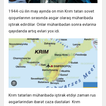
1944-cü ilin may ayında on min Krım tatarı sovet
qoşunlarının sırasında əsgər olaraq müharibədə
iştirak edirdilər. Onlar müharibədən sonra evlərinə
qayıdanda artıq evləri yox idi.
Krım tatarları müharibədə iştirak etdiyi zaman rus
əsgərlərindən ibarət cəza dəstələri Krım