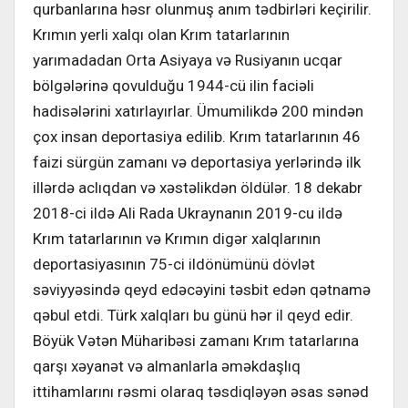
qurbanlarına həsr olunmuş anım tədbirləri keçirilir.
Krımın yerli xalqı olan Krım tatarlarının
yarımadadan Orta Asiyaya və Rusiyanın ucqar
bölgələrinə qovulduğu 1944-cü ilin faciəli
hadisələrini xatırlayırlar. Ümumilikdə 200 mindən
çox insan deportasiya edilib. Krım tatarlarının 46
faizi sürgün zamanı və deportasiya yerlərində ilk
illərdə aclıqdan və xəstəlikdən öldülər. 18 dekabr
2018-ci ildə Ali Rada Ukraynanın 2019-cu ildə
Krım tatarlarının və Krımın digər xalqlarının
deportasiyasının 75-ci ildönümünü dövlət
səviyyəsində qeyd edəcəyini təsbit edən qətnamə
qəbul etdi. Türk xalqları bu günü hər il qeyd edir.
Böyük Vətən Müharibəsi zamanı Krım tatarlarına
qarşı xəyanət və almanlarla əməkdaşlıq
ittihamlarını rəsmi olaraq təsdiqləyən əsas sənəd