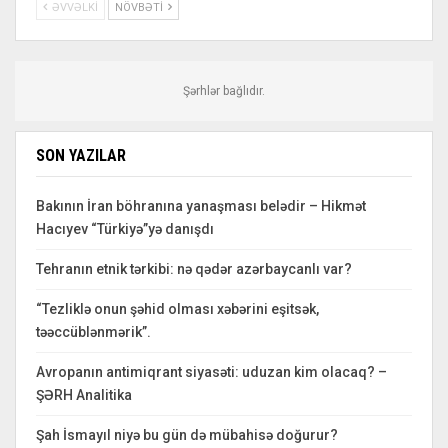
ƏVVƏLKI
NÖVBƏTI
Şərhlər bağlıdır.
SON YAZILAR
Bakının İran böhranına yanaşması belədir – Hikmət
Hacıyev “Türkiyə”yə danışdı
Tehranın etnik tərkibi: nə qədər azərbaycanlı var?
“Tezliklə onun şəhid olması xəbərini eşitsək,
təəccüblənmərik”.
Avropanın antimiqrant siyasəti: uduzan kim olacaq? –
ŞƏRH Analitika
Şah İsmayıl niyə bu gün də mübahisə doğurur?