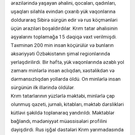
ərazilərində yaşayan əhalini, qocaları, qadınları,
uşaqları silahla evindən çıxarıb yük vaqonlarına
dolduraraq Sibirə sürgün edir və rus köçmənləri
üçün əraziləri boşaldırdılar. Krım tatar əhalisinin
əşyalarını toplamağa 15 dəqiqə vaxt verilmişdi.
Təxminən 200 min insan köçürülür və bunların
əksəriyyəti Özbəkistanın şimal regionlarında
yerləşdirilirdi. Bir həftə, yük vaqonlarında əzablı yol
zamanı minlərlə insan aclıqdan, xəstəlikdən və
dərmansızlıqdan yollarda öldü. On minlərlə insan
sürgünün ilk illərində öldülər.
Krım tatarlarının yüzlərlə məktəbi, minlərlə çap
olunmuş qəzeti, jurnalı, kitabları, məktəb dərslikləri
kütləvi şəkildə toplanaraq yandırıldı. Məktəblər
bağlandı, mədəniyyət müəssisələri profilini
dəyişdirdi. Rus işğal dəstələri Krım yarımadasında