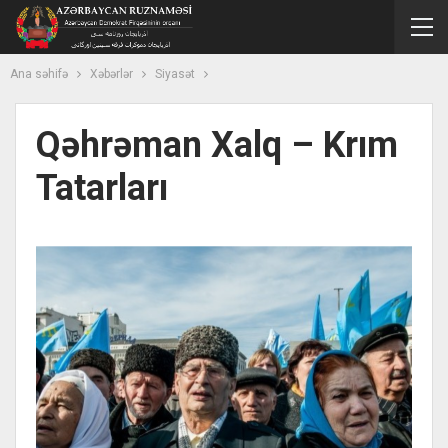
Ana səhifə
Xəbərlər
Siyasət
Qəhrəman Xalq – Krım
Tatarları