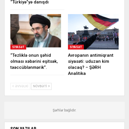
“Türkiyə”yə danışdı
SIYASƏT
SIYASƏT
“Tezliklə onun şəhid
Avropanın antimiqrant
olması xəbərini eşitsək,
siyasəti: uduzan kim
təəccüblənmərik”.
olacaq? – ŞƏRH
Analitika
ƏVVƏLKI
NÖVBƏTI
Şərhlər bağlıdır.
SON YAZILAR