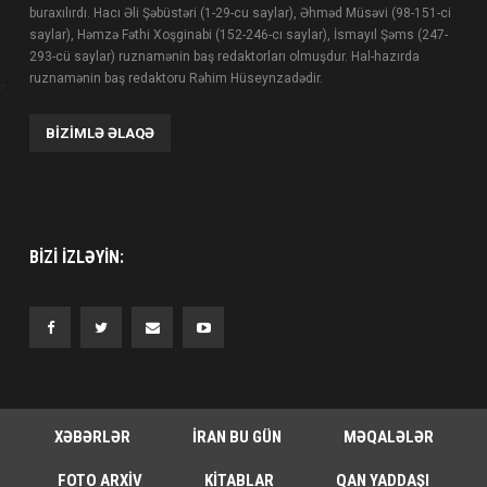
buraxılırdı. Hacı Əli Şəbüstəri (1-29-cu saylar), Əhməd Müsəvi (98-151-ci
saylar), Həmzə Fəthi Xoşginabi (152-246-cı saylar), İsmayıl Şəms (247-
293-cü saylar) ruznamənin baş redaktorları olmuşdur. Hal-hazırda
ruznamənin baş redaktoru Rəhim Hüseynzadədir.
BIZIMLƏ ƏLAQƏ
BIZI IZLƏYIN:
XƏBƏRLƏR
İRAN BU GÜN
MƏQALƏLƏR
FOTO ARXIV
KITABLAR
QAN YADDAŞI