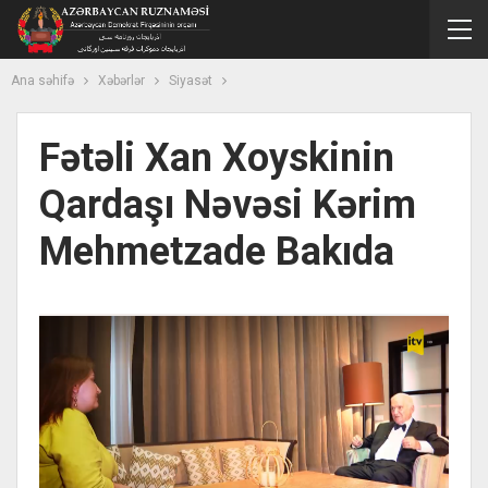
Ana səhifə
Xəbərlər
Siyasət
Fətəli Xan Xoyskinin
Qardaşı Nəvəsi Kərim
Mehmetzade Bakıda