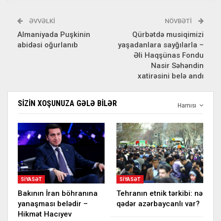
ƏVVƏLKI
NÖVBƏTI
Almaniyada Puşkinin
Qürbətdə musiqimizi
abidəsi oğurlanıb
yaşadanlara sayğılarla –
Əli Haqşünas Fondu
Nasir Səhəndin
xatirəsini belə andı
SIZIN XOŞUNUZA GƏLƏ BILƏR
Hamısı
SIYASƏT
SIYASƏT
Bakının İran böhranına
Tehranın etnik tərkibi: nə
yanaşması belədir –
qədər azərbaycanlı var?
Hikmət Hacıyev