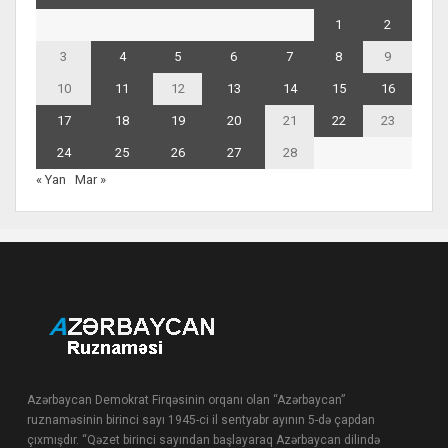
1
2
3
4
5
6
7
8
9
10
11
12
13
14
15
16
17
18
19
20
21
22
23
24
25
26
27
28
« Yan
Mar »
Azərbaycan Demokrat Firqəsinin orqanı olan “Azərbaycan”
ruznaməsinin birinci sayı 1945-ci il sentyabr ayının 5-də çapdan
çıxmışdır. “Qəzet birinci sayından başlayaraq Azərbaycan dilində