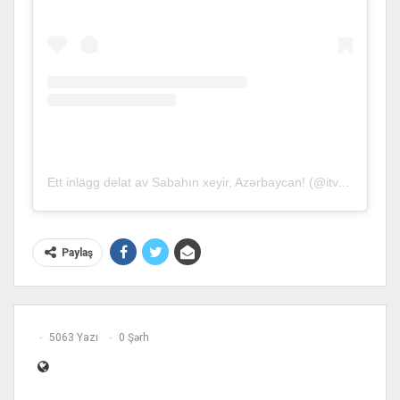
Ett inlägg delat av Sabahın xeyir, Azərbaycan! (@itv.sxa)
Paylaş
5063 Yazı
0 Şərh