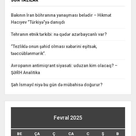
Bakının İran böhranına yanaşması belədir – Hikmət
Hacıyev “Türkiyə”yə danışdı
Tehranın etnik tərkibi: nə qədər azərbaycanlı var?
“Tezliklə onun şəhid olması xəbərini eşitsək,
təəccüblənmərik”.
Avropanın antimiqrant siyasəti: uduzan kim olacaq? –
ŞƏRH Analitika
Şah İsmayıl niyə bu gün də mübahisə doğurur?
Fevral 2025
BE
ÇA
Ç
CA
C
Ş
B