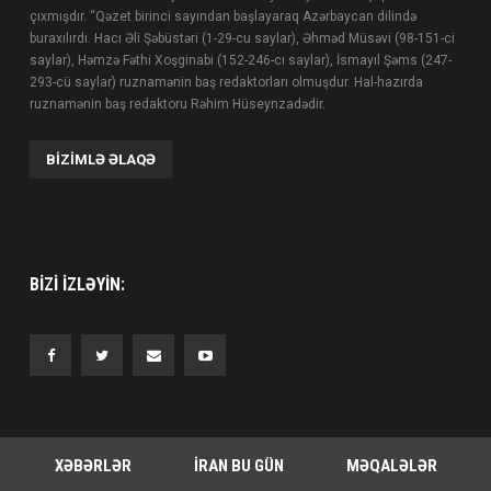
çıxmışdır. “Qəzet birinci sayından başlayaraq Azərbaycan dilində
buraxılırdı. Hacı Əli Şəbüstəri (1-29-cu saylar), Əhməd Müsəvi (98-151-ci
saylar), Həmzə Fəthi Xoşginabi (152-246-cı saylar), İsmayıl Şəms (247-
293-cü saylar) ruznamənin baş redaktorları olmuşdur. Hal-hazırda
ruznamənin baş redaktoru Rəhim Hüseynzadədir.
BIZIMLƏ ƏLAQƏ
BIZI IZLƏYIN:
XƏBƏRLƏR
İRAN BU GÜN
MƏQALƏLƏR