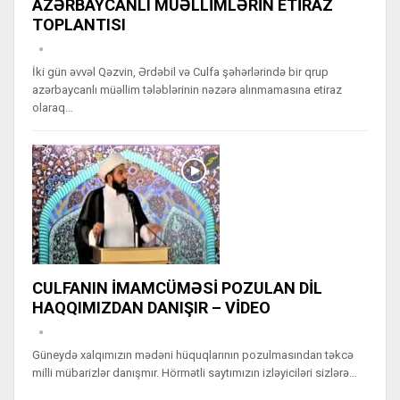
AZƏRBAYCANLI MÜƏLLİMLƏRİN ETİRAZ
TOPLANTISI
İki gün əvvəl Qəzvin, Ərdəbil və Culfa şəhərlərində bir qrup
azərbaycanlı müəllim tələblərinin nəzərə alınmamasına etiraz
olaraq…
CULFANIN İMAMCÜMƏSİ POZULAN DİL
HAQQIMIZDAN DANIŞIR – VİDEO
Güneydə xalqımızın mədəni hüquqlarının pozulmasından təkcə
milli mübarizlər danışmır. Hörmətli saytımızın izləyiciləri sizlərə…