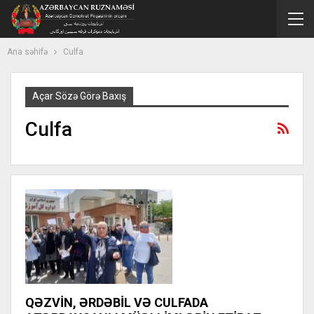
Ana səhifə
Culfa
Açar Sözə Görə Baxış
Culfa
QƏZVİN, ƏRDƏBİL VƏ CULFADA