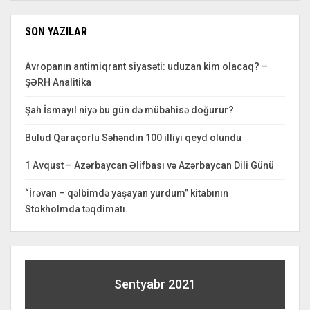
SON YAZILAR
Avropanın antimiqrant siyasəti: uduzan kim olacaq? –
ŞƏRH Analitika
Şah İsmayıl niyə bu gün də mübahisə doğurur?
Bulud Qaraçorlu Səhəndin 100 illiyi qeyd olundu
1 Avqust – Azərbaycan Əlifbası və Azərbaycan Dili Günü
“İrəvan – qəlbimdə yaşayan yurdum” kitabının
Stokholmda təqdimatı.
Sentyabr 2021