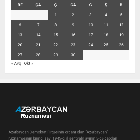
BE
ÇA
Ç
CA
C
Ş
B
1
2
3
4
5
6
7
8
9
10
11
12
13
14
15
16
17
18
19
20
21
22
23
24
25
26
27
28
29
30
« Avq
Okt »
Azərbaycan Demokrat Firqəsinin orqanı olan “Azərbaycan”
ruznaməsinin birinci sayı 1945-ci il sentyabr ayının 5-də çapdan