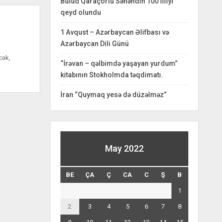
Bulud Qaraçorlu Səhəndin 100 illiyi
qeyd olundu
1 Avqust – Azərbaycan Əlifbası və
Azərbaycan Dili Günü
cək,
“İrəvan – qəlbimdə yaşayan yurdum”
kitabının Stokholmda təqdimatı.
İran “Quymaq yesə də düzəlməz”
May 2022
BE
ÇA
Ç
CA
C
Ş
B
1
2
3
4
5
6
7
8