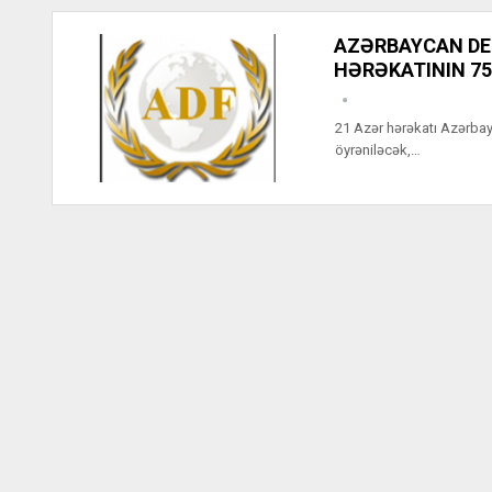
AZƏRBAYCAN DE
HƏRƏKATININ 75
21 Azər hərəkatı Azərbayca
öyrəniləcək,…