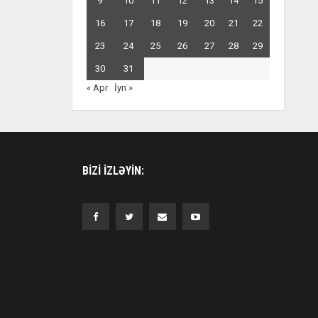
9
10
11
12
13
14
15
16
17
18
19
20
21
22
23
24
25
26
27
28
29
30
31
« Apr
İyn »
BIZI IZLƏYIN: