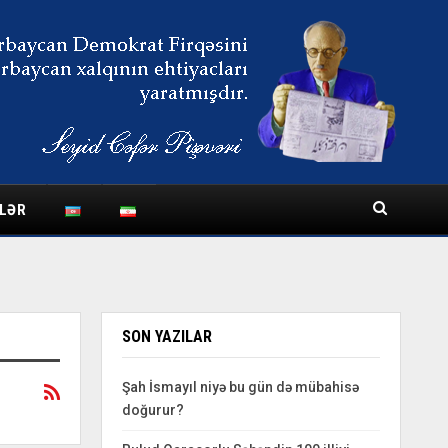
LƏR
SON YAZILAR
Şah İsmayıl niyə bu gün də mübahisə
doğurur?