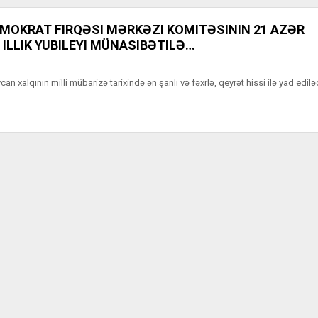
MOKRAT FIRQƏSI MƏRKƏZI KOMITƏSININ 21 AZƏR
 ILLIK YUBILEYI MÜNASIBƏTILƏ…
n xalqının milli mübarizə tarixində ən şanlı və fəxrlə, qeyrət hissi ilə yad edilə