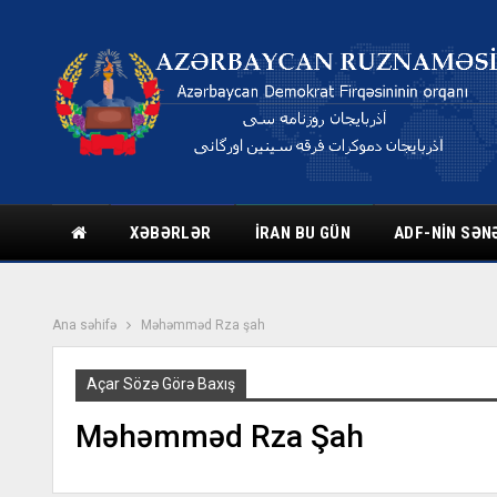
XƏBƏRLƏR
İRAN BU GÜN
ADF-NIN SƏN
Ana səhifə
Məhəmməd Rza şah
Açar Sözə Görə Baxış
Məhəmməd Rza Şah