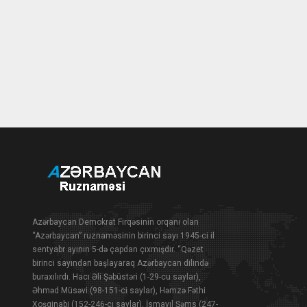
Azərbaycan Demokrat Firqəsinin orqanı olan
“Azərbaycan” ruznaməsinin birinci sayı 1945-ci il
sentyabr ayının 5-də çapdan çıxmışdır. “Qəzet
birinci sayından başlayaraq Azərbaycan dilində
buraxılırdı. Hacı Əli Şəbüstəri (1-29-cu saylar),
Əhməd Müsəvi (98-151-ci saylar), Həmzə Fəthi
Xoşginabi (152-246-cı saylar), İsmayıl Şəms (247-