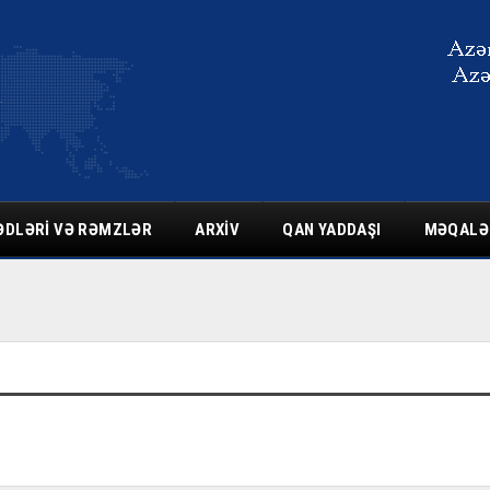
ƏDLƏRI VƏ RƏMZLƏR
ARXIV
QAN YADDAŞI
MƏQALƏ