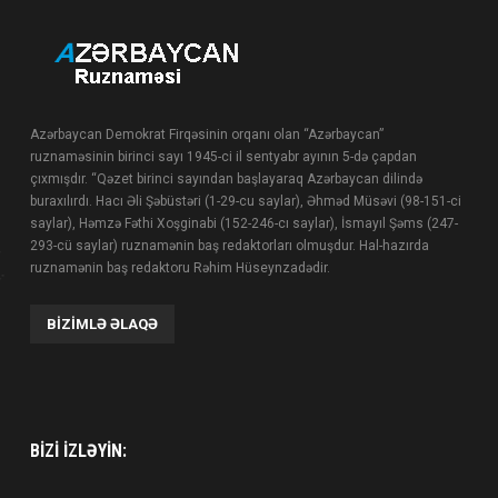
Azərbaycan Demokrat Firqəsinin orqanı olan “Azərbaycan”
ruznaməsinin birinci sayı 1945-ci il sentyabr ayının 5-də çapdan
çıxmışdır. “Qəzet birinci sayından başlayaraq Azərbaycan dilində
buraxılırdı. Hacı Əli Şəbüstəri (1-29-cu saylar), Əhməd Müsəvi (98-151-ci
saylar), Həmzə Fəthi Xoşginabi (152-246-cı saylar), İsmayıl Şəms (247-
293-cü saylar) ruznamənin baş redaktorları olmuşdur. Hal-hazırda
ruznamənin baş redaktoru Rəhim Hüseynzadədir.
BIZIMLƏ ƏLAQƏ
BIZI IZLƏYIN: