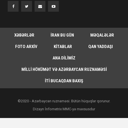
XƏBƏRLƏR
İRAN BU GÜN
MƏQALƏLƏR
FOTO ARXIV
KITABLAR
QAN YADDAŞI
ANA DILIMIZ
MILLI HÖKÜMƏT VƏ AZƏRBAYCAN RUZNAMƏSI
İTI BUCAQDAN BAXIŞ
©2020 - Azərbaycan ruznaməsi. Bütün hüquqlar qorunur.
Dizayn İnfometrix MMC-yə məxsusdur