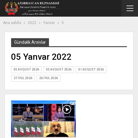
Ana səhifə
2022
Yanvar
5
Gündəlik Arxivlər
05 Yanvar 2022
05 AVQUST 2026
03 AVQUST 2026
01 AVQUST 2026
27 İYUL 2026
26 İYUL 2026