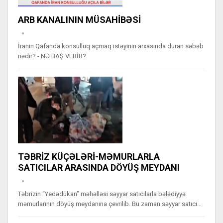
ARB KANALININ MÜSAHİBƏSİ
İranın Qafanda konsulluq açmaq istəyinin arxasında duran səbəb
nədir? - NƏ BAŞ VERİR?
TƏBRİZ KÜÇƏLƏRİ-MƏMURLARLA
SATICILAR ARASINDA DÖYÜŞ MEYDANI
Təbrizin “Yedədükan” məhəlləsi səyyar satıcılarla bələdiyyə
məmurlarının döyüş meydanına çevrilib. Bu zaman səyyar satıcı…