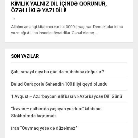
KİMLİK YALNIZ DİL İÇİNDƏ QORUNUR,
ÖZƏLLİKLƏ YAZI DİLİ!
Allahın ən əsgi kitabının vur-tut 3000 il yaşı var. Demək olar kitab
yazmağı Allaha insanlar öyrətdilər. Gənəl olaraq…
SON YAZILAR
Şah İsmayıl niyə bu gün də mübahisə doğurur?
Bulud Qaraçorlu Səhəndin 100 illiyi qeyd olundu
1 Avqust – Azərbaycan Əlifbası və Azərbaycan Dili Günü
“İrəvan – qəlbimdə yaşayan yurdum” kitabının
Stokholmda təqdimatı.
İran “Quymaq yesə də düzəlməz”