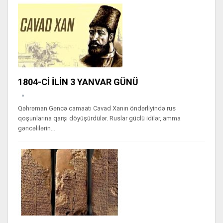
1804-Cİ İLİN 3 YANVAR GÜNÜ
Qəhrəman Gəncə camaatı Cavad Xanın öndərliyində rus
qoşunlarına qarşı döyüşürdülər. Ruslar güclü idilər, amma
gəncəlilərin…