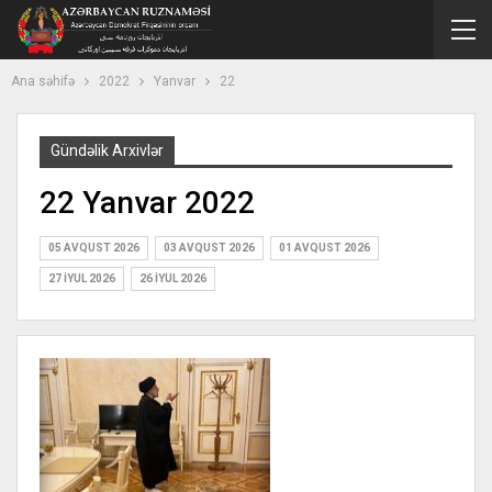
Ana səhifə
2022
Yanvar
22
Gündəlik Arxivlər
22 Yanvar 2022
05 AVQUST 2026
03 AVQUST 2026
01 AVQUST 2026
27 İYUL 2026
26 İYUL 2026