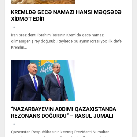
KREMLDƏ GECƏ NAMAZI HANSI MƏQSƏDƏ
XİDMƏT EDİR
İran prezidenti İbrahim Rəisinin Kremldə gecə namazı
qılmasıgeniş rəy doğurub. Rəylərdə bu ayinin icrası yox, ilk dəfə
Kremlin…
“NAZARBAYEVIN ADDIMI QAZAXISTANDA
REZONANS DOĞURDU” – RASUL JUMALI
Qazaxıstan Respublikasının keçmiş Prezidenti Nursultan