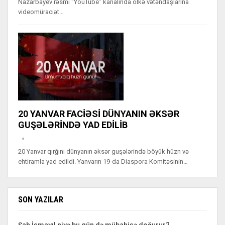
Nazarbayev rəsmi “YouTube” kanalında ölkə vətəndaşlarına
videomüraciət…
20 YANVAR FACİƏSİ DÜNYANIN ƏKSƏR
GUŞƏLƏRİNDƏ YAD EDİLİB
20 Yanvar qırğını dünyanın əksər guşələrində böyük hüzn və
ehtiramla yad edildi. Yanvarın 19-da Diaspora Komitəsinin…
SON YAZILAR
Şah İsmayıl niyə bu gün də mübahisə doğurur?