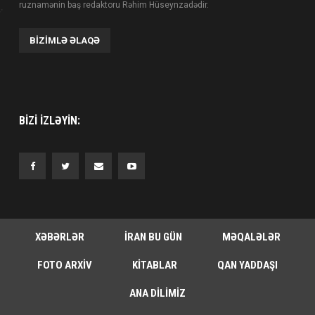
ruznamənin baş redaktoru Rəhim Hüseynzadədir.
BIZIMLƏ ƏLAQƏ
BIZI IZLƏYIN:
XƏBƏRLƏR
İRAN BU GÜN
MƏQALƏLƏR
FOTO ARXIV
KITABLAR
QAN YADDAŞI
ANA DILIMIZ