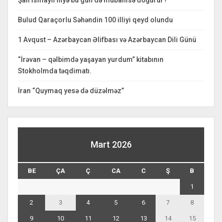
Bulud Qaraçorlu Səhəndin 100 illiyi qeyd olundu
1 Avqust – Azərbaycan Əlifbası və Azərbaycan Dili Günü
“İrəvan – qəlbimdə yaşayan yurdum” kitabının
Stokholmda təqdimatı.
İran “Quymaq yesə də düzəlməz”
Mart 2026
BE
ÇA
Ç
CA
C
Ş
B
1
2
3
4
5
6
7
8
9
10
11
12
13
14
15