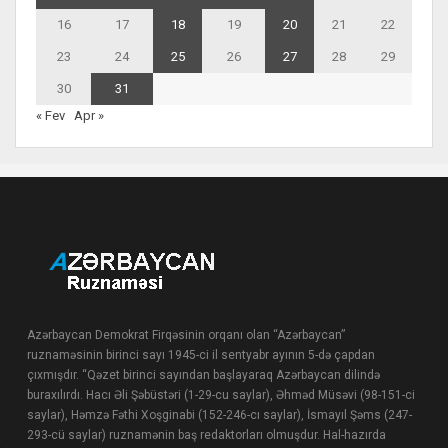
16
17
18
19
20
21
22
23
24
25
26
27
28
29
30
31
« Fev
Apr »
Azərbaycan Demokrat Firqəsinin orqanı olan “Azərbaycan”
ruznaməsinin birinci sayı 1945-ci il sentyabr ayının 5-də çapdan
çıxmışdır. “Qəzet birinci sayından başlayaraq Azərbaycan dilində
buraxılırdı. Hacı Əli Şəbüstəri (1-29-cu saylar), Əhməd Müsəvi (98-151-ci
saylar), Həmzə Fəthi Xoşginabi (152-246-cı saylar), İsmayıl Şəms (247-
293-cü saylar) ruznamənin baş redaktorları olmuşdur. Hal-hazırda