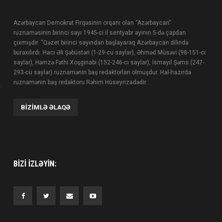
Azərbaycan Demokrat Firqəsinin orqanı olan “Azərbaycan”
ruznaməsinin birinci sayı 1945-ci il sentyabr ayının 5-də çapdan
çıxmışdır. “Qəzet birinci sayından başlayaraq Azərbaycan dilində
buraxılırdı. Hacı Əli Şəbüstəri (1-29-cu saylar), Əhməd Müsəvi (98-151-ci
saylar), Həmzə Fəthi Xoşginabi (152-246-cı saylar), İsmayıl Şəms (247-
293-cü saylar) ruznamənin baş redaktorları olmuşdur. Hal-hazırda
ruznamənin baş redaktoru Rəhim Hüseynzadədir.
BIZIMLƏ ƏLAQƏ
BIZI IZLƏYIN: