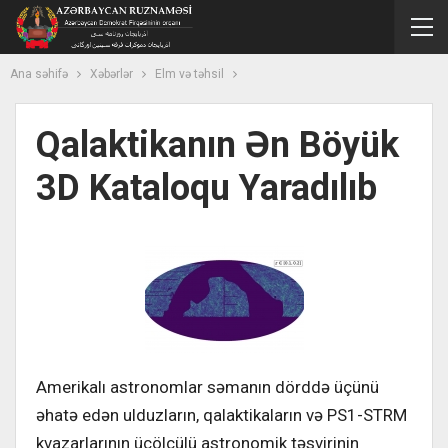
Ana səhifə
Xəbərlər
Elm və təhsil
Qalaktikanın Ən Böyük
3D Kataloqu Yaradılıb
Amerikalı astronomlar səmanın dörddə üçünü
əhatə edən ulduzların, qalaktikaların və PS1-STRM
kvazarlarının üçölçülü astronomik təsvirinin