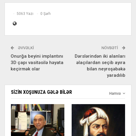
5063 Yazı
0 Şərh
ƏVVƏLKI
NÖVBƏTI
Onurğa beyini implantını
Dərslərindən iki alanları
3D çapı vasitəsilə həyata
əlaçılardan seçib ayıra
keçirmək olar
bilən neyroşəbəkə
yaradılıb
SIZIN XOŞUNUZA GƏLƏ BILƏR
Hamısı