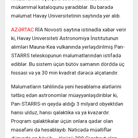
mükəmməl kataloqunu yaradıblar. Bu barədə
məlumat Havay Universitetinin saytında yer alıb.
AZƏRTAC
RİA Novosti saytına istinadla xəbər verir
ki, Havay Universiteti Astronomiya İnstitutunun
alimləri Mauna-Kea vulkanında yerləşdirilmiş Pan-
STARRS teleskopunun məlumatlarından istifadə
ediblər. Bu sistem üçün bütöv səmanın dörddə üç
hissəsi və ya 30 min kvadrat dərəcə əlçatandır.
Məlumatların təhlilində yeni hesablama alətlərini
tətbiq edən astronomlar müəyyənləşdiriblər ki,
Pan-STARRS-ın qeydə aldığı 3 milyard obyektdən
hansı ulduz, hansı qalaktika və ya kvazardır.
Proqram qalaktikalar üçün onlara qədər olan
məsafəni də hesablayıb. Nəticədə müəlliflər