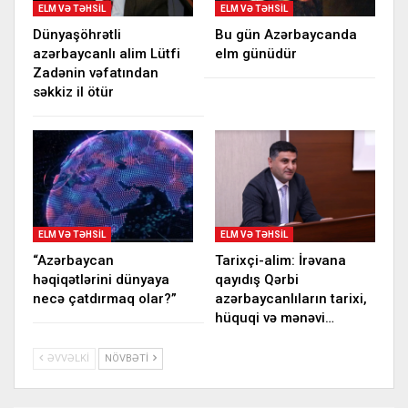
ELM VƏ TƏHSIL
ELM VƏ TƏHSIL
Dünyaşöhrətli
Bu gün Azərbaycanda
azərbaycanlı alim Lütfi
elm günüdür
Zadənin vəfatından
səkkiz il ötür
ELM VƏ TƏHSIL
ELM VƏ TƏHSIL
“Azərbaycan
Tarixçi-alim: İrəvana
həqiqətlərini dünyaya
qayıdış Qərbi
necə çatdırmaq olar?”
azərbaycanlıların tarixi,
hüquqi və mənəvi…
ƏVVƏLKI
NÖVBƏTI