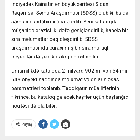
İndiyədək Kainatın ən böyük xəritəsi Sloan
Rəqəmsal Səma Araşdırması (SDSS) olub ki, bu da
səmanın üçdəbirini əhatə edib. Yeni kataloqda
müşahidə ərazisi iki dəfə genişləndirilib, habelə bir
sıra məlumatlar dəqiqləşdirilib. SDSS
araşdırmasında buraxılmış bir sıra maraqlı
obyektlər də yeni kataloqa daxil edilib.
Ümumilikdə kataloqa 2 milyard 902 milyon 54 min
648 obyekt haqqında məlumat və onların əsas
parametrləri toplanıb. Tədqiqatın müəlliflərinin
fikrincə, bu kataloq gələcək kəşflər üçün başlanğıc
nöqtəsi də ola bilər.
Paylaş