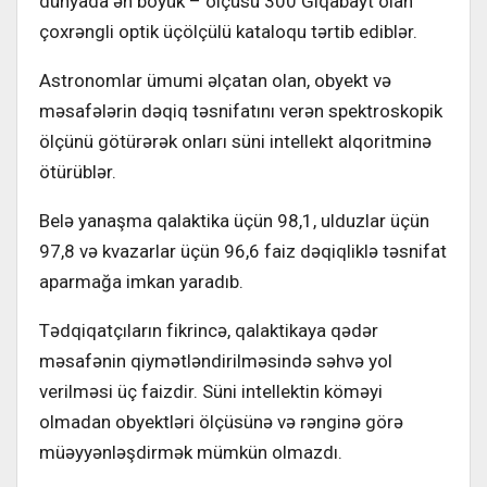
dünyada ən böyük – ölçüsü 300 Giqabayt olan
çoxrəngli optik üçölçülü kataloqu tərtib ediblər.
Astronomlar ümumi əlçatan olan, obyekt və
məsafələrin dəqiq təsnifatını verən spektroskopik
ölçünü götürərək onları süni intellekt alqoritminə
ötürüblər.
Belə yanaşma qalaktika üçün 98,1, ulduzlar üçün
97,8 və kvazarlar üçün 96,6 faiz dəqiqliklə təsnifat
aparmağa imkan yaradıb.
Tədqiqatçıların fikrincə, qalaktikaya qədər
məsafənin qiymətləndirilməsində səhvə yol
verilməsi üç faizdir. Süni intellektin köməyi
olmadan obyektləri ölçüsünə və rənginə görə
müəyyənləşdirmək mümkün olmazdı.