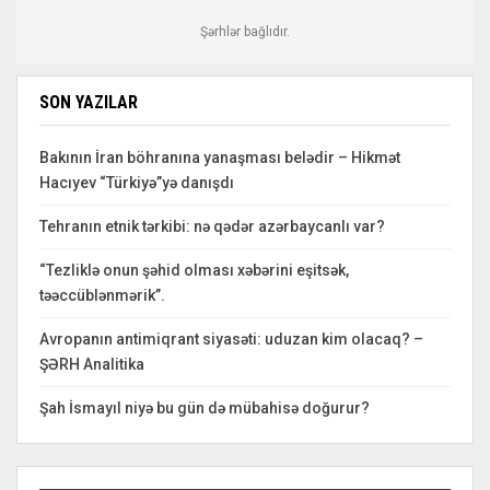
Şərhlər bağlıdır.
SON YAZILAR
Bakının İran böhranına yanaşması belədir – Hikmət
Hacıyev “Türkiyə”yə danışdı
Tehranın etnik tərkibi: nə qədər azərbaycanlı var?
“Tezliklə onun şəhid olması xəbərini eşitsək,
təəccüblənmərik”.
Avropanın antimiqrant siyasəti: uduzan kim olacaq? –
ŞƏRH Analitika
Şah İsmayıl niyə bu gün də mübahisə doğurur?