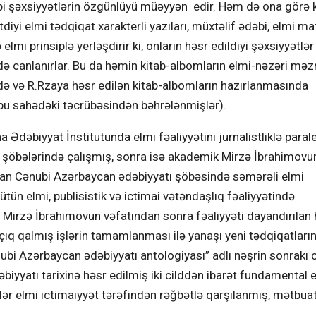
dəbi şəxsiyyətlərin özgünlüyü müəyyən edir. Həm də ona görə k
i elmi tədqiqat xarakterli yazıları, müxtəlif ədəbi, elmi mat
ə elmi prinsiplə yerləşdirir ki, onların həsr edildiyi şəxsiyyətlər
nündə canlanırlar. Bu da həmin kitab-albomların elmi-nəzəri m
ə və R.Rzaya həsr edilən kitab-albomların hazırlanmasında
 bu sahədəki təcrübəsindən bəhrələnmişlər).
biyyat İnstitutunda elmi fəaliyyətini jurnalistliklə parale
iq şöbələrində çalışmış, sonra isə akademik Mirzə İbrahimovu
ılan Cənubi Azərbaycan ədəbiyyatı şöbəsində səmərəli elmi
ün elmi, publisistik və ictimai vətəndaşlıq fəaliyyətində
Mirzə İbrahimovun vəfatından sonra fəaliyyəti dayandırılan
çıq qalmış işlərin tamamlanması ilə yanaşı yeni tədqiqatları
i Azərbaycan ədəbiyyatı antologiyası” adlı nəşrin sonrakı ci
biyyatı tarixinə həsr edilmiş iki cilddən ibarət fundamental 
şrlər elmi ictimaiyyət tərəfindən rəğbətlə qarşılanmış, mətbua