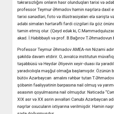
təkrarsızlığını onların həsr olunduqları tarixi və ə
professor Teymur Əhmədov həmin nəşrlərə daxil etdiy
tarixi sənədləri, foto və illüstrasiyaları elə səriştə v
ədəbi simaları hərtərəfli fərdi cizgiləri ilə göz ö
təmin etmiş olur. (Qeyd edək ki, C.Məmmədquluzad
akad. İ.Həbibbəyli və prof. B.Bağırov T.Əhmədovun
Professor Teymur Əhmədov AMEA-nın Nizami adına Ədə
şəkildə davam etdirir. O, əvvəlcə institutun müvaf
təşəbbüsü və Heydər Əliyevin xeyir-duası ilə yarad
yaradıcılıqla məşğul olmağa başlamışdır. Özünün büt
bütöv Azərbaycan amalını rəhbər tutan T.Əhmədov 
şöbənin fəaliyyətinin bərpasına nail olmuş və yarım
əsasının qoyulmasına nail olmuşdur. Nəticədə “Cənub
XIX əsr və XX əsrin əvvəlləri Cənubi Azərbaycan ədə
nəşrlər oxucuların ixtiyarına verilmişdir. Həmin nə
səda doğurmuşdur.