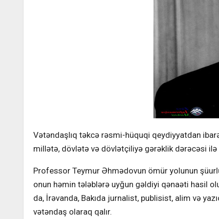
Vətəndaşlıq təkcə rəsmi-hüquqi qeydiyyatdan ibarət 
millətə, dövlətə və dövlətçiliyə gərəklik dərəcəsi ilə 
Professor Teymur Əhmədovun ömür yolunun şüurlu h
onun həmin tələblərə uyğun gəldiyi qənaəti hasil olu
da, İrəvanda, Bakıda jurnalist, publisist, alim və y
vətəndaş olaraq qalır.