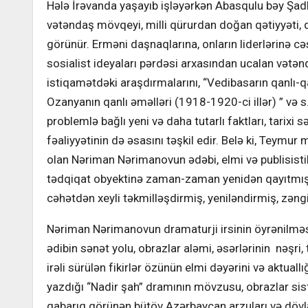
Hələ İrəvanda yaşayıb işləyərkən Abasqulu bəy Şadl
vətəndaş mövqeyi, milli qürurdan doğan qətiyyəti, qo
görünür. Erməni daşnaqlarına, onların liderlərinə 
sosialist ideyaları pərdəsi arxasından ucalan vətə
istiqamətdəki araşdırmalarını, “Vedibasarın qanlı-q
Ozanyanın qanlı əməlləri (1918-1920-ci illər) ” və 
problemlə bağlı yeni və daha tutarlı faktları, tarixi
fəaliyyətinin də əsasını təşkil edir. Belə ki, Teymur
olan Nəriman Nərimanovun ədəbi, elmi və publisistik 
tədqiqat obyektinə zaman-zaman yenidən qayıtmış və
cəhətdən xeyli təkmilləşdirmiş, yeniləndirmiş, zəng
Nəriman Nərimanovun dramaturji irsinin öyrənilməs
ədibin sənət yolu, obrazlar aləmi, əsərlərinin nəşri,
irəli sürülən fikirlər özünün elmi dəyərini və aktua
yazdığı “Nadir şah” dramının mövzusu, obrazlar siste
qabarıq görünən bütöv Azərbaycan arzuları və dövl