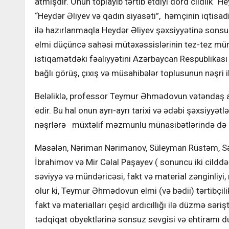
atmışdır. Onun toplayıb tərtib etdiyi dörd cildlik “
“Heydər Əliyev və qadın siyasəti”, həmçinin iqtisadi
ilə hazırlanmaqla Heydər Əliyev şəxsiyyətinə sonsu
elmi düçüncə sahəsi mütəxəssislərinin tez-tez mür
istiqamətdəki fəaliyyətini Azərbaycan Respublikası
bağlı görüş, çıxış və müsahibələr toplusunun nəşri i
Beləliklə, professor Teymur Əhmədovun vətəndaş alim
edir. Bu hal onun ayrı-ayrı tarixi və ədəbi şəxsiyyət
nəşrlərə müxtəlif məzmunlu münasibətlərində də m
Məsələn, Nəriman Nərimanov, Süleyman Rüstəm, Səm
İbrahimov və Mir Cəlal Paşayev ( sonuncu iki cilddən
səviyyə və mündəricəsi, fakt və material zənginliyi
olur ki, Teymur Əhmədovun elmi (və bədii) tərtibçil
fakt və materialları çeşid ardıcıllığı ilə düzmə səriş
tədqiqat obyektlərinə sonsuz sevgisi və ehtiramı duru