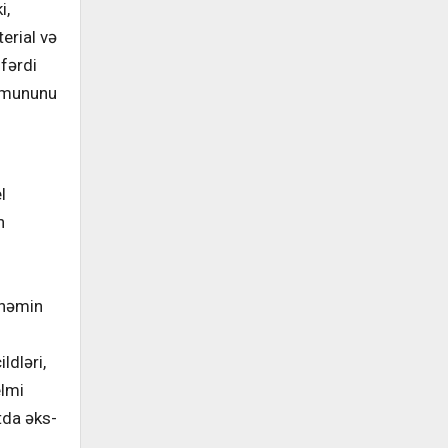
i,
erial və
 fərdi
əzmununu
l
n
 həmin
n
ldləri,
elmi
tda əks-