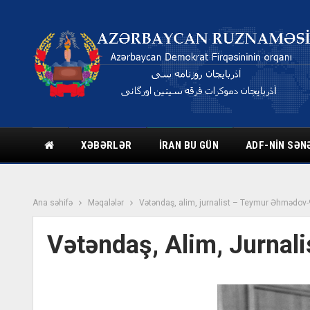
XƏBƏRLƏR
İRAN BU GÜN
ADF-NIN SƏN
Ana səhifə
Məqalələr
Vətəndaş, alim, jurnalist – Teymur Əhmədov
Vətəndaş, Alim, Jurna