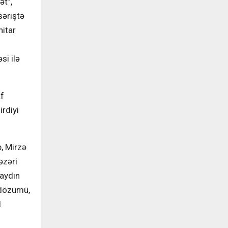
ət”,
səriştə
nitar
si ilə
af
irdiyi
, Mirzə
əzəri
 aydın
 dözümü,
l