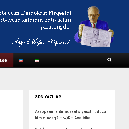
LƏR
SON YAZILAR
Avropanın antimiqrant siyasəti: uduzan
kim olacaq? – ŞƏRH Analitika