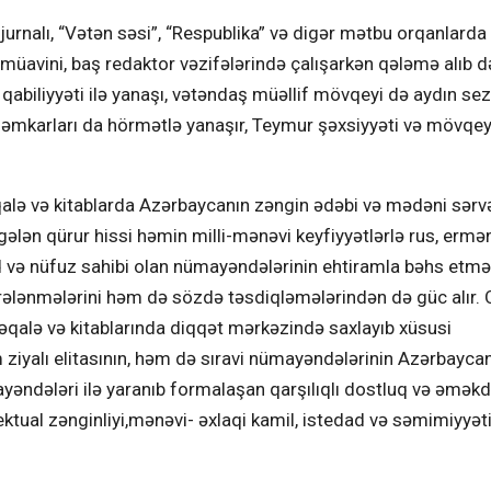
jurnalı, “Vətən səsi”, “Respublika” və digər mətbu orqanlard
n müavini, baş redaktor vəzifələrində çalışarkən qələmə alıb d
k qabiliyyəti ilə yanaşı, vətəndaş müəllif mövqeyi də aydın sezi
 həmkarları da hörmətlə yanaşır, Teymur şəxsiyyəti və mövqeyi
alə və kitablarda Azərbaycanın zəngin ədəbi və mədəni sərvə
ələn qürur hissi həmin milli-mənəvi keyfiyyətlərlə rus, ermən
d və nüfuz sahibi olan nümayəndələrinin ehtiramla bəhs etməl
əhrələnmələrini həm də sözdə təsdiqləmələrindən də güc alır.
-məqalə və kitablarında diqqət mərkəzində saxlayıb xüsusi
əm ziyalı elitasının, həm də sıravi nümayəndələrinin Azərbayca
ayəndələri ilə yaranıb formalaşan qarşılıqlı dostluq və əməkd
ktual zənginliyi,mənəvi- əxlaqi kamil, istedad və səmimiyyət