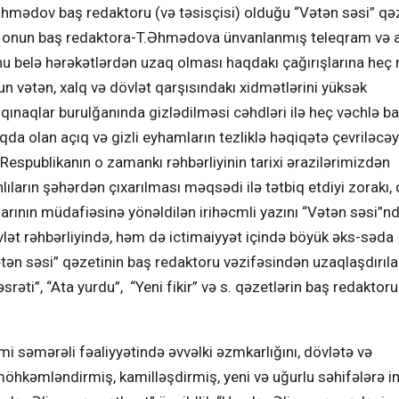
mədov baş redaktoru (və təsisçisi) olduğu “Vətən səsi” qə
də onun baş redaktora-T.Əhmədova ünvanlanmış teleqram və 
onu belə hərəkətlərdən uzaq olması haqdakı çağırışlarına heç
n vətən, xalq və dövlət qarşısındakı xidmətlərini yüksək
z qınaqlar burulğanında gizlədilməsi cəhdləri ilə heç vəchlə ba
qda olan açıq və gizli eyhamların tezliklə həqiqətə çevriləcəy
spublikanın o zamankı rəhbərliyinin tarixi ərazilərimizdən
ların şəhərdən çıxarılması məqsədi ilə tətbiq etdiyi zorakı, 
arının müdafiəsinə yönəldilən irihəcmli yazını “Vətən səsi”n
vlət rəhbərliyində, həm də ictimaiyyət içində böyük əks-səda
ən səsi” qəzetinin baş redaktoru vəzifəsindən uzaqlaşdırıl
ti”, “Ata yurdu”, “Yeni fikir” və s. qəzetlərin baş redaktoru
i səmərəli fəaliyyətində əvvəlki əzmkarlığını, dövlətə və
 möhkəmləndirmiş, kamilləşdirmiş, yeni və uğurlu səhifələrə 