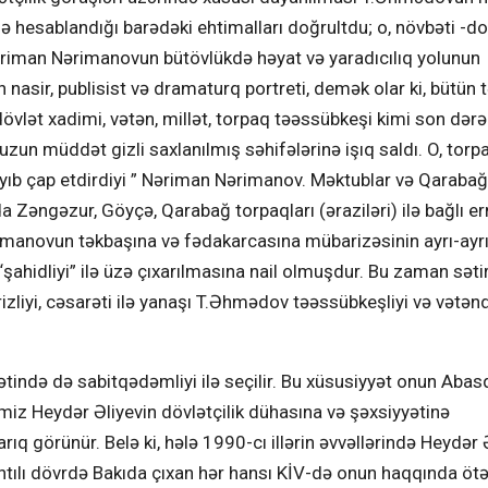
ə hesablandığı barədəki ehtimalları doğrultdu; o, növbəti -d
Nəriman Nərimanovun bütövlükdə həyat və yaradıcılıq yolunun
asir, publisist və dramaturq portreti, demək olar ki, bütün t
övlət xadimi, vətən, millət, torpaq təəssübkeşi kimi son dər
n uzun müddət gizli saxlanılmış səhifələrinə işıq saldı. O, torp
ayıb çap etdirdiyi ” Nəriman Nərimanov. Məktublar və Qarabağ
a Zəngəzur, Göyçə, Qarabağ torpaqları (əraziləri) ilə bağlı e
ərimanovun təkbaşına və fədakarcasına mübarizəsinin ayrı-ayr
şahidliyi” ilə üzə çıxarılmasına nail olmuşdur. Bu zaman sətir
zliyi, cəsarəti ilə yanaşı T.Əhmədov təəssübkeşliyi və vətən
ində də sabitqədəmliyi ilə seçilir. Bu xüsusiyyət onun Abas
miz Heydər Əliyevin dövlətçilik dühasına və şəxsiyyətinə
rıq görünür. Belə ki, hələ 1990-cı illərin əvvəllərində Heydər 
ntılı dövrdə Bakıda çıxan hər hansı KİV-də onun haqqında ötər