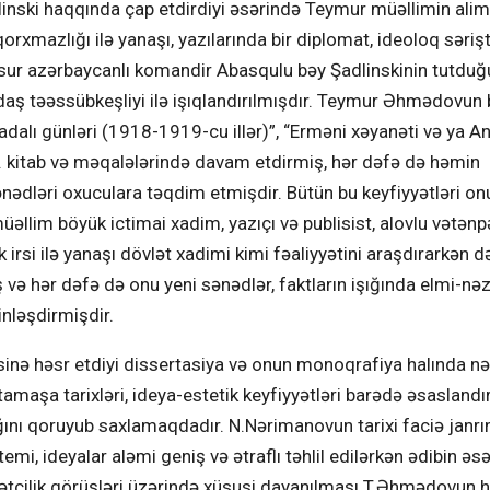
inski haqqında çap etdirdiyi əsərində Teymur müəllimin alim
rxmazlığı ilə yanaşı, yazılarında bir diplomat, ideoloq səriş
cəsur azərbaycanlı komandir Abasqulu bəy Şadlinskinin tutduğ
ndaş təəssübkeşliyi ilə işıqlandırılmışdır. Teymur Əhmədovun
adalı günləri (1918-1919-cu illər)”, “Erməni xəyanəti və ya A
s. kitab və məqalələrində davam etdirmiş, hər dəfə də həmin
 sənədləri oxuculara təqdim etmişdir. Bütün bu keyfiyyətləri o
 müəllim böyük ictimai xadim, yazıçı və publisist, alovlu vətənp
irsi ilə yanaşı dövlət xadimi kimi fəaliyyətini araşdırarkən d
 hər dəfə də onu yeni sənədlər, faktların işığında elmi-nəz
inləşdirmişdir.
inə həsr etdiyi dissertasiya və onun monoqrafiya halında n
 tamaşa tarixləri, ideya-estetik keyfiyyətləri barədə əsaslandı
llığını qoruyub saxlamaqdadır. N.Nərimanovun tarixi faciə janr
mi, ideyalar aləmi geniş və ətraflı təhlil edilərkən ədibin əs
ətçilik görüşləri üzərində xüsusi dayanılması T.Əhmədovun