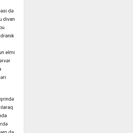
təsi də
u divan
 bu
ndranik
nun elmi
ərvər
ə
əri
əşrində
rılaraq
ında
ərdə
 həm də