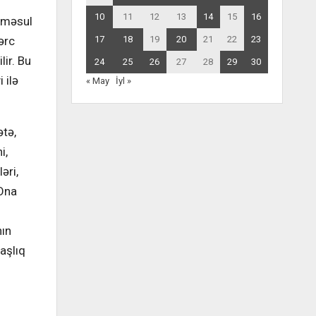
10
11
12
13
14
15
16
a məsul
ərc
17
18
19
20
21
22
23
lir. Bu
24
25
26
27
28
29
30
 ilə
« May
İyl »
tə,
i,
əri,
 Ona
nın
aşlıq
i