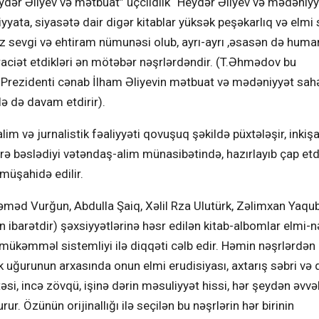
Heydər Əliyev və mətbuat” üçcildlik “Heydər Əliyev və mədəniyy
yyata, siyasətə dair digər kitablar yüksək peşəkarlıq və elmi 
z sevgi və ehtiram nümunəsi olub, ayrı-ayrı ,əsasən də huma
aciət etdikləri ən mötəbər nəşrlərdəndir. (T.Əhmədov bu
 Prezidenti cənab İlham Əliyevin mətbuat və mədəniyyət sahə
lə də davam etdirir).
 və jurnalistik fəaliyyəti qovuşuq şəkildə püxtələşir, inkiş
lərə bəslədiyi vətəndaş-alim münasibətində, hazırlayıb çap etd
üşahidə edilir.
əd Vurğun, Abdulla Şaiq, Xəlil Rza Ulutürk, Zəlimxan Yaqub
 ibarətdir) şəxsiyyətlərinə həsr edilən kitab-albomlar elmi-n
, mükəmməl sistemliyi ilə diqqəti cəlb edir. Həmin nəşrlərdən
ik uğurunun arxasında onun elmi erudisiyası, axtarış səbri və
təsi, incə zövqü, işinə dərin məsuliyyət hissi, hər şeydən əvvə
r. Özünün orijinallığı ilə seçilən bu nəşrlərin hər birinin