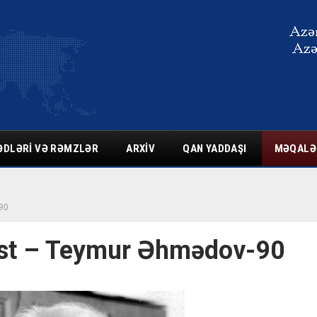
ƏDLƏRI VƏ RƏMZLƏR
ARXIV
QAN YADDAŞI
MƏQALƏ
-90
list – Teymur Əhmədov-90