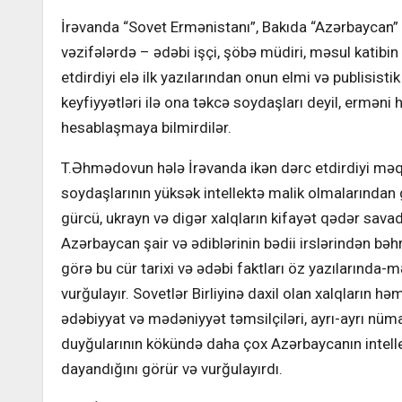
İrəvanda “Sovet Ermənistanı”, Bakıda “Azərbaycan” 
vəzifələrdə – ədəbi işçi, şöbə müdiri, məsul katibi
etdirdiyi elə ilk yazılarından onun elmi və publisisti
keyfiyyətləri ilə ona təkcə soydaşları deyil, erməni
hesablaşmaya bilmirdilər.
T.Əhmədovun hələ İrəvanda ikən dərc etdirdiyi məq
soydaşlarının yüksək intellektə malik olmalarından g
gürcü, ukrayn və digər xalqların kifayət qədər sava
Azərbaycan şair və ədiblərinin bədii irslərindən b
görə bu cür tarixi və ədəbi faktları öz yazılarında
vurğulayır. Sovetlər Birliyinə daxil olan xalqların h
ədəbiyyat və mədəniyyət təmsilçiləri, ayrı-ayrı nüm
duyğularının kökündə daha çox Azərbaycanın intelle
dayandığını görür və vurğulayırdı.