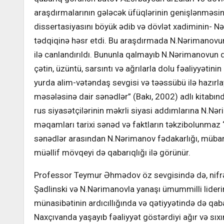
araşdırmalarının gələcək üfüqlərinin genişlənməsin
dissertasiyasını böyük ədib və dövlət xadiminin- 
tədqiqinə həsr etdi. Bu araşdırmada N.Nərimanovun n
ilə canlandırıldı. Bununla qalmayıb N.Nərimanovun d
çətin, üzüntü, sarsıntı və ağrılarla dolu fəaliyyətini
yurda alim-vətəndaş sevgisi və təəssübü ilə hazırl
məsələsinə dair sənədlər” (Bakı, 2002) adlı kitabınd
rus siyasətçilərinin məkrli siyasi addımlarına N.N
məqamları tarixi sənəd və faktların təkzibolunmaz “
sənədlər arasından N.Nərimanov fədakarlığı, mübari
müəllif mövqeyi də qabarıqlığı ilə görünür.
Professor Teymur Əhmədov öz sevgisində də, nifrət
Şadlinski və N.Nərimanovla yanaşı ümummilli lideri
münasibətinin ardıcıllığında və qətiyyətində də qaba
Naxçıvanda yaşayıb fəaliyyət göstərdiyi ağır və sıxı