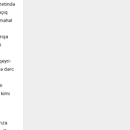
zetində
açıq
 məhəl
rışa
i
qeyri-
də dərc
an
 kimi
imza