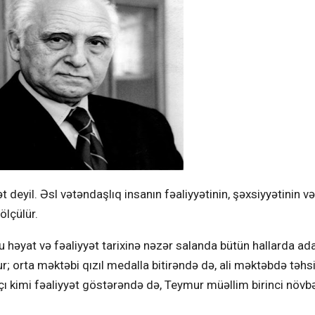
deyil. Əsl vətəndaşlıq insanın fəaliyyətinin, şəxsiyyətinin və
ölçülür.
əyat və fəaliyyət tarixinə nəzər salanda bütün hallarda a
r; orta məktəbi qızıl medalla bitirəndə də, ali məktəbdə təhs
azıçı kimi fəaliyyət göstərəndə də, Teymur müəllim birinci növ