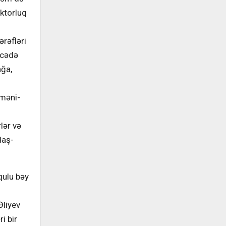
oktorluq
ərəfləri
əcədə
ağa,
rməni-
ı
lər və
daş-
qulu bəy
Əliyev
i bir