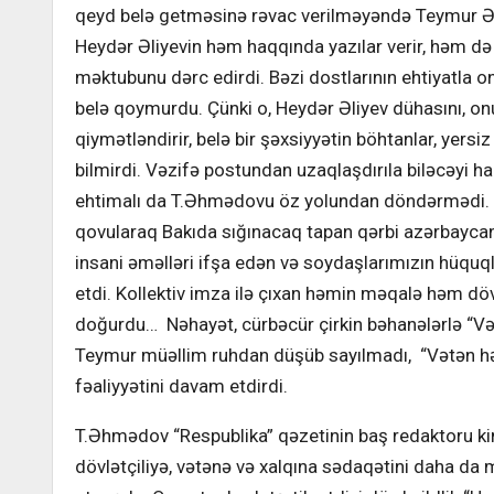
qeyd belə getməsinə rəvac verilməyəndə Teymur Əh
Heydər Əliyevin həm haqqında yazılar verir, həm 
məktubunu dərc edirdi. Bəzi dostlarının ehtiyatla 
belə qoymurdu. Çünki o, Heydər Əliyev dühasını, onu
qiymətləndirir, belə bir şəxsiyyətin böhtanlar, yersi
bilmirdi. Vəzifə postundan uzaqlaşdırıla biləcəyi ha
ehtimalı da T.Əhmədovu öz yolundan döndərmədi. Re
qovularaq Bakıda sığınacaq tapan qərbi azərbaycanlı
insani əməlləri ifşa edən və soydaşlarımızın hüquql
etdi. Kollektiv imza ilə çıxan həmin məqalə həm dö
doğurdu… Nəhayət, cürbəcür çirkin bəhanələrlə “Vət
Teymur müəllim ruhdan düşüb sayılmadı, “Vətən həsrə
fəaliyyətini davam etdirdi.
T.Əhmədov “Respublika” qəzetinin baş redaktoru kim
dövlətçiliyə, vətənə və xalqına sədaqətini daha da