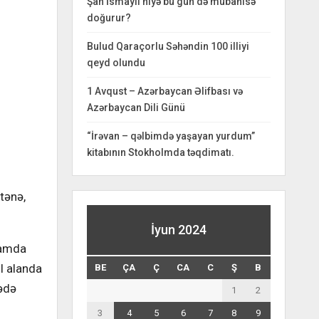
Şah İsmayıl niyə bu gün də mübahisə
doğurur?
Bulud Qaraçorlu Səhəndin 100 illiyi
qeyd olundu
1 Avqust – Azərbaycan Əlifbası və
Azərbaycan Dili Günü
“İrəvan – qəlbimdə yaşayan yurdum”
kitabının Stokholmda təqdimatı.
tənə,
İyun 2024
damda
il alanda
BE
ÇA
Ç
CA
C
Ş
B
bədə
1
2
3
4
5
6
7
8
9