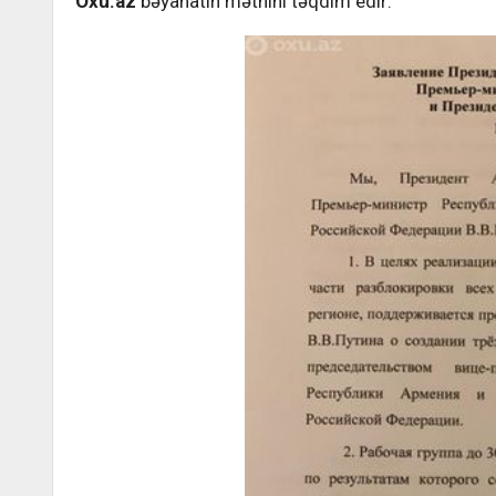
Oxu.az
bəyanatın mətnini təqdim edir: