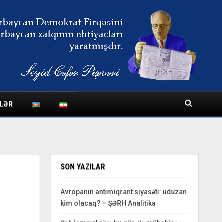
LƏR
SON YAZILAR
Avropanın antimiqrant siyasəti: uduzan
kim olacaq? – ŞƏRH Analitika