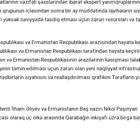
latlarının vəzifəli şəxslərindən ibarət ekspert yarımqruplarının
çi qrupunun iclasından sonra bir ay müddətində layihələrin siy
n yüksək səviyyədə təsdiq etməsi üçün zəruri resursları və tə
espublikası və Ermənistan Respublikası ərazisindən həyata ke
likası və Ermənistan Respublikası tərəfindən həyata keçiril
ın və Ermənistan Respublikasının ərazilərinin kəsişməsi tələ
liyinin təmin edilməsi üçün zəruri olan yeni nəqliyyat infrastru
ədbirlərin siyahısını və reallaşdırılması qrafikini Tərəflərin 
denti İlham Əliyev və Ermənistanın Baş naziri Nikol Paşinyan
cəsi olaraq üç ölkə arasında Qarabağın inkişafı üzrə birgə b