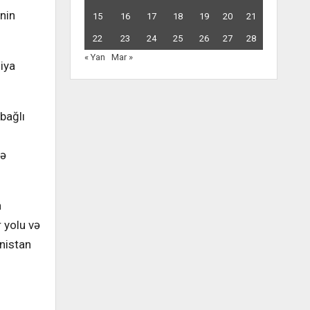
nin
15
16
17
18
19
20
21
22
23
24
25
26
27
28
« Yan
Mar »
iya
 bağlı
gə
n
r yolu və
nistan