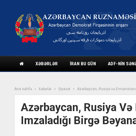
XƏBƏRLƏR
İRAN BU GÜN
ADF-NIN SƏN
Ana səhifə
Xəbərlər
Siyasət
Azərbaycan, Rusiya və Ermənistanın
Azərbaycan, Rusiya Və 
Imzaladığı Birgə Bəyan