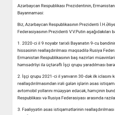
Azərbaycan Respublikası Prezidentinin, Ermənistan 
Bəyannaməsi:
Biz, Azərbaycan Respublikasının Prezidenti İ.H.Əliy
Federasiyasının Prezidenti V.V.Putin aşağıdakıları b
1. 2020-ci il 9 noyabr tarixli Bəyanatın 9-cu bəndini
hissəsinin reallaşdırılması məqsədilə Rusiya Federa
Ermənistan Respublikasının baş nazirləri müavinlər
həmsədrliyi ilə üçtərəfli İşçi qrupu yaradılması barə
2. İşçi qrupu 2021-ci il yanvarın 30-dək ilk iclasını
reallaşdırılmasından irəli gələn işlərin əsas istiqa
avtomobil yollarını müəyyən edəcək, həmçinin bun
Respublikası və Rusiya Federasiyası arasında razı
3. Fəaliyyətin əsas istiqamətlərinin reallaşdırılma