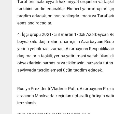
Tərəflərin səlahiyyətli hakimiyyət orqanları və təşki
tərkibini təsdiq edəcəklər. Ekspert yarımqrupları iş
təqdim edəcək, onların reallaşdırılması və Tərəfləri
əsaslandıracaqlar.
4. İşçi qrupu 2021-ci il martın 1-dək Azərbaycan R
beynəlxalq daşımaların, həmçinin Azərbaycan Respub
yerinə yetirilməsi zamanı Azərbaycan Respublikasın
daşımaların təşkili, yerinə yetirilməsi və təhlükəsiz
obyektlərinin bərpasını və tikilməsini nəzərdə tutan t
səviyyədə təsdiqləməsi üçün təqdim edəcək.
Rusiya Prezidenti Vladimir Putin, Azərbaycan Prezi
arasında Moskvada keçirilən üçtərəfli görüşün nəti
imzalanıb.