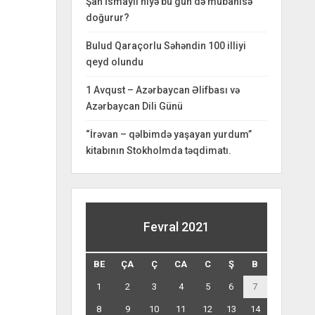
Şah İsmayıl niyə bu gün də mübahisə
doğurur?
Bulud Qaraçorlu Səhəndin 100 illiyi
qeyd olundu
1 Avqust – Azərbaycan Əlifbası və
Azərbaycan Dili Günü
“İrəvan – qəlbimdə yaşayan yurdum”
kitabının Stokholmda təqdimatı.
Fevral 2021
BE
ÇA
Ç
CA
C
Ş
B
1
2
3
4
5
6
7
8
9
10
11
12
13
14