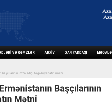
ƏDLƏRI VƏ RƏMZLƏR
ARXIV
QAN YADDAŞI
MƏQALƏ
 başçılarının imzaladığı birgə bəyanatın mətni
Ermənistanın Başçılarının
atın Mətni