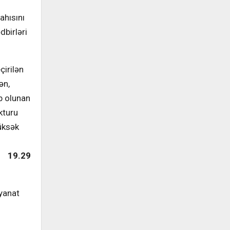
ahısını
dbirləri
çirilən
ən,
b olunan
kturu
yüksək
19.29
əyanat