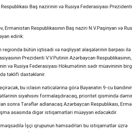
Respublikası Baş nazirinin və Rusiya Federasiyası Prezidenti
ev, Ermənistan Respublikasının Baş naziri N.V.Paşinyan və Rus
əyan edirik:
n regionda bütün iqtisadi və nəqliyyat əlaqələrinin bərpası ilə
siyasının Prezidenti V.V.Putinin Azərbaycan Respublikasının,
inin və Rusiya Federasiyası Hökumətinin sədr müavininin bir
də təklifi dəstəklənir.
 keçirəcək, bu iclasın nəticələrinə görə Bəyanatın 9-cu bəndini
mətlərinin siyahısını formalaşdıracaq, prioritet qismində dəmi
dan sonra Tərəflər adlanacaq Azərbaycan Respublikası, Ermə
laşma əsasında digər istiqamətləri müəyyən edəcəkdir.
sı məqsədilə İşçi qrupunun həmsədrləri bu istiqamətlər üzrə