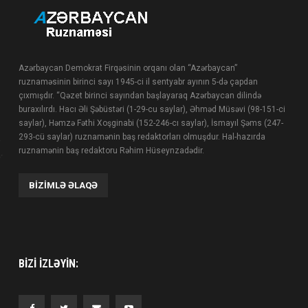
Azərbaycan Demokrat Firqəsinin orqanı olan “Azərbaycan”
ruznaməsinin birinci sayı 1945-ci il sentyabr ayının 5-də çapdan
çıxmışdır. “Qəzet birinci sayından başlayaraq Azərbaycan dilində
buraxılırdı. Hacı Əli Şəbüstəri (1-29-cu saylar), Əhməd Müsəvi (98-151-ci
saylar), Həmzə Fəthi Xoşginabi (152-246-cı saylar), İsmayıl Şəms (247-
293-cü saylar) ruznamənin baş redaktorları olmuşdur. Hal-hazırda
ruznamənin baş redaktoru Rəhim Hüseynzadədir.
BIZIMLƏ ƏLAQƏ
BIZI IZLƏYIN: