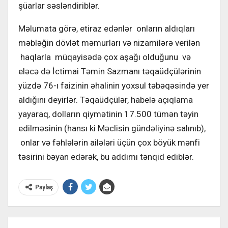
şüarlar səsləndiriblər.
Məlumata görə, etiraz edənlər onların aldıqları
məbləğin dövlət məmurları və nizamilərə verilən
haqlarla müqayisədə çox aşağı olduğunu və
eləcə də İctimai Təmin Sazmanı təqaüdçülərinin
yüzdə 76-ı faizinin əhalinin yoxsul təbəqəsində yer
aldığını deyirlər. Təqaüdçülər, habelə açıqlama
yayaraq, dolların qiymətinin 17.500 tümən təyin
edilməsinin (hansı ki Məclisin gündəliyinə salınıb),
onlar və fəhlələrin ailələri üçün çox böyük mənfi
təsirini bəyan edərək, bu addımı tənqid ediblər.
Paylaş