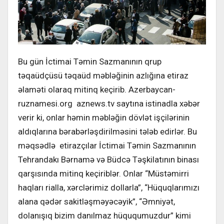
Bu gün İctimai Təmin Sazmanının qrup
təqaüdçüsü təqaüd məbləğinin azlığına etiraz
əlaməti olaraq mitinq keçirib. Azerbaycan-
ruznamesi.org aznews.tv saytına istinadla xəbər
verir ki, onlar həmin məbləğin dövlət işçilərinin
aldıqlarına bərabərləşdirilməsini tələb edirlər. Bu
məqsədlə etirazçılar İctimai Təmin Sazmanının
Tehrandakı Bərnamə və Büdcə Təşkilatının binası
qarşısında mitinq keçiriblər. Onlar “Müstəmirri
haqları rialla, xərclərimiz dollarla”, “Hüquqlarımızı
alana qədər sakitləşməyəcəyik”, “Əmniyət,
dolanışıq bizim danılmaz hüququmuzdur” kimi