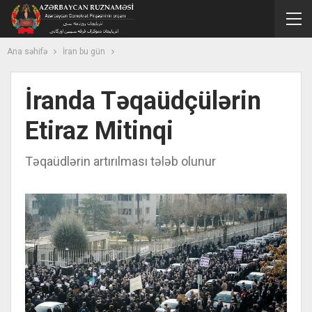
Ana səhifə
İran bu gün
İranda Təqaüdçülərin
Etiraz Mitinqi
Təqaüdlərin artırılması tələb olunur