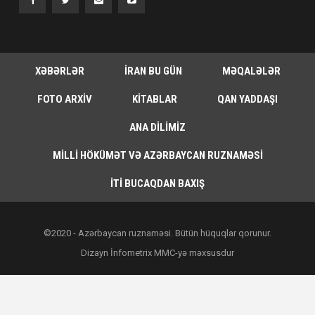
XƏBƏRLƏR
İRAN BU GÜN
MƏQALƏLƏR
FOTO ARXIV
KITABLAR
QAN YADDAŞI
ANA DILIMIZ
MILLI HÖKÜMƏT VƏ AZƏRBAYCAN RUZNAMƏSI
İTI BUCAQDAN BAXIŞ
©2020 - Azərbaycan ruznaməsi. Bütün hüquqlar qorunur.
Dizayn İnfometrix MMC-yə məxsusdur