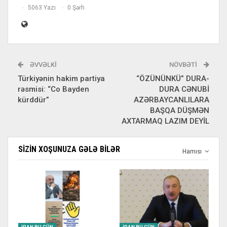
5063 Yazı
0 Şərh
ƏVVƏLKI
NÖVBƏTI
Türkiyənin hakim partiya
“ÖZÜNÜNKÜ” DURA-
rəsmisi: “Co Bayden
DURA CƏNUBİ
kürddür”
AZƏRBAYCANLILARA
BAŞQA DÜŞMƏN
AXTARMAQ LAZIM DEYİL
SIZIN XOŞUNUZA GƏLƏ BILƏR
Hamısı