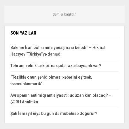
Şərhlər bağlıdır.
SON YAZILAR
Bakının İran böhranına yanaşması belədir – Hikmət
Hacıyev “Türkiyə”yə danışdı
Tehranın etnik tərkibi: nə qədər azərbaycanlı var?
“Tezliklə onun şəhid olması xəbərini eşitsək,
təəccüblənmərik”.
Avropanın antimiqrant siyasəti: uduzan kim olacaq? –
ŞƏRH Analitika
Şah İsmayıl niyə bu gün də mübahisə doğurur?