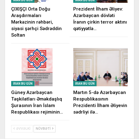
İRAN BU GÜN
İRAN BU GÜN
ÇIXIŞÇI Orta Doğu
Prezident İlham Əliyev:
Araşdırmaları
Azərbaycan dövləti
Mərkəzinin rəhbəri,
İranın çirkin terror aktını
siyasi şərhçi Sədrəddin
qətiyyətlə…
Soltan
İRAN BU GÜN
İRAN BU GÜN
Güney Azərbaycan
Martın 5-də Azərbaycan
Təşkilatları Əməkdaşlıq
Respublikasının
Şurasının İran İslam
Prezidenti İlham Əliyevin
Respublikası rejiminin…
sədrliyi ilə…
ƏVVƏLKI
NÖVBƏTI