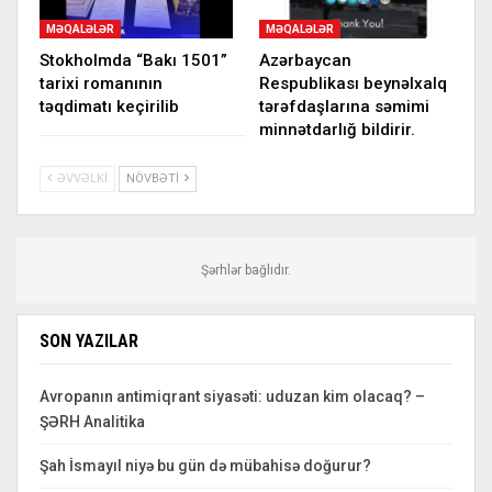
MƏQALƏLƏR
MƏQALƏLƏR
Stokholmda “Bakı 1501”
Azərbaycan
tarixi romanının
Respublikası beynəlxalq
təqdimatı keçirilib
tərəfdaşlarına səmimi
minnətdarlığ bildirir.
ƏVVƏLKI
NÖVBƏTI
Şərhlər bağlıdır.
SON YAZILAR
Avropanın antimiqrant siyasəti: uduzan kim olacaq? –
ŞƏRH Analitika
Şah İsmayıl niyə bu gün də mübahisə doğurur?