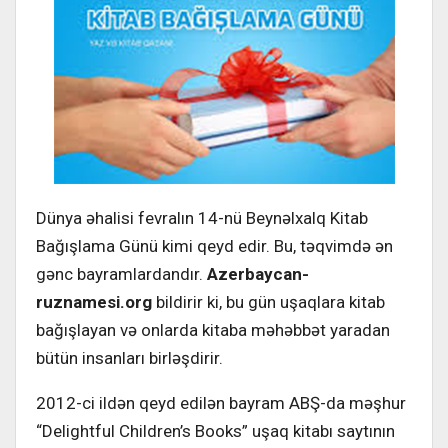
Dünya əhalisi fevralın 14-nü Beynəlxalq Kitab
Bağışlama Günü kimi qeyd edir. Bu, təqvimdə ən
gənc bayramlardandır.
Azerbaycan-
ruznamesi.org
bildirir ki, bu gün uşaqlara kitab
bağışlayan və onlarda kitaba məhəbbət yaradan
bütün insanları birləşdirir.
2012-ci ildən qeyd edilən bayram ABŞ-da məşhur
“Delightful Children’s Books” uşaq kitabı saytının