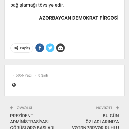
bağışlamağı tövsiyə edir.
AZƏRBAYCAN DEMOKRAT FİRGƏSİ
Paylaş
5056 Yazı
0 Şərh
ƏVVƏLKI
NÖVBƏTI
PREZİDENT
BU GÜN
ADMİNİSTRASİYASI
ÖZLADLARINIZA
GÖRÜŞLƏRƏ BAŞLADI
VƏTƏNPƏRVƏR RUHLU