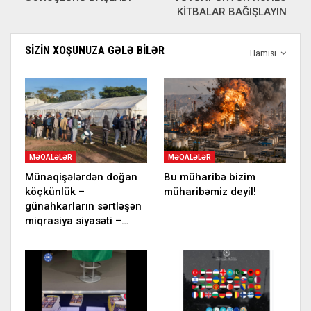
KİTBALAR BAĞIŞLAYIN
SIZIN XOŞUNUZA GƏLƏ BILƏR
Hamısı
MƏQALƏLƏR
MƏQALƏLƏR
Münaqişələrdən doğan
Bu müharibə bizim
köçkünlük –
müharibəmiz deyil!
günahkarların sərtləşən
miqrasiya siyasəti –…