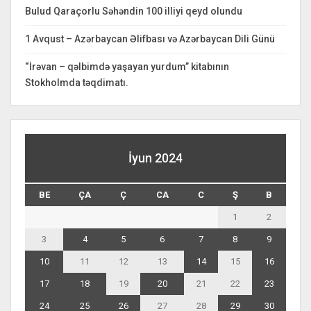
Bulud Qaraçorlu Səhəndin 100 illiyi qeyd olundu
1 Avqust – Azərbaycan Əlifbası və Azərbaycan Dili Günü
“İrəvan – qəlbimdə yaşayan yurdum” kitabının
Stokholmda təqdimatı.
İyun 2024
BE
ÇA
Ç
CA
C
Ş
B
1
2
3
4
5
6
7
8
9
10
11
12
13
14
15
16
17
18
19
20
21
22
23
24
25
26
27
28
29
30