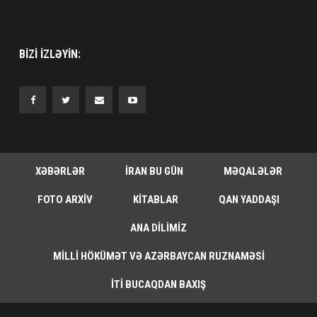
BIZI IZLƏYIN:
XƏBƏRLƏR
İRAN BU GÜN
MƏQALƏLƏR
FOTO ARXIV
KITABLAR
QAN YADDAŞI
ANA DILIMIZ
MILLI HÖKÜMƏT VƏ AZƏRBAYCAN RUZNAMƏSI
İTI BUCAQDAN BAXIŞ