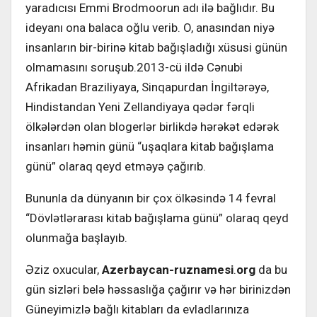
yaradıcısı Emmi Brodmoorun adı ilə bağlıdır. Bu
ideyanı ona balaca oğlu verib. O, anasından niyə
insanların bir-birinə kitab bağışladığı xüsusi günün
olmamasını soruşub.2013-cü ildə Cənubi
Afrikadan Braziliyaya, Sinqapurdan İngiltərəyə,
Hindistandan Yeni Zellandiyaya qədər fərqli
ölkələrdən olan blogerlər birlikdə hərəkət edərək
insanları həmin günü “uşaqlara kitab bağışlama
günü” olaraq qeyd etməyə çağırıb.
Bununla da dünyanın bir çox ölkəsində 14 fevral
“Dövlətlərarası kitab bağışlama günü” olaraq qeyd
olunmağa başlayıb.
Əziz oxucular,
Azerbaycan-ruznamesi
.
org
da bu
gün sizləri belə həssaslığa çağırır və hər birinizdən
Güneyimizlə bağlı kitabları da evladlarınıza