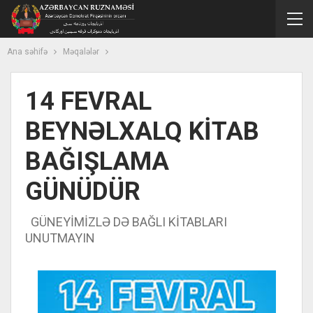
Ana səhifə
Məqalələr
14 FEVRAL
BEYNƏLXALQ KİTAB
BAĞIŞLAMA
GÜNÜDÜR
GÜNEYİMİZLƏ DƏ BAĞLI KİTABLARI
UNUTMAYIN