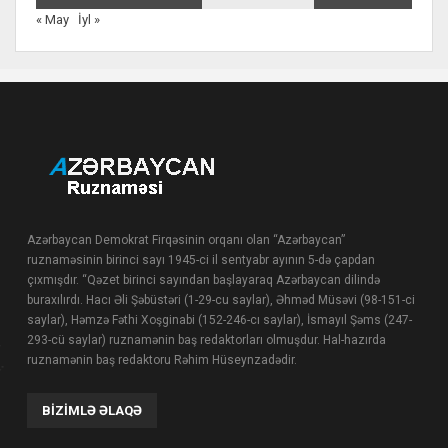
« May
İyl »
Azərbaycan Demokrat Firqəsinin orqanı olan “Azərbaycan”
ruznaməsinin birinci sayı 1945-ci il sentyabr ayının 5-də çapdan
çıxmışdır. “Qəzet birinci sayından başlayaraq Azərbaycan dilində
buraxılırdı. Hacı Əli Şəbüstəri (1-29-cu saylar), Əhməd Müsəvi (98-151-ci
saylar), Həmzə Fəthi Xoşginabi (152-246-cı saylar), İsmayıl Şəms (247-
293-cü saylar) ruznamənin baş redaktorları olmuşdur. Hal-hazırda
ruznamənin baş redaktoru Rəhim Hüseynzadədir.
BIZIMLƏ ƏLAQƏ