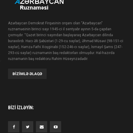
Azərbaycan Demokrat Firqəsinin orqanı olan “Azərbaycan”
ruznaməsinin birinci sayı 1945-ci il sentyabr ayının 5-də çapdan
çıxmışdır. “Qəzet birinci sayından başlayaraq Azərbaycan dilində
buraxılırdı. Hacı Əli Şəbüstəri (1-29-cu saylar), Əhməd Müsəvi (98-151-ci
saylar), Həmzə Fəthi Xoşginabi (152-246-cı saylar), İsmayıl Şəms (247-
293-cü saylar) ruznamənin baş redaktorları olmuşdur. Hal-hazırda
ruznamənin baş redaktoru Rəhim Hüseynzadədir.
BIZIMLƏ ƏLAQƏ
BIZI IZLƏYIN: