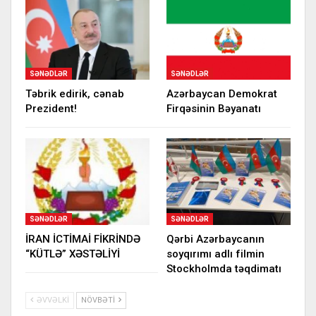
SƏNƏDLƏR
SƏNƏDLƏR
Təbrik edirik, cənab
Azərbaycan Demokrat
Prezident!
Firqəsinin Bəyanatı
SƏNƏDLƏR
SƏNƏDLƏR
İRAN İCTİMAİ FİKRİNDƏ
Qərbi Azərbaycanın
“KÜTLƏ” XƏSTƏLİYİ
soyqırımı adlı filmin
Stockholmda təqdimatı
ƏVVƏLKI
NÖVBƏTI