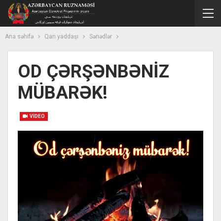
Ana səhifə
Qan yaddaşı
Sənədlər
OD ÇƏRŞƏNBƏNİZ
MÜBARƏK!
VIDEO