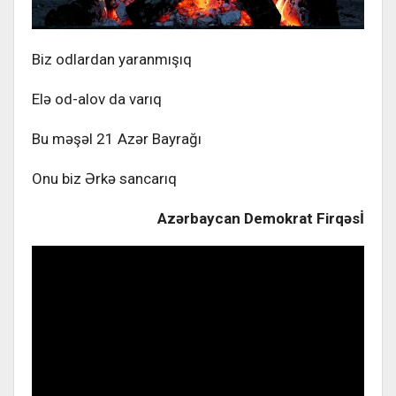
Biz odlardan yaranmışıq
Elə od-alov da varıq
Bu məşəl 21 Azər Bayrağı
Onu biz Ərkə sancarıq
Az
ə
rbaycan
Demokrat
Firq
ə
s
İ