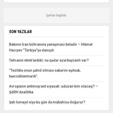
Şərhlər bağlıdır.
SON YAZILAR
Bakının İran böhranına yanaşması belədir – Hikmət
Hacıyev “Türkiyə”yə danışdı
Tehranın etnik tərkibi: nə qədər azərbaycanlı var?
“Tezliklə onun şəhid olması xəbərini eşitsək,
təəccüblənmərik”.
Avropanın antimiqrant siyasəti: uduzan kim olacaq? –
ŞƏRH Analitika
Şah İsmayıl niyə bu gün də mübahisə doğurur?