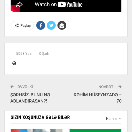
Paylaş
5063 Yazı
0 Şərh
ƏVVƏLKI
NÖVBƏTI
ŞƏRHSİZ-BUNU NƏ
RƏHİM HÜSEYNZADƏ –
ADLANDIRASAN?!
70
SIZIN XOŞUNUZA GƏLƏ BILƏR
Hamısı