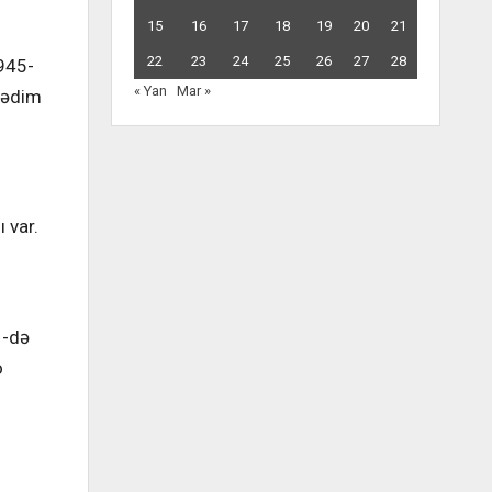
15
16
17
18
19
20
21
22
23
24
25
26
27
28
1945-
« Yan
Mar »
 qədim
 var.
1-də
o