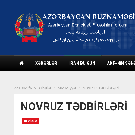
XƏBƏRLƏR
İRAN BU GÜN
ADF-NIN SƏN
Ana səhifə
Xəbərlər
Mədəniyyət
NOVRUZ TƏDBİRLƏRİ
NOVRUZ TƏDBİRLƏRİ
VIDEO