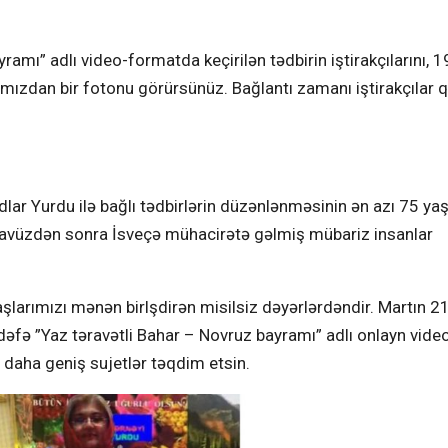
mı” adlı video-formatda keçirilən tədbirin iştirakçılarını, 
şamızdan bir fotonu görürsünüz. Bağlantı zamanı iştirakçılar
 Yurdu ilə bağlı tədbirlərin düzənlənməsinin ən azı 75 yaşı
cavüzdən sonra İsveçə mühacirətə gəlmiş mübariz insanlar
larımızı mənən birlşdirən misilsiz dəyərlərdəndir. Martın 2
 dəfə ”Yaz təravətli Bahar – Novruz bayramı” adlı onlayn vide
lı daha geniş sujetlər təqdim etsin.