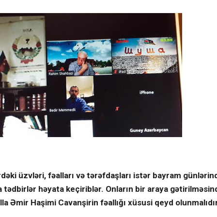
ki üzvləri, fəalları və tərəfdaşları istər bayram günlərin
 tədbirlər həyata keçiriblər. Onların bir araya gətirilməsi
la Əmir Haşimi Cavanşirin fəallığı xüsusi qeyd olunmalıdır