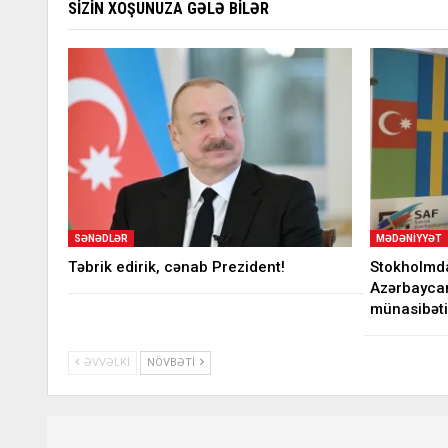
SIZIN XOŞUNUZA GƏLƏ BILƏR
SƏNƏDLƏR
MƏDƏNIYYƏT
Təbrik edirik, cənab Prezident!
Stokholmda
Azərbaycan
münasibət
ƏVVƏLKI
NÖVBƏTI