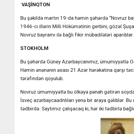
VAŞİNQTON
Bu şəkildə martın 19-da həmin şəhərdə “Novruz bayra
1946-cı illərin Milli Hökümətinin gerbini, gözəl Şu
Novruz bayramı ilə bağlı fikir mübadilələri aparıblar.
STOKHOLM
Bu şəhərdə Güney Azərbaycanımız, ümumiyyətlə Odlar
Həmin ənənənin əsası 21 Azər hərəkatına qarşı tə
tərəfindən qoyulub.
Novruz ümumiyyətlə bu ölkəyə pənah gətirən soydaş
İsveç azərbaycaədnlıları yenə bir araya gəliblər. Bu
tədbirdə. Saytımız çalışacaq ki, hər iki tədbirlə bağ