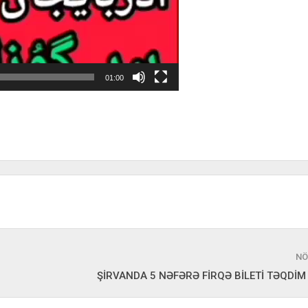
01:00
NÖ
ŞİRVANDA 5 NƏFƏRƏ FİRQƏ BİLETİ TƏQDİ