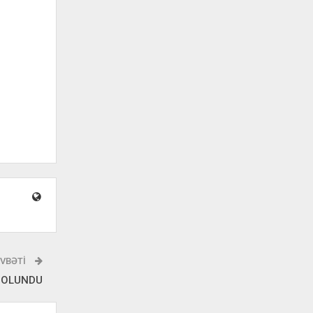
VBƏTI
M OLUNDU