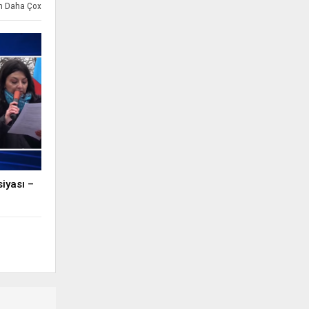
ən Daha Çox
iyası –