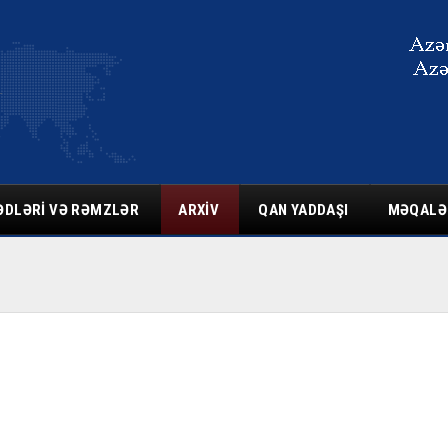
ƏDLƏRI VƏ RƏMZLƏR
ARXIV
QAN YADDAŞI
MƏQALƏ