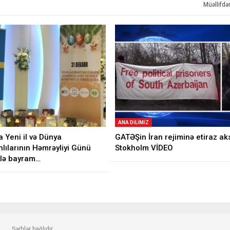
Müəllifd
ANA DILIMIZ
 Yeni il və Dünya
GATƏŞin İran rejiminə etiraz aks
lılarının Həmrəyliyi Günü
Stokholm VİDEO
ilə bayram…
Şərhlər bağlıdır.