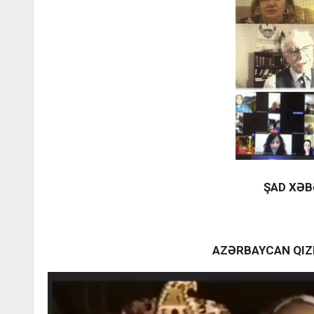
ŞAD XƏB
AZƏRBAYCAN QIZ
Video
Oynadıcı