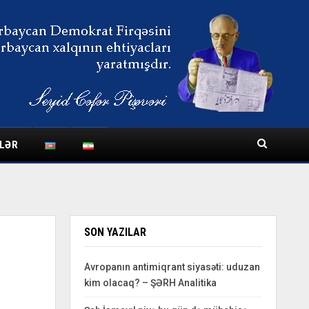
LƏR
SON YAZILAR
Avropanın antimiqrant siyasəti: uduzan
kim olacaq? – ŞƏRH Analitika