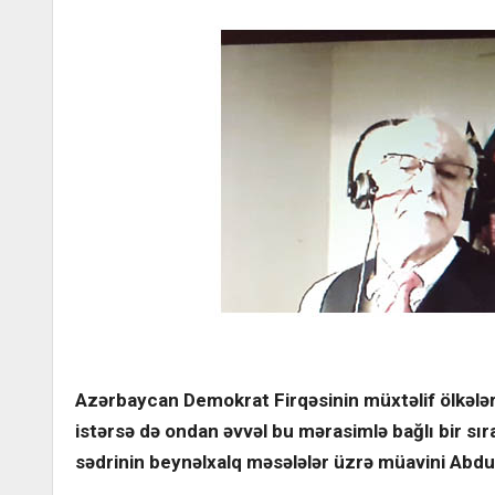
Azərbaycan Demokrat Firqəsinin müxtəlif ölkələrdə
istərsə də ondan əvvəl bu mərasimlə bağlı bir sıra
sədrinin beynəlxalq məsələlər üzrə müavini Abdul