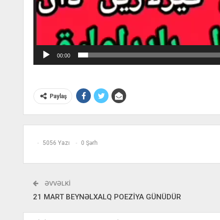
00:00
Paylaş
5056 Yazı
0 Şərh
ƏVVƏLKI
21 MART BEYNƏLXALQ POEZİYA GÜNÜDÜR