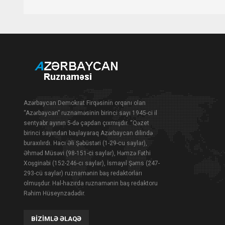
Azərbaycan Demokrat Firqəsinin orqanı olan
“Azərbaycan” ruznaməsinin birinci sayı 1945-ci il
sentyabr ayının 5-də çapdan çıxmışdır. “Qəzet
birinci sayından başlayaraq Azərbaycan dilində
buraxılırdı. Hacı Əli Şəbüstəri (1-29-cu saylar),
Əhməd Müsəvi (98-151-ci saylar), Həmzə Fəthi
Xoşginabi (152-246-cı saylar), İsmayıl Şəms (247-
293-cü saylar) ruznamənin baş redaktorları
olmuşdur. Hal-hazırda ruznamənin baş redaktoru
Rəhim Hüseynzadədir.
BIZIMLƏ ƏLAQƏ