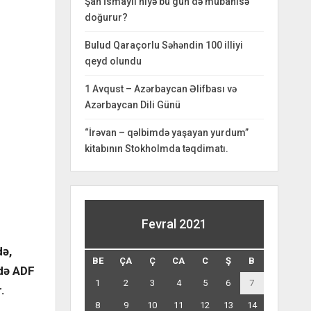
Şah İsmayıl niyə bu gün də mübahisə
doğurur?
Bulud Qaraçorlu Səhəndin 100 illiyi
qeyd olundu
1 Avqust – Azərbaycan Əlifbası və
Azərbaycan Dili Günü
“İrəvan – qəlbimdə yaşayan yurdum”
kitabının Stokholmda təqdimatı.
Fevral 2021
də,
BE
ÇA
Ç
CA
C
Ş
B
ndə ADF
1
2
3
4
5
6
7
.
8
9
10
11
12
13
14