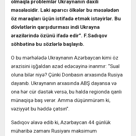
olmaqla problemlər Ukraynanın daxili
məsələsidir. Laki aparıcı ölkələr bu məsələdən
öz maraqları üçün istifadə etmək istəyirlər. Bu
dövlətlərin qarşıdurması indi Ukrayna
ərazilərində özünü ifadə edir”.
F.Sadıqov
söhbətinə bu sözlərlə başlayıb.
O bu mərhələdə Ukraynanın Azərbaycan kimi öz
ərazisini işğaldan azad edəcəyinə inanmır: “Sual
oluna bilər niyə? Çünki Donbasın arxasında Rusiya
dayanıb. Ukraynanın arxasında ABŞ dayansa və
ona hər cür dəstək versə, bu halda regionda qanlı
münaqişə baş verər. Amma düşünmürəm ki,
vəziyyət bu həddə çatsın”.
Sadıqov əlavə edib ki, Azərbaycan 44 günlük
müharibə zamanı Rusiyanı maksimum