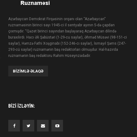
Azərbaycan Demokrat Firqəsinin orqanı olan “Azərbaycan”
ruznaməsinin birinci sayı 1945-ci il sentyabr ayının 5-də çapdan
çıxmışdır. “Qəzet birinci sayından başlayaraq Azərbaycan dilində
buraxılırdı. Hacı Əli Şəbüstəri (1-29-cu saylar), Əhməd Müsəvi (98-151-ci
saylar), Həmzə Fəthi Xoşginabi (152-246-cı saylar), İsmayıl Şəms (247-
293-cü saylar) ruznamənin baş redaktorları olmuşdur. Hal-hazırda
ruznamənin baş redaktoru Rəhim Hüseynzadədir.
BIZIMLƏ ƏLAQƏ
BIZI IZLƏYIN: