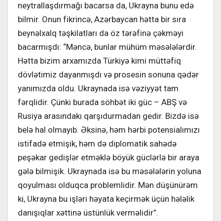
neytrallaşdırmağı bacarsa da, Ukrayna bunu edə
bilmir. Onun fikrincə, Azərbaycan hətta bir sıra
beynəlxalq təşkilatları da öz tərəfinə çəkməyi
bacarmışdı: “Məncə, bunlar mühüm məsələlərdir.
Hətta bizim arxamızda Türkiyə kimi müttəfiq
dövlətimiz dayanmışdı və prosesin sonuna qədər
yanımızda oldu. Ukraynada isə vəziyyət tam
fərqlidir. Çünki burada söhbət iki güc – ABŞ və
Rusiya arasındakı qarşıdurmadan gedir. Bizdə isə
belə hal olmayıb. Əksinə, həm hərbi potensialımızı
istifadə etmişik, həm də diplomatik sahədə
peşəkar gedişlər etməklə böyük güclərlə bir araya
gələ bilmişik. Ukraynada isə bu məsələlərin yoluna
qoyulması olduqca problemlidir. Mən düşünürəm
ki, Ukrayna bu işləri həyata keçirmək üçün hələlik
danışıqlar xəttinə üstünlük verməlidir”.