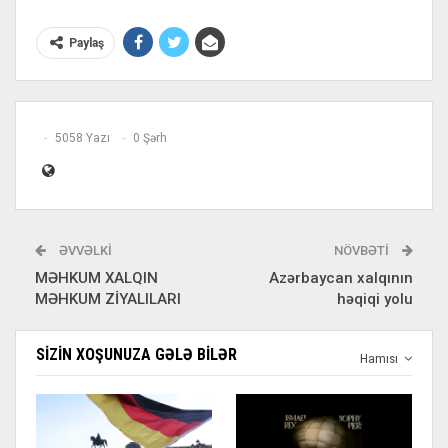
Paylaş
5058 Yazı
0 Şərh
ƏVVƏLKI
NÖVBƏTI
MƏHKUM XALQIN
Azərbaycan xalqının
MƏHKUM ZİYALILARI
həqiqi yolu
SIZIN XOŞUNUZA GƏLƏ BILƏR
Hamısı