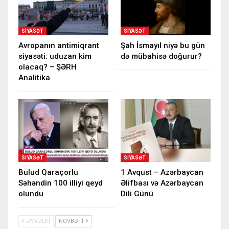
SIYASƏT
SIYASƏT
Avropanın antimiqrant
Şah İsmayıl niyə bu gün
siyasəti: uduzan kim
də mübahisə doğurur?
olacaq? – ŞƏRH
Analitika
SIYASƏT
SIYASƏT
Bulud Qaraçorlu
1 Avqust – Azərbaycan
Səhəndin 100 illiyi qeyd
Əlifbası və Azərbaycan
olundu
Dili Günü
ƏVVƏLKI
NÖVBƏTI