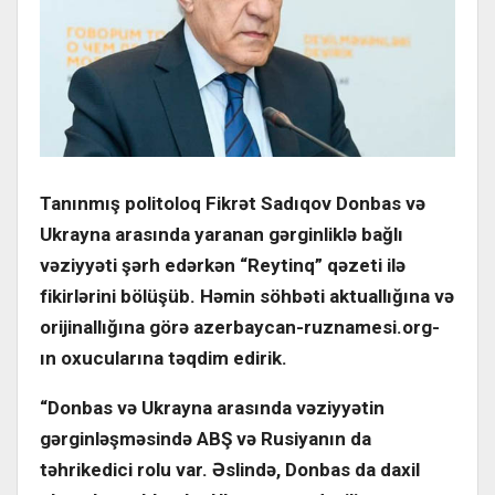
Tanınmış politoloq Fikrət Sadıqov Donbas və
Ukrayna arasında yaranan gərginliklə bağlı
vəziyyəti şərh edərkən “Reytinq” qəzeti ilə
fikirlərini bölüşüb. Həmin söhbəti aktuallığına və
orijinallığına görə azerbaycan-ruznamesi.org-
ın oxucularına təqdim edirik.
“Donbas və Ukrayna arasında vəziyyətin
gərginləşməsində ABŞ və Rusiyanın da
təhrikedici rolu var. Əslində, Donbas da daxil