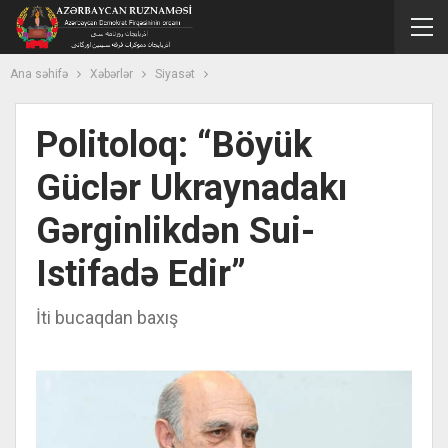
Ana səhifə
Xəbərlər
Siyasət
Politoloq: “Böyük
Güclər Ukraynadakı
Gərginlikdən Sui-
Istifadə Edir”
İti bucaqdan baxış