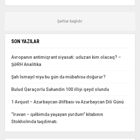
Şərhlər bağlıdır.
SON YAZILAR
Avropanın antimiqrant siyasəti: uduzan kim olacaq? –
ŞƏRH Analitika
Şah İsmayıl niyə bu gün də mübahisə doğurur?
Bulud Qaraçorlu Səhəndin 100 illiyi qeyd olundu
1 Avqust – Azərbaycan Əlifbası və Azərbaycan Dili Günü
“İrəvan – qəlbimdə yaşayan yurdum” kitabının
Stokholmda təqdimatı.