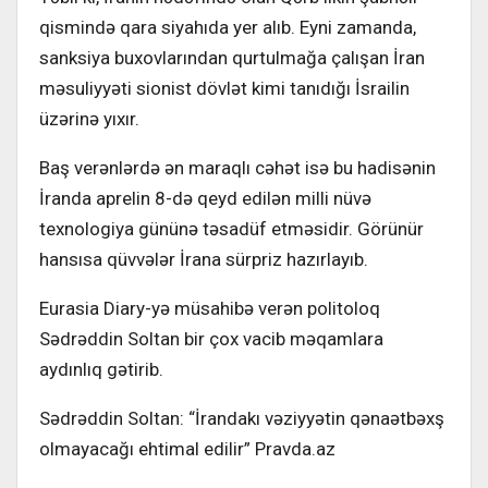
qismində qara siyahıda yer alıb. Eyni zamanda,
sanksiya buxovlarından qurtulmağa çalışan İran
məsuliyyəti sionist dövlət kimi tanıdığı İsrailin
üzərinə yıxır.
Baş verənlərdə ən maraqlı cəhət isə bu hadisənin
İranda aprelin 8-də qeyd edilən milli nüvə
texnologiya gününə təsadüf etməsidir. Görünür
hansısa qüvvələr İrana sürpriz hazırlayıb.
Eurasia Diary-yə müsahibə verən politoloq
Sədrəddin Soltan bir çox vacib məqamlara
aydınlıq gətirib.
Sədrəddin Soltan: “İrandakı vəziyyətin qənaətbəxş
olmayacağı ehtimal edilir” Pravda.az