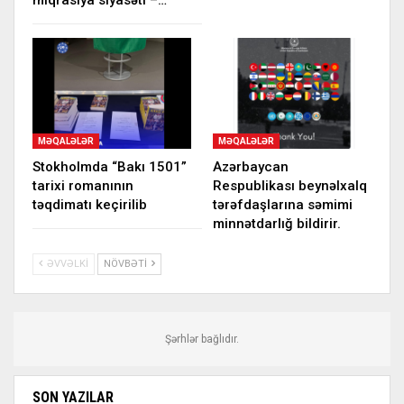
miqrasiya siyasəti –…
MƏQALƏLƏR
MƏQALƏLƏR
Stokholmda “Bakı 1501”
Azərbaycan
tarixi romanının
Respublikası beynəlxalq
təqdimatı keçirilib
tərəfdaşlarına səmimi
minnətdarlığ bildirir.
ƏVVƏLKI
NÖVBƏTI
Şərhlər bağlıdır.
SON YAZILAR