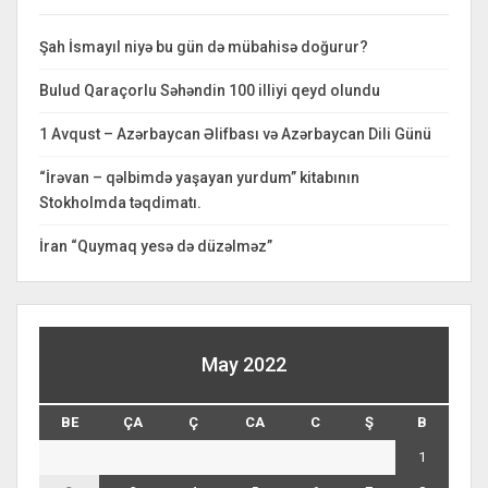
Şah İsmayıl niyə bu gün də mübahisə doğurur?
Bulud Qaraçorlu Səhəndin 100 illiyi qeyd olundu
1 Avqust – Azərbaycan Əlifbası və Azərbaycan Dili Günü
“İrəvan – qəlbimdə yaşayan yurdum” kitabının
Stokholmda təqdimatı.
İran “Quymaq yesə də düzəlməz”
May 2022
BE
ÇA
Ç
CA
C
Ş
B
1