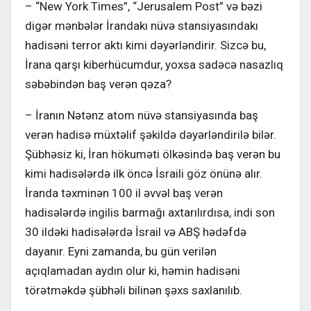
– “New York Times”, “Jerusalem Post” və bəzi
digər mənbələr İrandakı nüvə stansiyasındakı
hadisəni terror aktı kimi dəyərləndirir. Sizcə bu,
İrana qarşı kiberhücumdur, yoxsa sadəcə nasazlıq
səbəbindən baş verən qəza?
– İranın Nətənz atom nüvə stansiyasında baş
verən hadisə müxtəlif şəkildə dəyərləndirilə bilər.
Şübhəsiz ki, İran hökuməti ölkəsində baş verən bu
kimi hadisələrdə ilk öncə İsraili göz önünə alır.
İranda təxminən 100 il əvvəl baş verən
hadisələrdə ingilis barmağı axtarılırdısa, indi son
30 ildəki hadisələrdə İsrail və ABŞ hədəfdə
dayanır. Eyni zamanda, bu gün verilən
açıqlamadan aydın olur ki, həmin hadisəni
törətməkdə şübhəli bilinən şəxs saxlanılıb.