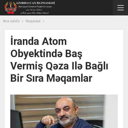
Ana səhifə
Məqalələr
İranda Atom
Obyektində Baş
Vermiş Qəza Ilə Bağlı
Bir Sıra Məqamlar