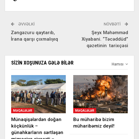
ƏVVƏLKI
NÖVBƏTI
Zəngəzuru qaytarıb,
Şeyx Məhəmməd
İrana qarşı çıxmalıyıq
Xiyabani. “Təcəddüd”
qəzetinin tarixçəsi
SIZIN XOŞUNUZA GƏLƏ BILƏR
Hamısı
MƏQALƏLƏR
MƏQALƏLƏR
Münaqişələrdən doğan
Bu müharibə bizim
köçkünlük –
müharibəmiz deyil!
günahkarların sərtləşən