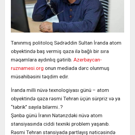
Tanınmış politoloq Sədrəddin Sultan İranda atom
obyektində baş vermiş qəza ilə bağlı bir sıra
məqamlara aydınlıq gətirib.
Azerbaycan-
ruznamesi.org
onun mediada dərc olunmuş
müsahibəsini təqdim edir.
İranda milli nüvə texnologiyası günü – atom
obyektində qəza rəsmi Tehran üçün sürpriz və ya
“təbrik” sayıla bilərmi..?
Şənbə günü İranın Nətənzdəki nüvə atom
stansiyasında ciddi texniki problem yaşanıb.
Rəsmi Tehran stansiyada partlayış nəticəsində