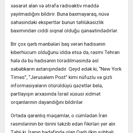
xəsarət alan və ətrafa radioaktiv maddə
yayılmadığını bildirir. Buna baxmayaraq, nüvə
sahəsindəki ekspertlər bunun təhlükəsizlik
baxımından ciddi siqnal olduğu qənaətindədirlər.
Bir çox qərb mənbələri baş verən hadisənin
kiberhücum olduğunu iddia etsə də, rəsmi Tehran
hələ də bu hadisənin törədilməsində əsl
səbəbkarın axtarışındadır. Qeyd edək ki, “New York
Times”, “Jerusalem Post” kimi nüfuzlu və gizli
informasiyaların ötürüldüyü qəzetlər belə,
partlayışın arxasında İsrail xüsusi xidmət
orqanlarının dayandığını bildirilər.
Ortada qaranlıq məqamlar, o cümlədən İran
rəsmilərinin bir-birini təkzib edən fikirləri yer alır.
Təbii ki, İranın hədəfində olan Qərb ilkin şübhəli