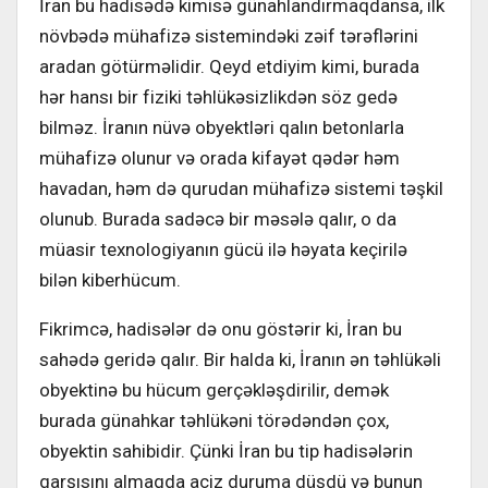
İran bu hadisədə kimisə günahlandırmaqdansa, ilk
növbədə mühafizə sistemindəki zəif tərəflərini
aradan götürməlidir. Qeyd etdiyim kimi, burada
hər hansı bir fiziki təhlükəsizlikdən söz gedə
bilməz. İranın nüvə obyektləri qalın betonlarla
mühafizə olunur və orada kifayət qədər həm
havadan, həm də qurudan mühafizə sistemi təşkil
olunub. Burada sadəcə bir məsələ qalır, o da
müasir texnologiyanın gücü ilə həyata keçirilə
bilən kiberhücum.
Fikrimcə, hadisələr də onu göstərir ki, İran bu
sahədə geridə qalır. Bir halda ki, İranın ən təhlükəli
obyektinə bu hücum gerçəkləşdirilir, demək
burada günahkar təhlükəni törədəndən çox,
obyektin sahibidir. Çünki İran bu tip hadisələrin
qarşısını almaqda aciz duruma düşdü və bunun