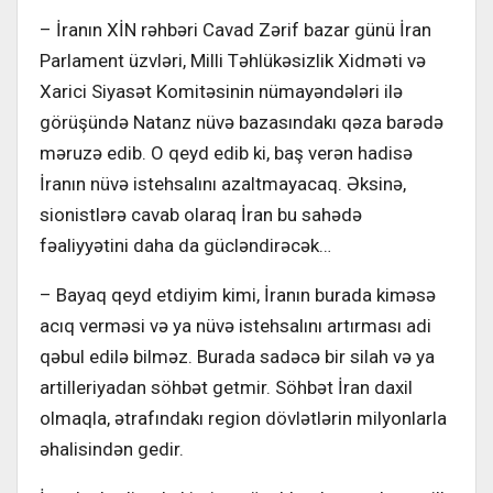
– İranın XİN rəhbəri Cavad Zərif bazar günü İran
Parlament üzvləri, Milli Təhlükəsizlik Xidməti və
Xarici Siyasət Komitəsinin nümayəndələri ilə
görüşündə Natanz nüvə bazasındakı qəza barədə
məruzə edib. O qeyd edib ki, baş verən hadisə
İranın nüvə istehsalını azaltmayacaq. Əksinə,
sionistlərə cavab olaraq İran bu sahədə
fəaliyyətini daha da gücləndirəcək…
– Bayaq qeyd etdiyim kimi, İranın burada kiməsə
acıq verməsi və ya nüvə istehsalını artırması adi
qəbul edilə bilməz. Burada sadəcə bir silah və ya
artilleriyadan söhbət getmir. Söhbət İran daxil
olmaqla, ətrafındakı region dövlətlərin milyonlarla
əhalisindən gedir.