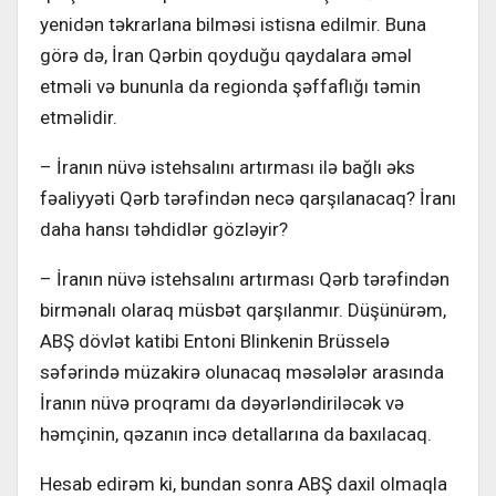
yenidən təkrarlana bilməsi istisna edilmir. Buna
görə də, İran Qərbin qoyduğu qaydalara əməl
etməli və bununla da regionda şəffaflığı təmin
etməlidir.
– İranın nüvə istehsalını artırması ilə bağlı əks
fəaliyyəti Qərb tərəfindən necə qarşılanacaq? İranı
daha hansı təhdidlər gözləyir?
– İranın nüvə istehsalını artırması Qərb tərəfindən
birmənalı olaraq müsbət qarşılanmır. Düşünürəm,
ABŞ dövlət katibi Entoni Blinkenin Brüsselə
səfərində müzakirə olunacaq məsələlər arasında
İranın nüvə proqramı da dəyərləndiriləcək və
həmçinin, qəzanın incə detallarına da baxılacaq.
Hesab edirəm ki, bundan sonra ABŞ daxil olmaqla