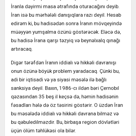
İranla dəyirmi masa ətrafında oturacağını deyib.
İran isə bu mərhələli danışıqlara razı deyil. Hesab
edirəm ki, bu hadisədən sonra İranın mövqeyində
müəyyən yumşalma özünü göstərəcək. Eləcə də,
bu hadisə İrana qarşı təzyiq və beynəlxalq qınağı
artıracaq.
Digər tərəfdən İranın iddialı və hikkəli davranışı
onun özünə böyük problem yaradacaq. Çünki bu,
adi bir iqtisadi və ya siyasi məsələ ilə bağlı
sanksiya deyil. Baxın, 1986-cı ildən bəri Çernobıl
qəzasından 35 beş il keçsə də, həmin hadisənin
fəsadları hələ də öz təsirini göstərir. O üzdən İran
bu məsələdə iddialı və hikkəli davrana bilməz və
bu qəbuledilməzdir. Bu, birbaşa region dövlətləri
üçün ölüm təhlükəsi ola bilər.