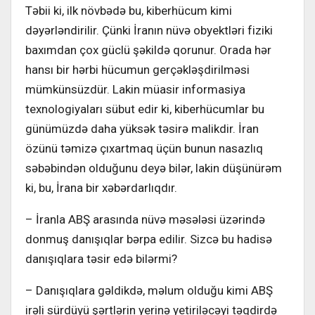
Təbii ki, ilk növbədə bu, kiberhücum kimi
dəyərləndirilir. Çünki İranın nüvə obyektləri fiziki
baxımdan çox güclü şəkildə qorunur. Orada hər
hansı bir hərbi hücumun gerçəkləşdirilməsi
mümkünsüzdür. Lakin müasir informasiya
texnologiyaları sübut edir ki, kiberhücumlar bu
günümüzdə daha yüksək təsirə malikdir. İran
özünü təmizə çıxartmaq üçün bunun nasazlıq
səbəbindən olduğunu deyə bilər, lakin düşünürəm
ki, bu, İrana bir xəbərdarlıqdır.
– İranla ABŞ arasında nüvə məsələsi üzərində
donmuş danışıqlar bərpa edilir. Sizcə bu hadisə
danışıqlara təsir edə bilərmi?
– Danışıqlara gəldikdə, məlum olduğu kimi ABŞ
irəli sürdüyü şərtlərin yerinə yetiriləcəyi təqdirdə