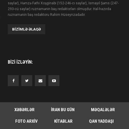
saylar), Həmzə Fəthi Xoşginabi (152-246-cı saylar), İsmayıl Şəms (247-
293-cü saylar) ruznamənin baş redaktorları olmuşdur. Hal-hazırda
ruznamənin baş redaktoru Rəhim Hüseynzadədir.
BIZIMLƏ ƏLAQƏ
BIZI IZLƏYIN:
XƏBƏRLƏR
İRAN BU GÜN
MƏQALƏLƏR
FOTO ARXIV
KITABLAR
QAN YADDAŞI