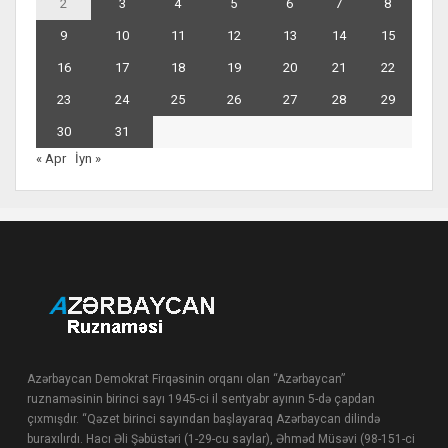
2
3
4
5
6
7
8
9
10
11
12
13
14
15
16
17
18
19
20
21
22
23
24
25
26
27
28
29
30
31
« Apr
İyn »
Azərbaycan Demokrat Firqəsinin orqanı olan “Azərbaycan”
ruznaməsinin birinci sayı 1945-ci il sentyabr ayının 5-də çapdan
çıxmışdır. “Qəzet birinci sayından başlayaraq Azərbaycan dilində
buraxılırdı. Hacı Əli Şəbüstəri (1-29-cu saylar), Əhməd Müsəvi (98-151-ci