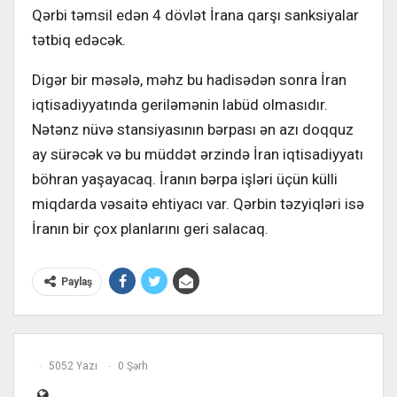
Qərbi təmsil edən 4 dövlət İrana qarşı sanksiyalar
tətbiq edəcək.
Digər bir məsələ, məhz bu hadisədən sonra İran
iqtisadiyyatında geriləmənin labüd olmasıdır.
Nətənz nüvə stansiyasının bərpası ən azı doqquz
ay sürəcək və bu müddət ərzində İran iqtisadiyyatı
böhran yaşayacaq. İranın bərpa işləri üçün külli
miqdarda vəsaitə ehtiyacı var. Qərbin təzyiqləri isə
İranın bir çox planlarını geri salacaq.
Paylaş
5052 Yazı
0 Şərh