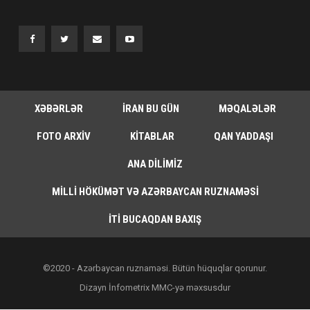
XƏBƏRLƏR
İRAN BU GÜN
MƏQALƏLƏR
FOTO ARXIV
KITABLAR
QAN YADDAŞI
ANA DILIMIZ
MILLI HÖKÜMƏT VƏ AZƏRBAYCAN RUZNAMƏSI
İTI BUCAQDAN BAXIŞ
©2020 - Azərbaycan ruznaməsi. Bütün hüquqlar qorunur.
Dizayn İnfometrix MMC-yə məxsusdur