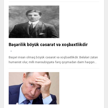
Bəşərilik böyük cəsarət və xoşbəxtlikdir
Bəşəri insan olmaq böyük cəsarət və xoşbəxtlikdir. Belələri zatən
humanist olur, milli mənsubiyyətə fərq qoymadan daim haqqın…