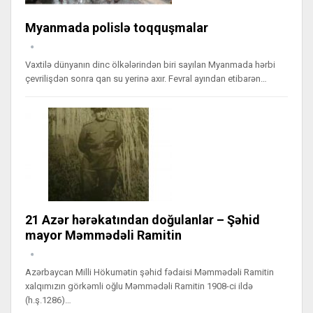
Myanmada polislə toqquşmalar
Vaxtilə dünyanın dinc ölkələrindən biri sayılan Myanmada hərbi
çevrilişdən sonra qan su yerinə axır. Fevral ayından etibarən…
21 Azər hərəkatından doğulanlar – Şəhid
mayor Məmmədəli Ramitin
Azərbaycan Milli Hökumətin şəhid fədaisi Məmmədəli Ramitin
xalqımızın görkəmli oğlu Məmmədəli Ramitin 1908-ci ildə
(h.ş.1286)…