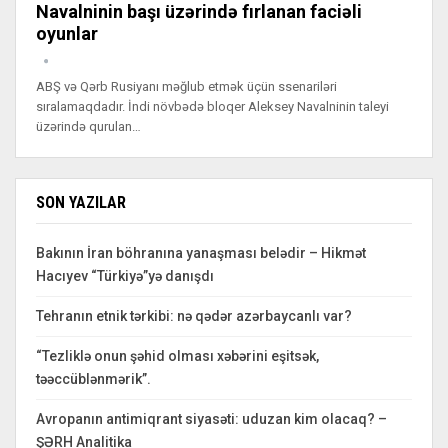
Navalninin başı üzərində fırlanan faciəli
oyunlar
ABŞ və Qərb Rusiyanı məğlub etmək üçün ssenariləri
sıralamaqdadır. İndi növbədə bloqer Aleksey Navalninin taleyi
üzərində qurulan…
SON YAZILAR
Bakının İran böhranına yanaşması belədir – Hikmət
Hacıyev “Türkiyə”yə danışdı
Tehranın etnik tərkibi: nə qədər azərbaycanlı var?
“Tezliklə onun şəhid olması xəbərini eşitsək,
təəccüblənmərik”.
Avropanın antimiqrant siyasəti: uduzan kim olacaq? –
ŞƏRH Analitika