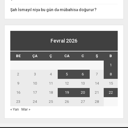
Şah İsmayıl niyə bu gün də mübahisə doğurur?
Fevral 2026
BE
ÇA
Ç
CA
C
Ş
B
1
2
3
4
5
6
7
8
9
10
11
12
13
14
15
16
17
18
19
20
21
22
23
24
25
26
27
28
« Yan
Mar »