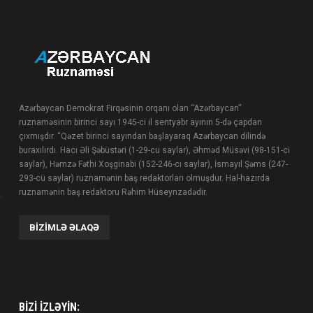
Azərbaycan Demokrat Firqəsinin orqanı olan “Azərbaycan”
ruznaməsinin birinci sayı 1945-ci il sentyabr ayının 5-də çapdan
çıxmışdır. “Qəzet birinci sayından başlayaraq Azərbaycan dilində
buraxılırdı. Hacı Əli Şəbüstəri (1-29-cu saylar), Əhməd Müsəvi (98-151-ci
saylar), Həmzə Fəthi Xoşginabi (152-246-cı saylar), İsmayıl Şəms (247-
293-cü saylar) ruznamənin baş redaktorları olmuşdur. Hal-hazırda
ruznamənin baş redaktoru Rəhim Hüseynzadədir.
BIZIMLƏ ƏLAQƏ
BIZI IZLƏYIN: