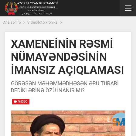
Ana səhifə
Video-foto xronika
XAMENEİNİN RƏSMİ
NÜMAYƏNDƏSİNİN
İMANSIZ AÇIQLAMASI
GÖRƏSƏN MƏHƏMMƏDHƏSƏN ƏBU TURABİ
DEDİKLƏRİNƏ ÖZÜ İNANIR MI?
VIDEO