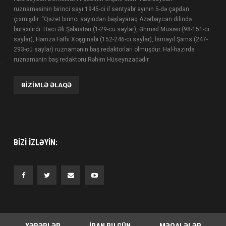
ruznaməsinin birinci sayı 1945-ci il sentyabr ayının 5-də çapdan
çıxmışdır. “Qəzet birinci sayından başlayaraq Azərbaycan dilində
buraxılırdı. Hacı Əli Şəbüstəri (1-29-cu saylar), Əhməd Müsəvi (98-151-ci
saylar), Həmzə Fəthi Xoşginabi (152-246-cı saylar), İsmayıl Şəms (247-
293-cü saylar) ruznamənin baş redaktorları olmuşdur. Hal-hazırda
ruznamənin baş redaktoru Rəhim Hüseynzadədir.
BIZIMLƏ ƏLAQƏ
BIZI IZLƏYIN: