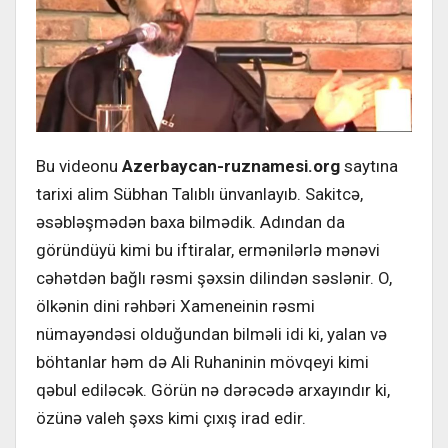
Bu videonu
Azerbaycan-ruznamesi.org
saytına
tarixi alim Sübhan Talıblı ünvanlayıb. Sakitcə,
əsəbləşmədən baxa bilmədik. Adından da
göründüyü kimi bu iftiralar, ermənilərlə mənəvi
cəhətdən bağlı rəsmi şəxsin dilindən səslənir. O,
ölkənin dini rəhbəri Xameneinin rəsmi
nümayəndəsi olduğundan bilməli idi ki, yalan və
böhtanlar həm də Ali Ruhaninin mövqeyi kimi
qəbul ediləcək. Görün nə dərəcədə arxayındır ki,
özünə valeh şəxs kimi çıxış irad edir.