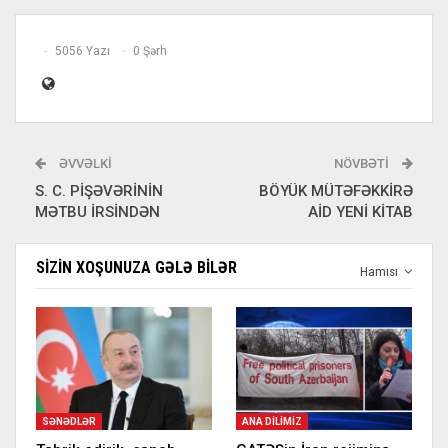
5056 Yazı
0 Şərh
ƏVVƏLKI
NÖVBƏTI
S. C. PİŞƏVƏRİNİN
BÖYÜK MÜTƏFƏKKİRƏ
MƏTBU İRSİNDƏN
AİD YENİ KİTAB
SIZIN XOŞUNUZA GƏLƏ BILƏR
Hamısı
SƏNƏDLƏR
ANA DILIMIZ