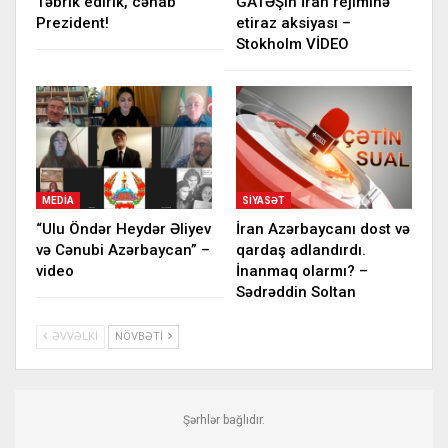
Təbrik edirik, cənab
GATƏŞin İran rejiminə
Prezident!
etiraz aksiyası –
Stokholm VİDEO
MEDIA
SIYASƏT
“Ulu Öndər Heydər Əliyev
İran Azərbaycanı dost və
və Cənubi Azərbaycan” –
qardaş adlandırdı.
video
İnanmaq olarmı? –
Sədrəddin Soltan
ƏVVƏLKI
NÖVBƏTI
Şərhlər bağlıdır.