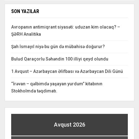
SON YAZILAR
Avropanın antimiqrant siyasəti: uduzan kim olacaq? –
ŞƏRH Analitika
Şah İsmayıl niyə bu gün də mübahisə doğurur?
Bulud Qaraçorlu Səhəndin 100 illiyi qeyd olundu
1 Avqust – Azərbaycan Əlifbası və Azərbaycan Dili Günü
“İrəvan – qəlbimdə yaşayan yurdum” kitabının
Stokholmda təqdimatı.
Avqust 2026