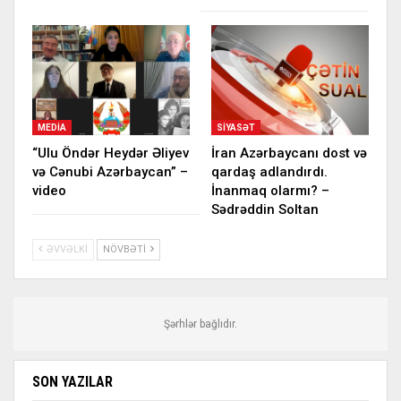
MEDIA
SIYASƏT
“Ulu Öndər Heydər Əliyev
İran Azərbaycanı dost və
və Cənubi Azərbaycan” –
qardaş adlandırdı.
video
İnanmaq olarmı? –
Sədrəddin Soltan
ƏVVƏLKI
NÖVBƏTI
Şərhlər bağlıdır.
SON YAZILAR