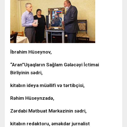
İbrahim Hüseynov,
“Aran”Uşaqların Sağlam Gələcəyi İctimai
Birliyinin sədri,
kitabın ideya müəllifi və tərtibçisi,
Rəhim Hüseynzadə,
Zərdabi Mətbuat Mərkəzinin sədri,
kitabın redaktoru, əməkdar jurnalist