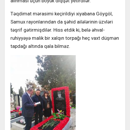
alınması üçün böyük diqqət yetirdilər.
Təqdimat mərasimi keçirildiyi xiyabana Göygöl,
Samux rayonlarından da şəhid ailələrinin üzvləri
təşrif gətirmişdilər. Hiss etdik ki, belə əhval-
ruhiyyəyə malik bir xalqın torpağı heç vaxt düşmən
tapdağı altında qala bilməz.