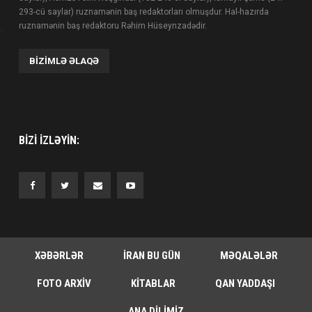
293-cü saylar) ruznamənin baş redaktorları olmuşdur. Hal-hazırda
ruznamənin baş redaktoru Rəhim Hüseynzadədir.
BIZIMLƏ ƏLAQƏ
BIZI IZLƏYIN:
XƏBƏRLƏR
İRAN BU GÜN
MƏQALƏLƏR
FOTO ARXIV
KITABLAR
QAN YADDAŞI
ANA DILIMIZ