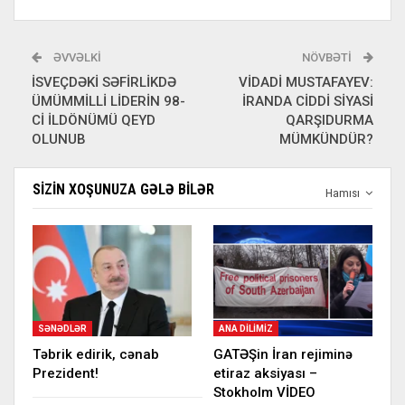
ƏVVƏLKI
NÖVBƏTI
İSVEÇDƏKİ SƏFİRLİKDƏ
VİDADİ MUSTAFAYEV:
ÜMÜMMİLLİ LİDERİN 98-
İRANDA CİDDİ SİYASİ
Cİ İLDÖNÜMÜ QEYD
QARŞIDURMA
OLUNUB
MÜMKÜNDÜR?
SIZIN XOŞUNUZA GƏLƏ BILƏR
Hamısı
SƏNƏDLƏR
ANA DILIMIZ
Təbrik edirik, cənab
GATƏŞin İran rejiminə
Prezident!
etiraz aksiyası –
Stokholm VİDEO