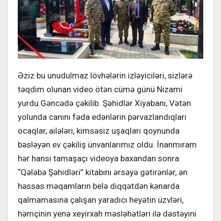
Əziz bu unudulmaz lövhələrin izləyiciləri, sizlərə
təqdim olunan video ötən cümə günü Nizami
yurdu Gəncədə çəkilib. Şəhidlər Xiyabanı, Vətən
yolunda canını fəda edənlərin pərvazlandıqları
ocaqlar, ailələri, kimsəsiz uşaqları qoynunda
bəsləyən ev çəkiliş ünvanlarımız oldu. İnanmıram
hər hansı tamaşaçı videoya baxandan sonra
“Qələbə Şəhidləri” kitabını ərsəyə gətirənlər, ən
həssas məqamların belə diqqətdən kənarda
qalmamasına çalışan yaradıcı heyətin üzvləri,
həmçinin yenə xeyirxah məsləhətləri ilə dəstəyini