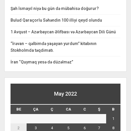
Şah İsmayıl niyə bu gün də mübahisə doğurur?
Bulud Qaraçorlu Səhəndin 100 illiyi qeyd olundu
1 Avqust – Azərbaycan Əlifbası və Azərbaycan Dili Günü
“İrəvan – qəlbimdə yaşayan yurdum” kitabının
Stokholmda təqdimatı.
İran “Quymaq yesə də düzəlməz”
May 2022
BE
ÇA
Ç
CA
C
Ş
B
1
2
3
4
5
6
7
8