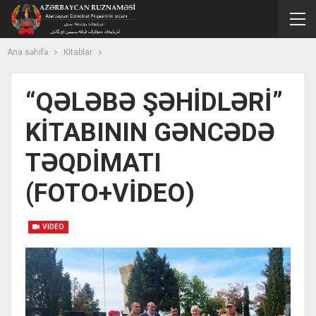
Ana səhifə
Kitablar
“QƏLƏBƏ ŞƏHİDLƏRİ”
KİTABININ GƏNCƏDƏ
TƏQDİMATI
(FOTO+VİDEO)
VIDEO