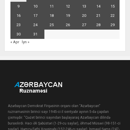
9
10
11
12
13
14
15
16
17
18
19
20
21
22
23
24
25
26
27
28
29
30
31
« Apr
İyn »
Azərbaycan Demokrat Firqəsinin orqanı olan “Azərbaycan”
ruznaməsinin birinci sayı 1945-ci il sentyabr ayının 5-də çapdan
çıxmışdır. “Qəzet birinci sayından başlayaraq Azərbaycan dilində
buraxılırdı. Hacı Əli Şəbüstəri (1-29-cu saylar), Əhməd Müsəvi (98-151-ci
saylar), Həmzə Fəthi Xoşginabi (152-246-cı saylar), İsmayıl Şəms (247-