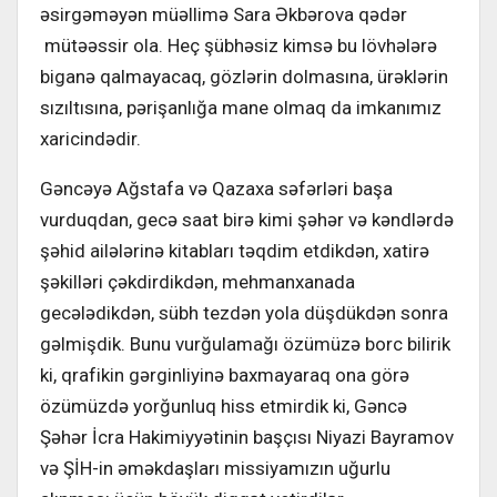
əsirgəməyən müəllimə Sara Əkbərova qədər
mütəəssir ola. Heç şübhəsiz kimsə bu lövhələrə
biganə qalmayacaq, gözlərin dolmasına, ürəklərin
sızıltısına, pərişanlığa mane olmaq da imkanımız
xaricindədir.
Gəncəyə Ağstafa və Qazaxa səfərləri başa
vurduqdan, gecə saat birə kimi şəhər və kəndlərdə
şəhid ailələrinə kitabları təqdim etdikdən, xatirə
şəkilləri çəkdirdikdən, mehmanxanada
gecələdikdən, sübh tezdən yola düşdükdən sonra
gəlmişdik. Bunu vurğulamağı özümüzə borc bilirik
ki, qrafikin gərginliyinə baxmayaraq ona görə
özümüzdə yorğunluq hiss etmirdik ki, Gəncə
Şəhər İcra Hakimiyyətinin başçısı Niyazi Bayramov
və ŞİH-in əməkdaşları missiyamızın uğurlu