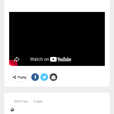
Paylaş
5052 Yazı
0 Şərh