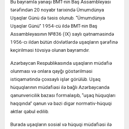
Bu bayramla yanaşı BMT-nin Baş Assambleyası
tərəfindən 20 noyabr tarixində Ümumdünya
Uşaqlar Günü də təsis olunub. “Ümumdünya
Uşaqlar Günü” 1954-cü ildə BMT-nin Baş
Assambleyasının №836 (IX) saylı qətnaməsində
1956-cı ildən bütün dövlətlərdə uşaqların şərəfinə
keçirilməsi tövsiyə olunan bayramdır.
Azərbaycan Respublikasında uşaqların müdafiə
olunması və onlara qayğı göstərilməsi
istiqamətində çoxsaylı işlər görülüb. Uşaq
hüquqlarının müdafiəsi ilə bağlı Azərbaycanda
qanunvericilik bazası formalaşıb, “uşaq hüquqları
haqqında” qanun və bəzi digər normativ-hüquqi
aktlar qəbul edilib.
Burada uşaqların sosial və hüquqi müdafiəsi ilə