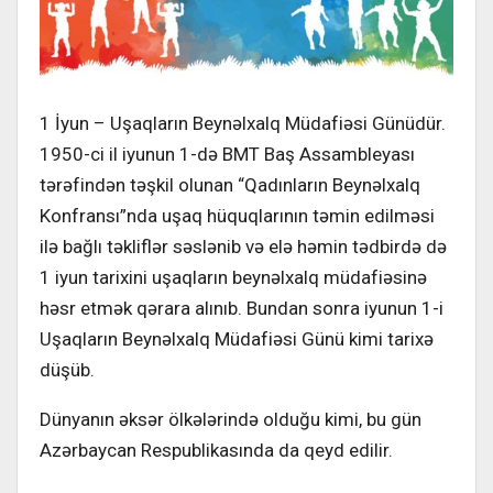
1 İyun – Uşaqların Beynəlxalq Müdafiəsi Günüdür.
1950-ci il iyunun 1-də BMT Baş Assambleyası
tərəfindən təşkil olunan “Qadınların Beynəlxalq
Konfransı”nda uşaq hüquqlarının təmin edilməsi
ilə bağlı təkliflər səslənib və elə həmin tədbirdə də
1 iyun tarixini uşaqların beynəlxalq müdafiəsinə
həsr etmək qərara alınıb. Bundan sonra iyunun 1-i
Uşaqların Beynəlxalq Müdafiəsi Günü kimi tarixə
düşüb.
Dünyanın əksər ölkələrində olduğu kimi, bu gün
Azərbaycan Respublikasında da qeyd edilir.