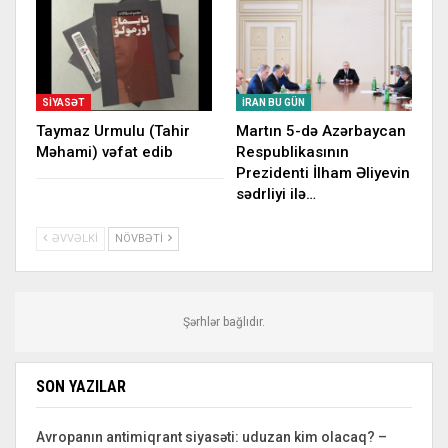
SIYASƏT
İRAN BU GÜN
Taymaz Urmulu (Tahir
Martın 5-də Azərbaycan
Məhami) vəfat edib
Respublikasının
Prezidenti İlham Əliyevin
sədrliyi ilə…
ƏVVƏLKI
NÖVBƏTI
Şərhlər bağlıdır.
SON YAZILAR
Avropanın antimiqrant siyasəti: uduzan kim olacaq? –