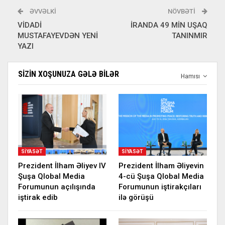
ƏVVƏLKI
NÖVBƏTI
VİDADİ
İRANDA 49 MİN UŞAQ
MUSTAFAYEVDƏN YENİ
TANINMIR
YAZI
SIZIN XOŞUNUZA GƏLƏ BILƏR
Hamısı
SIYASƏT
SIYASƏT
Prezident İlham Əliyev IV
Prezident İlham Əliyevin
Şuşa Qlobal Media
4-cü Şuşa Qlobal Media
Forumunun açılışında
Forumunun iştirakçıları
iştirak edib
ilə görüşü