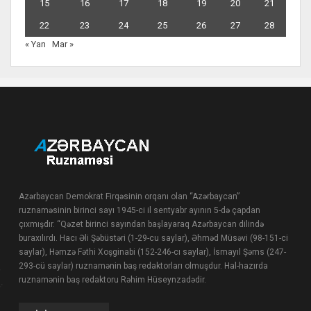
15
16
17
18
19
20
21
22
23
24
25
26
27
28
« Yan
Mar »
Azərbaycan Demokrat Firqəsinin orqanı olan “Azərbaycan”
ruznaməsinin birinci sayı 1945-ci il sentyabr ayının 5-də çapdan
çıxmışdır. “Qəzet birinci sayından başlayaraq Azərbaycan dilində
buraxılırdı. Hacı Əli Şəbüstəri (1-29-cu saylar), Əhməd Müsəvi (98-151-ci
saylar), Həmzə Fəthi Xoşginabi (152-246-cı saylar), İsmayıl Şəms (247-
293-cü saylar) ruznamənin baş redaktorları olmuşdur. Hal-hazırda
ruznamənin baş redaktoru Rəhim Hüseynzadədir.