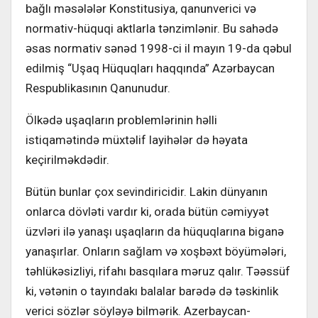
bağlı məsələlər Konstitusiya, qanunverici və
normativ-hüquqi aktlarla tənzimlənir. Bu sahədə
əsas normativ sənəd 1998-ci il mayın 19-da qəbul
edilmiş “Uşaq Hüquqları haqqında” Azərbaycan
Respublikasının Qanunudur.
Ölkədə uşaqların problemlərinin həlli
istiqamətində müxtəlif layihələr də həyata
keçirilməkdədir.
Bütün bunlar çox sevindiricidir. Lakin dünyanın
onlarca dövləti vardır ki, orada bütün cəmiyyət
üzvləri ilə yanaşı uşaqların da hüquqlarına biganə
yanaşırlar. Onların sağlam və xoşbəxt böyümələri,
təhlükəsizliyi, rifahı basqılara məruz qalır. Təəssüf
ki, vətənin o tayındakı balalar barədə də təskinlik
verici sözlər söyləyə bilmərik. Azerbaycan-