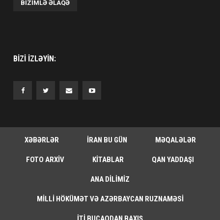
BIZIMLƏ ƏLAQƏ
BIZI IZLƏYIN:
XƏBƏRLƏR
İRAN BU GÜN
MƏQALƏLƏR
FOTO ARXIV
KITABLAR
QAN YADDAŞI
ANA DILIMIZ
MILLI HÖKÜMƏT VƏ AZƏRBAYCAN RUZNAMƏSI
İTI BUCAQDAN BAXIŞ