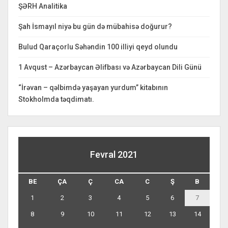
ŞƏRH Analitika
Şah İsmayıl niyə bu gün də mübahisə doğurur?
Bulud Qaraçorlu Səhəndin 100 illiyi qeyd olundu
1 Avqust – Azərbaycan Əlifbası və Azərbaycan Dili Günü
“İrəvan – qəlbimdə yaşayan yurdum” kitabının
Stokholmda təqdimatı.
Fevral 2021
BE
ÇA
Ç
CA
C
Ş
B
1
2
3
4
5
6
7
8
9
10
11
12
13
14