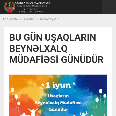
Ana səhifə
Xəbərlər
Mədəniyyət
BU GÜN UŞAQLARIN
BEYNƏLXALQ
MÜDAFİƏSİ GÜNÜDÜR