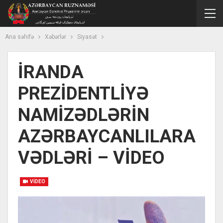
Ana səhifə
Xəbərlər
Siyasət
İRANDA
PREZİDENTLİYƏ
NAMİZƏDLƏRİN
AZƏRBAYCANLILARA
VƏDLƏRİ – VİDEO
VIDEO