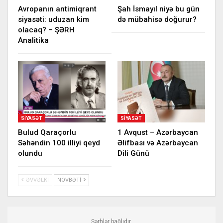
Avropanın antimiqrant
Şah İsmayıl niyə bu gün
siyasəti: uduzan kim
də mübahisə doğurur?
olacaq? – ŞƏRH
Analitika
SIYASƏT
SIYASƏT
Bulud Qaraçorlu
1 Avqust – Azərbaycan
Səhəndin 100 illiyi qeyd
Əlifbası və Azərbaycan
olundu
Dili Günü
ƏVVƏLKI
NÖVBƏTI
Şərhlər bağlıdır.