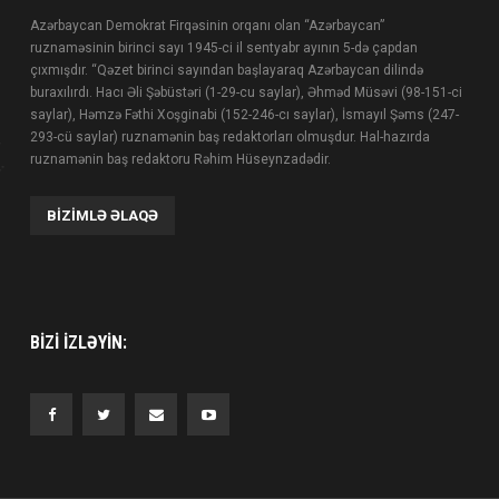
Azərbaycan Demokrat Firqəsinin orqanı olan “Azərbaycan”
ruznaməsinin birinci sayı 1945-ci il sentyabr ayının 5-də çapdan
çıxmışdır. “Qəzet birinci sayından başlayaraq Azərbaycan dilində
buraxılırdı. Hacı Əli Şəbüstəri (1-29-cu saylar), Əhməd Müsəvi (98-151-ci
saylar), Həmzə Fəthi Xoşginabi (152-246-cı saylar), İsmayıl Şəms (247-
293-cü saylar) ruznamənin baş redaktorları olmuşdur. Hal-hazırda
ruznamənin baş redaktoru Rəhim Hüseynzadədir.
BIZIMLƏ ƏLAQƏ
BIZI IZLƏYIN: