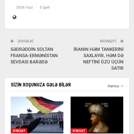
5056 Yazı
0 Şərh
ƏVVƏLKI
NÖVBƏTI
SƏDRƏDDİN SOLTAN
İRANIN HƏM TANKERİNİ
FRANSA-ERMƏNİSTAN
SAXLAYIR, HƏM DƏ
SEVDASI BARƏDƏ
NEFTİNİ ÖZÜ ÜÇÜN
SATIR
SIZIN XOŞUNUZA GƏLƏ BILƏR
Hamısı
SIYASƏT
SIYASƏT