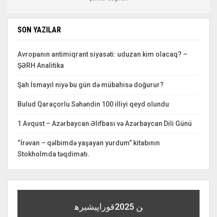
SON YAZILAR
Avropanın antimiqrant siyasəti: uduzan kim olacaq? –
ŞƏRH Analitika
Şah İsmayıl niyə bu gün də mübahisə doğurur?
Bulud Qaraçorlu Səhəndin 100 illiyi qeyd olundu
1 Avqust – Azərbaycan Əlifbası və Azərbaycan Dili Günü
“İrəvan – qəlbimdə yaşayan yurdum” kitabının
Stokholmda təqdimatı.
قوراپيشيره‎ن 2025