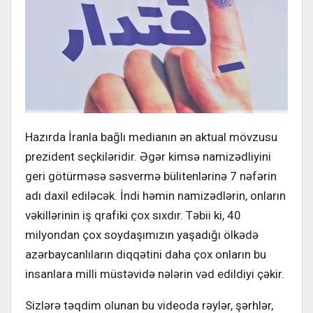
Hazırda İranla bağlı medianın ən aktual mövzusu
prezident seçkiləridir. Əgər kimsə namizədliyini
geri götürməsə səsvermə bülitenlərinə 7 nəfərin
adı daxil ediləcək. İndi həmin namizədlərin, onların
vəkillərinin iş qrafiki çox sıxdır. Təbii ki, 40
milyondan çox soydaşımızın yaşadığı ölkədə
azərbaycanlıların diqqətini daha çox onların bu
insanlara milli müstəvidə nələrin vəd edildiyi çəkir.
Sizlərə təqdim olunan bu videoda rəylər, şərhlər,