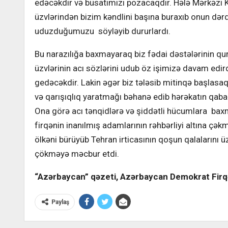
edəcəkdir və büsatımızı pozacaqdır. Hələ Mərkəzi K
üzvlərindən bizim kəndlini başına buraxıb onun də
uduzduğumuzu söyləyib dururlardı.
Bu narazılığa baxmayaraq biz fədai dəstələrinin qu
üzvlərinin acı sözlərini udub öz işimizə davam edirdi
gedəcəkdir. Lakin əgər biz tələsib mitinqə başlasaq
və qarışıqlıq yaratmağı bəhanə edib hərəkatın qabağ
Ona görə acı tənqidlərə və şiddətli hücumlara baxm
firqənin inanılmış adamlarının rəhbərliyi altına çək
ölkəni bürüyüb Tehran irticasının qoşun qalalarını 
çökməyə məcbur etdi.
“Azərbaycan” qəzeti, Azərbaycan Demokrat Firqəs
Paylaş