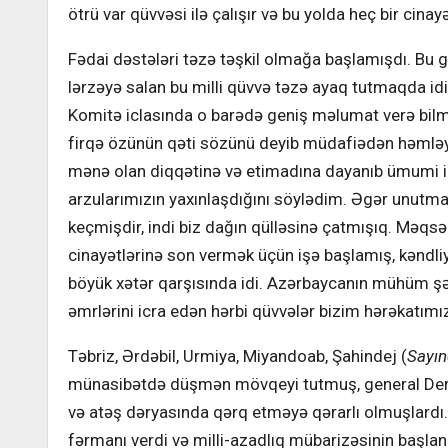
ötrü var qüvvəsi ilə çalışır və bu yolda heç bir cin
Fədai dəstələri təzə təşkil olmağa başlamışdı. Bu g
lərzəyə salan bu milli qüvvə təzə ayaq tutmaqda idi.
Komitə iclasında o barədə geniş məlumat verə bilməd
firqə özünün qəti sözünü deyib müdafiədən həmləyə 
mənə olan diqqətinə və etimadına dayanıb ümumi ic
arzularımızın yaxınlaşdığını söylədim. Əgər unutm
keçmişdir, indi biz dağın qülləsinə çatmışıq. Məq
cinayətlərinə son vermək üçün işə başlamış, kəndliy
böyük xətər qarşısında idi. Azərbaycanın mühüm şəhə
əmrlərini icra edən hərbi qüvvələr bizim hərəkatım
Təbriz, Ərdəbil, Urmiya, Miyandoab, Şahindej (
Sayın
münasibətdə düşmən mövqeyi tutmuş, general Derəx
və atəş dəryasında qərq etməyə qərarlı olmuşlardı
fərmanı verdi və milli-azadlıq mübarizəsinin başlanm