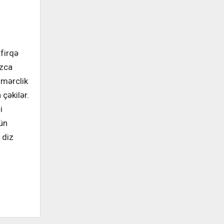
firqə
ızca
-mərclik
çəkilər.
i
tün
 diz