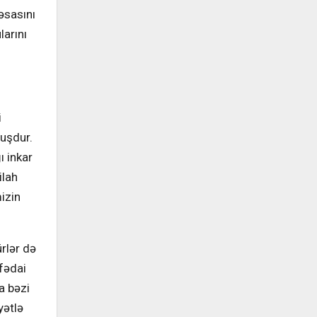
 əsasını
larını
i
muşdur.
ı inkar
ilah
izin
rlər də
fədai
a bəzi
yətlə