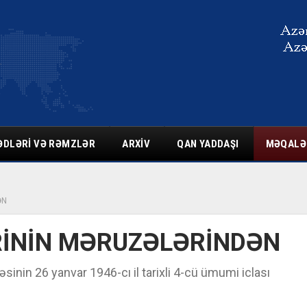
ƏDLƏRI VƏ RƏMZLƏR
ARXIV
QAN YADDAŞI
MƏQALƏ
ƏN
RİNİN MƏRUZƏLƏRİNDƏN
nin 26 yanvar 1946-cı il tarixli 4-cü ümumi iclası