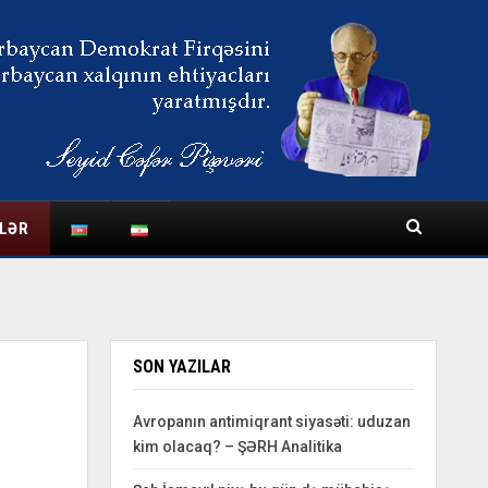
LƏR
SON YAZILAR
Avropanın antimiqrant siyasəti: uduzan
kim olacaq? – ŞƏRH Analitika