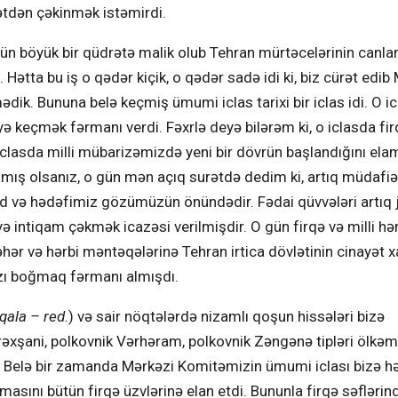
ayətdən çəkinmək istəmirdi.
ün böyük bir qüdrətə malik olub Tehran mürtəcelərinin canları
 Hətta bu iş o qədər kiçik, o qədər sadə idi ki, biz cürət edib
ik. Bununa belə keçmiş ümumi iclas tarixi bir iclas idi. O i
keçmək fərmanı verdi. Fəxrlə deyə bilərəm ki, o iclasda fir
lasda milli mübarizəmizdə yeni bir dövrün başlandığını ela
amış olsanız, o gün mən açıq surətdə dedim ki, artıq müdafi
səd və hədəfimiz gözümüzün önündədir. Fədai qüvvələri artıq
ə intiqam çəkmək icazəsi verilmişdir. O gün firqə və milli hə
r və hərbi məntəqələrinə Tehran irtica dövlətinin cinayət xa
ızı boğmaq fərmanı almışdı.
qala – red.
) və sair nöqtələrdə nizamlı qoşun hissələri bizə
şani, polkovnik Vərhəram, polkovnik Zəngənə tipləri ölkəm
. Belə bir zamanda Mərkəzi Komitəmizin ümumi iclası bizə 
asını bütün firqə üzvlərinə elan etdi. Bununla firqə səflərin