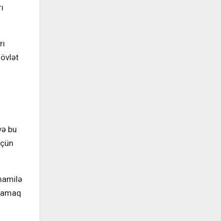
ı
rı
dövlət
və bu
üçün
mamilə
xlamaq