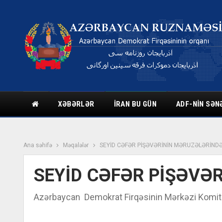
XƏBƏRLƏR
İRAN BU GÜN
ADF-NIN SƏN
Ana səhifə
Məqalələr
SEYİD CƏFƏR PİŞƏVƏRİNİN MƏRUZƏLƏRİND
SEYİD CƏFƏR PİŞƏVƏ
Azərbaycan Demokrat Firqəsinin Mərkəzi Komitəsi