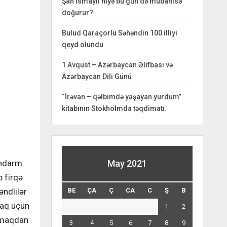
Şah İsmayıl niyə bu gün də mübahisə
doğurur?
Bulud Qaraçorlu Səhəndin 100 illiyi
qeyd olundu
1 Avqust – Azərbaycan Əlifbası və
Azərbaycan Dili Günü
“İrəvan – qəlbimdə yaşayan yurdum”
kitabının Stokholmda təqdimatı.
andarm
May 2021
b firqə
əndlilər
BE
ÇA
Ç
CA
C
Ş
B
maq üçün
1
2
armaqdan
3
4
5
6
7
8
9