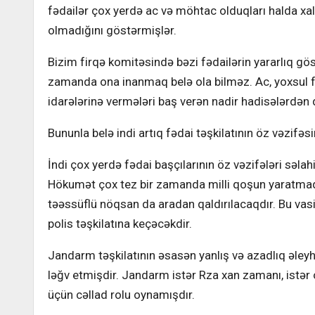
fədailər çox yerdə ac və möhtac olduqları halda xa
olmadığını göstərmişlər.
Bizim firqə komitəsində bəzi fədailərin yararlıq gös
zamanda ona inanmaq belə ola bilməz. Ac, yoxsul fə
idarələrinə vermələri baş verən nadir hadisələrdən d
Bununla belə indi artıq fədai təşkilatının öz vəzifəsi
İndi çox yerdə fədai başçılarının öz vəzifələri səl
Hökumət çox tez bir zamanda milli qoşun yaratmaq i
təəssüflü nöqsan da aradan qaldırılacaqdır. Bu vasit
polis təşkilatına keçəcəkdir.
Jandarm təşkilatının əsasən yanlış və azadlıq əley
ləğv etmişdir. Jandarm istər Rza xan zamanı, istər
üçün cəllad rolu oynamışdır.