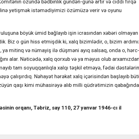
omitənin özündə bədbinlik gündən-günə artır və ciddi firqə
rdinə yetişmək istəmədiyimizi özümüzə verir və oyunu
ruluşuna böyük ümid bağlayıb işin icrasından xəbəri olmayan 
k. Biz o gün hiss etmişdik ki, xalq bizimlədir, o, bizim ardım
, ya mitinq və nümayiş ilə düşməni ayıq salsaq, onda o, hərc
ını alar. Nəticədə, xalq qorxub və ya məyus olub arxamızdan 
ayıb tam soyuqqanlıqla xalqı təşkil etməyə, fədai dəstələrin
məyə çalışırdıq. Nəhayət hərəkat xalq içərisindən başlayıb bü
üzüyün qaşı kimi mühasirəyə alıb milli qüdrətimizin qabağında
inin orqanı, Təbriz, say 110, 27 yanvar 1946-cı il