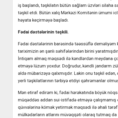
iş başlandı, təşkilatın bütün sağlam üzvləri silaha sa
təşkil etdi. Bütün xalq Mərkəzi Komitənin ümumi iclas
həyata keçirməyə başladı.
Fədai dəstələrinin təşkili.
Fədai dəstələrinin barəsində təəssüflə deməliyəm ki,
tariximizin ən şanlı səhifələrindən birini yaratmışdı
İntiqam almaq məqsədi ilə kəndlərdən meydana çıxan
etməyə lüzum yoxdur. Doğrudur, kəndli jandarm zü
əldə mübarizəyə qalxmışdır. Lakin onu təşkil edən
yerli təşkilatlarının tərbiyə etdiyi qəhrəmanlar olmu
Mən etiraf edirəm ki, fədai hərəkatında böyük nöqsa
müqəddəs addan sui-istifadə etməyə çalışmamış o
qüvvələrinə kömək yetirmək məqsədi ilə əhali tərə
mülkədarların atlarını müvəqqəti olaraq tutmaq d