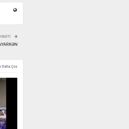
VBƏTI
LAYARKƏN
ən Daha Çox