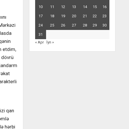
10
11
12
13
14
15
16
17
18
19
20
21
22
23
ını
 Mərkəzi
24
25
26
27
28
29
30
clasda
31
qənin
« Apr
İyn »
m etdim,
ə dövrü
 jandarm
rəkat
rakterli
izi qan
həmlə
də hərbi