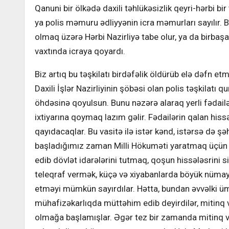
Qanuni bir ölkədə daxili təhlükəsizlik qeyri-hərbi bir
ya polis məmuru ədliyyənin icra məmurları sayılır. 
olmaq üzərə Hərbi Nazirliyə tabe olur, ya da birbaşa 
vaxtında icraya qoyardı.
Biz artıq bu təşkilatı birdəfəlik öldürüb elə dəfn et
Daxili İşlər Nazirliyinin şöbəsi olan polis təşkilatı
öhdəsinə qoyulsun. Bunu nəzərə alaraq yerli fədailər
ixtiyarına qoymaq lazım gəlir. Fədailərin qalan hiss
qayıdacaqlar. Bu vasitə ilə istər kənd, istərsə də şə
başladığımız zaman Milli Hökuməti yaratmaq üçün cü
edib dövlət idarələrini tutmaq, qoşun hissələsrini si
teleqraf vermək, küçə və xiyabanlarda böyük nümayi
etməyi mümkün sayırdılar. Hətta, bundan əvvəlki ü
mühafizəkarlıqda müttəhim edib deyirdilər, mitinq
olmağa başlamışlar. Əgər tez bir zamanda mitinq v