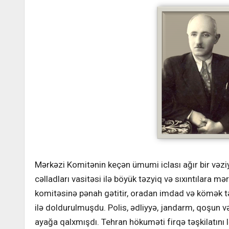
Mərkəzi Komitənin keçən ümumi iclası ağır bir vəzi
cəlladları vasitəsi ilə böyük təzyiq və sıxıntılara
komitəsinə pənah gətitir, oradan imdad və kömək təl
ilə doldurulmuşdu. Polis, ədliyyə, jandarm, qoşun v
ayağa qalxmışdı. Tehran hökuməti firqə təşkilatın