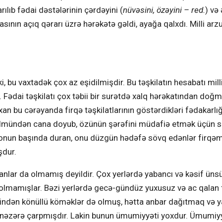
rılıb fədai dəstələrinin çərdəyini (
nüvəsini, özəyini – red.
) və
ının açıq qərarı üzrə hərəkətə gəldi, ayağa qalxdı. Milli arzu
 bu vaxtadək çox az eşidilmişdir. Bu təşkilatın hesabatı mill
r. Fədai təşkilatı çox təbii bir surətdə xalq hərəkatından doğ
 bu cərəyanda firqə təşkilatlarının göstərdikləri fədakarlığ
lmündən cana doyub, özünün şərəfini müdafiə etmək üçün s
, onun başında duran, onu düzgün hədəfə sövq edənlər firqəm
şdur.
nlar da olmamış deyildir. Çox yerlərdə yabancı və kəsif ünsü
lmamışlar. Bəzi yerlərdə gecə-gündüz yuxusuz və ac qalan 
findən könüllü köməklər də olmuş, hətta anbar dağıtmaq və y
a nəzərə çarpmışdır. Lakin bunun ümumiyyəti yoxdur. Ümumiy