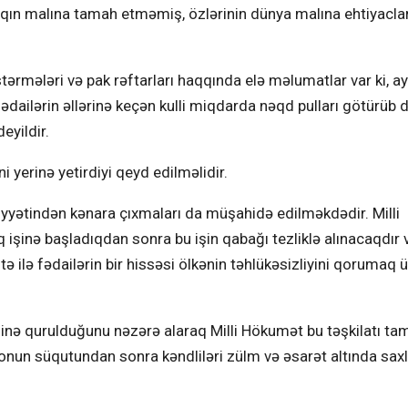
lqın malına tamah etməmiş, özlərinin dünya malına ehtiyaclar
tərmələri və pak rəftarları haqqında elə məlumatlar var ki, ay
dailərin əllərinə keçən kulli miqdarda nəqd pulları götürüb 
eyildir.
ni yerinə yetirdiyi qeyd edilməlidir.
ahiyyətindən kənara çıxmaları da müşahidə edilməkdədir. Milli
şinə başladıqdan sonra bu işin qabağı tezliklə alınacaqdır 
ə ilə fədailərin bir hissəsi ölkənin təhlükəsizliyini qorumaq 
hinə qurulduğunu nəzərə alaraq Milli Hökumət bu təşkilatı ta
 onun süqutundan sonra kəndliləri zülm və əsarət altında sa