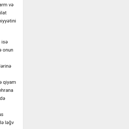
darm və
ilat
iyyətini
 isə
də onun
lərinə
də qiyam
Tehrana
ldə
us
lə ləğv