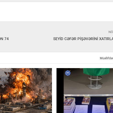
NÖ
ƏN 74
SEYİD CƏFƏR PİŞƏVƏRİNİ XATIR
Müəllifd