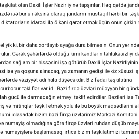
 təşkilat olan Daxili İşlər Nazirliyinə tapşırılar. Həqiqətdə jan
Bizdə isə bunun əksinə olaraq jandarm müstəqil hərbi bir təşk
diktatorların idarəsi ilə ölkəni qarət etmək üçün onun çirkin n
məliyik ki, bir daha xortlayıb ayağa dura bilməsin. Onun yerində
 qurulur. Gərək şəhərlərdə olduğu kimi kəndlərin təhlükəsizliyi 
dən sağlam bir hissəsini işə götürüb Daxili İşlər Nazirliyinin
əsi isə ya qoşuna alınacaq, ya zamanın gedişi ilə öz xüsusi iş
hərlərdə vəziyyət adi hala düşəcəkdir. Biz fədai təşkilatına
rbəcür təkliflər var idi. Bəzi firqə üzvləri müəyyən bir gün
lah gücü ilə darmadağın etməyi təklif edirdilər. Bəziləri isə 
ş və mitinqlər təşkil etmək yolu ilə bu böyük məqsədlərini ə
mumi iclasadək bizim bəzi firqə üzvlərimiz Mərkəzi Komitəni
 və nümayiş olmadığına görə firqə üzvləri ruhdan düşüb məy
ə nümayişlərə başlamasaq, irtica bizim təşkilatımızı tamami