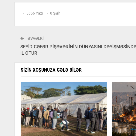
5056 Yazı
0 Şərh
ƏVVƏLKI
SEYİD CƏFƏR PİŞƏVƏRİNİN DÜNYASINI DƏYİŞMƏSİND
İL ÖTÜR
SIZIN XOŞUNUZA GƏLƏ BILƏR