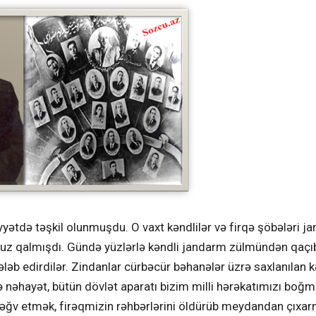
yyətdə təşkil olunmuşdu. O vaxt kəndlilər və firqə şöbələri j
 məruz qalmışdı. Gündə yüzlərlə kəndli jandarm zülmündən qaçı
əb edirdilər. Zindanlar cürbəcür bəhanələr üzrə saxlanılan k
ə nəhayət, bütün dövlət aparatı bizim milli hərəkatımızı boğ
ı ləğv etmək, firəqmizin rəhbərlərini öldürüb meydandan çıx