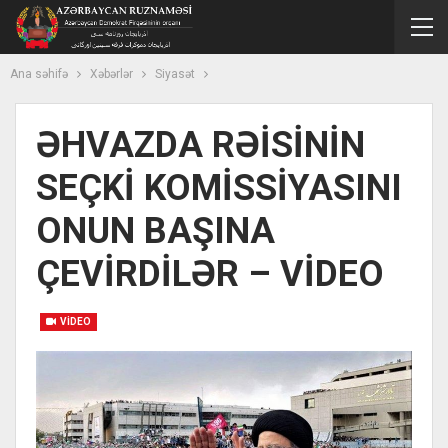
Ana səhifə
Xəbərlər
Siyasət
ƏHVAZDA RƏİSİNİN
SEÇKİ KOMİSSİYASINI
ONUN BAŞINA
ÇEVİRDİLƏR – VİDEO
VIDEO