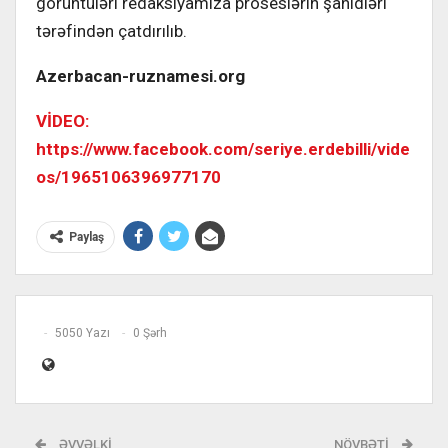
görüntüləri redaksiyamıza proseslərin şahidləri
tərəfindən çatdırılıb.
Azerbacan-ruznamesi.org
VİDEO:
https://www.facebook.com/seriye.erdebilli/vide
os/1965106396977170
Paylaş
5050 Yazı
0 Şərh
ƏVVƏLKI
NÖVBƏTI