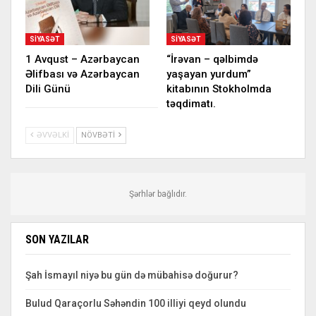
SIYASƏT
SIYASƏT
1 Avqust – Azərbaycan
“İrəvan – qəlbimdə
Əlifbası və Azərbaycan
yaşayan yurdum”
Dili Günü
kitabının Stokholmda
təqdimatı.
ƏVVƏLKI
NÖVBƏTI
Şərhlər bağlıdır.
SON YAZILAR
Şah İsmayıl niyə bu gün də mübahisə doğurur?
Bulud Qaraçorlu Səhəndin 100 illiyi qeyd olundu