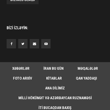
BIZI IZLƏYIN:
XƏBƏRLƏR
İRAN BU GÜN
MƏQALƏLƏR
FOTO ARXIV
KITABLAR
QAN YADDAŞI
ANA DILIMIZ
MILLI HÖKÜMƏT VƏ AZƏRBAYCAN RUZNAMƏSI
İTI BUCAQDAN BAXIŞ