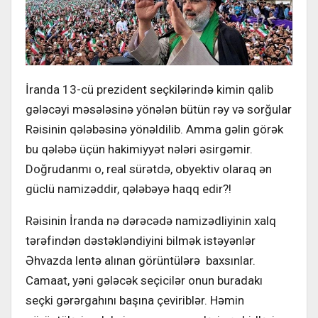
İranda 13-cü prezident seçkilərində kimin qalib
gələcəyi məsələsinə yönələn bütün rəy və sorğular
Rəisinin qələbəsinə yönəldilib. Amma gəlin görək
bu qələbə üçün hakimiyyət nələri əsirgəmir.
Doğrudanmı o, real sürətdə, obyektiv olaraq ən
güclü namizəddir, qələbəyə haqq edir?!
Rəisinin İranda nə dərəcədə namizədliyinin xalq
tərəfindən dəstəkləndiyini bilmək istəyənlər
Əhvazda lentə alınan görüntülərə baxsınlar.
Camaat, yəni gələcək seçicilər onun buradakı
seçki gərərgahını başına çeviriblər. Həmin