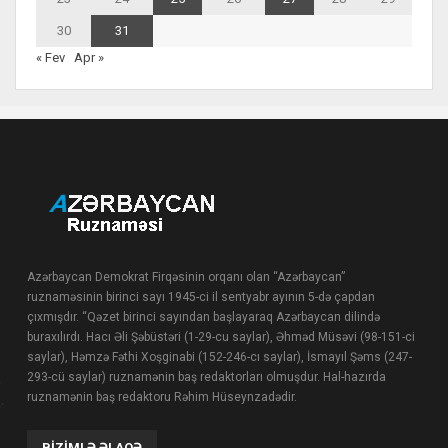
30
31
« Fev
Apr »
Azərbaycan Demokrat Firqəsinin orqanı olan “Azərbaycan”
ruznaməsinin birinci sayı 1945-ci il sentyabr ayının 5-də çapdan
çıxmışdır. “Qəzet birinci sayından başlayaraq Azərbaycan dilində
buraxılırdı. Hacı Əli Şəbüstəri (1-29-cu saylar), Əhməd Müsəvi (98-151-ci
saylar), Həmzə Fəthi Xoşginabi (152-246-cı saylar), İsmayıl Şəms (247-
293-cü saylar) ruznamənin baş redaktorları olmuşdur. Hal-hazırda
ruznamənin baş redaktoru Rəhim Hüseynzadədir.
BIZIMLƏ ƏLAQƏ