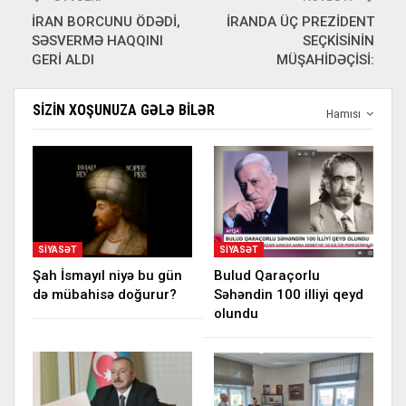
İRAN BORCUNU ÖDƏDİ,
İRANDA ÜÇ PREZİDENT
SƏSVERMƏ HAQQINI
SEÇKİSİNİN
GERİ ALDI
MÜŞAHİDƏÇİSİ:
SIZIN XOŞUNUZA GƏLƏ BILƏR
Hamısı
SIYASƏT
SIYASƏT
Şah İsmayıl niyə bu gün
Bulud Qaraçorlu
də mübahisə doğurur?
Səhəndin 100 illiyi qeyd
olundu