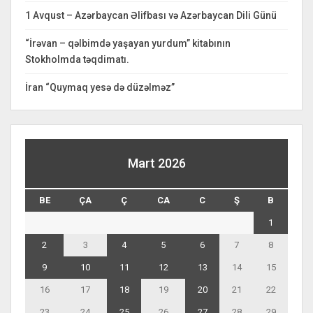
1 Avqust – Azərbaycan Əlifbası və Azərbaycan Dili Günü
“İrəvan – qəlbimdə yaşayan yurdum” kitabının
Stokholmda təqdimatı.
İran “Quymaq yesə də düzəlməz”
Mart 2026
BE
ÇA
Ç
CA
C
Ş
B
1
2
3
4
5
6
7
8
9
10
11
12
13
14
15
16
17
18
19
20
21
22
23
24
25
26
27
28
29