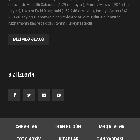
buraxılırdı. Hacı Əli Şəbüstəri (1-29-cu saylar), Əhməd Müsəvi (98-151-ci
saylar), Həmzə Fəthi Xoşginabi (152-246-cı saylar), İsmayıl Şəms (247-
293-cü saylar) ruznamənin baş redaktorları olmuşdur. Hal-hazırda
ruznamənin baş redaktoru Rəhim Hüseynzadədir.
BIZIMLƏ ƏLAQƏ
BIZI IZLƏYIN:
XƏBƏRLƏR
İRAN BU GÜN
MƏQALƏLƏR
FOTO ARXIV
KITABLAR
QAN YADDAŞI