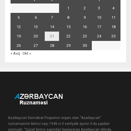
1
2
3
4
5
6
7
8
9
10
11
12
13
14
15
16
17
18
19
20
21
22
23
24
25
26
27
28
29
30
« Avq
Okt »
Azərbaycan Demokrat Firqəsinin orqanı olan “Azərbaycan”
ruznaməsinin birinci sayı 1945-ci il sentyabr ayının 5-də çapdan
çıxmışdır. “Qəzet birinci sayından başlayaraq Azərbaycan dilində