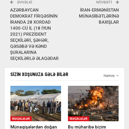
ƏVVƏLKI
NÖVBƏTI
AZƏRBAYCAN
İRAN-ERMƏNİSTAN
DEMOKRAT FİRQƏSİNİN
MÜNASİBƏTLƏRİNƏ
İRANDA 28 XORDAD
BAXIŞLAR
1400-CÜ İL (18 İYUN
2021) PREZİDENT
SEÇKİLƏRİ, ŞƏHƏR,
QƏSƏBƏ VƏ KƏND
ŞURALARINA
SEÇKİLƏRLƏ ƏLAQƏDAR
SIZIN XOŞUNUZA GƏLƏ BILƏR
Hamısı
MƏQALƏLƏR
MƏQALƏLƏR
Münaqişələrdən doğan
Bu müharibə bizim