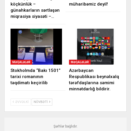
köçkünlük –
müharibəmiz deyil!
günahkarların sərtləşən
miqrasiya siyasəti –…
MƏQALƏLƏR
MƏQALƏLƏR
Stokholmda “Bakı 1501”
Azərbaycan
tarixi romanının
Respublikası beynəlxalq
təqdimatı keçirilib
tərəfdaşlarına səmimi
minnətdarlığ bildirir.
ƏVVƏLKI
NÖVBƏTI
Şərhlər bağlıdır.