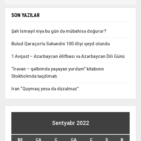
SON YAZILAR
Şah İsmayıl niyə bu gün də mübahisə doğurur?
Bulud Qaraçorlu Səhəndin 100 illiyi qeyd olundu
1 Avqust – Azərbaycan Əlifbası və Azərbaycan Dili Günü
“İrəvan – qəlbimdə yaşayan yurdum” kitabının
Stokholmda təqdimatı.
İran “Quymaq yesə də düzəlməz”
Sentyabr 2022
BE
ÇA
Ç
CA
C
Ş
B