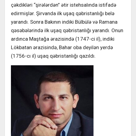
çəkdikləri “şirələrdən” ətir istehsalında istifadə
edirmişlər. Şirvanda ilk uşaq qəbristanlığı belə
yarandı. Sonra Bakının indiki Bülbülə və Ramana
qəsəbələrində ilk uşaq qəbristanlığı yarandı. Onun
ardınca Maştağa ərazisində (1747-ci il), indiki
Lökbatan ərazisində, Bahar oba deyilən yerdə
(1756-cı il) uşaq qəbristanlığı qazıldı.