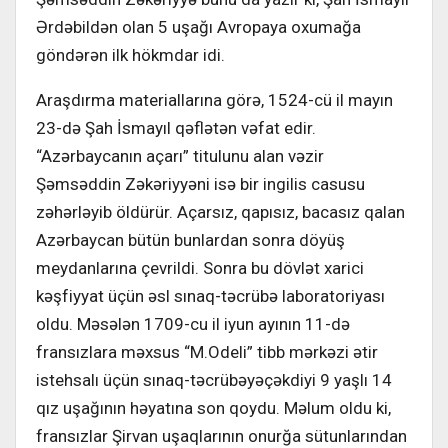
Ərdəbildən olan 5 uşağı Avropaya oxumağa
göndərən ilk hökmdar idi.
Araşdırma materiallarına görə, 1524-cü il mayın
23-də Şah İsmayıl qəflətən vəfat edir.
“Azərbaycanın açarı” titulunu alan vəzir
Şəmsəddin Zəkəriyyəni isə bir ingilis casusu
zəhərləyib öldürür. Açarsız, qapısız, bacasız qalan
Azərbaycan bütün bunlardan sonra döyüş
meydanlarına çevrildi. Sonra bu dövlət xarici
kəşfiyyat üçün əsl sınaq-təcrübə laboratoriyası
oldu. Məsələn 1709-cu il iyun ayının 11-də
fransızlara məxsus “M.Odeli” tibb mərkəzi ətir
istehsalı üçün sınaq-təcrübəyəçəkdiyi 9 yaşlı 14
qız uşağının həyatına son qoydu. Məlum oldu ki,
fransızlar Şirvan uşaqlarının onurğa sütunlarından