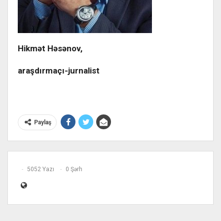
Hikmət Həsənov,
araşdırmaçı-jurnalist
Paylaş
5052 Yazı
0 Şərh