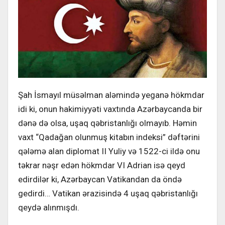
Şah İsmayıl müsəlman aləmində yeganə hökmdar
idi ki, onun hakimiyyəti vaxtında Azərbaycanda bir
dənə də olsa, uşaq qəbristanlığı olmayıb. Həmin
vaxt “Qadağan olunmuş kitabın indeksi” dəftərini
qələmə alan diplomat II Yuliy və 1522-ci ildə onu
təkrar nəşr edən hökmdar VI Adrian isə qeyd
edirdilər ki, Azərbaycan Vatikandan da öndə
gedirdi… Vatikan ərazisində 4 uşaq qəbristanlığı
qeydə alınmışdı.