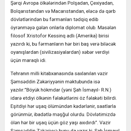
Şərqi Avropa ölkələrindən Polşadan, Çexiyadan,
Bolqarıstandan və Macarıstandan, eləcə də qərb
dövlətlərindən bu fərmanları tədqiq edib
öyrənməyə gələn onlarla diplomat olub. Məsələn
filosof Xristofor Kessinq adlı (Amerika) birisi
yazırdı ki, bu fərmanların hər biri baş verə biləcək
oyanışlardan (sivilizasiyalardan) xəbər verdiyi
üçün maraqlı idi.
Tehranın milli kitabxanasında saxlanılan vəzir
Şəmsəddin Zəkəriyyənin məktubunda isə
yazılır:”Böyük hökmdar (yəni Şah İsmayıl- R.N.)
idarə etdiyi ölkənin fəlakətlərini öz fəlakəti bilirdi.
Eşitdiyi hər uşaq ölümündən kədərlənir, saatlarla
görünmür, ibadətlə məşğul olurdu. Dövlətimizdə
ölən hər bir uşaq üçün göz yaşı axıdırdı”. Vəzir
Şəmsəddin Zəkəriyyə bunu da yazır ki, Şah İsmayıl