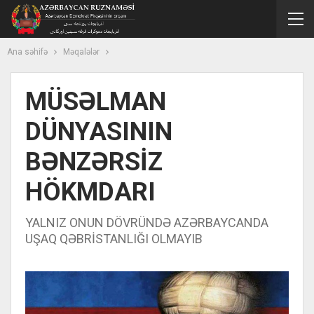
Ana səhifə
Məqalələr
MÜSƏLMAN
DÜNYASININ
BƏNZƏRSİZ
HÖKMDARI
YALNIZ ONUN DÖVRÜNDƏ AZƏRBAYCANDA
UŞAQ QƏBRİSTANLIĞI OLMAYIB