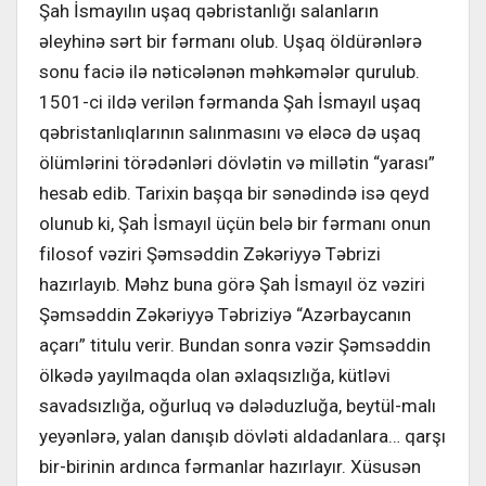
Şah İsmayılın uşaq qəbristanlığı salanların
əleyhinə sərt bir fərmanı olub. Uşaq öldürənlərə
sonu faciə ilə nəticələnən məhkəmələr qurulub.
1501-ci ildə verilən fərmanda Şah İsmayıl uşaq
qəbristanlıqlarının salınmasını və eləcə də uşaq
ölümlərini törədənləri dövlətin və millətin “yarası”
hesab edib. Tarixin başqa bir sənədində isə qeyd
olunub ki, Şah İsmayıl üçün belə bir fərmanı onun
filosof vəziri Şəmsəddin Zəkəriyyə Təbrizi
hazırlayıb. Məhz buna görə Şah İsmayıl öz vəziri
Şəmsəddin Zəkəriyyə Təbriziyə “Azərbaycanın
açarı” titulu verir. Bundan sonra vəzir Şəmsəddin
ölkədə yayılmaqda olan əxlaqsızlığa, kütləvi
savadsızlığa, oğurluq və dələduzluğa, beytül-malı
yeyənlərə, yalan danışıb dövləti aldadanlara… qarşı
bir-birinin ardınca fərmanlar hazırlayır. Xüsusən