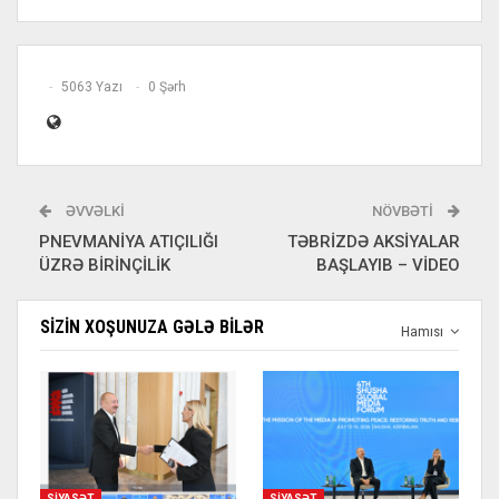
5063 Yazı
0 Şərh
ƏVVƏLKI
NÖVBƏTI
PNEVMANİYA ATIÇILIĞI
TƏBRİZDƏ AKSİYALAR
ÜZRƏ BİRİNÇİLİK
BAŞLAYIB – VİDEO
SIZIN XOŞUNUZA GƏLƏ BILƏR
Hamısı
SIYASƏT
SIYASƏT