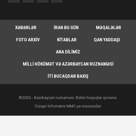
XƏBƏRLƏR
İRAN BU GÜN
MƏQALƏLƏR
FOTO ARXIV
KITABLAR
QAN YADDAŞI
ANA DILIMIZ
MILLI HÖKÜMƏT VƏ AZƏRBAYCAN RUZNAMƏSI
İTI BUCAQDAN BAXIŞ
©2020 - Azərbaycan ruznaməsi. Bütün hüquqlar qorunur.
Dizayn İnfometrix MMC-yə məxsusdur