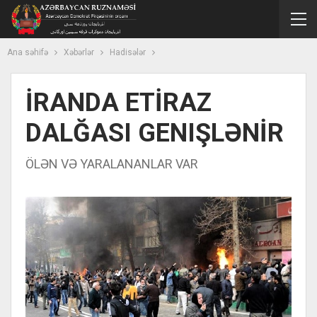
Ana səhifə
Xəbərlər
Hadisələr
İRANDA ETİRAZ
DALĞASI GENIŞLƏNİR
ÖLƏN VƏ YARALANANLAR VAR