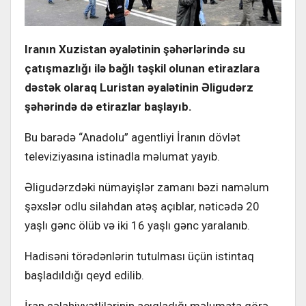
Iranın Xuzistan əyalətinin şəhərlərində su
çatışmazlığı ilə bağlı təşkil olunan etirazlara
dəstək olaraq Luristan əyalətinin Əligudərz
şəhərində də etirazlar başlayıb.
Bu barədə “Anadolu” agentliyi İranın dövlət
televiziyasına istinadla məlumat yayıb.
Əligudərzdəki nümayişlər zamanı bəzi naməlum
şəxslər odlu silahdan atəş açıblar, nəticədə 20
yaşlı gənc ölüb və iki 16 yaşlı gənc yaralanıb.
Hadisəni törədənlərin tutulması üçün istintaq
başladıldığı qeyd edilib.