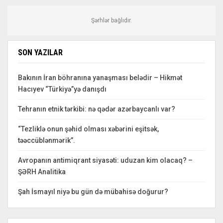
Şərhlər bağlıdır.
SON YAZILAR
Bakının İran böhranına yanaşması belədir – Hikmət
Hacıyev “Türkiyə”yə danışdı
Tehranın etnik tərkibi: nə qədər azərbaycanlı var?
“Tezliklə onun şəhid olması xəbərini eşitsək,
təəccüblənmərik”.
Avropanın antimiqrant siyasəti: uduzan kim olacaq? –
ŞƏRH Analitika
Şah İsmayıl niyə bu gün də mübahisə doğurur?