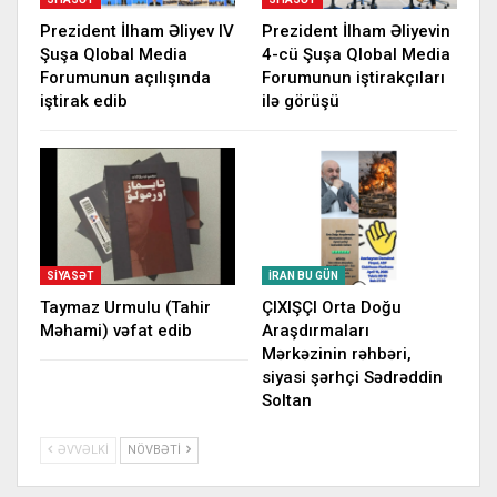
Prezident İlham Əliyev IV
Prezident İlham Əliyevin
Şuşa Qlobal Media
4-cü Şuşa Qlobal Media
Forumunun açılışında
Forumunun iştirakçıları
iştirak edib
ilə görüşü
SIYASƏT
İRAN BU GÜN
Taymaz Urmulu (Tahir
ÇIXIŞÇI Orta Doğu
Məhami) vəfat edib
Araşdırmaları
Mərkəzinin rəhbəri,
siyasi şərhçi Sədrəddin
Soltan
ƏVVƏLKI
NÖVBƏTI