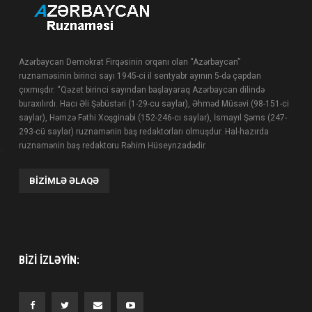
Azərbaycan Demokrat Firqəsinin orqanı olan “Azərbaycan”
ruznaməsinin birinci sayı 1945-ci il sentyabr ayının 5-də çapdan
çıxmışdır. “Qəzet birinci sayından başlayaraq Azərbaycan dilində
buraxılırdı. Hacı Əli Şəbüstəri (1-29-cu saylar), Əhməd Müsəvi (98-151-ci
saylar), Həmzə Fəthi Xoşginabi (152-246-cı saylar), İsmayıl Şəms (247-
293-cü saylar) ruznamənin baş redaktorları olmuşdur. Hal-hazırda
ruznamənin baş redaktoru Rəhim Hüseynzadədir.
BIZIMLƏ ƏLAQƏ
BIZI IZLƏYIN: