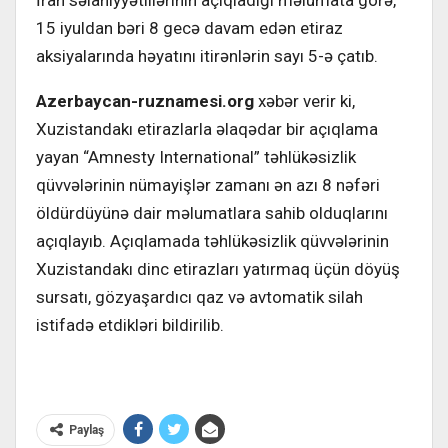
İran səlahiyyətlilərinin açıqladığı məlumata görə,
15 iyuldan bəri 8 gecə davam edən etiraz
aksiyalarında həyatını itirənlərin sayı 5-ə çatıb.
Azerbaycan-ruznamesi.org
xəbər verir ki,
Xuzistandakı etirazlarla əlaqədar bir açıqlama
yayan “Amnesty International” təhlükəsizlik
qüvvələrinin nümayişlər zamanı ən azı 8 nəfəri
öldürdüyünə dair məlumatlara sahib olduqlarını
açıqlayıb. Açıqlamada təhlükəsizlik qüvvələrinin
Xuzistandakı dinc etirazları yatırmaq üçün döyüş
sursatı, gözyaşardıcı qaz və avtomatik silah
istifadə etdikləri bildirilib.
Paylaş