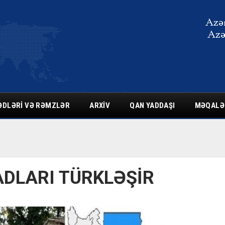
ƏDLƏRI VƏ RƏMZLƏR
ARXIV
QAN YADDAŞI
MƏQALƏ
DLARI TÜRKLƏŞİR