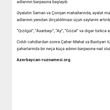
adlarının bərpasına başlayıb.
Əyalətin Saman və Çonqan mahallarında, əyalət mərk
adlarının yenidən dirçəldilməsi üçün səylərini artırıb
“Qızılgül”, “Axarbaşı”, “Ay”, “Gözəl” və digər türkcə
Ciddi-cəhdlərdən sonra Çahar-Mahal və Bəxtiyari tü
şəhərlərində bir neçə küçə adının bərpasına nail olu
Azerbaycan-ruznamesi.org