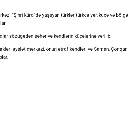
əzi “Şıhri kürd”də yaşayan türklər türkcə yer, küçə və bölgə
lar.
 adlar sözügedən şəhər və kəndlərin küçələrinə verilib.
rkləri əyalət mərkəzi, onun ətraf kəndləri və Saman, Çonqan
blar.