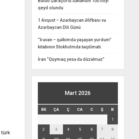
Bulud Qaraçorlu Səhəndin 100 illiyi
qeyd olundu
1 Avqust – Azərbaycan Əlifbası və
Azərbaycan Dili Günü
“İrəvan – qəlbimdə yaşayan yurdum”
kitabının Stokholmda təqdimatı.
İran “Quymaq yesə də düzəlməz”
Mart 2026
BE
ÇA
Ç
CA
C
Ş
B
1
2
3
4
5
6
7
8
 türk