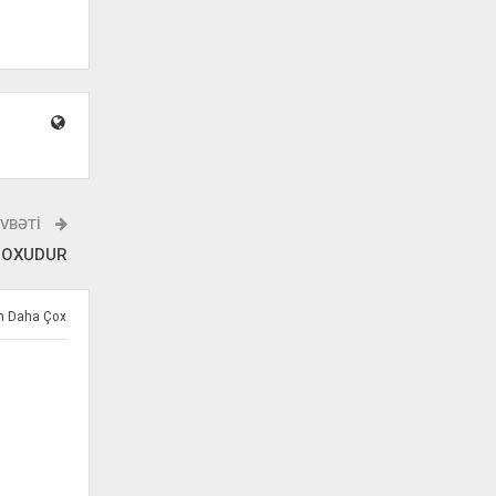
VBƏTI
QOXUDUR
ən Daha Çox