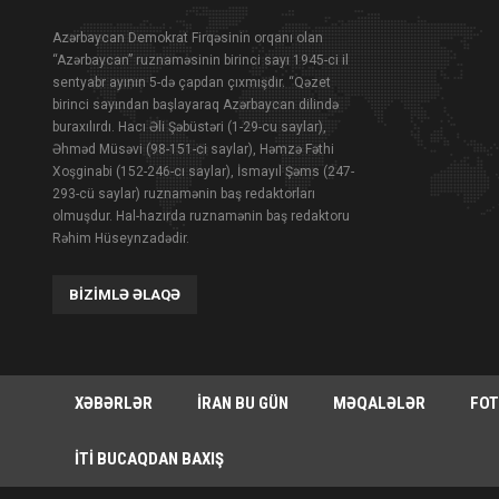
Azərbaycan Demokrat Firqəsinin orqanı olan
“Azərbaycan” ruznaməsinin birinci sayı 1945-ci il
sentyabr ayının 5-də çapdan çıxmışdır. “Qəzet
birinci sayından başlayaraq Azərbaycan dilində
buraxılırdı. Hacı Əli Şəbüstəri (1-29-cu saylar),
Əhməd Müsəvi (98-151-ci saylar), Həmzə Fəthi
Xoşginabi (152-246-cı saylar), İsmayıl Şəms (247-
293-cü saylar) ruznamənin baş redaktorları
olmuşdur. Hal-hazırda ruznamənin baş redaktoru
Rəhim Hüseynzadədir.
BIZIMLƏ ƏLAQƏ
XƏBƏRLƏR
İRAN BU GÜN
MƏQALƏLƏR
FOT
İTI BUCAQDAN BAXIŞ