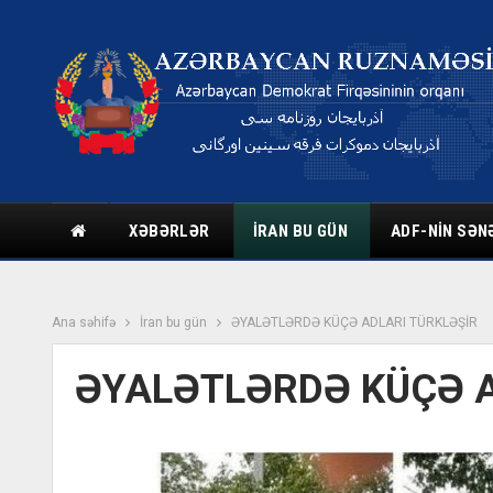
XƏBƏRLƏR
İRAN BU GÜN
ADF-NIN SƏN
Ana səhifə
İran bu gün
ƏYALƏTLƏRDƏ KÜÇƏ ADLARI TÜRKLƏŞİR
ƏYALƏTLƏRDƏ KÜÇƏ A