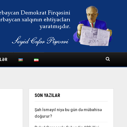
LƏR
SON YAZILAR
Şah İsmayıl niyə bu gün də mübahisə
doğurur?