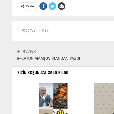
Paylaş
5050 Yazı
0 Şərh
ƏVVƏLKI
ƏFLATUN AMAŞOV İRANDAN YAZDI
SIZIN XOŞUNUZA GƏLƏ BILƏR