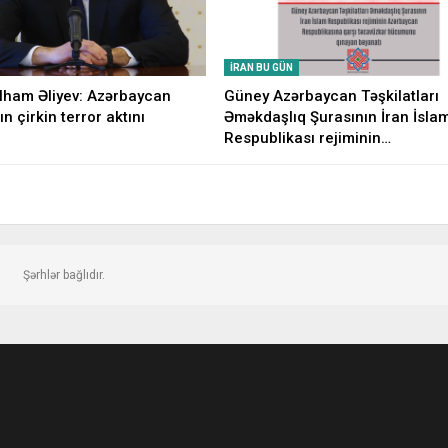
İRAN BU GÜN
İlham Əliyev: Azərbaycan
Güney Azərbaycan Təşkilatları
ın çirkin terror aktını
Əməkdaşlıq Şurasının İran İsla
Respublikası rejiminin…
Şərhlər bağlıdır.