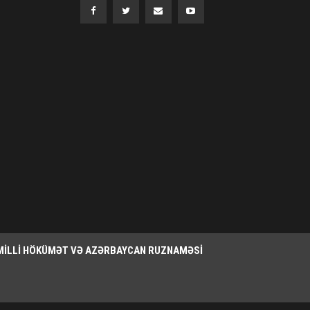
MILLI HÖKÜMƏT VƏ AZƏRBAYCAN RUZNAMƏSI