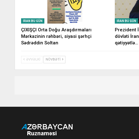
İRAN BU GÜN
İRAN BU GÜN
ÇIXIŞÇI Orta Doğu Araşdırmaları
Prezident 
Mərkəzinin rəhbəri, siyasi şərhçi
dövləti İran
Sədrəddin Soltan
qətiyyətlə…
ƏVVƏLKI
NÖVBƏTI