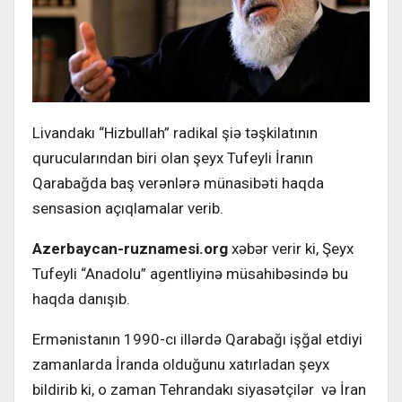
Livandakı “Hizbullah” radikal şiə təşkilatının
qurucularından biri olan şeyx Tufeyli İranın
Qarabağda baş verənlərə münasibəti haqda
sensasion açıqlamalar verib.
Azerbaycan-ruznamesi.org
xəbər verir ki, Şeyx
Tufeyli “Anadolu” agentliyinə müsahibəsində bu
haqda danışıb.
Ermənistanın 1990-cı illərdə Qarabağı işğal etdiyi
zamanlarda İranda olduğunu xatırladan şeyx
bildirib ki, o zaman Tehrandakı siyasətçilər və İran