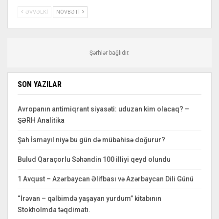
ƏVVƏLKI
NÖVBƏTI
Şərhlər bağlıdır.
SON YAZILAR
Avropanın antimiqrant siyasəti: uduzan kim olacaq? –
ŞƏRH Analitika
Şah İsmayıl niyə bu gün də mübahisə doğurur?
Bulud Qaraçorlu Səhəndin 100 illiyi qeyd olundu
1 Avqust – Azərbaycan Əlifbası və Azərbaycan Dili Günü
“İrəvan – qəlbimdə yaşayan yurdum” kitabının
Stokholmda təqdimatı.