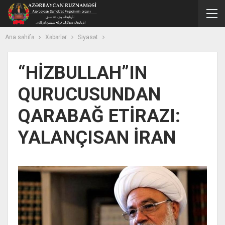
Ana səhifə
Xəbərlər
Siyasət
“HİZBULLAH”IN
QURUCUSUNDAN
QARABAĞ ETİRAZI:
YALANÇISAN İRAN