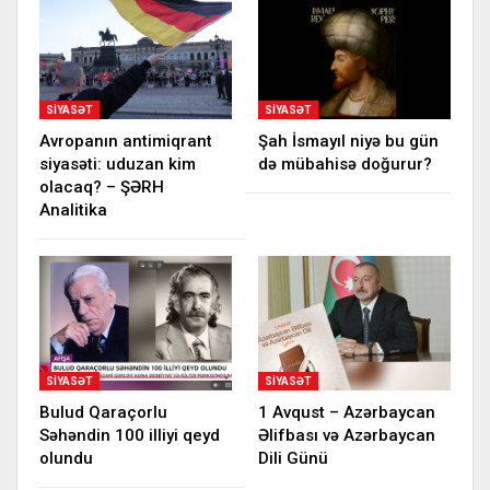
SIYASƏT
SIYASƏT
Avropanın antimiqrant
Şah İsmayıl niyə bu gün
siyasəti: uduzan kim
də mübahisə doğurur?
olacaq? – ŞƏRH
Analitika
SIYASƏT
SIYASƏT
Bulud Qaraçorlu
1 Avqust – Azərbaycan
Səhəndin 100 illiyi qeyd
Əlifbası və Azərbaycan
olundu
Dili Günü