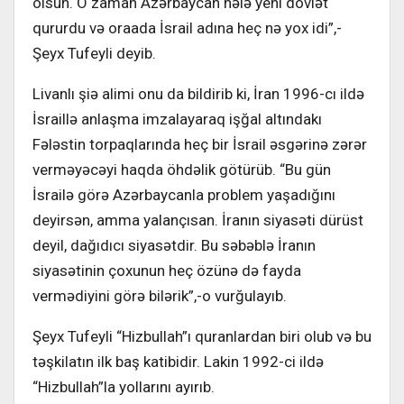
olsun. O zaman Azərbaycan hələ yeni dövlət
qururdu və oraada İsrail adına heç nə yox idi”,-
Şeyx Tufeyli deyib.
Livanlı şiə alimi onu da bildirib ki, İran 1996-cı ildə
İsraillə anlaşma imzalayaraq işğal altındakı
Fələstin torpaqlarında heç bir İsrail əsgərinə zərər
verməyəcəyi haqda öhdəlik götürüb. “Bu gün
İsrailə görə Azərbaycanla problem yaşadığını
deyirsən, amma yalançısan. İranın siyasəti dürüst
deyil, dağıdıcı siyasətdir. Bu səbəblə İranın
siyasətinin çoxunun heç özünə də fayda
vermədiyini görə bilərik”,-o vurğulayıb.
Şeyx Tufeyli “Hizbullah”ı quranlardan biri olub və bu
təşkilatın ilk baş katibidir. Lakin 1992-ci ildə
“Hizbullah”la yollarını ayırıb.