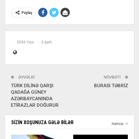
Paylaş
5056 Yazı
0 Şərh
ƏVVƏLKI
NÖVBƏTI
TÜRK DİLİNƏ QARŞI
BURASI TƏBRİZ
QADAĞA GÜNEY
AZƏRBAYCANINDA
ETİRAZLAR DOĞURUR
SIZIN XOŞUNUZA GƏLƏ BILƏR
Hamısı