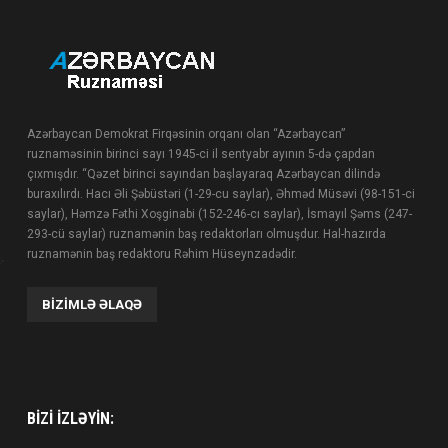
Azərbaycan Demokrat Firqəsinin orqanı olan “Azərbaycan”
ruznaməsinin birinci sayı 1945-ci il sentyabr ayının 5-də çapdan
çıxmışdır. “Qəzet birinci sayından başlayaraq Azərbaycan dilində
buraxılırdı. Hacı Əli Şəbüstəri (1-29-cu saylar), Əhməd Müsəvi (98-151-ci
saylar), Həmzə Fəthi Xoşginabi (152-246-cı saylar), İsmayıl Şəms (247-
293-cü saylar) ruznamənin baş redaktorları olmuşdur. Hal-hazırda
ruznamənin baş redaktoru Rəhim Hüseynzadədir.
BIZIMLƏ ƏLAQƏ
BIZI IZLƏYIN: