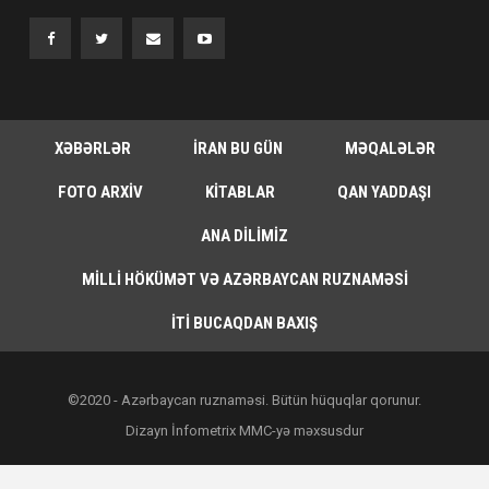
XƏBƏRLƏR
İRAN BU GÜN
MƏQALƏLƏR
FOTO ARXIV
KITABLAR
QAN YADDAŞI
ANA DILIMIZ
MILLI HÖKÜMƏT VƏ AZƏRBAYCAN RUZNAMƏSI
İTI BUCAQDAN BAXIŞ
©2020 - Azərbaycan ruznaməsi. Bütün hüquqlar qorunur.
Dizayn İnfometrix MMC-yə məxsusdur