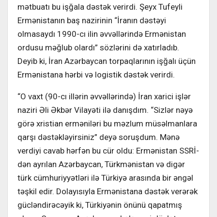
mətbuatı bu işğala dəstək verirdi. Şeyx Tufeyli
Ermənistanın baş nazirinin “İranın dəstəyi
olmasaydı 1990-cı ilin əvvəllərində Ermənistan
ordusu məğlub olardı” sözlərini də xatırladıb.
Deyib ki, İran Azərbaycan torpaqlarının işğalı üçün
Ermənistana hərbi və logistik dəstək verirdi.
“O vaxt (90-cı illərin əvvəllərində) İran xarici işlər
naziri Əli Əkbər Vilayəti ilə danışdım. “Sizlər nəyə
görə xristian erməniləri bu məzlum müsəlmanlara
qarşı dəstəkləyirsiniz” deyə soruşdum. Mənə
verdiyi cavab hərfən bu cür oldu: Ermənistan SSRİ-
dən ayrılan Azərbaycan, Türkmənistan və digər
türk cümhuriyyətləri ilə Türkiyə arasında bir əngəl
təşkil edir. Dolayısıyla Ermənistana dəstək verərək
gücləndirəcəyik ki, Türkiyənin önünü qapatmış