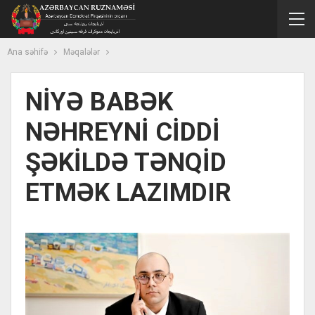
Ana səhifə
Məqalələr
NİYƏ BABƏK
NƏHREYNİ CİDDİ
ŞƏKİLDƏ TƏNQİD
ETMƏK LAZIMDIR