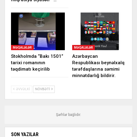
MƏQALƏLƏR
MƏQALƏLƏR
Stokholmda “Bakı 1501”
Azərbaycan
tarixi romanının
Respublikası beynəlxalq
təqdimatı keçirilib
tərəfdaşlarına səmimi
minnətdarlığ bildirir.
ƏVVƏLKI
NÖVBƏTI
Şərhlər bağlıdır.
SON YAZILAR