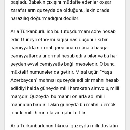
başladı. Babəkin çıxışını müdafiə edənlər oxşar
zarafatların quzeydə də olduğunu, lakin orada
narazılıq doğurmadığını dedilər.
Aria Türkanburlu isə bu tutuşdurmanı səhv hesab
edir. Güneyli etno-musiqişünas düşünür ki bir
cəmiyyətdə normal qarşılanan məsələ başqa
cəmiyyətlərdə anormal hesab edilə bilər və bu hər
şeydən əvvəl cəmiyyətlə bağlı məsələdir. O buna
müxtəlif nümunələr də gətirir. Misal üçün “Yaşa
Azərbaycan” mahnısı quzeydə adi bir mahnı hesab
edildiyi halda güneydə milli hərəkatın simvolu, milli
marşdır. Quzeydə bu mahnı onlarla adi milli
mahnıdan biridir. Lakin güneydə bu mahnı demək
olar ki milli himn olaraq qəbul edilir.
Aria Türkanburlunun fikricə quzeydə milli dövlətin