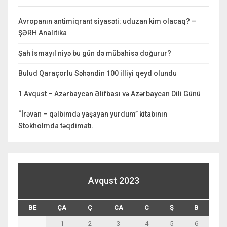
Avropanın antimiqrant siyasəti: uduzan kim olacaq? –
ŞƏRH Analitika
Şah İsmayıl niyə bu gün də mübahisə doğurur?
Bulud Qaraçorlu Səhəndin 100 illiyi qeyd olundu
1 Avqust – Azərbaycan Əlifbası və Azərbaycan Dili Günü
“İrəvan – qəlbimdə yaşayan yurdum” kitabının
Stokholmda təqdimatı.
Avqust 2023
BE
ÇA
Ç
CA
C
Ş
B
1
2
3
4
5
6