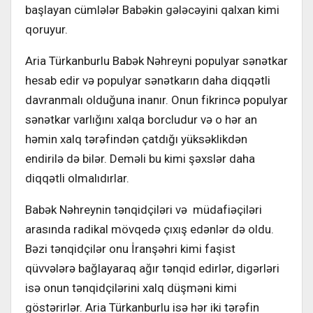
başlayan cümlələr Babəkin gələcəyini qalxan kimi
qoruyur.
Aria Türkanburlu Babək Nəhreyni populyar sənətkar
hesab edir və populyar sənətkarın daha diqqətli
davranmalı olduğuna inanır. Onun fikrincə populyar
sənətkar varlığını xalqa borcludur və o hər an
həmin xalq tərəfindən çatdığı yüksəklikdən
endirilə də bilər. Deməli bu kimi şəxslər daha
diqqətli olmalıdırlar.
Babək Nəhreynin tənqidçiləri və müdafiəçiləri
arasında radikal mövqedə çıxış edənlər də oldu.
Bəzi tənqidçilər onu İranşəhri kimi faşist
qüvvələrə bağlayaraq ağır tənqid edirlər, digərləri
isə onun tənqidçilərini xalq düşməni kimi
göstərirlər. Aria Türkanburlu isə hər iki tərəfin