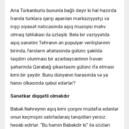
Aria Türkanburlu bununla bağlı deyir ki hal-hazırda
İranda türklərə qarşı aparılan mərkəziyyətçi və
irqçi siyasət nəticəsində aşıq musiqisi məhv
olmaq təhlükəsi ilə üzləşib. Belə bir vəziyyətdə
aşıq sənətini Tehranın ən populyar verilişlərinin
birində, farsların əhatəsində gülünc şəkildə
təqdim olunması bir azərbaycanlının İrəvan
şəhərində Qarabağ şikəstəsini gülünc ifa etməsi
kimi bir şeydir. Bunu dünyanın harasında və ya
hansı ölkəsində qəbul edərlər?
Sənətkar diqqətli olmalıdır
Babək Nəhreynin aşıq kimi çıxışını müdafiə edənlər
onun keçmişini xatırladaraq tənqidləri yersiz
hesab edirlər. “Bu həmin Babəkdir ki” ilə sözləri