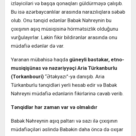
izləyiciləri və başqa qonaqları güldürməyə çalışıb.
Bu isə azərbaycanlılar arasında narazılıqlara səbəb
olub. Onu tənqid edənlər Babək Nəhreynin bu
çıxışının aşıq müsiqisinə hörmətsizlik olduğunu
vurğulayırlar. Lakin fikir bildirənlər arasında onu
müdafiə edənlər də var.
Yaranan mübahisə haqda
güneyli bəstəkar, etno-
musiqişünas və nəzəriyyəçi Aria Türkanburlu
(Torkanbouri)
“Ətəkyazı”-ya danışıb. Aria
Türkanburlu tənqidləri yerli hesab edir və Babək
Nəhreyni müdafiə edənlərin fikirlərinə cavab verib.
Tənqidlər hər zaman var və olmalıdır
Babək Nəhreynin aşıq paltarı və sazı ilə çıxışının
müdafiəçiləri əslində Babəkin daha öncə də oxşar