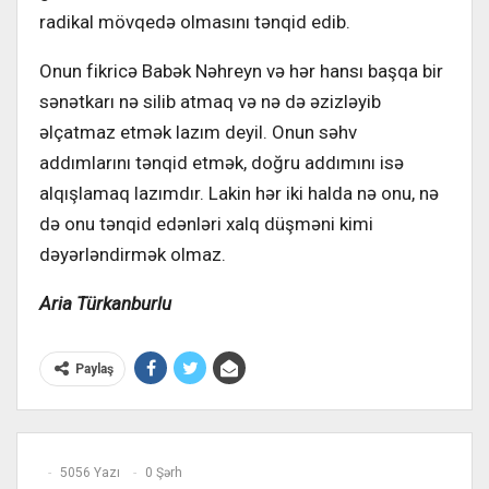
radikal mövqedə olmasını tənqid edib.
Onun fikricə Babək Nəhreyn və hər hansı başqa bir
sənətkarı nə silib atmaq və nə də əzizləyib
əlçatmaz etmək lazım deyil. Onun səhv
addımlarını tənqid etmək, doğru addımını isə
alqışlamaq lazımdır. Lakin hər iki halda nə onu, nə
də onu tənqid edənləri xalq düşməni kimi
dəyərləndirmək olmaz.
Aria Türkanburlu
Paylaş
5056 Yazı
0 Şərh