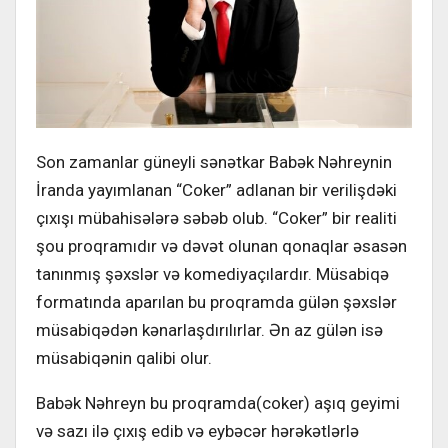
Son zamanlar güneyli sənətkar Babək Nəhreynin
İranda yayımlanan “Coker” adlanan bir verilişdəki
çıxışı mübahisələrə səbəb olub. “Coker” bir realiti
şou proqramıdır və dəvət olunan qonaqlar əsasən
tanınmış şəxslər və komediyaçılardır. Müsabiqə
formatında aparılan bu proqramda gülən şəxslər
müsabiqədən kənarlaşdırılırlar. Ən az gülən isə
müsabiqənin qalibi olur.
Babək Nəhreyn bu proqramda(coker) aşıq geyimi
və sazı ilə çıxış edib və eybəcər hərəkətlərlə