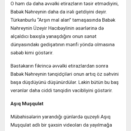
O həm də daha əvvəlki etirazların təsir etmədiyini,
Babək Nəhreynin daha da irəli getdiyini deyir.
Türkanburlu “Arşın mal alan” tamaşasında Babək
Nəhreynin Üzeyir Hacıbəylinin əsərlərinə də
alçaldıcı baxışla yanaşdığını onun sənət
dünyasındakı gedişatının mənfi yöndə olmasına
səbəb kimi göstərir.
Bəstəkarın fikrincə əvvəlki etirazlardan sonra
Babək Nəhreynin tənqidçiləri onun artıq öz səhvini
başa düşdüyünü düşünürdülər. Lakin bütün bu baş
verənlər daha ciddi tənqidin vacibliyini göstərir.
Aşıq Muşqulat
Mübahisələrin yarandığı günlərdə quzeyli Aşıq
Muşqulat adlı bir şəxsin videoları da yayılmağa