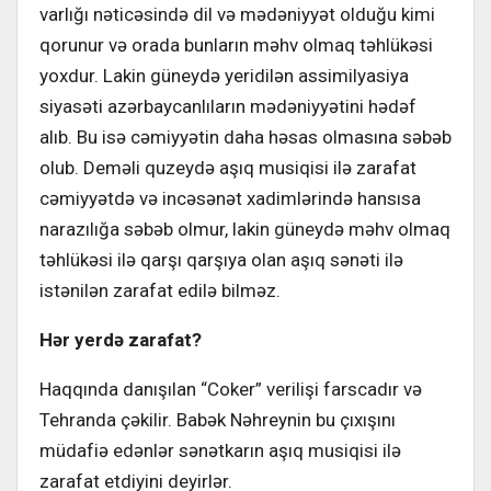
varlığı nəticəsində dil və mədəniyyət olduğu kimi
qorunur və orada bunların məhv olmaq təhlükəsi
yoxdur. Lakin güneydə yeridilən assimilyasiya
siyasəti azərbaycanlıların mədəniyyətini hədəf
alıb. Bu isə cəmiyyətin daha həsas olmasına səbəb
olub. Deməli quzeydə aşıq musiqisi ilə zarafat
cəmiyyətdə və incəsənət xadimlərində hansısa
narazılığa səbəb olmur, lakin güneydə məhv olmaq
təhlükəsi ilə qarşı qarşıya olan aşıq sənəti ilə
istənilən zarafat edilə bilməz.
Hər yerdə zarafat?
Haqqında danışılan “Coker” verilişi farscadır və
Tehranda çəkilir. Babək Nəhreynin bu çıxışını
müdafiə edənlər sənətkarın aşıq musiqisi ilə
zarafat etdiyini deyirlər.