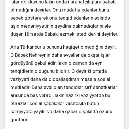
işlər gördüyünü lakin onda narahatçılıqlara səbəb
olmadığını deyirlər. Onu müdafiə edənlər bunu
səbəb göstərərək onu tənqid edənlərin əslində
aşıq mədəniyyətinin qeydinə qalmadıqlarını ələ
düşən fürsətdə Babəki əzmək istədiklərini deyirlər.
Aria Türkanburlu bununu həqiqət olmadığını deyir.
O Babək Nəhreynin daha əvvəllər də oxşar işlər
gördüyünü qəbul edir, lakin o zaman da eyni
tənqidlərin olduğunu bildirir. O deyir ki ortada
vəziyyəti daha da qloballaşdıran məsələ sosial
mediadir. Daha əvəl olan tənqidlər sırf sənətkarlar
arasında baş verirdi, lakin hazırkı vəziyyətdə bu
etirazlar sosial şəbəkələr vasitəsilə bütün
cəmiyyətə yayılır və daha qabarıq şəkildə özünü
göstərir.