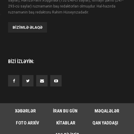
saylar), Həmzə Fəthi Xoşginabi (152-246-cı saylar), İsmayıl Şəms (247-
293-cü saylar) ruznamənin baş redaktorları olmuşdur. Hal-hazırda
ruznamənin baş redaktoru Rəhim Hüseynzadədir.
BIZIMLƏ ƏLAQƏ
BIZI IZLƏYIN:
XƏBƏRLƏR
İRAN BU GÜN
MƏQALƏLƏR
FOTO ARXIV
KITABLAR
QAN YADDAŞI