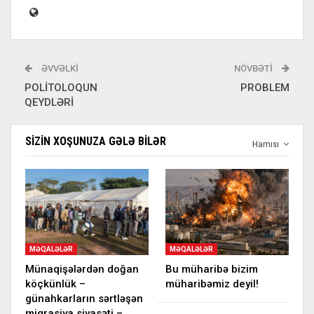
ƏVVƏLKI
NÖVBƏTI
POLİTOLOQUN
PROBLEM
QEYDLƏRİ
SIZIN XOŞUNUZA GƏLƏ BILƏR
Hamısı
MƏQALƏLƏR
MƏQALƏLƏR
Münaqişələrdən doğan
Bu müharibə bizim
köçkünlük –
müharibəmiz deyil!
günahkarların sərtləşən
miqrasiya siyasəti –…