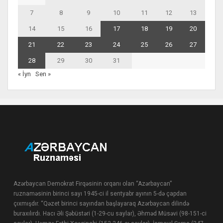
7
8
9
10
11
12
13
14
15
16
17
18
19
20
21
22
23
24
25
26
27
28
29
30
31
« İyn
Sen »
Azərbaycan Demokrat Firqəsinin orqanı olan “Azərbaycan”
ruznaməsinin birinci sayı 1945-ci il sentyabr ayının 5-də çapdan
çıxmışdır. “Qəzet birinci sayından başlayaraq Azərbaycan dilində
buraxılırdı. Hacı Əli Şəbüstəri (1-29-cu saylar), Əhməd Müsəvi (98-151-ci