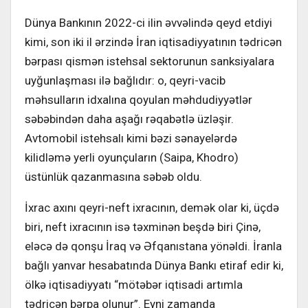
Dünya Bankının 2022-ci ilin əvvəlində qeyd etdiyi
kimi, son iki il ərzində İran iqtisadiyyatının tədricən
bərpası qismən istehsal sektorunun sanksiyalara
uyğunlaşması ilə bağlıdır: o, qeyri-vacib
məhsulların idxalına qoyulan məhdudiyyətlər
səbəbindən daha aşağı rəqabətlə üzləşir.
Avtomobil istehsalı kimi bəzi sənayelərdə
kilidləmə yerli oyunçuların (Saipa, Khodro)
üstünlük qazanmasına səbəb oldu.
İxrac axını qeyri-neft ixracının, demək olar ki, üçdə
biri, neft ixracının isə təxminən beşdə biri Çinə,
eləcə də qonşu İraq və Əfqanıstana yönəldi. İranla
bağlı yanvar hesabatında Dünya Bankı etiraf edir ki,
ölkə iqtisadiyyatı “mötəbər iqtisadi artımla
tədricən bərpa olunur”. Eyni zamanda