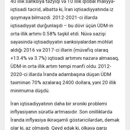
40 illik sanksiya təzyiqi və 10 illik qlobal maliyyə-
iqtisadi təcrid, əlbəttə ki, İran iqtisadiyyatında iz
qoymaya bilməzdi. 2012-2021-ci illərdə
iqtisadiyyat durğunlaşdı – bu dövr üçün ÜDM-in
orta illik artımı 0.58% təşkil etdi. Nüvə sazişi
sayəsində iqtisadiyyatın sanksiyalardan möhlət
aldığı 2016 və 2017-ci illərin (müvafiq olaraq
+13.4% və 3.7%) iqtisadi artımını nəzərə almasaq,
ÜDM-in orta illik artım tempi mənfi oldu. 2012-
2020-ci illərdə İranda adambaşına düşən ÜDM
təxminən 70% azalaraq 2400 dollara, yəni 20 illik
minimuma düşdü.
İran iqtisadiyyatının daha bir xroniki problemi
inflyasiyanın sürətlə artmasıdır. Son onilliklərdə
İranda inflyasiya ikirəqəmli göstəricilərdən, demək
olar ki, az olmayıb. Qeyd edək ki, ölkəyə qarşı