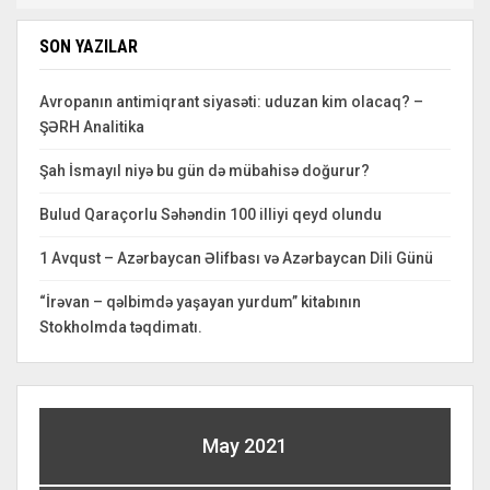
SON YAZILAR
Avropanın antimiqrant siyasəti: uduzan kim olacaq? –
ŞƏRH Analitika
Şah İsmayıl niyə bu gün də mübahisə doğurur?
Bulud Qaraçorlu Səhəndin 100 illiyi qeyd olundu
1 Avqust – Azərbaycan Əlifbası və Azərbaycan Dili Günü
“İrəvan – qəlbimdə yaşayan yurdum” kitabının
Stokholmda təqdimatı.
May 2021