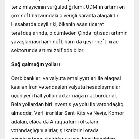
tənzimləyicinin vurğuladığı kimi, ÜDM-in artımı ən
çox neft bazarındakı əlverişli şəraitlə əlaqəlidir.
Hesabatda deyilir ki, ölkənin əsas ticarət
tərəfdaşlarında, o cümlədən Çində iqtisadi artımın
yavaşlaması həm neft, həm də qeyri-neft ixrac
sektorunda artımı zəiflədə bilər.
Sağ qalmağın yolları
Qərb bankları və valyuta əməliyyatları ilə əlaqəsi
kəsilən İran vətəndaşları valyuta hesablaşmaları
üçün yeni həll yolları axtarmağa məcburdurlar.
Belə yollardan biri investisiya yolu ilə vətəndaşlıq
almaqdır. Varlı iranlılar Sent-Kits və Nevis, Komor
adaları, eləcə də Antiqua kimi ölkələrin
vətəndaşlığını alırlar, şirkətlərini orada
qeydiyyatdan keçirirlər və yeni bank hesabları