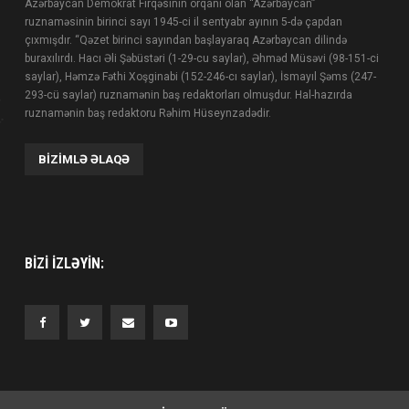
Azərbaycan Demokrat Firqəsinin orqanı olan “Azərbaycan”
ruznaməsinin birinci sayı 1945-ci il sentyabr ayının 5-də çapdan
çıxmışdır. “Qəzet birinci sayından başlayaraq Azərbaycan dilində
buraxılırdı. Hacı Əli Şəbüstəri (1-29-cu saylar), Əhməd Müsəvi (98-151-ci
saylar), Həmzə Fəthi Xoşginabi (152-246-cı saylar), İsmayıl Şəms (247-
293-cü saylar) ruznamənin baş redaktorları olmuşdur. Hal-hazırda
ruznamənin baş redaktoru Rəhim Hüseynzadədir.
BIZIMLƏ ƏLAQƏ
BIZI IZLƏYIN: