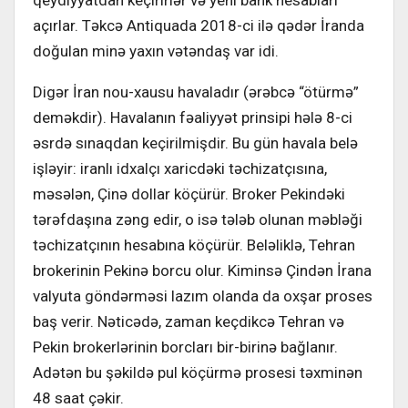
açırlar. Təkcə Antiquada 2018-ci ilə qədər İranda
doğulan minə yaxın vətəndaş var idi.
Digər İran nou-xausu havaladır (ərəbcə “ötürmə”
deməkdir). Havalanın fəaliyyət prinsipi hələ 8-ci
əsrdə sınaqdan keçirilmişdir. Bu gün havala belə
işləyir: iranlı idxalçı xaricdəki təchizatçısına,
məsələn, Çinə dollar köçürür. Broker Pekindəki
tərəfdaşına zəng edir, o isə tələb olunan məbləği
təchizatçının hesabına köçürür. Beləliklə, Tehran
brokerinin Pekinə borcu olur. Kiminsə Çindən İrana
valyuta göndərməsi lazım olanda da oxşar proses
baş verir. Nəticədə, zaman keçdikcə Tehran və
Pekin brokerlərinin borcları bir-birinə bağlanır.
Adətən bu şəkildə pul köçürmə prosesi təxminən
48 saat çəkir.