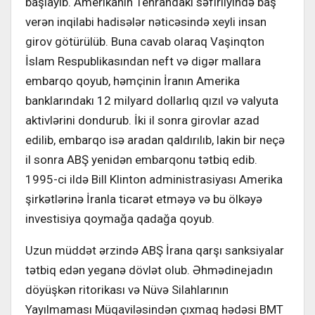
başlayıb. Amerikanın Tehrandakı səfirliyində baş
verən inqilabi hadisələr nəticəsində xeyli insan
girov götürülüb. Buna cavab olaraq Vaşinqton
İslam Respublikasından neft və digər mallara
embarqo qoyub, həmçinin İranın Amerika
banklarındakı 12 milyard dollarlıq qızıl və valyuta
aktivlərini dondurub. İki il sonra girovlar azad
edilib, embarqo isə aradan qaldırılıb, lakin bir neçə
il sonra ABŞ yenidən embarqonu tətbiq edib.
1995-ci ildə Bill Klinton administrasiyası Amerika
şirkətlərinə İranla ticarət etməyə və bu ölkəyə
investisiya qoymağa qadağa qoyub.
Uzun müddət ərzində ABŞ İrana qarşı sanksiyalar
tətbiq edən yeganə dövlət olub. Əhmədinejadın
döyüşkən ritorikası və Nüvə Silahlarının
Yayılmaması Müqaviləsindən çıxmaq hədəsi BMT