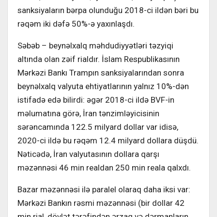
sanksiyaların bərpa olunduğu 2018-ci ildən bəri bu
rəqəm iki dəfə 50%-ə yaxınlaşdı.
Səbəb – beynəlxalq məhdudiyyətləri təzyiqi
altında olan zəif rialdır. İslam Respublikasının
Mərkəzi Bankı Trampın sanksiyalarından sonra
beynəlxalq valyuta ehtiyatlarının yalnız 10%-dən
istifadə edə bilirdi: əgər 2018-ci ildə BVF-in
məlumatına görə, İran tənzimləyicisinin
sərəncamında 122.5 milyard dollar var idisə,
2020-ci ildə bu rəqəm 12.4 milyard dollara düşdü.
Nəticədə, İran valyutasının dollara qarşı
məzənnəsi 46 min realdan 250 min reala qalxdı.
Bazar məzənnəsi ilə paralel olaraq daha iksi var:
Mərkəzi Bankın rəsmi məzənnəsi (bir dollar 42
min rial, dövlət tərəfindən ərzaq və dərmanların