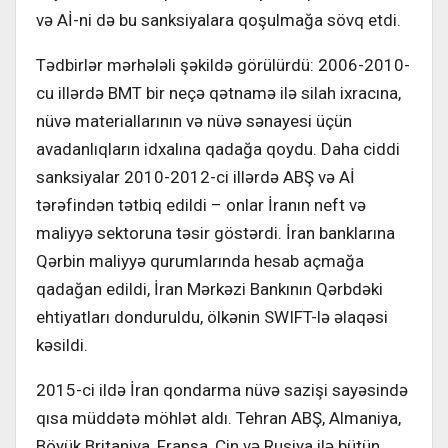
və Aİ-ni də bu sanksiyalara qoşulmağa sövq etdi.
Tədbirlər mərhələli şəkildə görülürdü: 2006-2010-
cu illərdə BMT bir neçə qətnamə ilə silah ixracına,
nüvə materiallarının və nüvə sənayesi üçün
avadanlıqların idxalına qadağa qoydu. Daha ciddi
sanksiyalar 2010-2012-ci illərdə ABŞ və Aİ
tərəfindən tətbiq edildi – onlar İranın neft və
maliyyə sektoruna təsir göstərdi. İran banklarına
Qərbin maliyyə qurumlarında hesab açmağa
qadağan edildi, İran Mərkəzi Bankının Qərbdəki
ehtiyatları donduruldu, ölkənin SWIFT-lə əlaqəsi
kəsildi.
2015-ci ildə İran qondarma nüvə sazişi sayəsində
qısa müddətə möhlət aldı. Tehran ABŞ, Almaniya,
Böyük Britaniya, Fransa, Çin və Rusiya ilə bütün