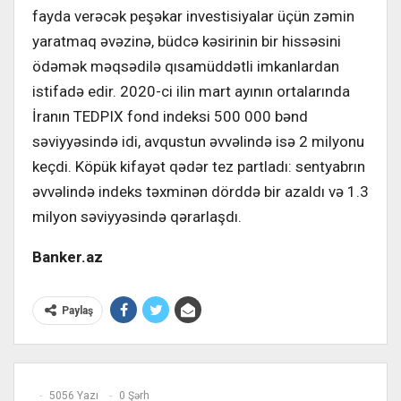
fayda verəcək peşəkar investisiyalar üçün zəmin
yaratmaq əvəzinə, büdcə kəsirinin bir hissəsini
ödəmək məqsədilə qısamüddətli imkanlardan
istifadə edir. 2020-ci ilin mart ayının ortalarında
İranın TEDPIX fond indeksi 500 000 bənd
səviyyəsində idi, avqustun əvvəlində isə 2 milyonu
keçdi. Köpük kifayət qədər tez partladı: sentyabrın
əvvəlində indeks təxminən dörddə bir azaldı və 1.3
milyon səviyyəsində qərarlaşdı.
Banker.az
Paylaş
5056 Yazı
0 Şərh