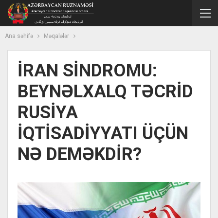
Ana səhifə
Məqalələr
İRAN SİNDROMU:
BEYNƏLXALQ TƏCRİD
RUSİYA
İQTİSADİYYATI ÜÇÜN
NƏ DEMƏKDİR?