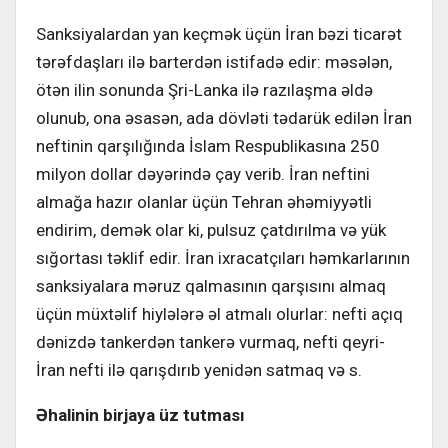
Sanksiyalardan yan keçmək üçün İran bəzi ticarət
tərəfdaşları ilə barterdən istifadə edir: məsələn,
ötən ilin sonunda Şri-Lanka ilə razılaşma əldə
olunub, ona əsasən, ada dövləti tədarük edilən İran
neftinin qarşılığında İslam Respublikasına 250
milyon dollar dəyərində çay verib. İran neftini
almağa hazır olanlar üçün Tehran əhəmiyyətli
endirim, demək olar ki, pulsuz çatdırılma və yük
sığortası təklif edir. İran ixracatçıları həmkarlarının
sanksiyalara məruz qalmasının qarşısını almaq
üçün müxtəlif hiylələrə əl atmalı olurlar: nefti açıq
dənizdə tankerdən tankerə vurmaq, nefti qeyri-
İran nefti ilə qarışdırıb yenidən satmaq və s.
Əhalinin birjaya üz tutması