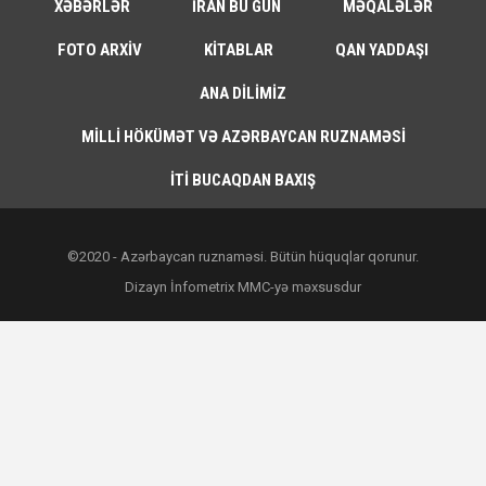
XƏBƏRLƏR
İRAN BU GÜN
MƏQALƏLƏR
FOTO ARXIV
KITABLAR
QAN YADDAŞI
ANA DILIMIZ
MILLI HÖKÜMƏT VƏ AZƏRBAYCAN RUZNAMƏSI
İTI BUCAQDAN BAXIŞ
©2020 - Azərbaycan ruznaməsi. Bütün hüquqlar qorunur.
Dizayn İnfometrix MMC-yə məxsusdur