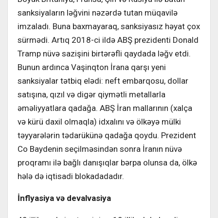
sanksiyaların ləğvini nəzərdə tutan müqavilə
imzaladı. Buna baxmayaraq, sanksiyasız həyat çox
sürmədi. Artıq 2018-ci ildə ABŞ prezidenti Donald
Tramp nüvə sazişini birtərəfli qaydada ləğv etdi.
Bunun ardınca Vaşinqton İrana qarşı yeni
sanksiyalar tətbiq elədi: neft embarqosu, dollar
satışına, qızıl və digər qiymətli metallarla
əməliyyatlara qadağa. ABŞ İran mallarının (xalça
və kürü daxil olmaqla) idxalını və ölkəyə mülki
təyyarələrin tədarükünə qadağa qoydu. Prezident
Co Baydenin seçilməsindən sonra İranın nüvə
proqramı ilə bağlı danışıqlar bərpa olunsa da, ölkə
hələ də iqtisadi blokadadadır.
İnflyasiya və devalvasiya