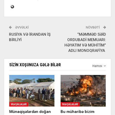
ƏVVƏLKI
NÖVBƏTI
RUSİYA VƏ İRANDAN İŞ
“MƏMMƏD SƏİD
BİRLİYİ
ORDUBADİ MEMUARI:
HƏYATIM VƏ MÜHİTİM”
ADLI MONOQRAFİYA
SIZIN XOŞUNUZA GƏLƏ BILƏR
Hamısı
MƏQALƏLƏR
MƏQALƏLƏR
Münaqişələrdən doğan
Bu müharibə bizim