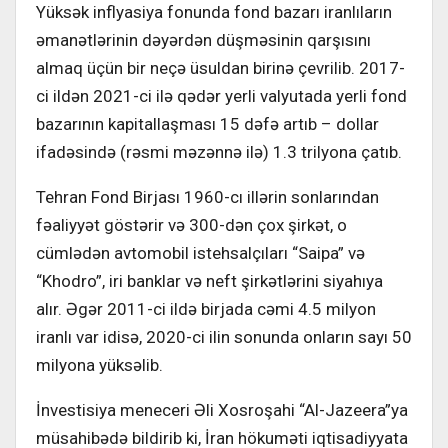
Yüksək inflyasiya fonunda fond bazarı iranlıların
əmanətlərinin dəyərdən düşməsinin qarşısını
almaq üçün bir neçə üsuldan birinə çevrilib. 2017-
ci ildən 2021-ci ilə qədər yerli valyutada yerli fond
bazarının kapitallaşması 15 dəfə artıb – dollar
ifadəsində (rəsmi məzənnə ilə) 1.3 trilyona çatıb.
Tehran Fond Birjası 1960-cı illərin sonlarından
fəaliyyət göstərir və 300-dən çox şirkət, o
cümlədən avtomobil istehsalçıları “Saipa” və
“Khodro”, iri banklar və neft şirkətlərini siyahıya
alır. Əgər 2011-ci ildə birjada cəmi 4.5 milyon
iranlı var idisə, 2020-ci ilin sonunda onların sayı 50
milyona yüksəlib.
İnvestisiya meneceri Əli Xosroşahi “Al-Jazeera”ya
müsahibədə bildirib ki, İran hökuməti iqtisadiyyata