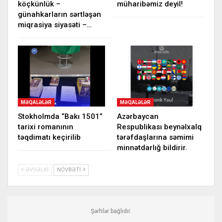
köçkünlük –
müharibəmiz deyil!
günahkarların sərtləşən
miqrasiya siyasəti –…
MƏQALƏLƏR
MƏQALƏLƏR
Stokholmda “Bakı 1501”
Azərbaycan
tarixi romanının
Respublikası beynəlxalq
təqdimatı keçirilib
tərəfdaşlarına səmimi
minnətdarlığ bildirir.
ƏVVƏLKI
NÖVBƏTI
Şərhlər bağlıdır.