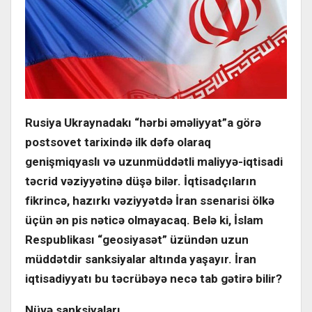
Rusiya Ukraynadakı “hərbi əməliyyat”a görə
postsovet tarixində ilk dəfə olaraq
genişmiqyaslı və uzunmüddətli maliyyə-iqtisadi
təcrid vəziyyətinə düşə bilər. İqtisadçıların
fikrincə, hazırkı vəziyyətdə İran ssenarisi ölkə
üçün ən pis nəticə olmayacaq. Belə ki, İslam
Respublikası “geosiyasət” üzündən uzun
müddətdir sanksiyalar altında yaşayır. İran
iqtisadiyyatı bu təcrübəyə necə tab gətirə bilir?
Nüvə sanksiyaları