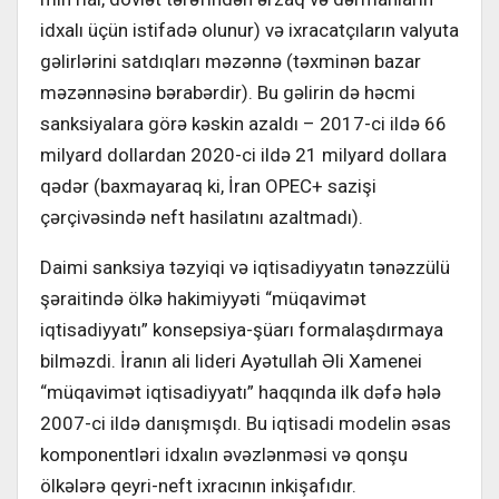
idxalı üçün istifadə olunur) və ixracatçıların valyuta
gəlirlərini satdıqları məzənnə (təxminən bazar
məzənnəsinə bərabərdir). Bu gəlirin də həcmi
sanksiyalara görə kəskin azaldı – 2017-ci ildə 66
milyard dollardan 2020-ci ildə 21 milyard dollara
qədər (baxmayaraq ki, İran OPEC+ sazişi
çərçivəsində neft hasilatını azaltmadı).
Daimi sanksiya təzyiqi və iqtisadiyyatın tənəzzülü
şəraitində ölkə hakimiyyəti “müqavimət
iqtisadiyyatı” konsepsiya-şüarı formalaşdırmaya
bilməzdi. İranın ali lideri Ayətullah Əli Xamenei
“müqavimət iqtisadiyyatı” haqqında ilk dəfə hələ
2007-ci ildə danışmışdı. Bu iqtisadi modelin əsas
komponentləri idxalın əvəzlənməsi və qonşu
ölkələrə qeyri-neft ixracının inkişafıdır.