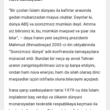
“Bir çoxları İslam dünyası ilə kafirlər arasında
gedən mübarizədən məyus olublar. Deyirlər ki,
dünya ABŞ və sionizmsiz mümkün deyil. Amma
siz bilirsiniz ki, bu, mümkün məqsəd və şüar ola
bilər”, – deyə İranın yeni seçilmiş prezidenti
Mahmud Əhmədinejad 2005-ci ilin oktyabrında
“Sionizmsiz dünya” adlı konfransda tamaşaçılara
müraciət etdi. Bundan bir neçə ay əvvəl Tehran
uranın zənginləşdirilməsi üzrə işi bərpa etdiyini,
ondan həm nüvə enerjisi, həm də silah olaraq dinc
məqsədlər üçün istifadə oluna biləcəyini açıqladı.
İrana qarşı sanksiyaların tarixi 1979-cu ildə İslam
inqilabının baş verdiyi və ölkənin dünyəvi
monarxiyadan teokratik respublikaya keçməsi ilə