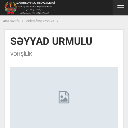
Ana səhifə
Video-foto xronika
SƏYYAD URMULU
VƏHŞİLİK