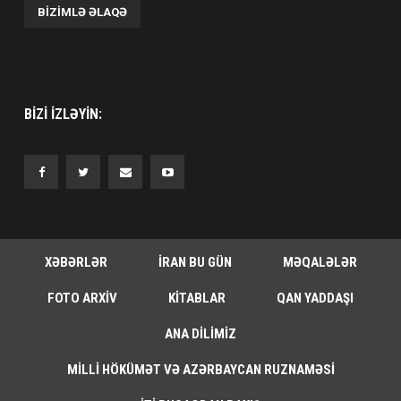
BIZIMLƏ ƏLAQƏ
BIZI IZLƏYIN:
XƏBƏRLƏR
İRAN BU GÜN
MƏQALƏLƏR
FOTO ARXIV
KITABLAR
QAN YADDAŞI
ANA DILIMIZ
MILLI HÖKÜMƏT VƏ AZƏRBAYCAN RUZNAMƏSI