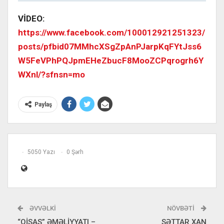
VİDEO:
https://www.facebook.com/100012921251323/
posts/pfbid07MMhcXSgZpAnPJarpKqFYtJss6
W5FeVPhPQJpmEHeZbucF8MooZCPqrogrh6Y
WXnl/?sfnsn=mo
Paylaş
5050 Yazı
0 Şərh
ƏVVƏLKI
NÖVBƏTI
“QİSAS” ƏMƏLİYYATI –
SƏTTAR XAN