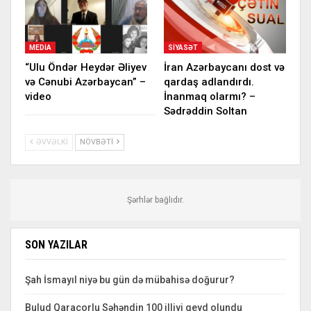
MEDIA
SIYASƏT
“Ulu Öndər Heydər Əliyev
İran Azərbaycanı dost və
və Cənubi Azərbaycan” –
qardaş adlandırdı.
video
İnanmaq olarmı? –
Sədrəddin Soltan
ƏVVƏLKI
NÖVBƏTI
Şərhlər bağlıdır.
SON YAZILAR
Şah İsmayıl niyə bu gün də mübahisə doğurur?
Bulud Qaraçorlu Səhəndin 100 illiyi qeyd olundu