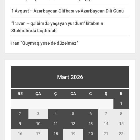
1 Avqust – Azərbaycan Əlifbası və Azərbaycan Dili Günü
“İrəvan – qəlbimdə yaşayan yurdum” kitabının
Stokholmda təqdimatı.
İran “Quymaq yesə də düzəlməz”
Mart 2026
BE
ÇA
Ç
CA
C
Ş
B
1
2
3
4
5
6
7
8
9
10
11
12
13
14
15
16
17
18
19
20
21
22