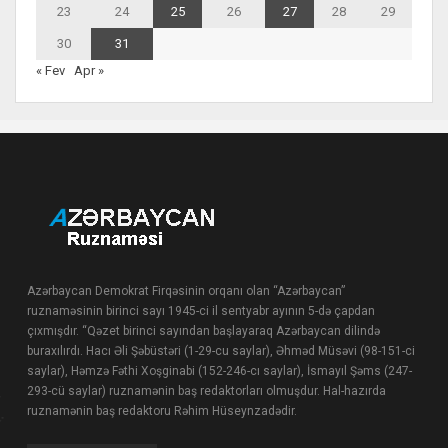
23
24
25
26
27
28
29
30
31
« Fev
Apr »
Azərbaycan Demokrat Firqəsinin orqanı olan “Azərbaycan”
ruznaməsinin birinci sayı 1945-ci il sentyabr ayının 5-də çapdan
çıxmışdır. “Qəzet birinci sayından başlayaraq Azərbaycan dilində
buraxılırdı. Hacı Əli Şəbüstəri (1-29-cu saylar), Əhməd Müsəvi (98-151-ci
saylar), Həmzə Fəthi Xoşginabi (152-246-cı saylar), İsmayıl Şəms (247-
293-cü saylar) ruznamənin baş redaktorları olmuşdur. Hal-hazırda
ruznamənin baş redaktoru Rəhim Hüseynzadədir.