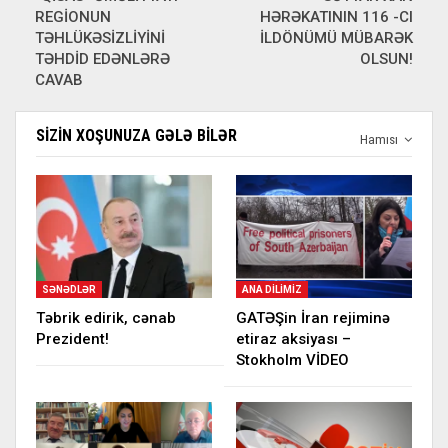
REGİONUN
HƏRƏKATININ 116 -CI
TƏHLÜKƏSİZLİYİNİ
İLDÖNÜMÜ MÜBARƏK
TƏHDİD EDƏNLƏRƏ
OLSUN!
CAVAB
SIZIN XOŞUNUZA GƏLƏ BILƏR
Hamısı
SƏNƏDLƏR
ANA DILIMIZ
Təbrik edirik, cənab
GATƏŞin İran rejiminə
Prezident!
etiraz aksiyası –
Stokholm VİDEO