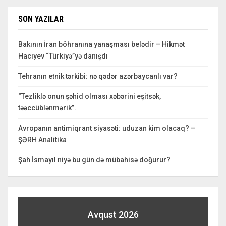
SON YAZILAR
Bakının İran böhranına yanaşması belədir – Hikmət
Hacıyev “Türkiyə”yə danışdı
Tehranın etnik tərkibi: nə qədər azərbaycanlı var?
“Tezliklə onun şəhid olması xəbərini eşitsək,
təəccüblənmərik”.
Avropanın antimiqrant siyasəti: uduzan kim olacaq? –
ŞƏRH Analitika
Şah İsmayıl niyə bu gün də mübahisə doğurur?
Avqust 2026