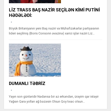
LİZ TRASS BAŞ NAZİR SEÇİLƏN KİMİ PUTİNİ
HƏDƏLƏDİ:
Böyük Britaniyanın yeni Baş naziri və Mühafizəkarlar partiyasının
lideri seçilmiş (Boris Consonn əvəzinə) xarici işlər naziri Liz…
DUMANLI TƏBRİZ
Yayın son günləridir Nədənsə bir az erkəndən, ürəyim qar istəyir
Yağsın Qara yolları ağ bəzəsin Olsun Qoy tıxac olsun…