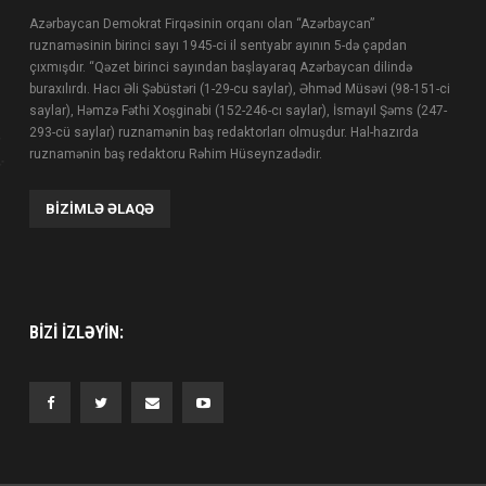
Azərbaycan Demokrat Firqəsinin orqanı olan “Azərbaycan”
ruznaməsinin birinci sayı 1945-ci il sentyabr ayının 5-də çapdan
çıxmışdır. “Qəzet birinci sayından başlayaraq Azərbaycan dilində
buraxılırdı. Hacı Əli Şəbüstəri (1-29-cu saylar), Əhməd Müsəvi (98-151-ci
saylar), Həmzə Fəthi Xoşginabi (152-246-cı saylar), İsmayıl Şəms (247-
293-cü saylar) ruznamənin baş redaktorları olmuşdur. Hal-hazırda
ruznamənin baş redaktoru Rəhim Hüseynzadədir.
BIZIMLƏ ƏLAQƏ
BIZI IZLƏYIN: