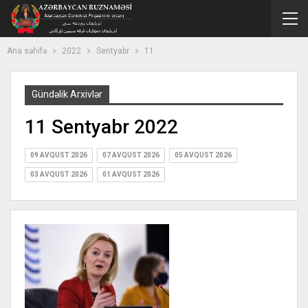
Ana səhifə
2022
Sentyabr
11
Gündəlik Arxivlər
11 Sentyabr 2022
09 AVQUST 2026
07 AVQUST 2026
05 AVQUST 2026
03 AVQUST 2026
01 AVQUST 2026