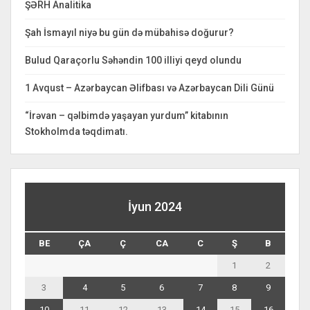
ŞƏRH Analitika
Şah İsmayıl niyə bu gün də mübahisə doğurur?
Bulud Qaraçorlu Səhəndin 100 illiyi qeyd olundu
1 Avqust – Azərbaycan Əlifbası və Azərbaycan Dili Günü
“İrəvan – qəlbimdə yaşayan yurdum” kitabının
Stokholmda təqdimatı.
İyun 2024
BE
ÇA
Ç
CA
C
Ş
B
1
2
3
4
5
6
7
8
9
10
11
12
13
14
15
16