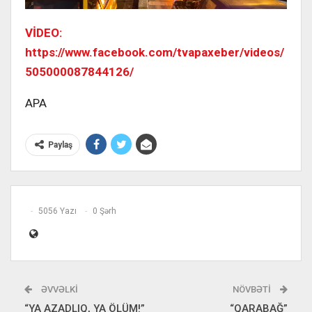
VİDEO:
https://www.facebook.com/tvapaxeber/videos/
505000087844126/
APA
Paylaş
5056 Yazı
0 Şərh
ƏVVƏLKI
NÖVBƏTI
“YA AZADLIQ, YA ÖLÜM!”
“QARABAĞ”