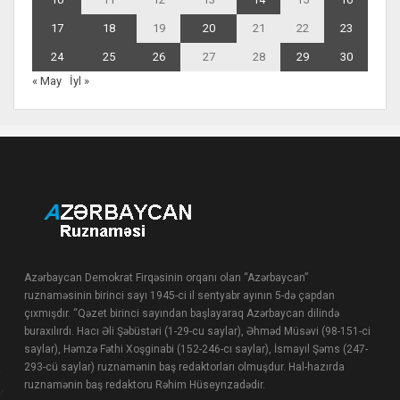
17
18
19
20
21
22
23
24
25
26
27
28
29
30
« May
İyl »
Azərbaycan Demokrat Firqəsinin orqanı olan “Azərbaycan”
ruznaməsinin birinci sayı 1945-ci il sentyabr ayının 5-də çapdan
çıxmışdır. “Qəzet birinci sayından başlayaraq Azərbaycan dilində
buraxılırdı. Hacı Əli Şəbüstəri (1-29-cu saylar), Əhməd Müsəvi (98-151-ci
saylar), Həmzə Fəthi Xoşginabi (152-246-cı saylar), İsmayıl Şəms (247-
293-cü saylar) ruznamənin baş redaktorları olmuşdur. Hal-hazırda
ruznamənin baş redaktoru Rəhim Hüseynzadədir.