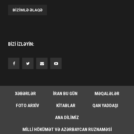
BIZIMLƏ ƏLAQƏ
BIZI IZLƏYIN:
XƏBƏRLƏR
İRAN BU GÜN
MƏQALƏLƏR
FOTO ARXIV
KITABLAR
QAN YADDAŞI
ANA DILIMIZ
MILLI HÖKÜMƏT VƏ AZƏRBAYCAN RUZNAMƏSI