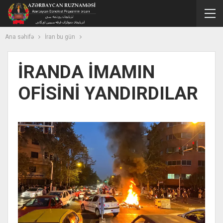
Ana səhifə
İran bu gün
İRANDA İMAMIN
OFİSİNİ YANDIRDILAR