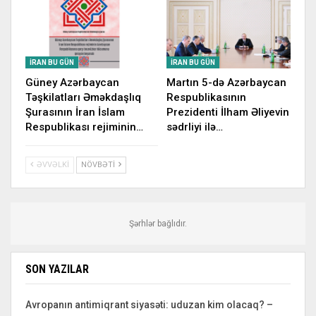
İRAN BU GÜN
İRAN BU GÜN
Güney Azərbaycan
Martın 5-də Azərbaycan
Təşkilatları Əməkdaşlıq
Respublikasının
Şurasının İran İslam
Prezidenti İlham Əliyevin
Respublikası rejiminin…
sədrliyi ilə…
ƏVVƏLKI
NÖVBƏTI
Şərhlər bağlıdır.
SON YAZILAR
Avropanın antimiqrant siyasəti: uduzan kim olacaq? –