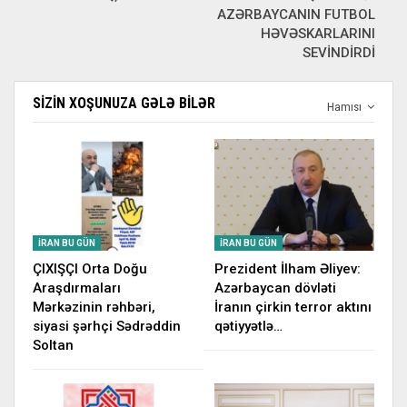
AZƏRBAYCANIN FUTBOL
HƏVƏSKARLARINI
SEVİNDİRDİ
SIZIN XOŞUNUZA GƏLƏ BILƏR
Hamısı
İRAN BU GÜN
İRAN BU GÜN
ÇIXIŞÇI Orta Doğu
Prezident İlham Əliyev:
Araşdırmaları
Azərbaycan dövləti
Mərkəzinin rəhbəri,
İranın çirkin terror aktını
siyasi şərhçi Sədrəddin
qətiyyətlə…
Soltan