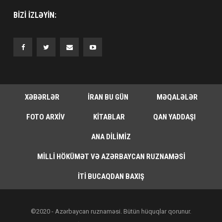
BIZI IZLƏYIN:
XƏBƏRLƏR
İRAN BU GÜN
MƏQALƏLƏR
FOTO ARXIV
KITABLAR
QAN YADDAŞI
ANA DILIMIZ
MILLI HÖKÜMƏT VƏ AZƏRBAYCAN RUZNAMƏSI
İTI BUCAQDAN BAXIŞ
©2020 - Azərbaycan ruznaməsi. Bütün hüquqlar qorunur.