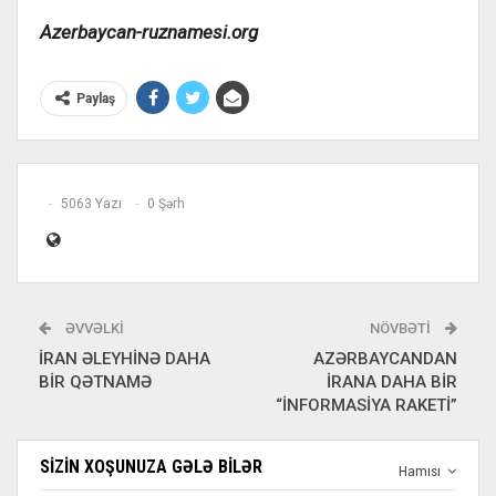
Azerbaycan-ruznamesi.org
Paylaş
5063 Yazı
0 Şərh
ƏVVƏLKI
NÖVBƏTI
İRAN ƏLEYHİNƏ DAHA
AZƏRBAYCANDAN
BİR QƏTNAMƏ
İRANA DAHA BİR
“İNFORMASİYA RAKETİ”
SIZIN XOŞUNUZA GƏLƏ BILƏR
Hamısı