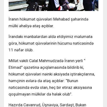
İranın hökumət qüvvələri Mehabad şəhərində
mülki əhaliyə atəş açıblar.
İrandakı mənbələrdən əldə etdiyimiz məlumata
görə, hökumət qüvvələrinin hücumu nəticəsində
11 nəfər ölüb.
Millət vəkili Cəlal Mahmudzadə İranın yerli “
Etimad” qəzetinə açıqlamasında bildirib ki,
hökumət qüvvələri nəinki aksiyada iştirakçılarına,
həmçinin evlərə də atəş açıblar: “Bunun
nəticəsində evdə olan, heç bir etiraz aksiyasına
qoşulmayan mülkilər də həlak olub”.
Hazırda Cavanrud, Üşnəviyə, Sərdəşt, Bukan