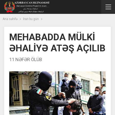
Ana səhifə
İran bu gün
MEHABADDA MÜLKİ
ƏHALİYƏ ATƏŞ AÇILIB
11 NƏFƏR ÖLÜB