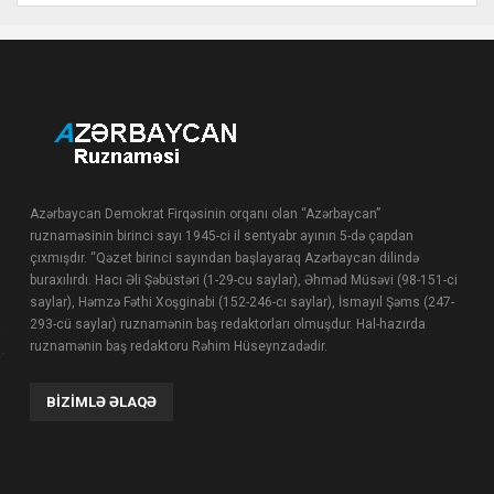
Azərbaycan Demokrat Firqəsinin orqanı olan “Azərbaycan”
ruznaməsinin birinci sayı 1945-ci il sentyabr ayının 5-də çapdan
çıxmışdır. “Qəzet birinci sayından başlayaraq Azərbaycan dilində
buraxılırdı. Hacı Əli Şəbüstəri (1-29-cu saylar), Əhməd Müsəvi (98-151-ci
saylar), Həmzə Fəthi Xoşginabi (152-246-cı saylar), İsmayıl Şəms (247-
293-cü saylar) ruznamənin baş redaktorları olmuşdur. Hal-hazırda
ruznamənin baş redaktoru Rəhim Hüseynzadədir.
BIZIMLƏ ƏLAQƏ