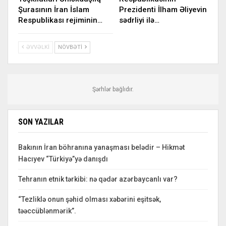
Şurasının İran İslam
Prezidenti İlham Əliyevin
Respublikası rejiminin…
sədrliyi ilə…
ƏVVƏLKI
NÖVBƏTI
Şərhlər bağlıdır.
SON YAZILAR
Bakının İran böhranına yanaşması belədir – Hikmət
Hacıyev “Türkiyə”yə danışdı
Tehranın etnik tərkibi: nə qədər azərbaycanlı var?
“Tezliklə onun şəhid olması xəbərini eşitsək,
təəccüblənmərik”.