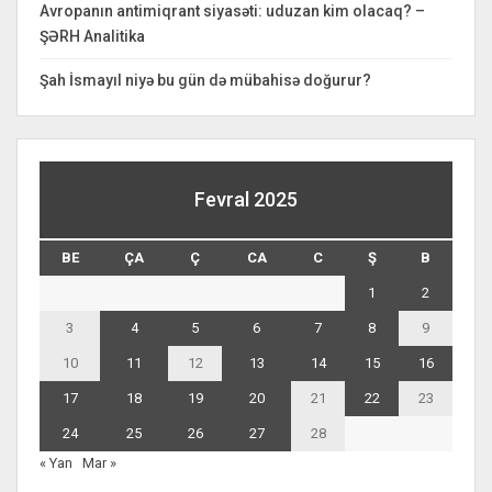
Avropanın antimiqrant siyasəti: uduzan kim olacaq? –
ŞƏRH Analitika
Şah İsmayıl niyə bu gün də mübahisə doğurur?
Fevral 2025
BE
ÇA
Ç
CA
C
Ş
B
1
2
3
4
5
6
7
8
9
10
11
12
13
14
15
16
17
18
19
20
21
22
23
24
25
26
27
28
« Yan
Mar »