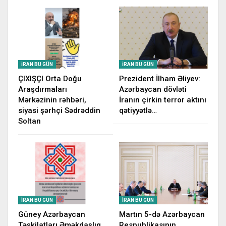
İRAN BU GÜN
İRAN BU GÜN
ÇIXIŞÇI Orta Doğu
Prezident İlham Əliyev:
Araşdırmaları
Azərbaycan dövləti
Mərkəzinin rəhbəri,
İranın çirkin terror aktını
siyasi şərhçi Sədrəddin
qətiyyətlə…
Soltan
İRAN BU GÜN
İRAN BU GÜN
Güney Azərbaycan
Martın 5-də Azərbaycan
Təşkilatları Əməkdaşlıq
Respublikasının