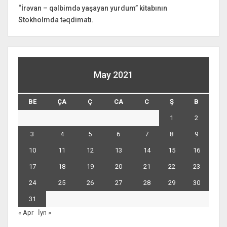
“İrəvan – qəlbimdə yaşayan yurdum” kitabının
Stokholmda təqdimatı.
May 2021
BE
ÇA
Ç
CA
C
Ş
B
1
2
3
4
5
6
7
8
9
10
11
12
13
14
15
16
17
18
19
20
21
22
23
24
25
26
27
28
29
30
31
« Apr
İyn »