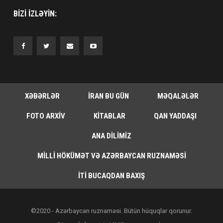
BIZI IZLƏYIN:
XƏBƏRLƏR
İRAN BU GÜN
MƏQALƏLƏR
FOTO ARXIV
KITABLAR
QAN YADDAŞI
ANA DILIMIZ
MILLI HÖKÜMƏT VƏ AZƏRBAYCAN RUZNAMƏSI
İTI BUCAQDAN BAXIŞ
©2020 - Azərbaycan ruznaməsi. Bütün hüquqlar qorunur.