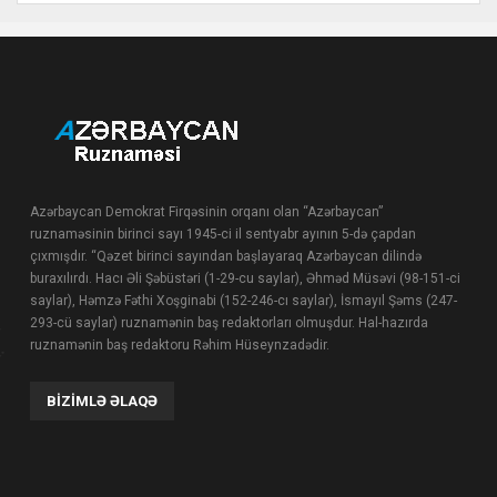
Azərbaycan Demokrat Firqəsinin orqanı olan “Azərbaycan”
ruznaməsinin birinci sayı 1945-ci il sentyabr ayının 5-də çapdan
çıxmışdır. “Qəzet birinci sayından başlayaraq Azərbaycan dilində
buraxılırdı. Hacı Əli Şəbüstəri (1-29-cu saylar), Əhməd Müsəvi (98-151-ci
saylar), Həmzə Fəthi Xoşginabi (152-246-cı saylar), İsmayıl Şəms (247-
293-cü saylar) ruznamənin baş redaktorları olmuşdur. Hal-hazırda
ruznamənin baş redaktoru Rəhim Hüseynzadədir.
BIZIMLƏ ƏLAQƏ