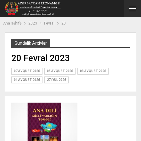
Ana səhifə
2023
Fevral
20
Gündəlik Arxivlər
20 Fevral 2023
07 AVQUST 2026
05 AVQUST 2026
03 AVQUST 2026
01 AVQUST 2026
27 İYUL 2026