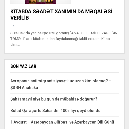
KİTABDA SƏADƏT XANIMIN DA MƏQALƏSİ
VERİLİB
Sizə Bakıda yenicə işıq üzü görmüş "ANA DİLİ – MİLLİ VARLIĞIN
TƏMƏLİ" adlı kitabımızdan faydalanmağı təklif edirəm. Kitab
elmi…
SON YAZILAR
Avropanın antimiqrant siyasəti: uduzan kim olacaq? –
ŞƏRH Analitika
Şah İsmayıl niyə bu gün də mübahisə doğurur?
Bulud Qaraçorlu Səhəndin 100 illiyi qeyd olundu
1 Avqust – Azərbaycan Əlifbası və Azərbaycan Dili Günü