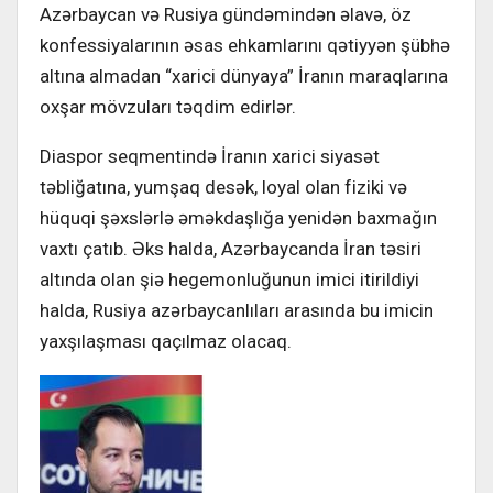
Azərbaycan və Rusiya gündəmindən əlavə, öz
konfessiyalarının əsas ehkamlarını qətiyyən şübhə
altına almadan “xarici dünyaya” İranın maraqlarına
oxşar mövzuları təqdim edirlər.
Diaspor seqmentində İranın xarici siyasət
təbliğatına, yumşaq desək, loyal olan fiziki və
hüquqi şəxslərlə əməkdaşlığa yenidən baxmağın
vaxtı çatıb. Əks halda, Azərbaycanda İran təsiri
altında olan şiə hegemonluğunun imici itirildiyi
halda, Rusiya azərbaycanlıları arasında bu imicin
yaxşılaşması qaçılmaz olacaq.