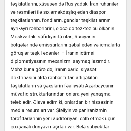
təşkilatlarını, xüsusən də Rusiyadakı İran ruhaniləri
və rəsmiləri ilə sıx əməkdaşlıq edən diaspor
təşkilatlarının, fondların, gənclər təşkilatlarının
ayrı-ayrı rəhbərlərini, eləcə də tez-tez bu ölkənin
Moskvadakı səfirliyində olan, Rusiyanın
bölgələrində emissarlarını qəbul edən və icmalarla
görüşlər təşkil edənləri – İranın ictimai
diplomatiyasının mexanizmi saymaq lazımdır.
Məhz buna görə də, İranın xarici siyasət
doktrinasını əldə rəhbər tutan adıçəkilən
təşkilatların və şəxslərin fəaliyyəti Azərbaycanın
müvafiq strukturlarından onlara yeni yanaşma
tələb edir. Əlavə edim ki, onlardan bir hissəsinin
media resursları var. Şiəliyin və paniranizmin
tərəfdarlarının yeni auditoriyanı cəlb etmək üçün
çoxşaxəli dünyəvi nəşrləri var. Belə subyektlər