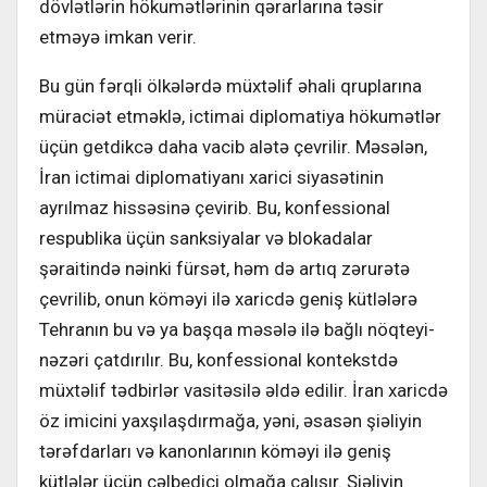
dövlətlərin hökumətlərinin qərarlarına təsir
etməyə imkan verir.
Bu gün fərqli ölkələrdə müxtəlif əhali qruplarına
müraciət etməklə, ictimai diplomatiya hökumətlər
üçün getdikcə daha vacib alətə çevrilir. Məsələn,
İran ictimai diplomatiyanı xarici siyasətinin
ayrılmaz hissəsinə çevirib. Bu, konfessional
respublika üçün sanksiyalar və blokadalar
şəraitində nəinki fürsət, həm də artıq zərurətə
çevrilib, onun köməyi ilə xaricdə geniş kütlələrə
Tehranın bu və ya başqa məsələ ilə bağlı nöqteyi-
nəzəri çatdırılır. Bu, konfessional kontekstdə
müxtəlif tədbirlər vasitəsilə əldə edilir. İran xaricdə
öz imicini yaxşılaşdırmağa, yəni, əsasən şiəliyin
tərəfdarları və kanonlarının köməyi ilə geniş
kütlələr üçün cəlbedici olmağa çalışır. Şiəliyin