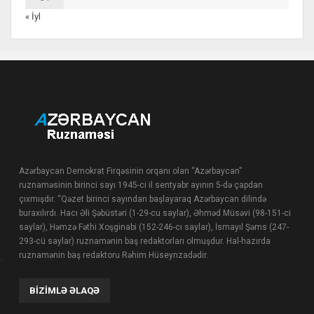
« İyl
Azərbaycan Demokrat Firqəsinin orqanı olan “Azərbaycan”
ruznaməsinin birinci sayı 1945-ci il sentyabr ayının 5-də çapdan
çıxmışdır. “Qəzet birinci sayından başlayaraq Azərbaycan dilində
buraxılırdı. Hacı Əli Şəbüstəri (1-29-cu saylar), Əhməd Müsəvi (98-151-ci
saylar), Həmzə Fəthi Xoşginabi (152-246-cı saylar), İsmayıl Şəms (247-
293-cü saylar) ruznamənin baş redaktorları olmuşdur. Hal-hazırda
ruznamənin baş redaktoru Rəhim Hüseynzadədir.
BIZIMLƏ ƏLAQƏ