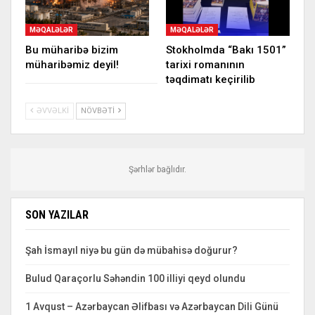
MƏQALƏLƏR
MƏQALƏLƏR
Bu müharibə bizim
Stokholmda “Bakı 1501”
müharibəmiz deyil!
tarixi romanının
təqdimatı keçirilib
ƏVVƏLKI
NÖVBƏTI
Şərhlər bağlıdır.
SON YAZILAR
Şah İsmayıl niyə bu gün də mübahisə doğurur?
Bulud Qaraçorlu Səhəndin 100 illiyi qeyd olundu
1 Avqust – Azərbaycan Əlifbası və Azərbaycan Dili Günü