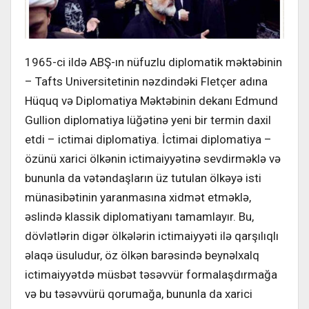
1965-ci ildə ABŞ-ın nüfuzlu diplomatik məktəbinin
– Tafts Universitetinin nəzdindəki Fletçer adına
Hüquq və Diplomatiya Məktəbinin dekanı Edmund
Gullion diplomatiya lüğətinə yeni bir termin daxil
etdi – ictimai diplomatiya. İctimai diplomatiya –
özünü xarici ölkənin ictimaiyyətinə sevdirməklə və
bununla da vətəndaşların üz tutulan ölkəyə isti
münasibətinin yaranmasına xidmət etməklə,
əslində klassik diplomatiyanı tamamlayır. Bu,
dövlətlərin digər ölkələrin ictimaiyyəti ilə qarşılıqlı
əlaqə üsuludur, öz ölkən barəsində beynəlxalq
ictimaiyyətdə müsbət təsəvvür formalaşdırmağa
və bu təsəvvürü qorumağa, bununla da xarici