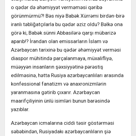
o qədər də əhəmiyyət verməməsi qəribə
görünmürmü?! Bəs niyə Babək Xürrəmi birdən-birə
iranlı təbliğatçılarla bu qədər əziz oldu? Bəlkə ona
görə ki, Babək sünni Abbasilərə qarşı mübarizə
aparıb!? İrandan olan emissarların İslam və
Azərbaycan tarixinə bu qədər əhəmiyyət verməsi
diaspor mühitində parçalanmaya, müxalifliyə,
müəyyən insanların şəxsiyyətinə pərəstiş
edilməsinə, hətta Rusiya azərbaycanlıları arasında
konfessional fanatizm və anaxronizmlərin
yaranmasına gətirib çıxarır. Azərbaycan
maarifçiliyinin ünlü isimləri bunun barəsində
yazıblar.
Azərbaycan icmalarına ciddi təsir göstərməsi
səbəbindən, Rusiyadakı azərbaycanlıların şiə