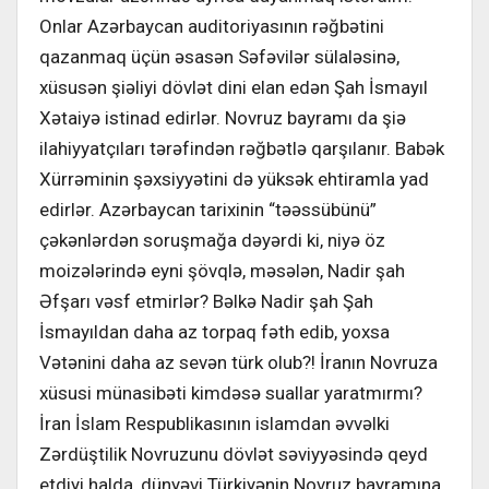
Onlar Azərbaycan auditoriyasının rəğbətini
qazanmaq üçün əsasən Səfəvilər sülaləsinə,
xüsusən şiəliyi dövlət dini elan edən Şah İsmayıl
Xətaiyə istinad edirlər. Novruz bayramı da şiə
ilahiyyatçıları tərəfindən rəğbətlə qarşılanır. Babək
Xürrəminin şəxsiyyətini də yüksək ehtiramla yad
edirlər. Azərbaycan tarixinin “təəssübünü”
çəkənlərdən soruşmağa dəyərdi ki, niyə öz
moizələrində eyni şövqlə, məsələn, Nadir şah
Əfşarı vəsf etmirlər? Bəlkə Nadir şah Şah
İsmayıldan daha az torpaq fəth edib, yoxsa
Vətənini daha az sevən türk olub?! İranın Novruza
xüsusi münasibəti kimdəsə suallar yaratmırmı?
İran İslam Respublikasının islamdan əvvəlki
Zərdüştilik Novruzunu dövlət səviyyəsində qeyd
etdiyi halda, dünyəvi Türkiyənin Novruz bayramına