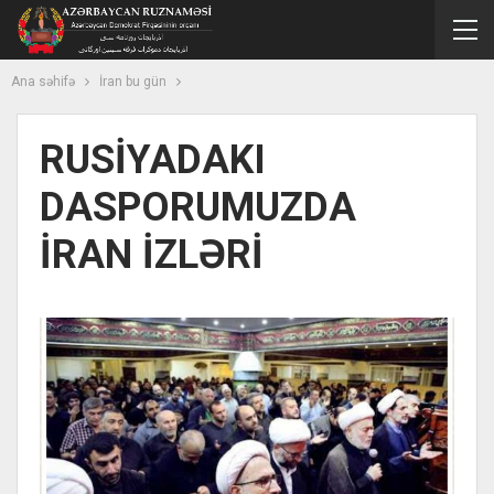
Ana səhifə
İran bu gün
RUSİYADAKI
DASPORUMUZDA
İRAN İZLƏRİ