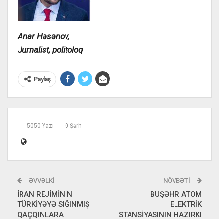
Anar Həsənov,
Jurnalist
,
politoloq
Paylaş
5050 Yazı
0 Şərh
ƏVVƏLKI
NÖVBƏTI
İRAN REJİMİNİN
BUŞƏHR ATOM
TÜRKİYƏYƏ SIĞINMIŞ
ELEKTRİK
QAÇQINLARA
STANSİYASININ HAZIRKI