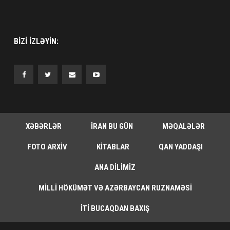
BIZI IZLƏYIN:
XƏBƏRLƏR
İRAN BU GÜN
MƏQALƏLƏR
FOTO ARXIV
KITABLAR
QAN YADDAŞI
ANA DILIMIZ
MILLI HÖKÜMƏT VƏ AZƏRBAYCAN RUZNAMƏSI
İTI BUCAQDAN BAXIŞ