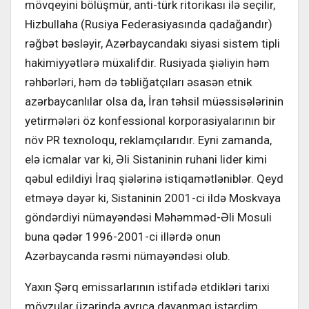
mövqeyini bölüşmür, anti-türk ritorikası ilə seçilir,
Hizbullaha (Rusiya Federasiyasında qadağandır)
rəğbət bəsləyir, Azərbaycandakı siyasi sistem tipli
hakimiyyətlərə müxalifdir. Rusiyada şiəliyin həm
rəhbərləri, həm də təbliğatçıları əsasən etnik
azərbaycanlılar olsa da, İran təhsil müəssisələrinin
yetirmələri öz konfessional korporasiyalarının bir
növ PR texnoloqu, reklamçılarıdır. Eyni zamanda,
elə icmalar var ki, Əli Sistaninin ruhani lider kimi
qəbul edildiyi İraq şiələrinə istiqamətləniblər. Qeyd
etməyə dəyər ki, Sistaninin 2001-ci ildə Moskvaya
göndərdiyi nümayəndəsi Məhəmməd-Əli Mosuli
buna qədər 1996-2001-ci illərdə onun
Azərbaycanda rəsmi nümayəndəsi olub.
Yaxın Şərq emissarlarının istifadə etdikləri tarixi
mövzular üzərində ayrıca dayanmaq istərdim.