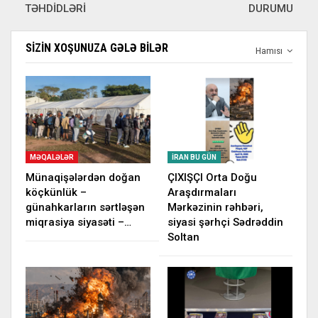
TƏHDİDLƏRİ
DURUMU
SIZIN XOŞUNUZA GƏLƏ BILƏR
Hamısı
MƏQALƏLƏR
İRAN BU GÜN
Münaqişələrdən doğan
ÇIXIŞÇI Orta Doğu
köçkünlük –
Araşdırmaları
günahkarların sərtləşən
Mərkəzinin rəhbəri,
miqrasiya siyasəti –…
siyasi şərhçi Sədrəddin
Soltan