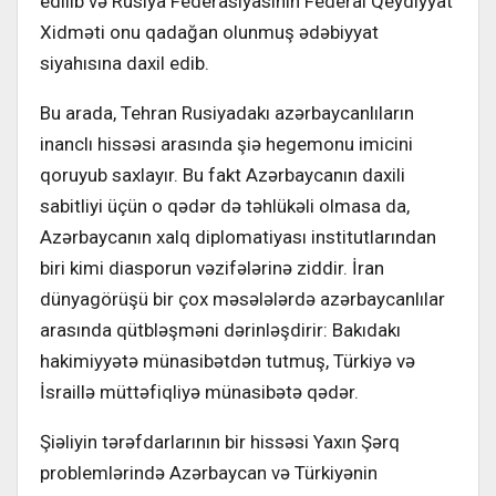
edilib və Rusiya Federasiyasının Federal Qeydiyyat
Xidməti onu qadağan olunmuş ədəbiyyat
siyahısına daxil edib.
Bu arada, Tehran Rusiyadakı azərbaycanlıların
inanclı hissəsi arasında şiə hegemonu imicini
qoruyub saxlayır. Bu fakt Azərbaycanın daxili
sabitliyi üçün o qədər də təhlükəli olmasa da,
Azərbaycanın xalq diplomatiyası institutlarından
biri kimi diasporun vəzifələrinə ziddir. İran
dünyagörüşü bir çox məsələlərdə azərbaycanlılar
arasında qütbləşməni dərinləşdirir: Bakıdakı
hakimiyyətə münasibətdən tutmuş, Türkiyə və
İsraillə müttəfiqliyə münasibətə qədər.
Şiəliyin tərəfdarlarının bir hissəsi Yaxın Şərq
problemlərində Azərbaycan və Türkiyənin