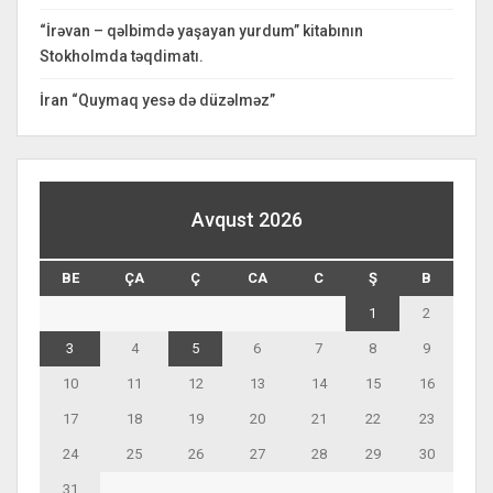
“İrəvan – qəlbimdə yaşayan yurdum” kitabının
Stokholmda təqdimatı.
İran “Quymaq yesə də düzəlməz”
Avqust 2026
BE
ÇA
Ç
CA
C
Ş
B
1
2
3
4
5
6
7
8
9
10
11
12
13
14
15
16
17
18
19
20
21
22
23
24
25
26
27
28
29
30
31