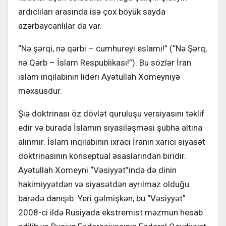
ardıclıları arasında isə çox böyük sayda
azərbaycanlılar da var.
“Nə şərqi, nə qərbi – cumhureyi eslami!” (“Nə Şərq,
nə Qərb – İslam Respublikası!”). Bu sözlər İran
islam inqilabının lideri Ayətullah Xomeyniyə
məxsusdur.
Şiə doktrinası öz dövlət quruluşu versiyasını təklif
edir və burada İslamın siyasiləşməsi şübhə altına
alınmır. İslam inqilabının ixracı İranın xarici siyasət
doktrinasının konseptual əsaslarından biridir.
Ayətullah Xomeyni “Vəsiyyət”ində də dinin
hakimiyyətdən və siyasətdən ayrılmaz olduğu
barədə danışıb. Yeri gəlmişkən, bu “Vəsiyyət”
2008-ci ildə Rusiyada ekstremist məzmun hesab