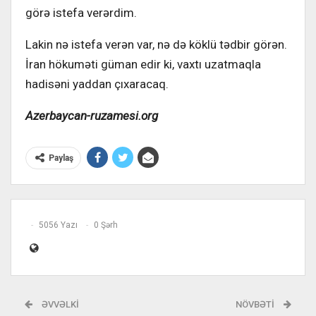
görə istefa verərdim.
Lakin nə istefa verən var, nə də köklü tədbir görən.
İran hökuməti güman edir ki, vaxtı uzatmaqla
hadisəni yaddan çıxaracaq.
Azerbaycan-ruzamesi.org
Paylaş
5056 Yazı
0 Şərh
ƏVVƏLKI
NÖVBƏTI