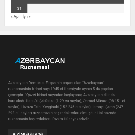
31
« Apr
İyn »
Azərbaycan Demokrat Firqəsinin orqanı olan “Azərbaycan”
ruznaməsinin birinci sayı 1945-ci il sentyabr ayının 5-də çapdan
çıxmışdır. “Qəzet birinci sayından başlayaraq Azərbaycan dilində
buraxılırdı. Hacı Əli Şəbüstəri (1-29-cu saylar), Əhməd Müsəvi (98-151-ci
saylar), Həmzə Fəthi Xoşginabi (152-246-cı saylar), İsmayıl Şəms (247-
293-cü saylar) ruznamənin baş redaktorları olmuşdur. Hal-hazırda
ruznamənin baş redaktoru Rəhim Hüseynzadədir.
BIZIMLƏ ƏLAQƏ