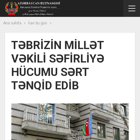
Ana səhifə
İran bu gün
TƏBRİZİN MİLLƏT
VƏKİLİ SƏFİRLİYƏ
HÜCUMU SƏRT
TƏNQİD EDİB