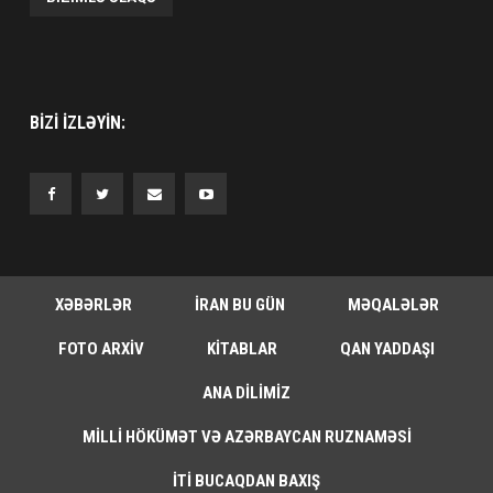
BIZI IZLƏYIN:
XƏBƏRLƏR
İRAN BU GÜN
MƏQALƏLƏR
FOTO ARXIV
KITABLAR
QAN YADDAŞI
ANA DILIMIZ
MILLI HÖKÜMƏT VƏ AZƏRBAYCAN RUZNAMƏSI
İTI BUCAQDAN BAXIŞ