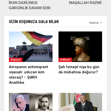
İRAN DAXİLİNDƏ
MAŞALLAH RƏZMİ:
GƏRGİNLİK DAVAM EDİR
SIZIN XOŞUNUZA GƏLƏ BILƏR
Hamısı
SIYASƏT
SIYASƏT
Avropanın antimiqrant
Şah İsmayıl niyə bu gün
siyasəti: uduzan kim
də mübahisə doğurur?
olacaq? – ŞƏRH
Analitika