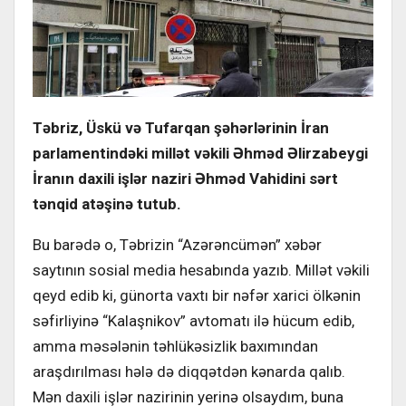
Təbriz, Üskü və Tufarqan şəhərlərinin İran
parlamentindəki millət vəkili Əhməd Əlirzabeygi
İranın daxili işlər naziri Əhməd Vahidini sərt
tənqid atəşinə tutub.
Bu barədə o, Təbrizin “Azərəncümən” xəbər
saytının sosial media hesabında yazıb. Millət vəkili
qeyd edib ki, günorta vaxtı bir nəfər xarici ölkənin
səfirliyinə “Kalaşnikov” avtomatı ilə hücum edib,
amma məsələnin təhlükəsizlik baxımından
araşdırılması hələ də diqqətdən kənarda qalıb.
Mən daxili işlər nazirinin yerinə olsaydım, buna