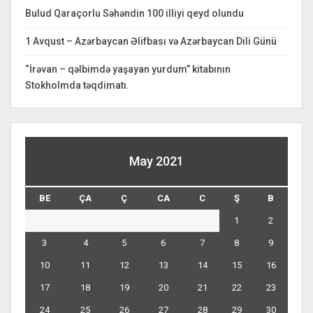
Bulud Qaraçorlu Səhəndin 100 illiyi qeyd olundu
1 Avqust – Azərbaycan Əlifbası və Azərbaycan Dili Günü
“İrəvan – qəlbimdə yaşayan yurdum” kitabının
Stokholmda təqdimatı.
May 2021
BE
ÇA
Ç
CA
C
Ş
B
1
2
3
4
5
6
7
8
9
10
11
12
13
14
15
16
17
18
19
20
21
22
23
24
25
26
27
28
29
30