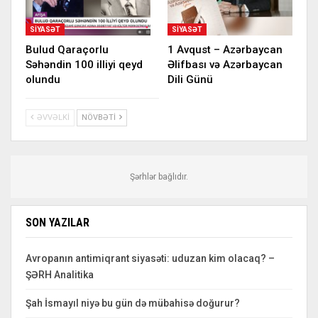
SIYASƏT
SIYASƏT
Bulud Qaraçorlu
1 Avqust – Azərbaycan
Səhəndin 100 illiyi qeyd
Əlifbası və Azərbaycan
olundu
Dili Günü
ƏVVƏLKI
NÖVBƏTI
Şərhlər bağlıdır.
SON YAZILAR
Avropanın antimiqrant siyasəti: uduzan kim olacaq? –
ŞƏRH Analitika
Şah İsmayıl niyə bu gün də mübahisə doğurur?