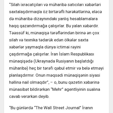
“Silah ixracatçıları və müharibə satıcıları xəbərləri
saxtalaşdırmaqla öz birtərəfli hərəkətlərinə, eləcə
də müharibə dizaynındakı yanlış hesablamalara
haqq qazandırmağa çalışırlar. Bu yalan xəbərdir.
Təəssüf ki, münaqişə tərəflərindən birinə ən çox
silah və texnika tədarük edən ölkələr saxta
xəbərlər yaymaqla dünya ictimai rəyini
çaşdırmağa çalışırlar. İran İslam Respublikası
münaqişədə (Ukraynada Rusiyanın başlatdığı
müharibə) heç bir tərəfi qəbul etmir və belə etməyi
planlaşdırmır. Onun məqsədi münaqişənin siyasi
həllinə nail olmaqdır”, – o, bunu qəzetin xəbərinə
münasibət bildirərkən “Mehr” agentliyinin sualına
cavab verərkən deyib.
“Bu günlərdə “The Wall Street Journal” İranın