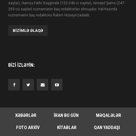
saylar), Həmzə Fəthi Xoşginabi (152-246-cı saylar), İsmayıl Şəms (247-
293-cü saylar) ruznamənin baş redaktorları olmuşdur. Hal-hazırda
ruznamənin baş redaktoru Rəhim Hüseynzadədir.
BIZIMLƏ ƏLAQƏ
BIZI IZLƏYIN:
XƏBƏRLƏR
İRAN BU GÜN
MƏQALƏLƏR
FOTO ARXIV
KITABLAR
QAN YADDAŞI