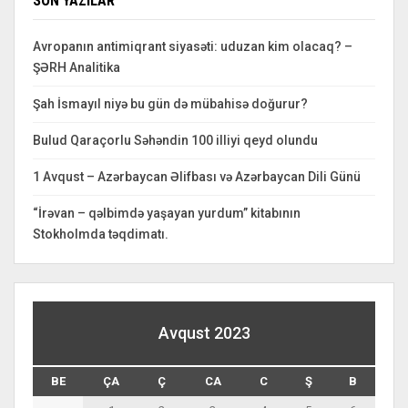
SON YAZILAR
Avropanın antimiqrant siyasəti: uduzan kim olacaq? –
ŞƏRH Analitika
Şah İsmayıl niyə bu gün də mübahisə doğurur?
Bulud Qaraçorlu Səhəndin 100 illiyi qeyd olundu
1 Avqust – Azərbaycan Əlifbası və Azərbaycan Dili Günü
“İrəvan – qəlbimdə yaşayan yurdum” kitabının
Stokholmda təqdimatı.
Avqust 2023
BE
ÇA
Ç
CA
C
Ş
B