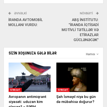
ƏVVƏLKI
NÖVBƏTI
İRANDA AVTOMOBİL
ABŞ İNSTİTUTU:
MOLLANI VURDU:
“İRANDA İQTİSADİ
MOTİVLİ TƏTİLLƏR VƏ
ETİRAZLAR
GÜCLƏNƏCƏK”
SIZIN XOŞUNUZA GƏLƏ BILƏR
Hamısı
SIYASƏT
SIYASƏT
Avropanın antimiqrant
Şah İsmayıl niyə bu gün
siyasəti: uduzan kim
də mübahisə doğurur?
olacaq? – ŞƏRH