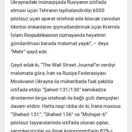
Ukraynadakı münaqişədə Rusiyanın istifadə
etməsi üçün Tehranın layihələndirdiyi 6000
pilotsuz uçan aparat istehsal edə biləcək zavodun
tikintisi imkanlarını qiymətləndirmək üçün Kremilə
İslam Respublikasının nümayəndə heyətinin
göndərilməsi barədə məlumat yayıb”, – deyə
“Mehr” qeyd edir.
Qeyd edək ki, “The Wall Street Journal”ın verdiyi
məlumata görə, İran və Rusiya Federasiyası
Moskvanın Ukrayna ilə müharibədə fəal şəkildə
istifadə etdiyi “Şahed-131/136” kamikadze
dronlarının birgə istehsalı ilə bağlı gizli danışıqları
davam etdirir. Hətta nəşr iddia dir ki, İrana məxsus
“Shahed-131”, “Shahed 136” və “Mohajer-6”
pilotsuz təyyarələrində istifadə olunan çiplər,
yarımkeçiricilər və digər komponentlərin 82%-i