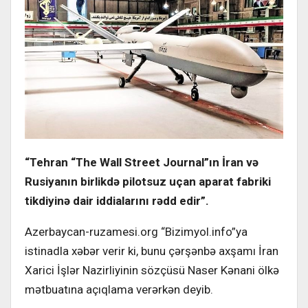
“Tehran “The Wall Street Journal”ın İran və
Rusiyanın birlikdə pilotsuz uçan aparat fabriki
tikdiyinə dair iddialarını rədd edir”.
Azerbaycan-ruzamesi.org “Bizimyol.info”ya
istinadla xəbər verir ki, bunu çərşənbə axşamı İran
Xarici İşlər Nazirliyinin sözçüsü Naser Kənani ölkə
mətbuatına açıqlama verərkən deyib.