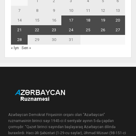
1
2
3
4
5
6
7
8
9
10
11
12
13
14
15
16
17
18
19
20
21
22
23
24
25
26
27
28
29
30
31
« İyn
Sen »
Azərbaycan Demokrat Firqəsinin orqanı olan “Azərbaycan”
ruznaməsinin birinci sayı 1945-ci il sentyabr ayının 5-də çapdan
çıxmışdır. “Qəzet birinci sayından başlayaraq Azərbaycan dilində
buraxılırdı. Hacı Əli Şəbüstəri (1-29-cu saylar), Əhməd Müsəvi (98-151-ci