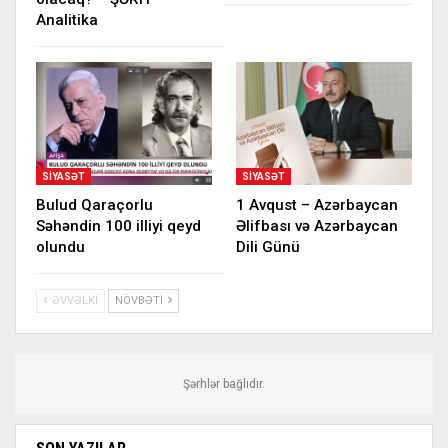
Analitika
SIYASƏT
SIYASƏT
Bulud Qaraçorlu
1 Avqust – Azərbaycan
Səhəndin 100 illiyi qeyd
Əlifbası və Azərbaycan
olundu
Dili Günü
ƏVVƏLKI
NÖVBƏTI
Şərhlər bağlıdır.