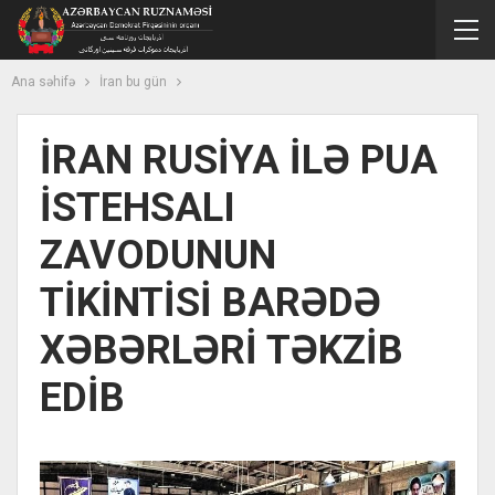
Ana səhifə
İran bu gün
İRAN RUSİYA İLƏ PUA
İSTEHSALI
ZAVODUNUN
TİKİNTİSİ BARƏDƏ
XƏBƏRLƏRİ TƏKZİB
EDİB