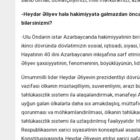
sahib olmalı, dövlətçiliyimizi, milli məfkurəmizi, a
-Heydər Əliyev hələ hakimiyyətə gəlməzdən öncə
bilərsinizmi?
-Ulu Öndərin istər Azərbaycanda hakimiyyətinin bir
ikinci dövründə dövlətimizin sosial, iqtisadi, siyasi,
Həyatının 40 ilini Azərbaycanın inkişafına sərf etm
Əliyev şəxsiyyətinin, fenomeninin, böyüklüyünün, liderl
Ümummilli lider Heydər Əliyevin prezidentliyi dövr
vəzifəsi ölkənin müstəqilliyini, suverenliyini, ərazi
təhlükəsizlik sistemi ilə əlaqələndirmək, mənafeyi A
uyğun gələn ölkələrlə daha sıx əməkdaşlıq, müttəfiq
qorunması və möhkəmləndirilməsi, ölkənin təhlükəsiz
təhlükəsizlik sistemi ilə uzlaşdırılmış fəaliyyətdi
Respublikasının xarici siyasətinin konseptual əsasla
Konstitusiyasında, Heydər Əliyevin etdiyi xarici səfə