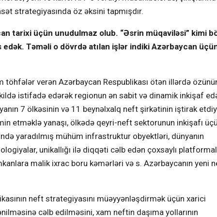
asət strategiyasında öz əksini tapmışdır.
can tarixi üçün unudulmaz olub. “Əsrin müqaviləsi” kimi b
s edək. Təməli o dövrdə atılan işlər indiki Azərbaycan üçü
m töhfələr verən Azərbaycan Respublikası ötən illərdə özünü
ildə istifadə edərək regionun ən sabit və dinamik inkişaf ed
yanın 7 ölkəsinin və 11 beynəlxalq neft şirkətinin iştirak etdiy
min etməklə yanaşı, ölkədə qeyri-neft sektorunun inkişafı üç
sində yaradılmış mühüm infrastruktur obyektləri, dünyanın
giyalar, unikallığı ilə diqqəti cəlb edən çoxsaylı platformal
 imkanlara malik ixrac boru kəmərləri və s. Azərbaycanın yeni n
kasının neft strategiyasını müəyyənləşdirmək üçün xarici
nilməsinə cəlb edilməsini, xam neftin daşıma yollarının