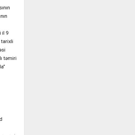
sının
ının
il 9
arixli
əsi
ı təmiri
da”
əd