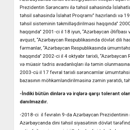
Prezidentin Sərəncamı ilə təhsil sahəsində İslahatl
təhsil sahəsində İslahat Proqramı” hazırlandı və 19
təhsil sisteminin təkmilləşdirilməsi haqqında” 2000-ci
haqqında” 2001-ci il 18 iyun, “Azərbaycan Əlifbası
avqust, “Azərbaycan Respublikasında dövlət dili ha
fərmanlar, “Azərbaycan Respublikasında ümumtəhsi
haqqında” 2002-ci il 4 oktyabr tarixli, “Azərbaycan 
və müasir tədris avadanlıqları ilə təmin olunmasın
2003-cü il 17 fevral tarixli sərəncamlar ümumtəhsi
bazasının möhkəmləndirilməsinə zəmin yaratdı, təh
-İndiki bütün dinlərə və irqlərə qarşı tolerant 
danılmazdır.
-2018-ci il fevralın 9-da Azərbaycan Prezidentinin 
Azərbaycanda dini təhsil siyasətinin dövlət tərəfi