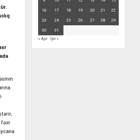
9
10
11
12
13
14
15
ür.
16
17
18
19
20
21
22
slıq
23
24
25
26
27
28
29
30
31
« Apr
İyn »
əxr
şada
əsinin
arına
i
tərir,
 fəxr
baycana