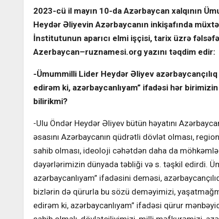
2023-cü il mayın 10-da Azərbaycan xalqının Ümum
Heydər Əliyevin Azərbaycanın inkişafında müxtəl
İnstitutunun aparıcı elmi işçisi, tarix üzrə fəlsə
Azerbaycan
–
ruznamesi
.
org
ya
zını təqdim edir:
-Ümummilli Lider Heydər Əliyev azərbaycançılıq 
edirəm ki, azərbaycanlıyam” ifadəsi hər birimizin
bilirikmi?
-Ulu Öndər Heydər Əliyev bütün həyatını Azərbaycan
əsasını Azərbaycanın qüdrətli dövlət olması, region
sahib olması, ideoloji cəhətdən daha da möhkəmlən
dəyərlərimizin dünyada təbliği və s. təşkil edirdi. 
azərbaycanlıyam” ifadəsini deməsi, azərbaycançılıq mə
bizlərin də qürurla bu sözü deməyimizi, yaşatmağmı
edirəm ki, azərbaycanlıyam” ifadəsi qürur mənbəyid