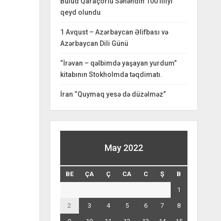
Bulud Qaraçorlu Səhəndin 100 illiyi
qeyd olundu
1 Avqust – Azərbaycan Əlifbası və
Azərbaycan Dili Günü
“İrəvan – qəlbimdə yaşayan yurdum”
kitabının Stokholmda təqdimatı.
İran “Quymaq yesə də düzəlməz”
May 2022
BE
ÇA
Ç
CA
C
Ş
B
1
2
3
4
5
6
7
8