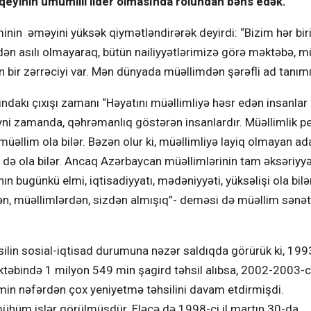
vqeyinin ümumilli lider olmasında rolundan bəhs edək.
nin əməyini yüksək qiymətləndirərək deyirdi: “Bizim hər bir
dən asılı olmayaraq, bütün nailiyyətlərimizə görə məktəbə, m
in bir zərrəciyi var. Mən dünyada müəllimdən şərəfli ad tanım
ndakı çıxışı zamanı “Həyatını müəllimliyə həsr edən insanlar
eyni zamanda, qəhrəmanlıq göstərən insanlardır. Müəllimlik p
 müəllim ola bilər. Bəzən olur ki, müəllimliyə layiq olmayan a
ə də ola bilər. Ancaq Azərbaycan müəllimlərinin tam əksəriyyət
n bugünkü elmi, iqtisadiyyatı, mədəniyyəti, yüksəlişi ola bil
ən, müəllimlərdən, sizdən almışıq”- deməsi də müəllim sənəti
silin sosial-iqtisad durumuna nəzər saldıqda görürük ki, 19
ktəbində 1 milyon 549 min şagird təhsil alıbsa, 2002-2003-c
in nəfərdən çox yeniyetmə təhsilini davam etdirmişdi.
mühüm işlər görülmüşdür. Eləcə də 1998-ci il martın 30-da