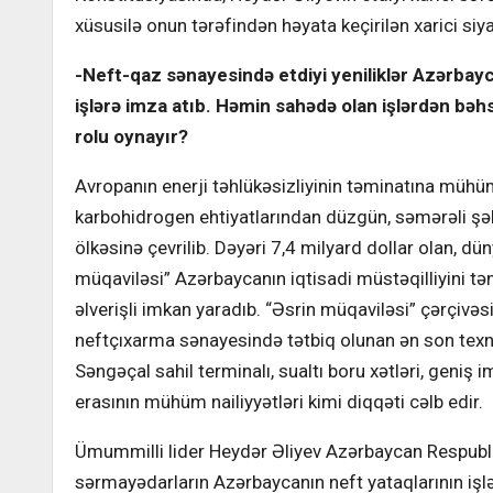
xüsusilə onun tərəfindən həyata keçirilən xarici siy
-Neft-qaz sənayesində etdiyi yeniliklər Azərbay
işlərə imza atıb. Həmin sahədə olan işlərdən bəh
rolu oynayır?
Avropanın enerji təhlükəsizliyinin təminatına mühü
karbohidrogen ehtiyatlarından düzgün, səmərəli şək
ölkəsinə çevrilib. Dəyəri 7,4 milyard dollar olan, dün
müqaviləsi” Azərbaycanın iqtisadi müstəqilliyini tə
əlverişli imkan yaradıb. “Əsrin müqaviləsi” çərçivə
neftçıxarma sənayesində tətbiq olunan ən son texnolo
Səngəçal sahil terminalı, sualtı boru xətləri, geniş
erasının mühüm nailiyyətləri kimi diqqəti cəlb edir.
Ümummilli lider Heydər Əliyev Azərbaycan Respubli
sərmayədarların Azərbaycanın neft yataqlarının işlə