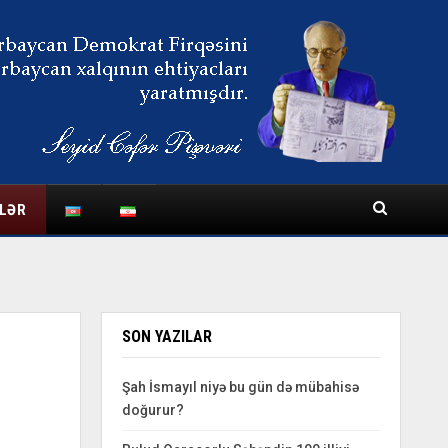
LƏR
SON YAZILAR
Şah İsmayıl niyə bu gün də mübahisə
doğurur?