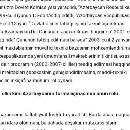
ar üzrə Dövlət Komissiyası yaradıldı, “Azərbaycan Respublika
99-cu il iyunun 15-də təsdiq edildi, “Azərbaycan Respublikas
 il 13 iyun, “Dövlət dilinin tətbiqi işinin təkmilləşdirilməsi
 və Azərbaycan Dili Gününün təsis edilməsi haqqında” 2001-ci 
qqında” Qanunun tətbiq edilməsi barədə” 2003-cü il 2 yanvar t
l məktəblərinin müvafiq texniki bazasının möhkəmləndirilm
Respublikasında yeni ümumtəhsil məktəblərinin tikintisi, əsasl
a dair proqramın (2003-2007-ci illər) təsdiq edilməsi haqqın
l məktəbləri şəbəkəsinin genişləndirilməsinə, maddi-texniki
silin inkişafına mühüm rol oynadı.
olan ölkə kimi Azərbaycanın formalaşmasında onun rolu
sərəncamı ilə İlahiyyat İnstitutu yaradılıb. Burda əsas məqs
ndən idarə olunması, bu sahədə peşəkar mütəxəssislərin