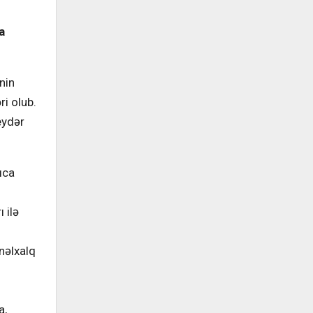
a
nin
ri olub.
eydər
ıca
 ilə
nəlxalq
a,