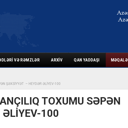
ƏDLƏRI VƏ RƏMZLƏR
ARXIV
QAN YADDAŞI
MƏQALƏ
N ŞƏXSİYYƏT – HEYDƏR ƏLİYEV-100
ANÇILIQ TOXUMU SƏPƏN
 ƏLİYEV-100