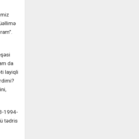
imiz
üəllimə
ıram”.
eşəsi
dam da
i layiqli
ərdimi?
ni,
93-1994-
ü tədris