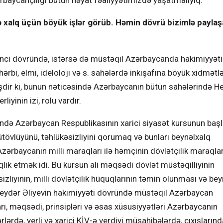
zərbaycançılığı bütün həyat fəaliyyətimizdə yaşatmalıyıq.
 xalq üçün böyük işlər görüb. Həmin dövrü bizimlə paylaş
inci dövründə, istərsə də müstəqil Azərbaycanda hakimiyyəti
 hərbi, elmi, ideloloji və s. sahələrdə inkişafına böyük xidmətlə
işdir ki, bunun nəticəsində Azərbaycanın bütün sahələrində H
iyinin izi, rolu vardır.
ündə Azərbaycan Respublikasının xarici siyasət kursunun başl
 bütövlüyünü, təhlükəsizliyini qorumaq və bunları beynəlxalq
zərbaycanın milli maraqları ilə həmçinin dövlətçilik maraqları
lik etmək idi. Bu kursun ali məqsədi dövlət müstəqilliyinin
liyinin, milli dövlətçilik hüquqlarının təmin olunması və bey
r. Heydər Əliyevin hakimiyyəti dövründə müstəqil Azərbaycan
rı, məqsədi, prinsipləri və əsas xüsusiyyətləri Azərbaycanın
rlərdə, yerli və xarici KİV-ə verdiyi müsahibələrdə, çıxışlarınd