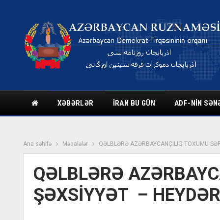
XƏBƏRLƏR
İRAN BU GÜN
ADF-NIN SƏN
Ana səhifə
Məqalələr
QƏLBLƏRƏ AZƏRBAYCANÇILIQ TOXUMU SƏPƏ
QƏLBLƏRƏ AZƏRBAYC
ŞƏXSİYYƏT – HEYDƏR