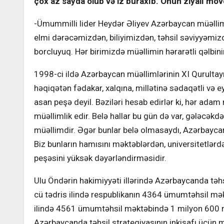
çox az sayda olub və iz buraxıb. Onun ziyalı mö
-Ümummilli lider Heydər Əliyev Azərbaycan müəllimi
elmi dərəcəmizdən, biliyimizdən, təhsil səviyyəmiz
borcluyuq. Hər birimizdə müəllimin hərarətli qəlbin
1998-ci ildə Azərbaycan müəllimlərinin XI Qurultayı
həqiqətən fədakar, xalqına, millətinə sədaqətli və 
asan peşə deyil. Bəziləri hesab edirlər ki, hər adam
müəllimlik edir. Belə hallar bu gün də var, gələcəkd
müəllimdir. Əgər bunlar belə olmasaydı, Azərbaycanı
Biz bunların hamısını məktəblərdən, universitetlərd
peşəsini yüksək dəyərləndirməsidir.
Ulu Öndərin hakimiyyəti illərində Azərbaycanda təh
cü tədris ilində respublikanın 4364 ümumtəhsil mə
ilində 4561 ümumtəhsil məktəbində 1 milyon 600 m
Azərbaycanda təhsil strategiyasının inkişafı üçün 