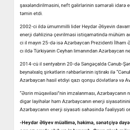
şaxələndirilməsini, neft gəlirlərinin səmərəli idar
təmin etdi.
2002-ci ildə ümummilli lider Heydər Əliyevin davam
enerji dəhlizinə çevrilməsi istiqamətində mühüm a
ci il mayın 25-də isə Azərbaycan Prezidenti İlham Əl
cı ildə Türkiyənin Ceyhan limanından Azərbaycan nef
2014-cü il sentyabrın 20-də Səngəçalda Cənub-Şərqi
beynəlxalq şirkətlərin rəhbərlərinin iştirakı ilə “Cə
Azərbaycan hasil etdiyi qazı qonşu dövlətlərə və Av
“Əsrin müqaviləsi”nin imzalanması, Azərbaycanın n
digər layihələr həm Azərbaycanın enerji siyasətinini
Azərbaycanın enerji siyasəti sahəsində fəaliyyəti on
-Heydər Əliyev müəllimə, həkimə, sənətçiyə dəyər 