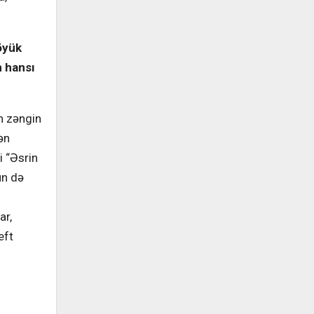
öyük
n hansı
n zəngin
ən
i “Əsrin
ün də
ar,
eft