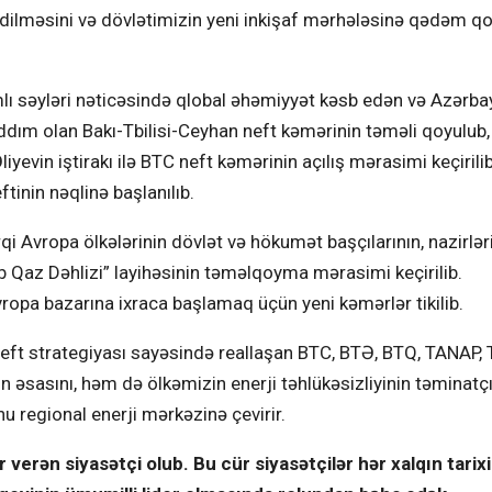
ə edilməsini və dövlətimizin yeni inkişaf mərhələsinə qədəm q
lı səyləri nəticəsində qlobal əhəmiyyət kəsb edən və Azərba
ddım olan Bakı-Tbilisi-Ceyhan neft kəmərinin təməli qoyulub
iyevin iştirakı ilə BTC neft kəmərinin açılış mərasimi keçirili
tinin nəqlinə başlanılıb.
 Avropa ölkələrinin dövlət və hökumət başçılarının, nazirlər
nub Qaz Dəhlizi” layihəsinin təməlqoyma mərasimi keçirilib.
ropa bazarına ixraca başlamaq üçün yeni kəmərlər tikilib.
eft strategiyası sayəsində reallaşan BTC, BTƏ, BTQ, TANAP, 
n əsasını, həm də ölkəmizin enerji təhlükəsizliyinin təminatçı
u regional enerji mərkəzinə çevirir.
verən siyasətçi olub. Bu cür siyasətçilər hər xalqın tarix