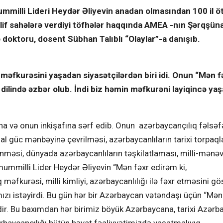
milli Lideri Heydər Əliyevin anadan olmasından 100 il öt
if sahələrə verdiyi töfhələr haqqında AMEA -nın Şərqşüna
fə doktoru, dosent Sübhan Talıblı “Olaylar”-a danışıb.
məfkurəsini yaşadan siyasətçilərdən biri idi. Onun “Mən f
 dilində əzbər olub. İndi biz həmin məfkurəni layiqincə ya
a və onun inkişafına sərf edib. Onun azərbaycançılıq fəlsəf
al güc mənbəyinə çevrilməsi, azərbaycanlıların tarixi torpaql
məsi, dünyada azərbaycanlıların təşkilatlaması, milli-mənəv
Ümummilli Lider Heydər Əliyevin “Mən fəxr edirəm ki,
fkurəsi, milli kimliyi, azərbaycanlılığı ilə fəxr etməsini gös
zı istəyirdi. Bu gün hər bir Azərbaycan vətəndaşı üçün “Mən
ir. Bu baxımdan hər birimiz böyük Azərbaycana, tarixi Azər