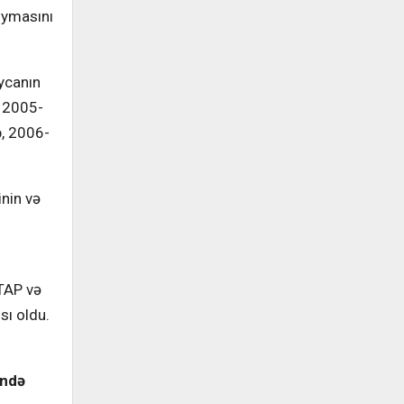
oymasını
ycanın
, 2005-
b, 2006-
inin və
TAP və
sı oldu.
ində