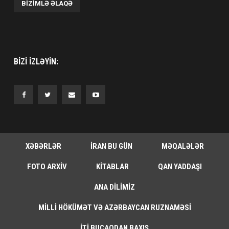
BIZIMLƏ ƏLAQƏ
BIZI IZLƏYIN:
XƏBƏRLƏR
İRAN BU GÜN
MƏQALƏLƏR
FOTO ARXIV
KITABLAR
QAN YADDAŞI
ANA DILIMIZ
MILLI HÖKÜMƏT VƏ AZƏRBAYCAN RUZNAMƏSI
İTI BUCAQDAN BAXIŞ