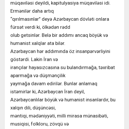
müqaviləsi deyildi, kapitulyasiya müqaviləsi idi.
Ermənilər daha artıq
“qırılmasınlar” deyə Azərbaycan dövləti onlara
fürsət verdi ki, ölkədən rədd
olub getsinlər. Belə bir addımı ancaq böyük və
humanist xalqlar ata bilər.
Azərbaycan hər addımında öz insanpərvərliyini
göstərdi. Lakin İran və
irançılar hayasızcasına su bulandırmağa, təxribat
aparmağa və düşmənçilik
yaymağa davam edirilər. Bunlar anlamaq
istəmirlər ki, Azərbaycan İran deyil,
Azərbaycanlılar böyük və humanist insanlardır, bu
xalqın dili, düşüncəsi,
məntiqi, mədəniyyəti, milli mirasa münasibəti,
musiqisi, folkloru, zövqü və