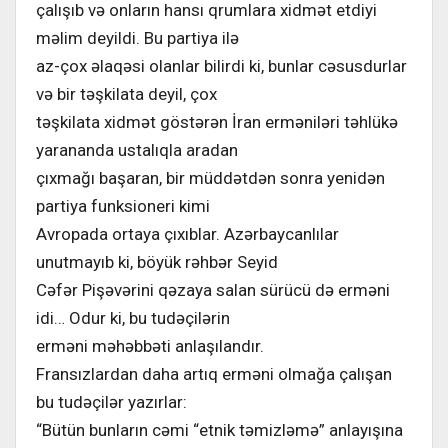
çalışıb və onların hansı qrumlara xidmət etdiyi
məlim deyildi. Bu partiya ilə
az-çox əlaqəsi olanlar bilirdi ki, bunlar cəsusdurlar
və bir təşkilata deyil, çox
təşkilata xidmət göstərən İran erməniləri təhlükə
yarananda ustalıqla aradan
çıxmağı başaran, bir müddətdən sonra yenidən
partiya funksioneri kimi
Avropada ortaya çıxıblar. Azərbaycanlılar
unutmayıb ki, böyük rəhbər Seyid
Cəfər Pişəvərini qəzaya salan sürücü də erməni
idi… Odur ki, bu tudəçilərin
erməni məhəbbəti anlaşılandır.
Fransızlardan daha artıq erməni olmağa çalışan
bu tudəçilər yazırlar:
“Bütün bunların cəmi “etnik təmizləmə” anlayışına