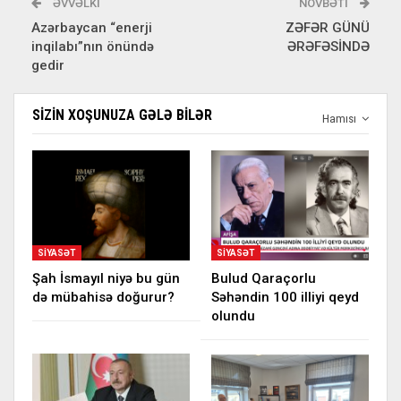
ƏVVƏLKI
NÖVBƏTI
Azərbaycan “enerji
ZƏFƏR GÜNÜ
inqilabı”nın önündə
ƏRƏFƏSİNDƏ
gedir
SIZIN XOŞUNUZA GƏLƏ BILƏR
Hamısı
SIYASƏT
SIYASƏT
Şah İsmayıl niyə bu gün
Bulud Qaraçorlu
də mübahisə doğurur?
Səhəndin 100 illiyi qeyd
olundu