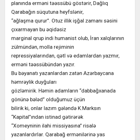
planında erməni təəssübü göstərir, Dağlıq
Qarabağın süqutuna heyfslənir,
“ağlaşma qurur”. Otuz illik işğal zamanı səsini
çıxarmayan bu əqidəsiz
marginal qrup indi humanist olub, İran xalqlarının
zülmündən, molla rejiminin
repressiyalarından, qətl və edamlardan yazmır,
erməni təəssübündən yazır.
Bu bəyanatı yazanlardan zatən Azərbaycana
həmrəylik duyğuları
gözləmirik. Həmin adamların “dabbağxanada
gönünə bələd” olduğumuz üçün
bilirik ki, onlar lazım gələndə K.Marksın
“Kapital”ından istinad gətirərək
“Xomeyninin ilahi missiyasına” risalə
yazanlardırlar. Qarabağ ermənilərinə yas