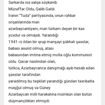
Sərkərdə isə xalqa söykənib
Müzəffər Oldu, Qalib Gəldi.
İranın “Tudə” partiyasında, onun rəhbər
orqanlarında mən
azərbaycanlıyam, mən türkəm deyən bir kəs
yoxdur və olmayıb. Yarandığı
1941-ci ildən bir qrup mənşəyi şübhəli şəxslər,
babası axund olmuş, atası
babasından imtina etmiş molla oğlu kommunist
oldu. Qacar nəslindən olan,
türkcə, Azərbaycanca danışmağı ayıb hesab edən
şəxslər tərəfindən
yaradılmış bu təşkilat yarandığı gündən təxribatla
məşğul olmuş və Güney
Azərbaycan milli hərəkatına mümkün olan bütün
düşmənçilikləri etmişdi.