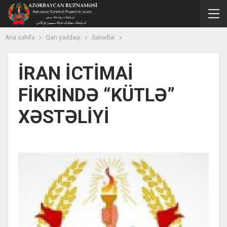
Ana səhifə
Qan yaddaşı
Sənədlər
İRAN İCTİMAİ
FİKRİNDƏ “KÜTLƏ”
XƏSTƏLİYİ