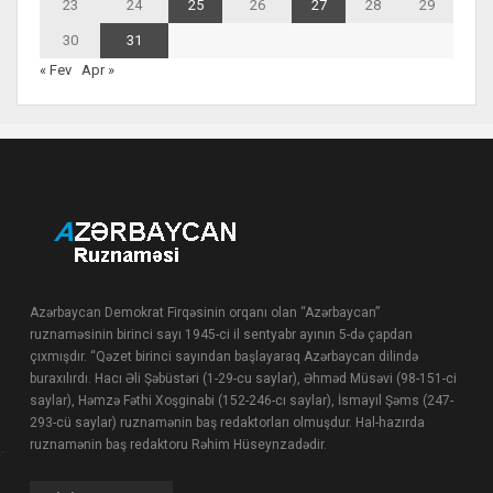
23
24
25
26
27
28
29
30
31
« Fev
Apr »
Azərbaycan Demokrat Firqəsinin orqanı olan “Azərbaycan”
ruznaməsinin birinci sayı 1945-ci il sentyabr ayının 5-də çapdan
çıxmışdır. “Qəzet birinci sayından başlayaraq Azərbaycan dilində
buraxılırdı. Hacı Əli Şəbüstəri (1-29-cu saylar), Əhməd Müsəvi (98-151-ci
saylar), Həmzə Fəthi Xoşginabi (152-246-cı saylar), İsmayıl Şəms (247-
293-cü saylar) ruznamənin baş redaktorları olmuşdur. Hal-hazırda
ruznamənin baş redaktoru Rəhim Hüseynzadədir.