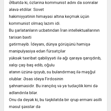
Əlbətdə ki, özlərinə kommunist adını da sonralar
əlavə etdilər. Sovet
hakimiyyətinin himayəsi altına keçmək üçün
kommunist olmaq lazım idi.
Bu şarlatanların ucbatından İran intellektuallarının
tarixən bəxti
gətirməyib. İdeyanı, dünya görüşünü həmişə
manipulyasiya edən fürsətçilər
yüksək təxribat qabiliyyəti ilə ağı qaraya qarışdırıb,
xalqı çaş-baş edib, oğulu
atanın üzünə qoyub, su bulandırmaq ilə məşğul
olublar. Əsas ideya Firdosinin
şahnaməsidir. Bu irançılıq və ya tudəçilik kimi də
adlandırıla bilər.
Onu da deyək ki, bu təşkilatda bir qrup erməni əsilli
məsul şəxslər də