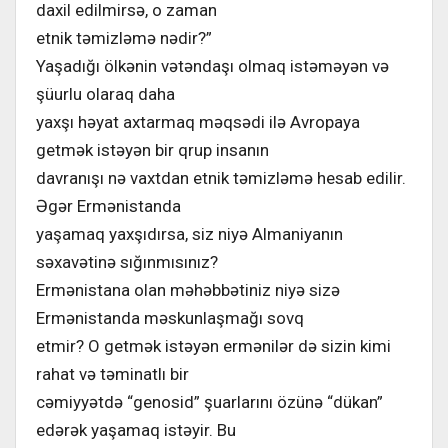
daxil edilmirsə, o zaman
etnik təmizləmə nədir?”
Yaşadığı ölkənin vətəndaşı olmaq istəməyən və
şüurlu olaraq daha
yaxşı həyat axtarmaq məqsədi ilə Avropaya
getmək istəyən bir qrup insanın
davranışı nə vaxtdan etnik təmizləmə hesab edilir.
Əgər Ermənistanda
yaşamaq yaxşıdırsa, siz niyə Almaniyanın
səxavətinə sığınmısınız?
Ermənistana olan məhəbbətiniz niyə sizə
Ermənistanda məskunlaşmağı sovq
etmir? O getmək istəyən ermənilər də sizin kimi
rahat və təminatlı bir
cəmiyyətdə “genosid” şuarlarını özünə “dükan”
edərək yaşamaq istəyir. Bu