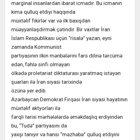
marginal insanlardan ibarət icmadır. Bu icmanın
kimə qulluq etdiyi haqqında
müxtəlif fikirlər var və ilk baxışdan
müəyyənləşdirmək çətindir. Bir vaxtlar İran
İslam Respublikası üçün “risalə” yazan, eyni
zamanda Kommunist
partiyasının ilkin mənbələrini fars dilinə tərcümə
edən, fəhlə sinfi olmayan
ölkədə proletariat diktaturası yaratmaq istəyən
şuarları ilə İran siyasi tarixində
özünə yer edib.
Azərbaycan Demokrat Firqəsi İran siyasi həyatının
müxtəlif aktyorları ilə
fərqli tarixi mərhələlərdə əməkdaşlıq erdiyindən
bu, “Tudə” partiyasını da
yaxşı tanıyır və hansı “məzhəbə” qulluq etdiyini