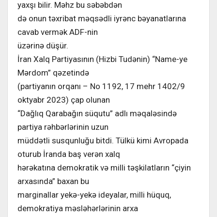
yaxşı bilir. Məhz bu səbəbdən
də onun təxribat məqsədli iyrənc bəyanatlarına
cavab vermək ADF-nin
üzərinə düşür.
İran Xalq Partiyasının (Hizbi Tudənin) “Name-ye
Mərdom” qəzetində
(partiyanın orqanı – No 1192, 17 mehr 1402/9
oktyabr 2023) çap olunan
“Dağlıq Qarabağın süqutu” adlı məqaləsində
partiya rəhbərlərinin uzun
müddətli susqunluğu bitdi. Tülkü kimi Avropada
oturub İranda baş verən xalq
hərəkatına demokratik və milli təşkilatların “çiyin
arxasında” baxan bu
marginallar yekə-yekə ideyalar, milli hüquq,
demokratiya məsləhərlərinin arxa