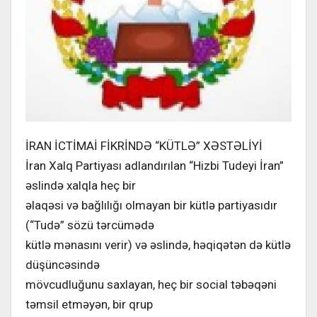
İRAN İCTİMAİ FİKRİNDƏ “KÜTLƏ” XƏSTƏLİYİ
İran Xalq Partiyası adlandırılan “Hizbi Tudeyi İran”
əslində xalqla heç bir
əlaqəsi və bağlılığı olmayan bir kütlə partiyasıdır
(“Tudə” sözü tərcümədə
kütlə mənasını verir) və əslində, həqiqətən də kütlə
düşüncəsində
mövcudluğunu saxlayan, heç bir social təbəqəni
təmsil etməyən, bir qrup