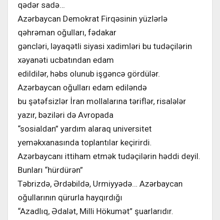
qədər sadə…
Azərbaycan Demokrat Firqəsinin yüzlərlə
qəhrəman oğulları, fədakar
gəncləri, ləyaqətli siyasi xadimləri bu tudəçilərin
xəyanəti ucbatından edam
edildilər, həbs olunub işgəncə gördülər.
Azərbaycan oğulları edam ediləndə
bu şətəfsizlər İran mollalarına təriflər, risalələr
yazır, bəziləri də Avropada
“sosialdan” yardım alaraq universitet
yeməkxanasında toplantılar keçirirdi.
Azərbaycanı ittiham etmək tudəçilərin həddi deyil.
Bunları “hürdürən”
Təbrizdə, Ərdəbildə, Urmiyyədə… Azərbaycan
oğullarının qürurla hayqırdığı
“Azadlıq, Ədalət, Milli Hökumət” şuarlarıdır.