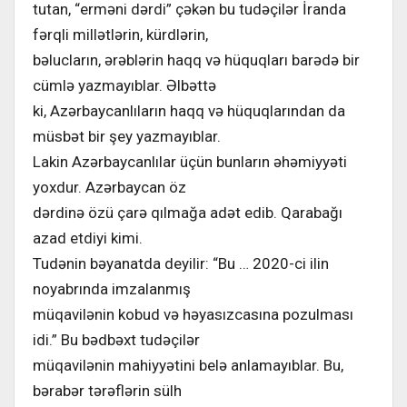
tutan, “erməni dərdi” çəkən bu tudəçilər İranda
fərqli millətlərin, kürdlərin,
bəlucların, ərəblərin haqq və hüquqları barədə bir
cümlə yazmayıblar. Əlbəttə
ki, Azərbaycanlıların haqq və hüquqlarından da
müsbət bir şey yazmayıblar.
Lakin Azərbaycanlılar üçün bunların əhəmiyyəti
yoxdur. Azərbaycan öz
dərdinə özü çarə qılmağa adət edib. Qarabağı
azad etdiyi kimi.
Tudənin bəyanatda deyilir: “Bu … 2020-ci ilin
noyabrında imzalanmış
müqavilənin kobud və həyasızcasına pozulması
idi.” Bu bədbəxt tudəçilər
müqavilənin mahiyyətini belə anlamayıblar. Bu,
bərabər tərəflərin sülh