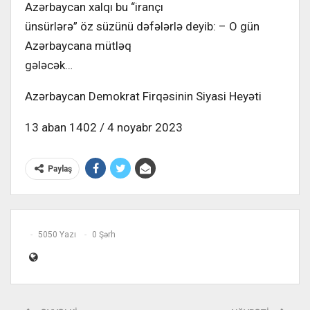
Azərbaycan xalqı bu “irançı
ünsürlərə” öz süzünü dəfələrlə deyib: – O gün
Azərbaycana mütləq
gələcək…
Azərbaycan Demokrat Firqəsinin Siyasi Heyəti
13 aban 1402 / 4 noyabr 2023
Paylaş
5050 Yazı
0 Şərh