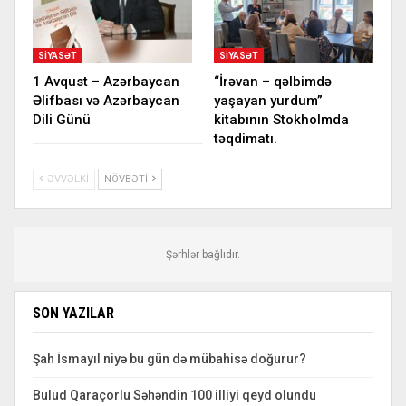
SIYASƏT
SIYASƏT
1 Avqust – Azərbaycan
“İrəvan – qəlbimdə
Əlifbası və Azərbaycan
yaşayan yurdum”
Dili Günü
kitabının Stokholmda
təqdimatı.
ƏVVƏLKI
NÖVBƏTI
Şərhlər bağlıdır.
SON YAZILAR
Şah İsmayıl niyə bu gün də mübahisə doğurur?
Bulud Qaraçorlu Səhəndin 100 illiyi qeyd olundu