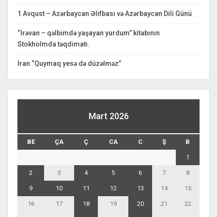
1 Avqust – Azərbaycan Əlifbası və Azərbaycan Dili Günü
“İrəvan – qəlbimdə yaşayan yurdum” kitabının
Stokholmda təqdimatı.
İran “Quymaq yesə də düzəlməz”
Mart 2026
BE
ÇA
Ç
CA
C
Ş
B
1
2
3
4
5
6
7
8
9
10
11
12
13
14
15
16
17
18
19
20
21
22