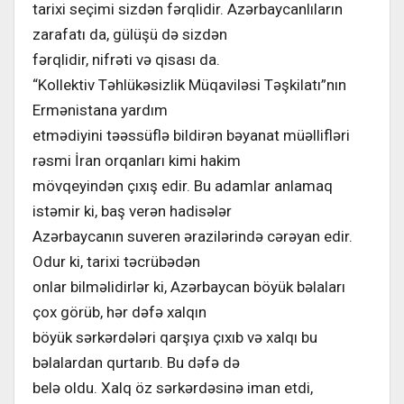
tarixi seçimi sizdən fərqlidir. Azərbaycanlıların
zarafatı da, gülüşü də sizdən
fərqlidir, nifrəti və qisası da.
“Kollektiv Təhlükəsizlik Müqaviləsi Təşkilatı”nın
Ermənistana yardım
etmədiyini təəssüflə bildirən bəyanat müəllifləri
rəsmi İran orqanları kimi hakim
mövqeyindən çıxış edir. Bu adamlar anlamaq
istəmir ki, baş verən hadisələr
Azərbaycanın suveren ərazilərində cərəyan edir.
Odur ki, tarixi təcrübədən
onlar bilməlidirlər ki, Azərbaycan böyük bəlaları
çox görüb, hər dəfə xalqın
böyük sərkərdələri qarşıya çıxıb və xalqı bu
bəlalardan qurtarıb. Bu dəfə də
belə oldu. Xalq öz sərkərdəsinə iman etdi,