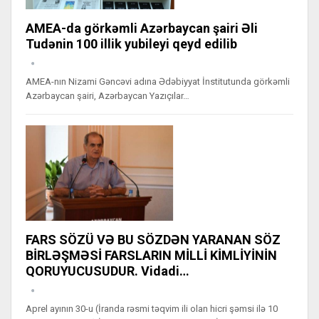
AMEA-da görkəmli Azərbaycan şairi Əli
Tudənin 100 illik yubileyi qeyd edilib
AMEA-nın Nizami Gəncəvi adına Ədəbiyyat İnstitutunda görkəmli
Azərbaycan şairi, Azərbaycan Yazıçılar…
FARS SÖZÜ VƏ BU SÖZDƏN YARANAN SÖZ
BİRLƏŞMƏSİ FARSLARIN MİLLİ KİMLİYİNİN
QORUYUCUSUDUR. Vidadi…
Aprel ayının 30-u (İranda rəsmi təqvim ili olan hicri şəmsi ilə 10