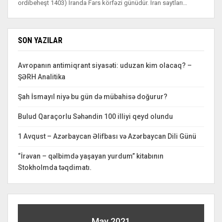
ordibeheşt 1403) İranda Fars körfəzi günüdür. İran saytları…
SON YAZILAR
Avropanın antimiqrant siyasəti: uduzan kim olacaq? –
ŞƏRH Analitika
Şah İsmayıl niyə bu gün də mübahisə doğurur?
Bulud Qaraçorlu Səhəndin 100 illiyi qeyd olundu
1 Avqust – Azərbaycan Əlifbası və Azərbaycan Dili Günü
“İrəvan – qəlbimdə yaşayan yurdum” kitabının
Stokholmda təqdimatı.
May 2021