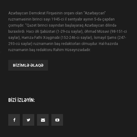
Azərbaycan Demokrat Firqəsinin orqanı olan “Azərbaycan”
ruznaməsinin birinci sayı 1945-ci il sentyabr ayının 5-də çapdan
çıxmışdır. “Qəzet birinci sayından başlayaraq Azərbaycan dilində
buraxılırdı. Hacı Əli Şəbüstəri (1-29-cu saylar), Əhməd Müsəvi (98-151-ci
saylar), Həmzə Fəthi Xoşginabi (152-246-cı saylar), İsmayıl Şəms (247-
293-cü saylar) ruznamənin baş redaktorları olmuşdur. Hal-hazırda
ruznamənin baş redaktoru Rəhim Hüseynzadədir.
BIZIMLƏ ƏLAQƏ
BIZI IZLƏYIN: