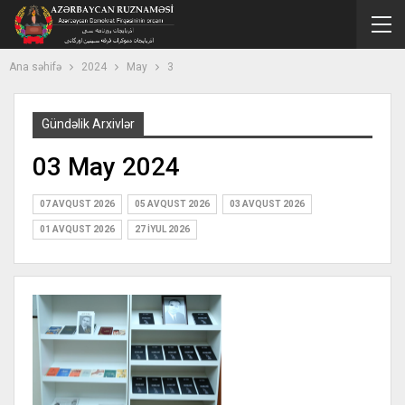
Ana səhifə
2024
May
3
Gündəlik Arxivlər
03 May 2024
07 AVQUST 2026
05 AVQUST 2026
03 AVQUST 2026
01 AVQUST 2026
27 İYUL 2026