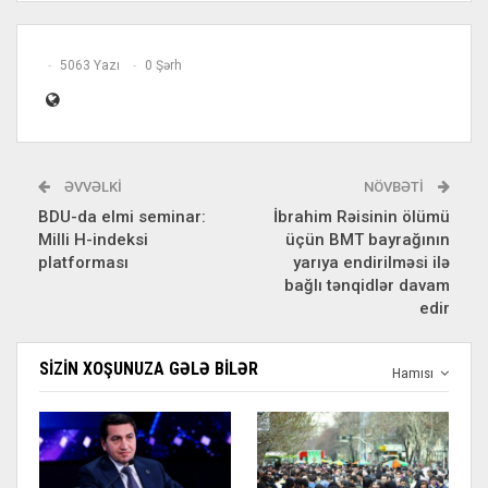
5063 Yazı
0 Şərh
ƏVVƏLKI
NÖVBƏTI
BDU-da elmi seminar:
İbrahim Rəisinin ölümü
Milli H-indeksi
üçün BMT bayrağının
platforması
yarıya endirilməsi ilə
bağlı tənqidlər davam
edir
SIZIN XOŞUNUZA GƏLƏ BILƏR
Hamısı