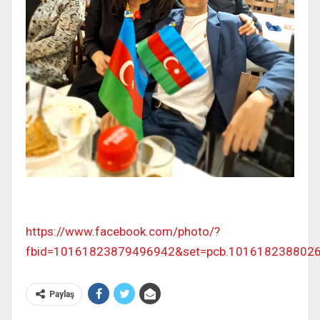
https://www.facebook.com/photo/?
fbid=10161823879496942&set=pcb.101618238802
Paylaş