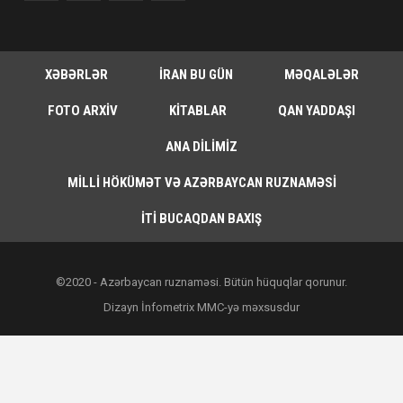
XƏBƏRLƏR
İRAN BU GÜN
MƏQALƏLƏR
FOTO ARXIV
KITABLAR
QAN YADDAŞI
ANA DILIMIZ
MILLI HÖKÜMƏT VƏ AZƏRBAYCAN RUZNAMƏSI
İTI BUCAQDAN BAXIŞ
©2020 - Azərbaycan ruznaməsi. Bütün hüquqlar qorunur.
Dizayn İnfometrix MMC-yə məxsusdur