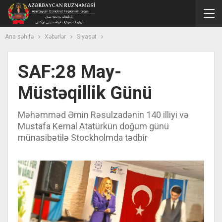
Ana səhifə
Xəbərlər
Siyasət
SAF:28 May-
Müstəqillik Günü
Məhəmməd Əmin Rəsulzadənin 140 illiyi və
Mustafa Kemal Atatürkün doğum günü
münasibətilə Stockholmda tədbir