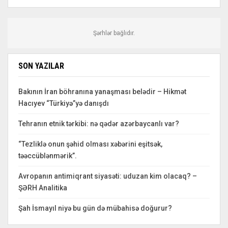
Şərhlər bağlıdır.
SON YAZILAR
Bakının İran böhranına yanaşması belədir – Hikmət
Hacıyev “Türkiyə”yə danışdı
Tehranın etnik tərkibi: nə qədər azərbaycanlı var?
“Tezliklə onun şəhid olması xəbərini eşitsək,
təəccüblənmərik”.
Avropanın antimiqrant siyasəti: uduzan kim olacaq? –
ŞƏRH Analitika
Şah İsmayıl niyə bu gün də mübahisə doğurur?