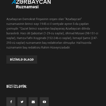
Azərbaycan Demokrat Firqəsinin orqanı olan “Azərbaycan”
ruznaməsinin birinci sayı 1945-ci il sentyabr ayının 5-də çapdan
çıxmışdır. “Qəzet birinci sayından başlayaraq Azərbaycan dilində
buraxılırdı. Hacı Əli Şəbüstəri (1-29-cu saylar), Əhməd Müsəvi (98-151-ci
saylar), Həmzə Fəthi Xoşginabi (152-246-cı saylar), İsmayıl Şəms (247-
293-cü saylar) ruznamənin baş redaktorları olmuşdur. Hal-hazırda
ruznamənin baş redaktoru Rəhim Hüseynzadədir.
BIZIMLƏ ƏLAQƏ
BIZI IZLƏYIN: