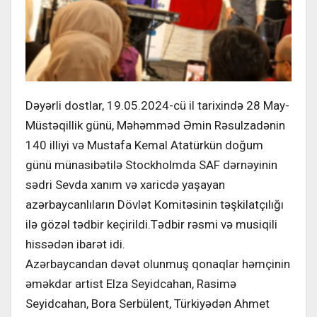
Dəyərli dostlar, 19.05.2024-cü il tarixində 28 May-
Müstəqillik günü, Məhəmməd Əmin Rəsulzadənin
140 illiyi və Mustafa Kemal Atatürkün doğum
günü münasibətilə Stockholmda SAF dərnəyinin
sədri Sevda xanım və xaricdə yaşayan
azərbaycanlıların Dövlət Komitəsinin təşkilatçılığı
ilə gözəl tədbir keçirildi.Tədbir rəsmi və musiqili
hissədən ibarət idi.
Azərbaycandan dəvət olunmuş qonaqlar həmçinin
əməkdar artist Elza Seyidcahan, Rasimə
Seyidcahan, Bora Serbülent, Türkiyədən Ahmet