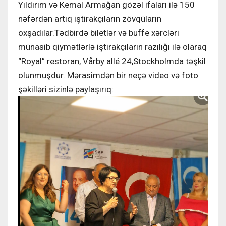
Yıldırım və Kemal Armağan gözəl ifaları ilə 150
nəfərdən artıq iştirakçıların zövqüların
oxşadılar.Tədbirdə biletlər və buffe xərcləri
münasib qiymətlərlə iştirakçıların razılığı ilə olaraq
“Royal” restoran, Vårby allé 24,Stockholmda təşkil
olunmuşdur. Mərasimdən bir neçə video və foto
şəkilləri sizinlə paylaşırıq: