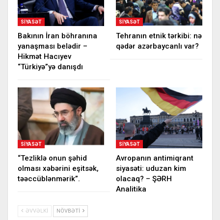
SIYASƏT
SIYASƏT
Bakının İran böhranına
Tehranın etnik tərkibi: nə
yanaşması belədir –
qədər azərbaycanlı var?
Hikmət Hacıyev
“Türkiyə”yə danışdı
SIYASƏT
SIYASƏT
“Tezliklə onun şəhid
Avropanın antimiqrant
olması xəbərini eşitsək,
siyasəti: uduzan kim
təəccüblənmərik”.
olacaq? – ŞƏRH
Analitika
ƏVVƏLKI
NÖVBƏTI