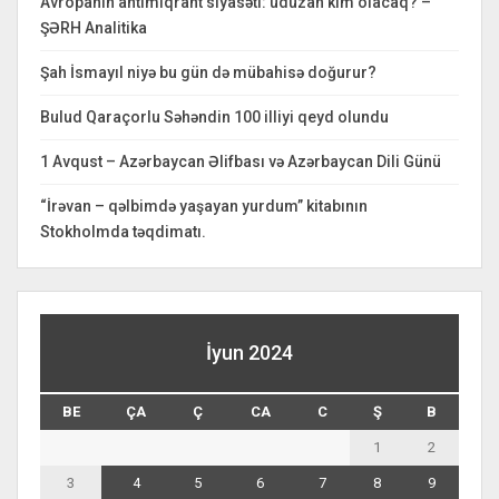
Avropanın antimiqrant siyasəti: uduzan kim olacaq? –
ŞƏRH Analitika
Şah İsmayıl niyə bu gün də mübahisə doğurur?
Bulud Qaraçorlu Səhəndin 100 illiyi qeyd olundu
1 Avqust – Azərbaycan Əlifbası və Azərbaycan Dili Günü
“İrəvan – qəlbimdə yaşayan yurdum” kitabının
Stokholmda təqdimatı.
İyun 2024
BE
ÇA
Ç
CA
C
Ş
B
1
2
3
4
5
6
7
8
9