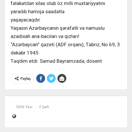
fəlakətdən xilas olub öz milli muxtariyyatını
yaradıb həmişə saədətlə
yaşayacaqdır.
Yaşasın Azərbaycanın şərafətli və namuslu
azadixah ana-bacıları və qızları!
“Azərbaycan” qəzeti (ADF orqanı), Təbriz, No 69, 3
dekabr 1945
Təqdim etdi: Səməd Bayramzadə, dosent
Paylaş
5056 Yazı
0 Şərh