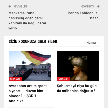
ƏVVƏLKI
NÖVBƏTI
Məhkəmə İrana
İranda Lahicanı su
casusluq edən gəmi
basdı
kapitanı ilə bağlı qərar
verib
SIZIN XOŞUNUZA GƏLƏ BILƏR
Hamısı
SIYASƏT
SIYASƏT
Avropanın antimiqrant
Şah İsmayıl niyə bu gün
siyasəti: uduzan kim
də mübahisə doğurur?
olacaq? – ŞƏRH
Analitika