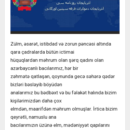
Zülm, əsarət, istibdad və zorun pəncəsi altında
qara çadralarda bütün ictimai
hüquqlardan məhrum olan şərq qadını olan
azərbaycanlı bacılarımız, hər bir
zəhmətə qatlaşan, qoynunda gecə səhərə qədər
bizləri bəsləyib böyüdən
analarımız bu bədbəxt və bu fəlakət halında bizim
kişilərimizdən daha çox
elmdən, maarifdən məhrum olmuşlar. İrtica bizim
qeyrətli, namuslu ana
bacılarımızın üzünə elm, mədəniyyət qapılarını