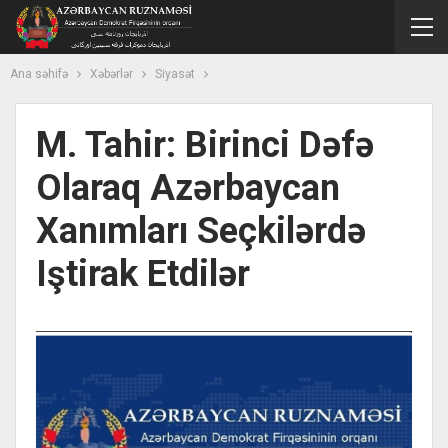
Ana səhifə
Xəbərlər
Siyasət
M. Tahir: Birinci Dəfə
Olaraq Azərbaycan
Xanımları Seçkilərdə
Iştirak Etdilər