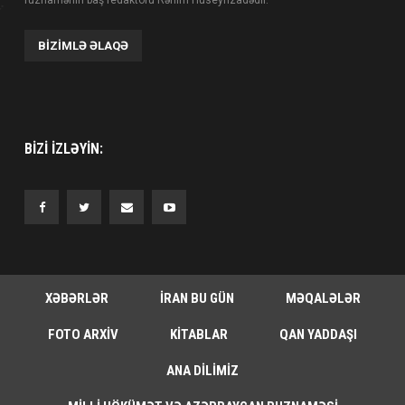
ruznamənin baş redaktoru Rəhim Hüseynzadədir.
BIZIMLƏ ƏLAQƏ
BIZI IZLƏYIN:
XƏBƏRLƏR
İRAN BU GÜN
MƏQALƏLƏR
FOTO ARXIV
KITABLAR
QAN YADDAŞI
ANA DILIMIZ