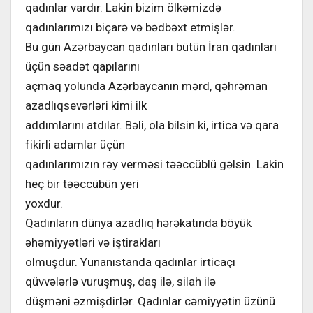
qadınlar vardır. Lakin bizim ölkəmizdə
qadınlarımızı biçarə və bədbəxt etmişlər.
Bu gün Azərbaycan qadınları bütün İran qadınları
üçün səadət qapılarını
açmaq yolunda Azərbaycanın mərd, qəhrəman
azadlıqsevərləri kimi ilk
addımlarını atdılar. Bəli, ola bilsin ki, irtica və qara
fikirli adamlar üçün
qadınlarımızın rəy verməsi təəccüblü gəlsin. Lakin
heç bir təəccübün yeri
yoxdur.
Qadınların dünya azadlıq hərəkatında böyük
əhəmiyyətləri və iştirakları
olmuşdur. Yunanıstanda qadınlar irticaçı
qüvvələrlə vuruşmuş, daş ilə, silah ilə
düşməni əzmişdirlər. Qadınlar cəmiyyətin üzünü