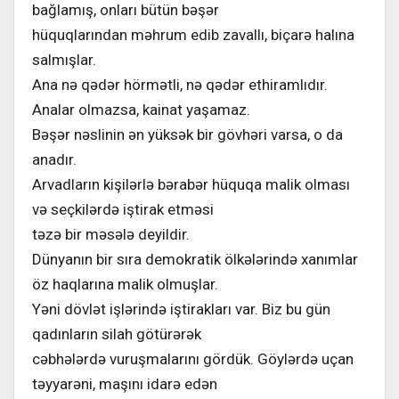
bağlamış, onları bütün bəşər
hüquqlarından məhrum edib zavallı, biçarə halına
salmışlar.
Ana nə qədər hörmətli, nə qədər ethiramlıdır.
Analar olmazsa, kainat yaşamaz.
Bəşər nəslinin ən yüksək bir gövhəri varsa, o da
anadır.
Arvadların kişilərlə bərabər hüquqa malik olması
və seçkilərdə iştirak etməsi
təzə bir məsələ deyildir.
Dünyanın bir sıra demokratik ölkələrində xanımlar
öz haqlarına malik olmuşlar.
Yəni dövlət işlərində iştirakları var. Biz bu gün
qadınların silah götürərək
cəbhələrdə vuruşmalarını gördük. Göylərdə uçan
təyyarəni, maşını idarə edən