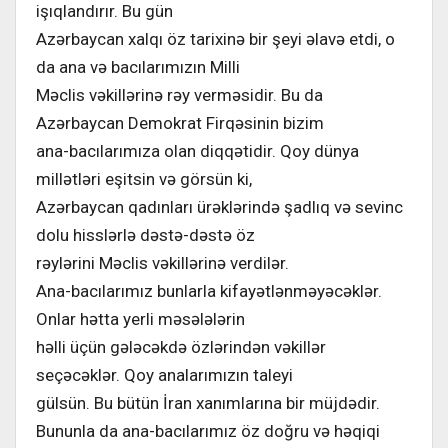
işıqlandırır. Bu gün
Azərbaycan xalqı öz tarixinə bir şeyi əlavə etdi, o
da ana və bacılarımızın Milli
Məclis vəkillərinə rəy verməsidir. Bu da
Azərbaycan Demokrat Firqəsinin bizim
ana-bacılarımıza olan diqqətidir. Qoy dünya
millətləri eşitsin və görsün ki,
Azərbaycan qadınları ürəklərində şadlıq və sevinc
dolu hisslərlə dəstə-dəstə öz
rəylərini Məclis vəkillərinə verdilər.
Ana-bacılarımız bunlarla kifayətlənməyəcəklər.
Onlar hətta yerli məsələlərin
həlli üçün gələcəkdə özlərindən vəkillər
seçəcəklər. Qoy analarımızın taleyi
gülsün. Bu bütün İran xanımlarına bir müjdədir.
Bununla da ana-bacılarımız öz doğru və həqiqi