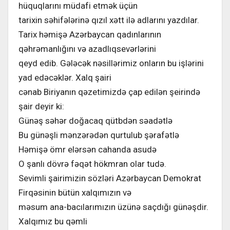
hüquqlarını müdafi etmək üçün
tarixin səhifələrinə qızıl xətt ilə adlarını yazdılar.
Tarix həmişə Azərbaycan qadınlarının
qəhrəmanlığını və azadlıqsevərlərini
qeyd edib. Gələcək nəsillərimiz onların bu işlərini
yad edəcəklər. Xalq şairi
cənab Biriyanın qəzetimizdə çap edilən şeirində
şair deyir ki:
Günəş səhər doğacaq qütbdən səadətlə
Bu günəşli mənzərədən qurtulub şərafətlə
Həmişə ömr elərsən cahanda asudə
O şanlı dövrə fəqət hökmran olar tudə.
Sevimli şairimizin sözləri Azərbaycan Demokrat
Firqəsinin bütün xalqımızın və
məsum ana-bacılarımızın üzünə saçdığı günəşdir.
Xalqımız bu qəmli