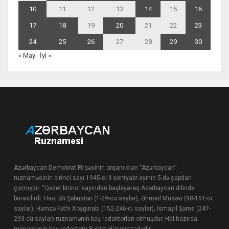
10
11
12
13
14
15
16
17
18
19
20
21
22
23
24
25
26
27
28
29
30
« May
İyl »
Azərbaycan Demokrat Firqəsinin orqanı olan “Azərbaycan”
ruznaməsinin birinci sayı 1945-ci il sentyabr ayının 5-də çapdan
çıxmışdır. “Qəzet birinci sayından başlayaraq Azərbaycan dilində
buraxılırdı. Hacı Əli Şəbüstəri (1-29-cu saylar), Əhməd Müsəvi (98-151-ci
saylar), Həmzə Fəthi Xoşginabi (152-246-cı saylar), İsmayıl Şəms (247-
293-cü saylar) ruznamənin baş redaktorları olmuşdur. Hal-hazırda