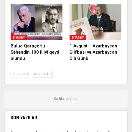
SIYASƏT
SIYASƏT
Bulud Qaraçorlu
1 Avqust – Azərbaycan
Səhəndin 100 illiyi qeyd
Əlifbası və Azərbaycan
olundu
Dili Günü
ƏVVƏLKI
NÖVBƏTI
Şərhlər bağlıdır.
SON YAZILAR