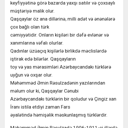
keyfiyyətinə görə bazarda yaxşı satılır və çoxsaylı
müştəriyə malik olur.
Qaşqaylar öz ana dillərinə, milli adət və ənənələrə
çox bağlı olan türk
cəmiyyətidir. Onların kişiləri bir dəfə evlənər və
xanımlarına vəfalı olurlar.
Qadınlar üzüaçıq kişilərlə birlikdə məclislərdə
iştirak edə bilərlər. Qaşqayların
toy və yas mərasimləri Azərbaycandakı türklərə
uyğun və oxşar olur.
Məhəmməd Əmin Rəsulzadənin yazılarından
məlum olur ki, Qaşqaylar Cənubi
Azərbaycandakı türklərin bir qoludur və Çingiz xan
İranı istila etdiyi zaman Fars
əyalətində həmişəlik məskunlaşmış türklərdir.
Məhəmməd Əmin Rəsulzadə 1906-1911-ci illərdə