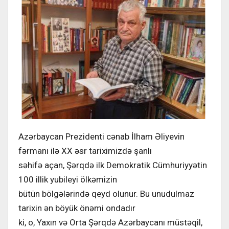
Azərbaycan Prezidenti cənab İlham Əliyevin
fərmanı ilə XX əsr tariximizdə şanlı
səhifə açan, Şərqdə ilk Demokratik Cümhuriyyətin
100 illik yubileyi ölkəmizin
bütün bölgələrində qeyd olunur. Bu unudulmaz
tarixin ən böyük önəmi ondadır
ki, o, Yaxın və Orta Şərqdə Azərbaycanı müstəqil,