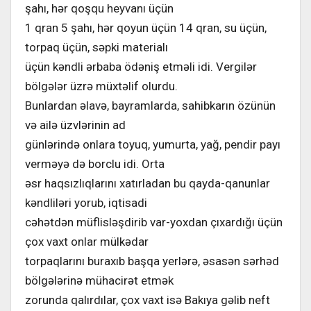
şahı, hər qoşqu heyvanı üçün
1 qran 5 şahı, hər qoyun üçün 14 qran, su üçün,
torpaq üçün, səpki materialı
üçün kəndli ərbaba ödəniş etməli idi. Vergilər
bölgələr üzrə müxtəlif olurdu.
Bunlardan əlavə, bayramlarda, sahibkarın özünün
və ailə üzvlərinin ad
günlərində onlara toyuq, yumurta, yağ, pendir payı
verməyə də borclu idi. Orta
əsr haqsızlıqlarını xatırladan bu qayda-qanunlar
kəndliləri yorub, iqtisadi
cəhətdən müflisləşdirib var-yoxdan çıxardığı üçün
çox vaxt onlar mülkədar
torpaqlarını buraxıb başqa yerlərə, əsasən sərhəd
bölgələrinə mühacirət etmək
zorunda qalırdılar, çox vaxt isə Bakıya gəlib neft