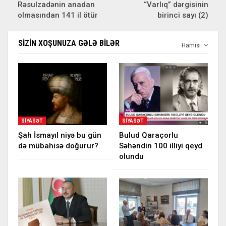
Rəsulzadənin anadan
“Varlıq” dərgisinin
olmasından 141 il ötür
birinci sayı (2)
SIZIN XOŞUNUZA GƏLƏ BILƏR
Hamısı
SIYASƏT
SIYASƏT
Şah İsmayıl niyə bu gün
Bulud Qaraçorlu
də mübahisə doğurur?
Səhəndin 100 illiyi qeyd
olundu