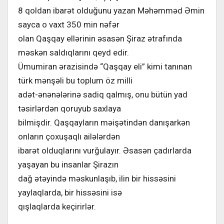
8 qoldan ibarət olduğunu yazan Məhəmməd Əmin
sayca o vaxt 350 min nəfər
olan Qaşqay ellərinin əsasən Şiraz ətrafında
məskən saldıqlarını qeyd edir.
Ümumiran ərazisində “Qaşqay eli” kimi tanınan
türk mənşəli bu toplum öz milli
adət-ənənələrinə sadiq qalmış, onu bütün yad
təsirlərdən qoruyub saxlaya
bilmişdir. Qaşqayların məişətindən danışarkən
onların çoxuşaqlı ailələrdən
ibarət olduqlarını vurğulayır. Əsasən çadırlarda
yaşayan bu insanlar Şirazın
dağ ətəyində məskunlaşıb, ilin bir hissəsini
yaylaqlarda, bir hissəsini isə
qışlaqlarda keçirirlər.