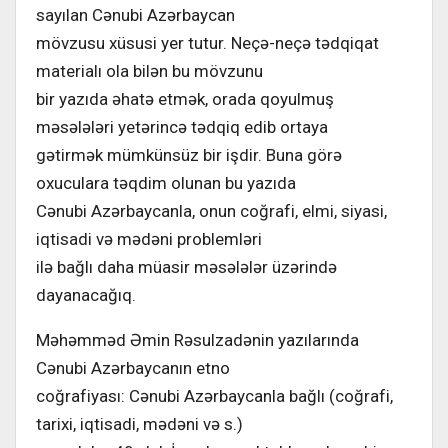
sayılan Cənubi Azərbaycan
mövzusu xüsusi yer tutur. Neçə-neçə tədqiqat
materialı ola bilən bu mövzunu
bir yazıda əhatə etmək, orada qoyulmuş
məsələləri yetərincə tədqiq edib ortaya
gətirmək mümkünsüz bir işdir. Buna görə
oxuculara təqdim olunan bu yazıda
Cənubi Azərbaycanla, onun coğrafi, elmi, siyasi,
iqtisadi və mədəni problemləri
ilə bağlı daha müasir məsələlər üzərində
dayanacağıq.
Məhəmməd Əmin Rəsulzadənin yazılarında
Cənubi Azərbaycanın etno
coğrafiyası: Cənubi Azərbaycanla bağlı (coğrafi,
tarixi, iqtisadi, mədəni və s.)