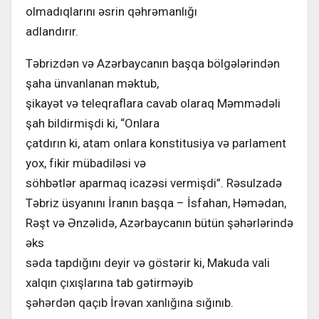
olmadıqlarını əsrin qəhrəmanlığı
adlandırır.
Təbrizdən və Azərbaycanın başqa bölgələrindən
şaha ünvanlanan məktub,
şikayət və teleqraflara cavab olaraq Məmmədəli
şah bildirmişdi ki, “Onlara
çatdırın ki, atam onlara konstitusiya və parlament
yox, fikir mübadiləsi və
söhbətlər aparmaq icazəsi vermişdi”. Rəsulzadə
Təbriz üsyanını İranın başqa – İsfahan, Həmədan,
Rəşt və Ənzəlidə, Azərbaycanın bütün şəhərlərində
əks
səda tapdığını deyir və göstərir ki, Makuda vali
xalqın çıxışlarına tab gətirməyib
şəhərdən qaçıb İrəvan xanlığına sığınıb.