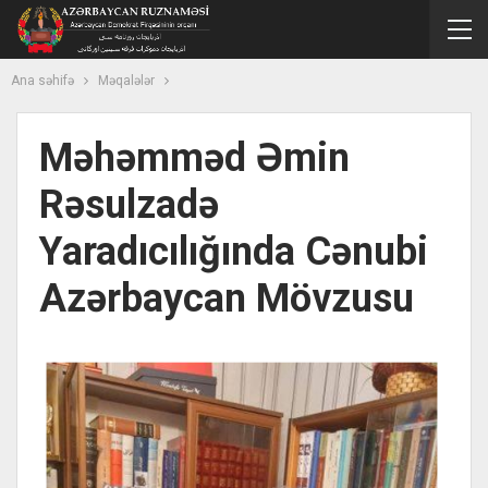
Ana səhifə
Məqalələr
Məhəmməd Əmin
Rəsulzadə
Yaradıcılığında Cənubi
Azərbaycan Mövzusu