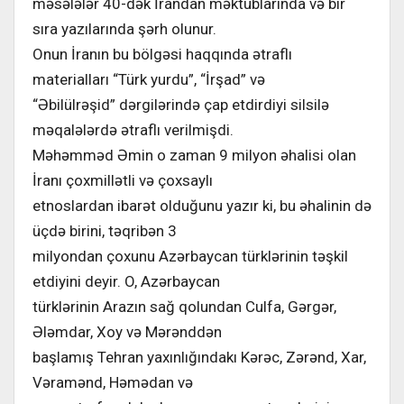
məsələlər 40-dək İrandan məktublarında və bir
sıra yazılarında şərh olunur.
Onun İranın bu bölgəsi haqqında ətraflı
materialları “Türk yurdu”, “İrşad” və
“Əbilülrəşid” dərgilərində çap etdirdiyi silsilə
məqalələrdə ətraflı verilmişdi.
Məhəmməd Əmin o zaman 9 milyon əhalisi olan
İranı çoxmillətli və çoxsaylı
etnoslardan ibarət olduğunu yazır ki, bu əhalinin də
üçdə birini, təqribən 3
milyondan çoxunu Azərbaycan türklərinin təşkil
etdiyini deyir. O, Azərbaycan
türklərinin Arazın sağ qolundan Culfa, Gərgər,
Ələmdar, Xoy və Mərənddən
başlamış Tehran yaxınlığındakı Kərəc, Zərənd, Xar,
Vəramənd, Həmədan və