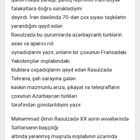
fəlakətlərə doğru sürüklədiyini
deyirdi. İran daxilində 70-dən çox siyasi təşkilatın
yarandığını qeyd edən
Rəsulzadə bu qurumlarda azərbaycanlı türklərin
əsas və aparıcı rol
oynadıqlarını yazır, onların bir çoxunun Fransadakı
Yakobinçilər inqilabındakı
klublara oxşadıqlarını qeyd edən Rəsulzadə
Tehrana, şah sarayına gələn
kəskin məzmunlu ərizə, şikayət və teleqrafların
çoxunun Azərbaycan türkləri
tərəfindən göndərildiyini yazır.
Məhəmməd Əmin Rəsulzadə XX əsrin əvvəllərində
Səttarxanın başçılığı
altında yaranmış məşrutə inqilabının üzərində