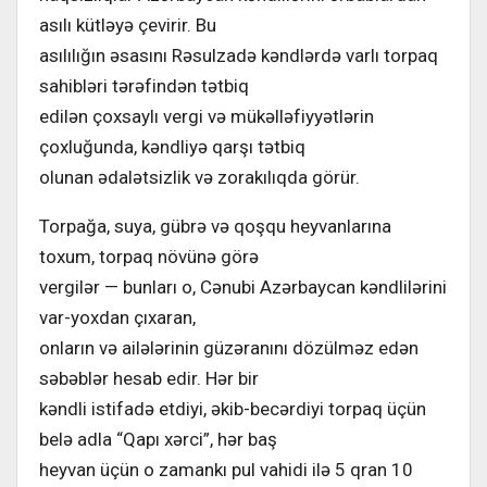
asılı kütləyə çevirir. Bu
asılılığın əsasını Rəsulzadə kəndlərdə varlı torpaq
sahibləri tərəfindən tətbiq
edilən çoxsaylı vergi və mükəlləfiyyətlərin
çoxluğunda, kəndliyə qarşı tətbiq
olunan ədalətsizlik və zorakılıqda görür.
Torpağa, suya, gübrə və qoşqu heyvanlarına
toxum, torpaq növünə görə
vergilər — bunları o, Cənubi Azərbaycan kəndlilərini
var-yoxdan çıxaran,
onların və ailələrinin güzəranını dözülməz edən
səbəblər hesab edir. Hər bir
kəndli istifadə etdiyi, əkib-becərdiyi torpaq üçün
belə adla “Qapı xərci”, hər baş
heyvan üçün o zamankı pul vahidi ilə 5 qran 10