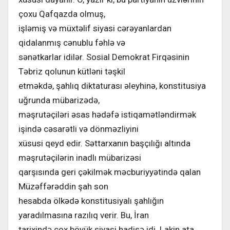
çoxu Qafqazda olmuş,
işləmiş və müxtəlif siyasi cərəyanlardan
qidalanmış cənublu fəhlə və
sənətkarlar idilər. Sosial Demokrat Firqəsinin
Təbriz qolunun kütləni təşkil
etməkdə, şahlıq diktaturası əleyhinə, konstitusiya
uğrunda mübarizədə,
məşrutəçiləri əsas hədəfə istiqamətləndirmək
işində cəsarətli və dönməzliyini
xüsusi qeyd edir. Səttarxanın başçılığı altında
məşrutəçilərin inadlı mübarizəsi
qarşısında geri çəkilmək məcburiyyətində qalan
Müzəffərəddin şah son
hesabda ölkədə konstitusiyalı şahlığın
yaradılmasına razılıq verir. Bu, İran
tarixində çox böyük siyasi hadisə idi. Lakin ata