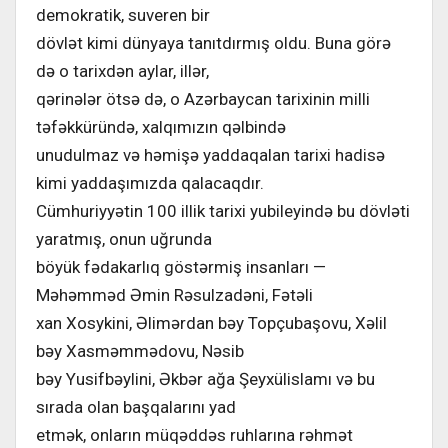
demokratik, suveren bir
dövlət kimi dünyaya tanıtdırmış oldu. Buna görə
də o tarixdən aylar, illər,
qərinələr ötsə də, o Azərbaycan tarixinin milli
təfəkküründə, xalqımızın qəlbində
unudulmaz və həmişə yaddaqalan tarixi hadisə
kimi yaddaşımızda qalacaqdır.
Cümhuriyyətin 100 illik tarixi yubileyində bu dövləti
yaratmış, onun uğrunda
böyük fədakarlıq göstərmiş insanları —
Məhəmməd Əmin Rəsulzadəni, Fətəli
xan Xosykini, Əlimərdan bəy Topçubaşovu, Xəlil
bəy Xasməmmədovu, Nəsib
bəy Yusifbəylini, Əkbər ağa Şeyxülislamı və bu
sırada olan başqalarını yad
etmək, onların müqəddəs ruhlarına rəhmət