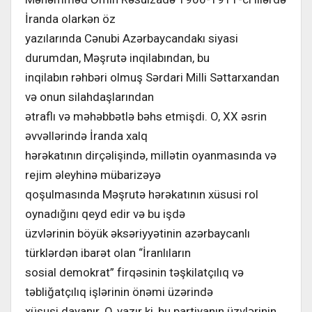
İranda olarkən öz
yazılarında Cənubi Azərbaycandakı siyasi
durumdan, Məşrutə inqilabından, bu
inqilabın rəhbəri olmuş Sərdari Milli Səttarxandan
və onun silahdaşlarından
ətraflı və məhəbbətlə bəhs etmişdi. O, XX əsrin
əvvəllərində İranda xalq
hərəkatının dirçəlişində, millətin oyanmasında və
rejim əleyhinə mübarizəyə
qoşulmasında Məşrutə hərəkatının xüsusi rol
oynadığını qeyd edir və bu işdə
üzvlərinin böyük əksəriyyətinin azərbaycanlı
türklərdən ibarət olan “İranlıların
sosial demokrat” firqəsinin təşkilatçılıq və
təbliğatçılıq işlərinin önəmi üzərində
xüsusi dayanır. O, yazır ki, bu partiyanın üzvlərinin