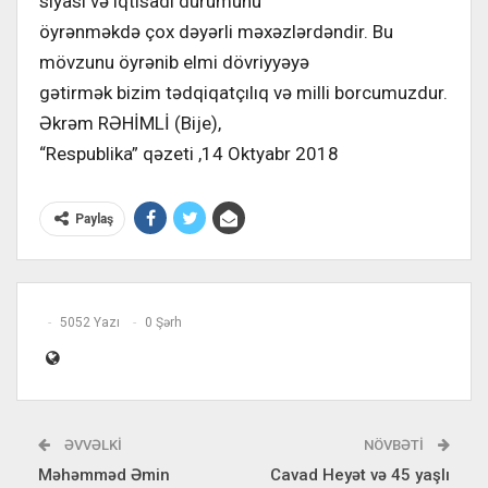
siyasi və iqtisadi durumunu
öyrənməkdə çox dəyərli məxəzlərdəndir. Bu
mövzunu öyrənib elmi dövriyyəyə
gətirmək bizim tədqiqatçılıq və milli borcumuzdur.
Əkrəm RƏHİMLİ (Bije),
“Respublika” qəzeti ,14 Oktyabr 2018
Paylaş
5052 Yazı
0 Şərh
ƏVVƏLKI
NÖVBƏTI
Məhəmməd Əmin
Cavad Heyət və 45 yaşlı