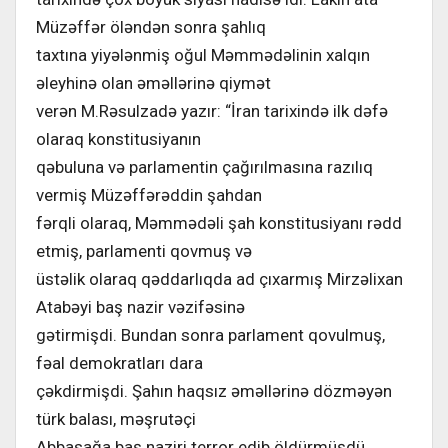
Müzəffər öləndən sonra şahlıq
taxtına yiyələnmiş oğul Məmmədəlinin xalqın
əleyhinə olan əməllərinə qiymət
verən M.Rəsulzadə yazır: “İran tarixində ilk dəfə
olaraq konstitusiyanın
qəbuluna və parlamentin çağırılmasına razılıq
vermiş Müzəffərəddin şahdan
fərqli olaraq, Məmmədəli şah konstitusiyanı rədd
etmiş, parlamenti qovmuş və
üstəlik olaraq qəddarlıqda ad çıxarmış Mirzəlixan
Atabəyi baş nazir vəzifəsinə
gətirmişdi. Bundan sonra parlament qovulmuş,
fəal demokratları dara
çəkdirmişdi. Şahın haqsız əməllərinə dözməyən
türk balası, məşrutəçi
Abbasağa baş naziri terror edib öldürmüşdü.