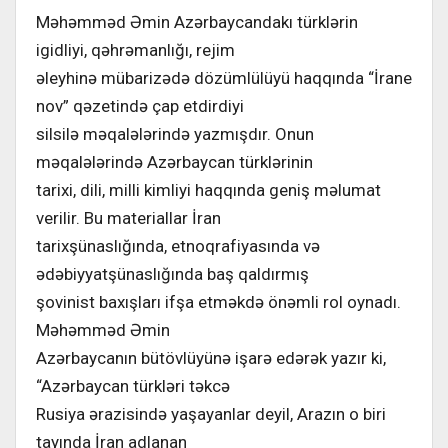
Məhəmməd Əmin Azərbaycandakı türklərin
igidliyi, qəhrəmanlığı, rejim
əleyhinə mübarizədə dözümlülüyü haqqında “İrane
nov” qəzetində çap etdirdiyi
silsilə məqalələrində yazmışdır. Onun
məqalələrində Azərbaycan türklərinin
tarixi, dili, milli kimliyi haqqında geniş məlumat
verilir. Bu materiallar İran
tarixşünaslığında, etnoqrafiyasında və
ədəbiyyatşünaslığında baş qaldırmış
şovinist baxışları ifşa etməkdə önəmli rol oynadı.
Məhəmməd Əmin
Azərbaycanın bütövlüyünə işarə edərək yazır ki,
“Azərbaycan türkləri təkcə
Rusiya ərazisində yaşayanlar deyil, Arazın o biri
tayında İran adlanan