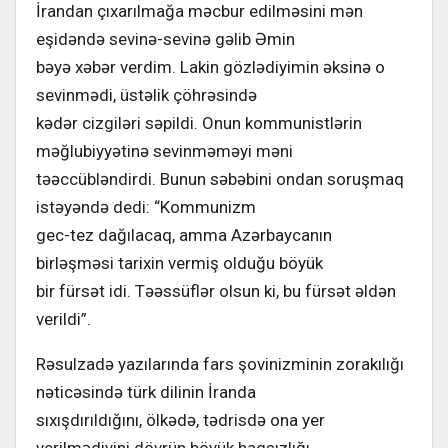
İrandan çıxarılmağa məcbur edilməsini mən
eşidəndə sevinə-sevinə gəlib Əmin
bəyə xəbər verdim. Lakin gözlədiyimin əksinə o
sevinmədi, üstəlik çöhrəsində
kədər cizgiləri səpildi. Onun kommunistlərin
məğlubiyyətinə sevinməməyi məni
təəccübləndirdi. Bunun səbəbini ondan soruşmaq
istəyəndə dedi: “Kommunizm
gec-tez dağılacaq, amma Azərbaycanın
birləşməsi tarixin vermiş olduğu böyük
bir fürsət idi. Təəssüflər olsun ki, bu fürsət əldən
verildi”.
Rəsulzadə yazılarında fars şovinizminin zorakılığı
nəticəsində türk dilinin İranda
sıxışdırıldığını, ölkədə, tədrisdə ona yer
verilmədiyini dövrün böyük haqsızlığı