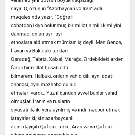
sayır. O, özünün “Azərbaycan və İran” adlı
məqaləsində yazır: “Coğrafi
cəhətdən ikiyə bölünmüş bir millətin milli kimliyini
danmaq, onları ayrı-ayrı
etnoslara aid etmək mümkün iş deyil. Mən Gəncə,
İrəvan və Bakıdakı türkləri
Qaradağ, Təbriz, Xalxal, Marağa, Ərdəbildəkilərdən
fərqli bir millət hesab edə
bilmərəm. Halbuki, onların vahid dili, eyni adət-
ənənəsi, eyni məzhəbə qulluq
etmələri vardı… Yüz il bundan əvvəl bunlar vahid
olmuşlar. İranın və rusların
siyasəti ilə iki yerə ayrılmış və indi məcbur etmək
istəyirlər ki, siz azərbaycanlı
adını dəyişib Qafqaz türkü, Aran və ya Qafqaz
albanı qoysanız, ancaq biz sizi