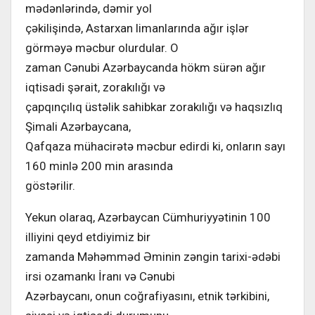
mədənlərində, dəmir yol
çəkilişində, Astarxan limanlarında ağır işlər
görməyə məcbur olurdular. O
zaman Cənubi Azərbaycanda hökm sürən ağır
iqtisadi şərait, zorakılığı və
çapqınçılıq üstəlik sahibkar zorakılığı və haqsızlıq
Şimali Azərbaycana,
Qafqaza mühacirətə məcbur edirdi ki, onların sayı
160 minlə 200 min arasında
göstərilir.
Yekun olaraq, Azərbaycan Cümhuriyyətinin 100
illiyini qeyd etdiyimiz bir
zamanda Məhəmməd Əminin zəngin tarixi-ədəbi
irsi ozamankı İranı və Cənubi
Azərbaycanı, onun coğrafiyasını, etnik tərkibini,