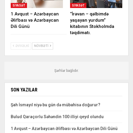
SIYASƏT
SIYASƏT
1 Avqust – Azərbaycan
“İrəvan – qəlbimdə
Əlifbası və Azərbaycan
yaşayan yurdum”
Dili Günü
kitabının Stokholmda
təqdimatı.
ƏVVƏLKI
NÖVBƏTI
Şərhlər bağlıdır.
SON YAZILAR
Şah İsmayıl niyə bu gün də mübahisə doğurur?
Bulud Qaraçorlu Səhəndin 100 illiyi qeyd olundu
1 Avqust – Azərbaycan Əlifbası və Azərbaycan Dili Günü