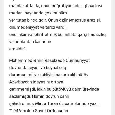
məmləkətdə də, onun coğrafiyasında, iqtisadi və
mədəni həyatında çox mühüm
yer tutan bir xalqdır. Onun özünəməxsus ərazisi,
dili, mədəniyyət və tarixi vardı,
onu inkar və təhrif etmək bu millətə qarşı haqsızlıq
və ədalətdən kənar bir
əməldir”.
Məhəmməd Əmin Rəsulzadə Cümhuriyyət
dövründə siyasi və beynəlxalq
durumun mürəkkəbliyini nəzərə alıb bütöv
Azərbaycan ideyasını ortaya
gətirməmişdi, lakin bu bütövlüyü daim ürəyində
saxlamışdı. Həmin dövrün canlı
şahidi olmuş Əlirza Turan öz xatirələrində yazır.
“1946-cı ildə Sovet Ordusunun