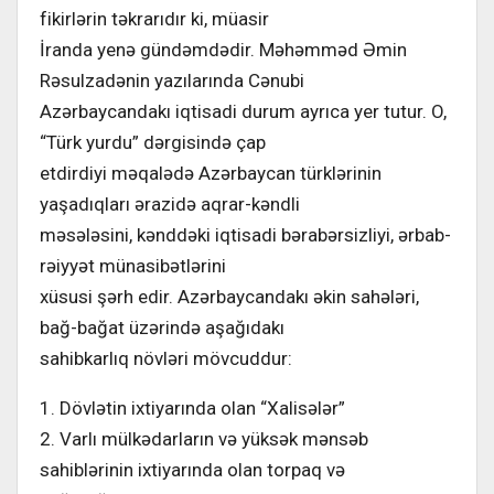
fikirlərin təkrarıdır ki, müasir
İranda yenə gündəmdədir. Məhəmməd Əmin
Rəsulzadənin yazılarında Cənubi
Azərbaycandakı iqtisadi durum ayrıca yer tutur. O,
“Türk yurdu” dərgisində çap
etdirdiyi məqalədə Azərbaycan türklərinin
yaşadıqları ərazidə aqrar-kəndli
məsələsini, kənddəki iqtisadi bərabərsizliyi, ərbab-
rəiyyət münasibətlərini
xüsusi şərh edir. Azərbaycandakı əkin sahələri,
bağ-bağat üzərində aşağıdakı
sahibkarlıq növləri mövcuddur:
1. Dövlətin ixtiyarında olan “Xalisələr”
2. Varlı mülkədarların və yüksək mənsəb
sahiblərinin ixtiyarında olan torpaq və