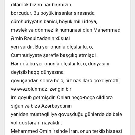
diləmək bizim hər birimizin
borcudur. Bu böyük insanlar sırasında
cümhuriyyətin banisi, böyük milli ideya,
məslək və dönməzlik nümunəsi olan Məhəmməd
Əmin Rəsulzadənin xüsusi
yeri vardır. Bu yer onunla ölçülür ki, o,
Cümhuriyyətə şərəflə başçılıq etmişdi.
Həm də bu yer onunla ölçülür ki, o, dünyasını
dəyişib haqq dünyasına
qovuşandan sonra belə, biz nəsillərə çoxqiymətli
və əvəzolunmaz, zəngin bir
irs qoyub getmişdir. Onları neçə-neçə cildlərə
sığan və bizə Azərbaycanın
yenidən müstəqilliyə qovuşduğu günlərdə də belə
yol göstərən mayakdır.
Məhəmməd Əmin irsində İran, onun tərkib hissəsi