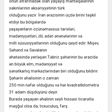
onun ətrafınadək olan yaşayış məntəqələrinin
sakinlərinin əksəriyyətinin türk
olduğunu yazır. İran ərazisinin üçdə birini təşkil
etdiyi bu bölgələrdə
yaşayanların özünəməxsus tarixləri,
mədəniyyətləri, dil, adət-ənənələrinin və
milli xüsusiyyətlərinin olduğunu qeyd edir. Mişev,
Səhənd və Savalanın
əhatəsində yerləşən Təbriz şəhərinin bu ərazidə
ən böyük elm, mədəniyyət və
sənətkarlıq mərkəzlərindən biri olduğunu bildirir.
Şəhərin əhalisinin o zaman
250 min nəfər olduğunu və hər kvadratkilometrə
31 adam düşdüyünü deyir.
Burada yaşayan əhalinin xeyli hissəsi ticarətlə
məşğul olsa da, toxuculuq, fərş