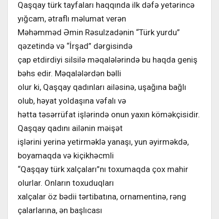
Qaşqay türk tayfaları haqqında ilk dəfə yetərincə
yığcam, ətraflı məlumat verən
Məhəmməd Əmin Rəsulzadənin “Türk yurdu”
qəzetində və “İrşad” dərgisində
çap etdirdiyi silsilə məqalələrində bu haqda geniş
bəhs edir. Məqalələrdən bəlli
olur ki, Qaşqay qadınları ailəsinə, uşağına bağlı
olub, həyat yoldaşına vəfalı və
hətta təsərrüfat işlərində onun yaxın köməkçisidir.
Qaşqay qadını ailənin məişət
işlərini yerinə yetirməklə yanaşı, yun əyirməkdə,
boyamaqda və kiçikhəcmli
“Qaşqay türk xalçaları”nı toxumaqda çox mahir
olurlar. Onların toxuduqları
xalçalar öz bədii tərtibatına, ornamentinə, rəng
çalarlarına, ən başlıcası