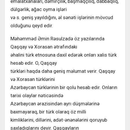
emalatxanaları, dəmirçilik, başmaqçılıq, dabbaqlıq,
dülgərlik, ağac oyma işləri
və s. geniş yayıldığını, əl sənəti işlərinin mövcud
olduğunu qeyd edir.
Məhəmməd Əmin Rəsulzadə öz yazılarında
Qaşqay və Xorasan ətrafındakı
əhalini türk etnosuna daxil edərək onları xalis türk
hesab edir. O, Qaşqay
türkləri haqda daha geniş məlumat verir. Qaşqay
və Xorasan türklərini
Azərbaycan türklərinin bir qolu hesab edir. Onların
tarixi olaylar nəticəsində
Azərbaycan ərazisindən ayrı düşmələrinə
baxmayaraq, bir türk olaraq öz milli
kimliklərini, dillərini, adət-ənənələrini qoruyub
saxladıqlarını deyir. Qaşqayların