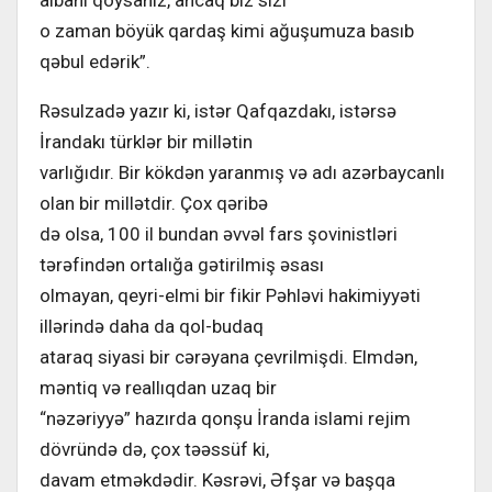
o zaman böyük qardaş kimi ağuşumuza basıb
qəbul edərik”.
Rəsulzadə yazır ki, istər Qafqazdakı, istərsə
İrandakı türklər bir millətin
varlığıdır. Bir kökdən yaranmış və adı azərbaycanlı
olan bir millətdir. Çox qəribə
də olsa, 100 il bundan əvvəl fars şovinistləri
tərəfindən ortalığa gətirilmiş əsası
olmayan, qeyri-elmi bir fikir Pəhləvi hakimiyyəti
illərində daha da qol-budaq
ataraq siyasi bir cərəyana çevrilmişdi. Elmdən,
məntiq və reallıqdan uzaq bir
“nəzəriyyə” hazırda qonşu İranda islami rejim
dövründə də, çox təəssüf ki,
davam etməkdədir. Kəsrəvi, Əfşar və başqa