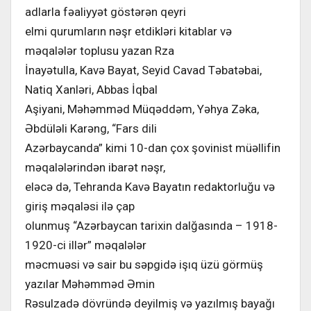
adlarla fəaliyyət göstərən qeyri
elmi qurumların nəşr etdikləri kitablar və
məqalələr toplusu yazan Rza
İnayətulla, Kavə Bayat, Seyid Cavad Təbatəbai,
Natiq Xanləri, Abbas İqbal
Aşiyani, Məhəmməd Müqəddəm, Yəhya Zəka,
Əbdüləli Karəng, “Fars dili
Azərbaycanda” kimi 10-dan çox şovinist müəllifin
məqalələrindən ibarət nəşr,
eləcə də, Tehranda Kavə Bayatın redaktorluğu və
giriş məqaləsi ilə çap
olunmuş “Azərbaycan tarixin dalğasında – 1918-
1920-ci illər” məqalələr
məcmuəsi və sair bu səpgidə işıq üzü görmüş
yazılar Məhəmməd Əmin
Rəsulzadə dövründə deyilmiş və yazılmış bayağı