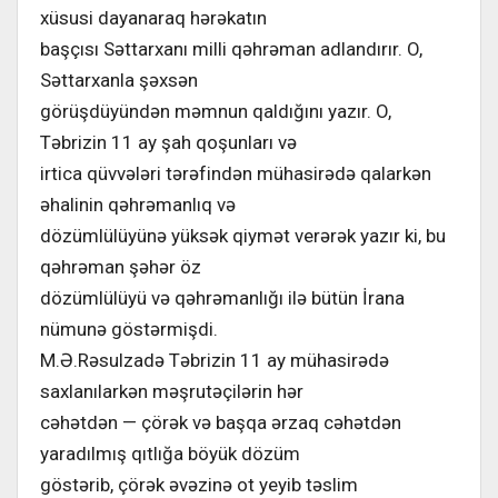
xüsusi dayanaraq hərəkatın
başçısı Səttarxanı milli qəhrəman adlandırır. O,
Səttarxanla şəxsən
görüşdüyündən məmnun qaldığını yazır. O,
Təbrizin 11 ay şah qoşunları və
irtica qüvvələri tərəfindən mühasirədə qalarkən
əhalinin qəhrəmanlıq və
dözümlülüyünə yüksək qiymət verərək yazır ki, bu
qəhrəman şəhər öz
dözümlülüyü və qəhrəmanlığı ilə bütün İrana
nümunə göstərmişdi.
M.Ə.Rəsulzadə Təbrizin 11 ay mühasirədə
saxlanılarkən məşrutəçilərin hər
cəhətdən — çörək və başqa ərzaq cəhətdən
yaradılmış qıtlığa böyük dözüm
göstərib, çörək əvəzinə ot yeyib təslim