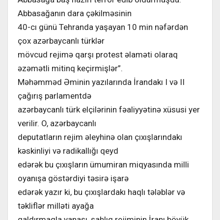
Abbasağanın dara çəkilməsinin
40-cı günü Tehranda yaşayan 10 min nəfərdən
çox azərbaycanlı türklər
mövcud rejimə qarşı protest əlaməti olaraq
əzəmətli mitinq keçirmişlər”.
Məhəmməd Əminin yazılarında İrandakı I və II
çağırış parlamentdə
azərbaycanlı türk elçilərinin fəaliyyətinə xüsusi yer
verilir. O, azərbaycanlı
deputatların rejim əleyhinə olan çıxışlarındakı
kəskinliyi və radikallığı qeyd
edərək bu çıxışların ümumiran miqyasında milli
oyanışa göstərdiyi təsirə işarə
edərək yazır ki, bu çıxışlardakı haqlı tələblər və
təkliflər milləti ayağa
qaldırmaqla yanaşı, şahlıq rejiminin İranı böyük