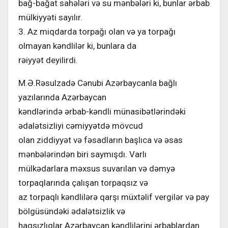
bağ-bağat sahələri və su mənbələri ki, bunlar ərbab
mülkiyyəti sayılır.
3. Az miqdarda torpağı olan və ya torpağı
olmayan kəndlilər ki, bunlara da
rəiyyət deyilirdi.
M.Ə.Rəsulzadə Cənubi Azərbaycanla bağlı
yazılarında Azərbaycan
kəndlərində ərbab-kəndli münasibətlərindəki
ədalətsizliyi cəmiyyətdə mövcud
olan ziddiyyət və fəsadların başlıca və əsas
mənbələrindən biri saymışdı. Varlı
mülkədarlara məxsus suvarılan və dəmyə
torpaqlarında çalışan torpaqsız və
az torpaqlı kəndlilərə qarşı müxtəlif vergilər və pay
bölgüsündəki ədalətsizlik və
haqsızlıqlar Azərbaycan kəndlilərini ərbablardan