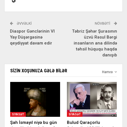
ƏVVƏLKI
NÖVBƏTI
Diaspor Gənclərinin VI
Təbriz Şəhər Şurasının
Yay Düşərgəsinə
üzvü Rəsul Bərgi
qeydiyyat davam edir
insanların ana dilində
təhsil hüququ haqda
danışıb
SIZIN XOŞUNUZA GƏLƏ BILƏR
Hamısı
SIYASƏT
SIYASƏT
Şah İsmayıl niyə bu gün
Bulud Qaraçorlu