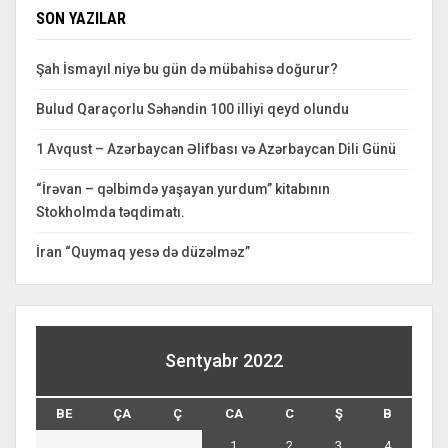
SON YAZILAR
Şah İsmayıl niyə bu gün də mübahisə doğurur?
Bulud Qaraçorlu Səhəndin 100 illiyi qeyd olundu
1 Avqust – Azərbaycan Əlifbası və Azərbaycan Dili Günü
“İrəvan – qəlbimdə yaşayan yurdum” kitabının
Stokholmda təqdimatı.
İran “Quymaq yesə də düzəlməz”
Sentyabr 2022
BE
ÇA
Ç
CA
C
Ş
B
1
2
3
4