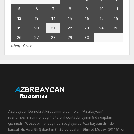
5
6
7
8
9
10
11
12
13
14
15
16
17
18
19
20
21
22
23
24
25
26
27
28
29
30
« Avq
Okt »
Azərbaycan Demokrat Firqəsinin orqanı olan “Azərbaycan”
ruznaməsinin birinci sayı 1945-ci il sentyabr ayının 5-də çapdan
çıxmışdır. “Qəzet birinci sayından başlayaraq Azərbaycan dilində
buraxılırdı. Hacı Əli Şəbüstəri (1-29-cu saylar), Əhməd Müsəvi (98-151-ci