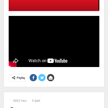
Paylaş
5052 Yazı
0 Şərh