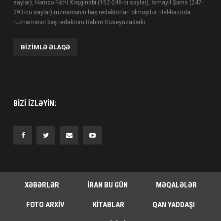
saylar), Həmzə Fəthi Xoşginabi (152-246-cı saylar), İsmayıl Şəms (247-
293-cü saylar) ruznamənin baş redaktorları olmuşdur. Hal-hazırda
ruznamənin baş redaktoru Rəhim Hüseynzadədir.
BIZIMLƏ ƏLAQƏ
BIZI IZLƏYIN:
XƏBƏRLƏR
İRAN BU GÜN
MƏQALƏLƏR
FOTO ARXIV
KITABLAR
QAN YADDAŞI