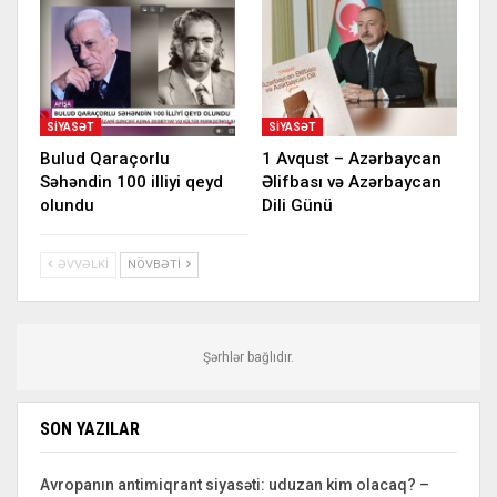
SIYASƏT
SIYASƏT
Bulud Qaraçorlu
1 Avqust – Azərbaycan
Səhəndin 100 illiyi qeyd
Əlifbası və Azərbaycan
olundu
Dili Günü
ƏVVƏLKI
NÖVBƏTI
Şərhlər bağlıdır.
SON YAZILAR
Avropanın antimiqrant siyasəti: uduzan kim olacaq? –