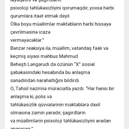
psixoloji təhlükəsizliyini qorumaqdır, yoxsa hərbi
qurumlara itaət etmək deyil.
Ölkə boyu müəllimlər məktəblərin hərbi hissəyə
çevrilməsinə icazə
verməyəcəklər.”
Bənzər reaksiya ilə, müəllim, vətəndaş fəalı və
keçmiş siyasi məhbus Məhmud
Beheşti Ləngərudi də özünün “X” sosial
şəbəkəsindəki hesabında bu anlaşma
sənədindən narahatlığını bildirdi.
O, Təhsil nazirinə müraciətlə yazdı: “Hər hansı bir
anlaşma ki, polis və
təhlükəsizlik qüvvələrinin məktəblərə daxil
olmasına zəmin yaradır, şagirdlərin
və müəllimlərin psixoloji təhlükəsizliyini aradan
aparacaq.”