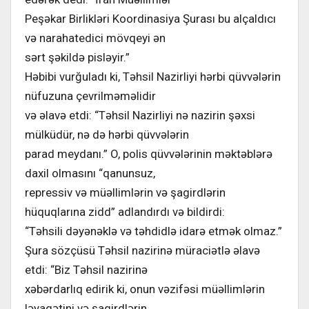
Peşəkar Birlikləri Koordinasiya Şurası bu alçaldıcı
və narahatedici mövqeyi ən
sərt şəkildə pisləyir.”
Həbibi vurğuladı ki, Təhsil Nazirliyi hərbi qüvvələrin
nüfuzuna çevrilməməlidir
və əlavə etdi: “Təhsil Nazirliyi nə nazirin şəxsi
mülküdür, nə də hərbi qüvvələrin
parad meydanı.” O, polis qüvvələrinin məktəblərə
daxil olmasını “qanunsuz,
repressiv və müəllimlərin və şagirdlərin
hüquqlarına zidd” adlandırdı və bildirdi:
“Təhsili dəyənəklə və təhdidlə idarə etmək olmaz.”
Şura sözçüsü Təhsil nazirinə müraciətlə əlavə
etdi: “Biz Təhsil nazirinə
xəbərdarlıq edirik ki, onun vəzifəsi müəllimlərin
ləyaqətini və şagirdlərin