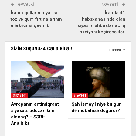
ƏVVƏLKI
NÖVBƏTI
İranın göllərinin yarısı
İranda 41
toz və qum fırtınalarının
həbsxanasında olan
mərkəzinə çevrilib
siyasi məhbuslar aclıq
aksiyası keçirəcəklər.
SIZIN XOŞUNUZA GƏLƏ BILƏR
Hamısı
SIYASƏT
SIYASƏT
Avropanın antimiqrant
Şah İsmayıl niyə bu gün
siyasəti: uduzan kim
də mübahisə doğurur?
olacaq? – ŞƏRH
Analitika