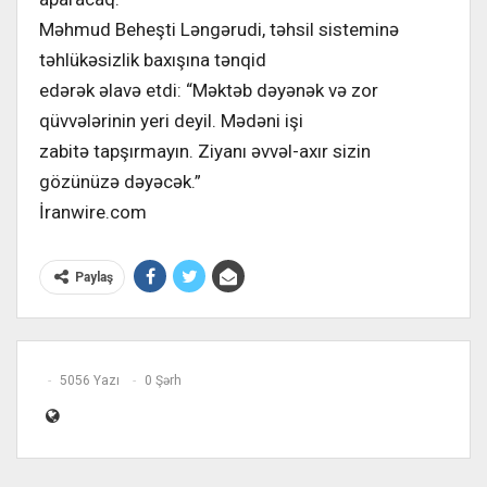
Məhmud Beheşti Ləngərudi, təhsil sisteminə
təhlükəsizlik baxışına tənqid
edərək əlavə etdi: “Məktəb dəyənək və zor
qüvvələrinin yeri deyil. Mədəni işi
zabitə tapşırmayın. Ziyanı əvvəl-axır sizin
gözünüzə dəyəcək.”
İranwire.com
Paylaş
5056 Yazı
0 Şərh