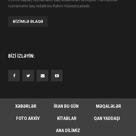
293-cü saylar) ruznamənin baş redaktorları olmuşdur. Hal-hazırda
ruznamənin baş redaktoru Rəhim Hüseynzadədir.
BIZIMLƏ ƏLAQƏ
BIZI IZLƏYIN:
XƏBƏRLƏR
İRAN BU GÜN
MƏQALƏLƏR
FOTO ARXIV
KITABLAR
QAN YADDAŞI
ANA DILIMIZ