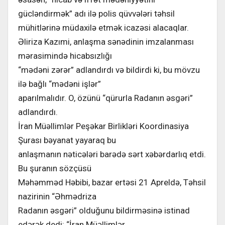
gücləndirmək” adı ilə polis qüvvələri təhsil
mühitlərinə müdaxilə etmək icazəsi alacaqlar.
Əliriza Kazımi, anlaşma sənədinin imzalanması
mərasimində hicabsızlığı
“mədəni zərər” adlandırdı və bildirdi ki, bu mövzu
ilə bağlı “mədəni işlər”
aparılmalıdır. O, özünü “qürurla Radanın əsgəri”
adlandırdı.
İran Müəllimlər Peşəkar Birlikləri Koordinasiya
Şurası bəyanat yayaraq bu
anlaşmanın nəticələri barədə sərt xəbərdarlıq etdi.
Bu şuranın sözçüsü
Məhəmməd Həbibi, bazar ertəsi 21 Apreldə, Təhsil
nazirinin “Əhmədriza
Radanın əsgəri” olduğunu bildirməsinə istinad
edərək dedi: “İran Müəllimlər