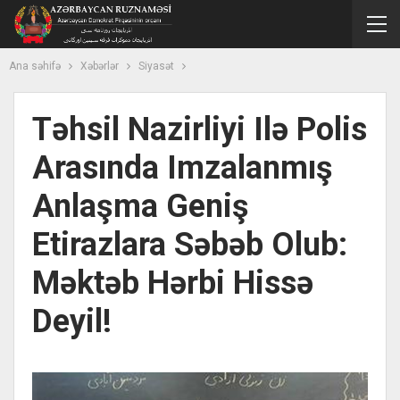
Ana səhifə
Xəbərlər
Siyasət
Təhsil Nazirliyi Ilə Polis
Arasında Imzalanmış
Anlaşma Geniş
Etirazlara Səbəb Olub:
Məktəb Hərbi Hissə
Deyil!