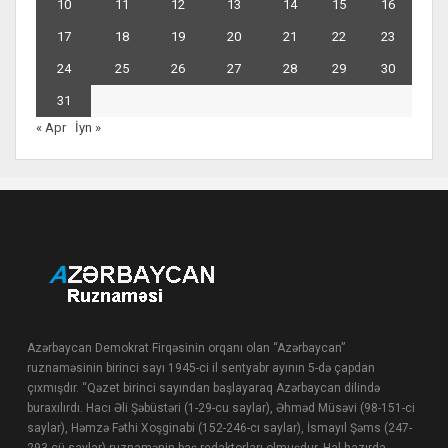
10
11
12
13
14
15
16
17
18
19
20
21
22
23
24
25
26
27
28
29
30
31
« Apr
İyn »
Azərbaycan Demokrat Firqəsinin orqanı olan “Azərbaycan”
ruznaməsinin birinci sayı 1945-ci il sentyabr ayının 5-də çapdan
çıxmışdır. “Qəzet birinci sayından başlayaraq Azərbaycan dilində
buraxılırdı. Hacı Əli Şəbüstəri (1-29-cu saylar), Əhməd Müsəvi (98-151-ci
saylar), Həmzə Fəthi Xoşginabi (152-246-cı saylar), İsmayıl Şəms (247-