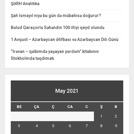
ŞƏRH Analitika
Şah İsmayıl niyə bu gün də mübahisə doğurur?
Bulud Qaraçorlu Səhəndin 100 illiyi qeyd olundu
1 Avqust – Azərbaycan Əlifbası və Azərbaycan Dili Günü
“İrəvan – qəlbimdə yaşayan yurdum” kitabının
Stokholmda təqdimatı.
May 2021
BE
ÇA
Ç
CA
C
Ş
B
1
2
3
4
5
6
7
8
9