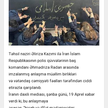
Təhsil naziri Əliriza Kazımi ilə İran İslam
Respublikasının polis qüvvələrinin baş
komandanı Əhmədriza Radan arasında
imzalanmış anlaşma müəllim birlikləri
və vətəndaş cəmiyyəti fəalları tərəfindən ciddi
etirazla qarşılanıb.
İranın daxili mediası, şənbə günü, 19 Aprel xəbər
verdi ki, bu anlaşmaya
əsasən, “hicab və iffət mədəniyyətini