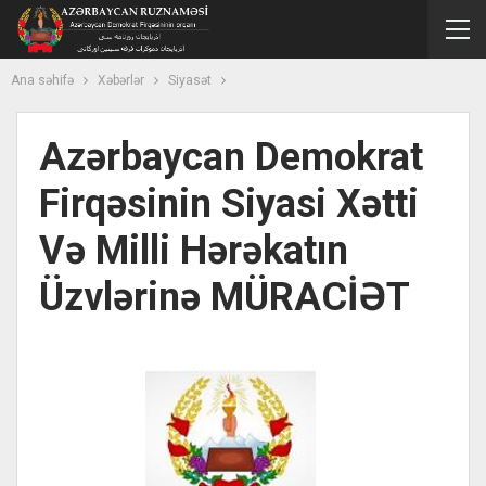
Ana səhifə
Xəbərlər
Siyasət
Azərbaycan Demokrat
Firqəsinin Siyasi Xətti
Və Milli Hərəkatın
Üzvlərinə MÜRACİƏT