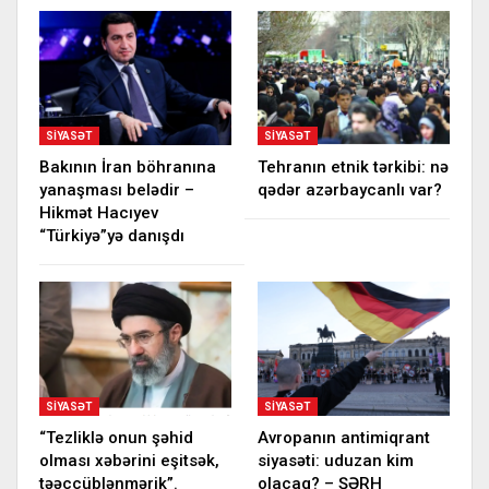
SIYASƏT
SIYASƏT
Bakının İran böhranına
Tehranın etnik tərkibi: nə
yanaşması belədir –
qədər azərbaycanlı var?
Hikmət Hacıyev
“Türkiyə”yə danışdı
SIYASƏT
SIYASƏT
“Tezliklə onun şəhid
Avropanın antimiqrant
olması xəbərini eşitsək,
siyasəti: uduzan kim
təəccüblənmərik”.
olacaq? – ŞƏRH