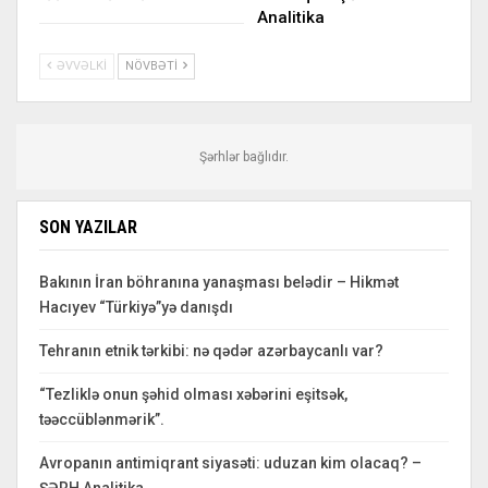
Analitika
ƏVVƏLKI
NÖVBƏTI
Şərhlər bağlıdır.
SON YAZILAR
Bakının İran böhranına yanaşması belədir – Hikmət
Hacıyev “Türkiyə”yə danışdı
Tehranın etnik tərkibi: nə qədər azərbaycanlı var?
“Tezliklə onun şəhid olması xəbərini eşitsək,
təəccüblənmərik”.
Avropanın antimiqrant siyasəti: uduzan kim olacaq? –