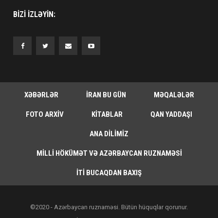
BIZI IZLƏYIN:
XƏBƏRLƏR
İRAN BU GÜN
MƏQALƏLƏR
FOTO ARXIV
KITABLAR
QAN YADDAŞI
ANA DILIMIZ
MILLI HÖKÜMƏT VƏ AZƏRBAYCAN RUZNAMƏSI
İTI BUCAQDAN BAXIŞ
©2020 - Azərbaycan ruznaməsi. Bütün hüquqlar qorunur.