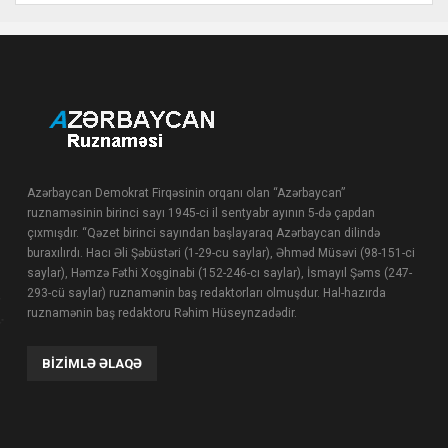
Azərbaycan Demokrat Firqəsinin orqanı olan “Azərbaycan”
ruznaməsinin birinci sayı 1945-ci il sentyabr ayının 5-də çapdan
çıxmışdır. “Qəzet birinci sayından başlayaraq Azərbaycan dilində
buraxılırdı. Hacı Əli Şəbüstəri (1-29-cu saylar), Əhməd Müsəvi (98-151-ci
saylar), Həmzə Fəthi Xoşginabi (152-246-cı saylar), İsmayıl Şəms (247-
293-cü saylar) ruznamənin baş redaktorları olmuşdur. Hal-hazırda
ruznamənin baş redaktoru Rəhim Hüseynzadədir.
BIZIMLƏ ƏLAQƏ