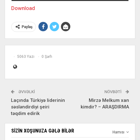
Download
Paylaş
5063 Yazı
0 Şərh
ƏVVƏLKI
NÖVBƏTI
Laçında Türkiyə liderinin
Mirzə Melkum xan
səsləndirdiyi şeiri
kimdir? – ARAŞDIRMA
təqdim edirik
SIZIN XOŞUNUZA GƏLƏ BILƏR
Hamısı