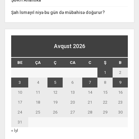
ŞƏRH Analitika
Şah İsmayıl niyə bu gün də mübahisə doğurur?
Avqust 2026
BE
ÇA
Ç
CA
C
Ş
B
1
2
3
4
5
6
7
8
9
10
11
12
13
14
15
16
17
18
19
20
21
22
23
24
25
26
27
28
29
30
31
« İyl