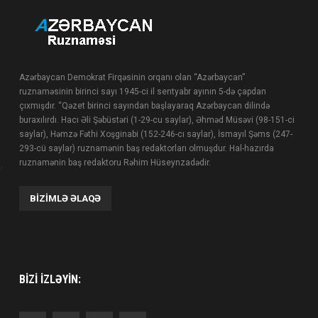
Azərbaycan Demokrat Firqəsinin orqanı olan “Azərbaycan”
ruznaməsinin birinci sayı 1945-ci il sentyabr ayının 5-də çapdan
çıxmışdır. “Qəzet birinci sayından başlayaraq Azərbaycan dilində
buraxılırdı. Hacı Əli Şəbüstəri (1-29-cu saylar), Əhməd Müsəvi (98-151-ci
saylar), Həmzə Fəthi Xoşginabi (152-246-cı saylar), İsmayıl Şəms (247-
293-cü saylar) ruznamənin baş redaktorları olmuşdur. Hal-hazırda
ruznamənin baş redaktoru Rəhim Hüseynzadədir.
BIZIMLƏ ƏLAQƏ
BIZI IZLƏYIN: