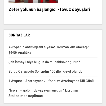
Zəfər yolunun başlanğıcı -Tovuz döyüşləri
SON YAZILAR
Avropanın antimiqrant siyasəti: uduzan kim olacaq? –
ŞƏRH Analitika
Şah İsmayıl niyə bu gün də mübahisə doğurur?
Bulud Qaraçorlu Səhəndin 100 illiyi qeyd olundu
1 Avqust – Azərbaycan Əlifbası və Azərbaycan Dili Günü
“İrəvan – qəlbimdə yaşayan yurdum” kitabının
Stokholmda təqdimatı.