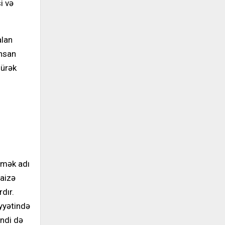
i və
alan
insan
 ürək
etmək adı
faizə
dır.
iyyətində
indi də