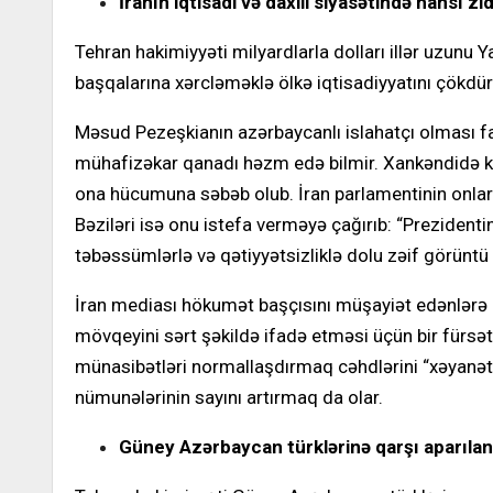
İranın iqtisadi və daxili siyasətində hansı zi
Tehran hakimiyyəti milyardlarla dolları illər uzunu 
başqalarına xərcləməklə ölkə iqtisadiyyatını çökdürüb
Məsud Pezeşkianın azərbaycanlı islahatçı olması fak
mühafizəkar qanadı həzm edə bilmir. Xankəndidə keçi
ona hücumuna səbəb olub. İran parlamentinin onlar
Bəziləri isə onu istefa verməyə çağırıb: “Prezident
təbəssümlərlə və qətiyyətsizliklə dolu zəif görüntü y
İran mediası hökumət başçısını müşayiət edənlərə qarş
mövqeyini sərt şəkildə ifadə etməsi üçün bir fürsə
münasibətləri normallaşdırmaq cəhdlərini “xəyanət” 
nümunələrinin sayını artırmaq da olar.
Güney Azərbaycan türklərinə qarşı aparılan 