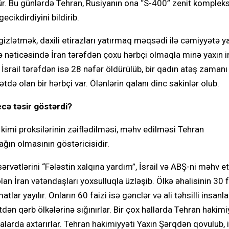
ür. Bu günlərdə Tehran, Rusiyanın ona “S-400” zenit kompleks
ecikdirdiyini bildirib.
zlətmək, daxili etirazları yatırmaq məqsədi ilə cəmiyyətə y
bə nəticəsində İran tərəfdən çoxu hərbçi olmaqla minə yaxın 
. İsrail tərəfdən isə 28 nəfər öldürülüb, bir qadın atəş zamanı
ə olan bir hərbçi var. Ölənlərin qalanı dinc sakinlər olub.
cə təsir göstərdi?
imi proksilərinin zəiflədilməsi, məhv edilməsi Tehran
ğın olmasının göstəricisidir.
 sərvətlərini “Fələstin xalqına yardım”, İsrail və ABŞ-ni məhv 
 olan İran vətəndaşları yoxsulluqla üzləşib. Ölkə əhalisinin 30 
r yayılır. Onların 60 faizi isə gənclər və ali təhsilli insanlar
ən qərb ölkələrinə sığınırlar. Bir çox hallarda Tehran hakim
ralarda axtarırlar. Tehran hakimiyyəti Yaxın Şərqdən qovulub, 