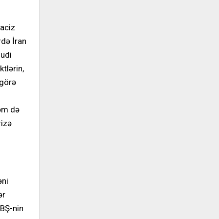
 aciz
rdə İran
hudi
tlərin,
 görə
həm də
rizə
əni
ər
ABŞ-nin