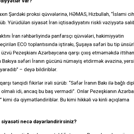
ddiyyətlər var?
Yaxın Şərdəki proksi qüvvələrinə, HƏMAS, Hizbullah, “İslami ci
. Yürüdülən siyasət İran iqtisadiyyatını riskli vəziyyətə salı
tını İran rəhbərliyində panfarsçı qüvvələri, hakimiyyətin
rilən ECO toplantısında iştirakı, Şuşaya səfəri bu tip ünsür
 üzvü Pezeşkianı Azərbaycana qarşı çıxış etməməkdə ittiha
in Bakıya səfəri İranın gücünü nümayiş etdirmək əvəzinə, yers
aradıb” – deyə bildiriblər.
ı tənqidi fikirlər irəli sürüb: “Səfər İranın Bakı ilə bağlı di
t olmalı idi, ancaq bu baş vermədi”. Onlar Pezeşkianın Azərb
kimi də qiymətləndiriblər. Bu kimi hikkəli və kinli açıqlama
siyasəti necə dəyərləndirirsiniz?