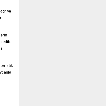
had” və
b.
lərin
m edib.
iz
plomatik
aycanla