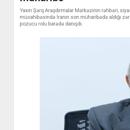
Yaxın Şərq Araşdırmalar Mərkəzinin rəhbəri, si
müsahibəsində İranın son müharibədə aldığı zərb
pozucu rolu barədə danışdı.