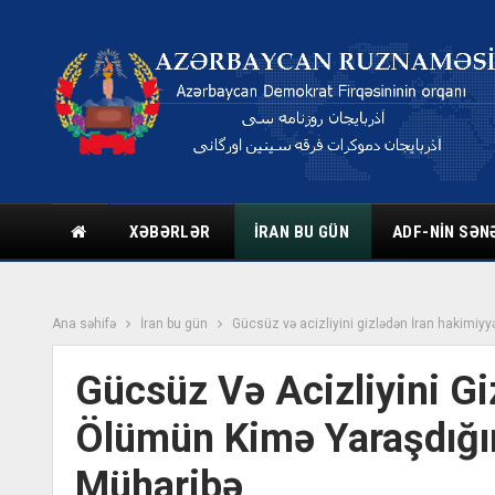
XƏBƏRLƏR
İRAN BU GÜN
ADF-NIN SƏN
Ana səhifə
İran bu gün
Gücsüz və acizliyini gizlədən İran hakimiy
Gücsüz Və Acizliyini Gi
Ölümün Kimə Yaraşdığın
Müharibə