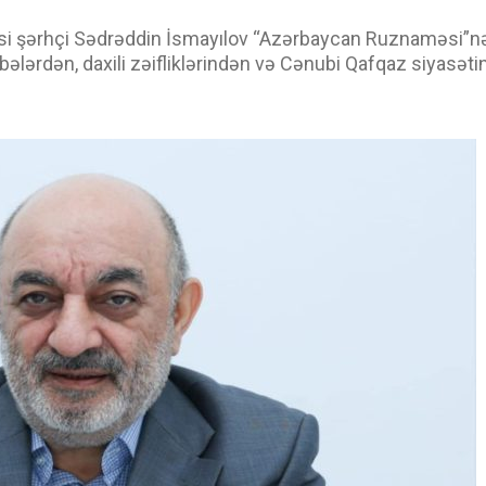
yasi şərhçi Sədrəddin İsmayılov “Azərbaycan Ruznaməsi”n
ələrdən, daxili zəifliklərindən və Cənubi Qafqaz siyasəti