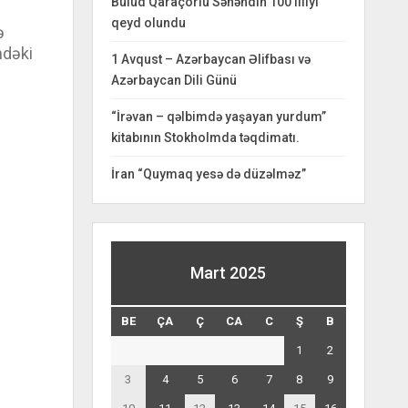
Bulud Qaraçorlu Səhəndin 100 illiyi
qeyd olundu
ə
ndəki
1 Avqust – Azərbaycan Əlifbası və
Azərbaycan Dili Günü
“İrəvan – qəlbimdə yaşayan yurdum”
kitabının Stokholmda təqdimatı.
İran “Quymaq yesə də düzəlməz”
Mart 2025
BE
ÇA
Ç
CA
C
Ş
B
1
2
3
4
5
6
7
8
9