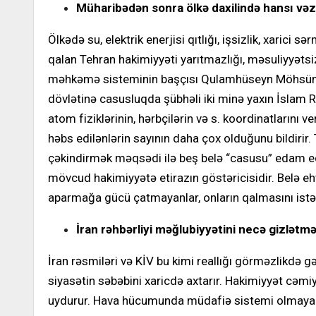
Müharibədən sonra ölkə daxilində hansı və
Ölkədə su, elektrik enerjisi qıtlığı, işsizlik, xar
qalan Tehran hakimiyyəti yarıtmazlığı, məsuliyyətsiz
məhkəmə sisteminin başçısı Qulamhüseyn Möhsüni-Ej
dövlətinə casusluqda şübhəli iki minə yaxın İslam R
atom fiziklərinin, hərbçilərin və s. koordinatlarını
həbs edilənlərin sayının daha çox olduğunu bildirir
çəkindirmək məqsədi ilə beş belə “casusu” edam ed
mövcud hakimiyyətə etirazın göstəricisidir. Belə eh
aparmağa gücü çatmayanlar, onların qalmasını istəm
İran rəhbərliyi məğlubiyyətini necə gizlətmə
İran rəsmiləri və KİV bu kimi reallığı görməzlikdə gə
siyasətin səbəbini xaricdə axtarır. Hakimiyyət cəmiy
uydurur. Hava hücumunda müdafiə sistemi olmayan, 