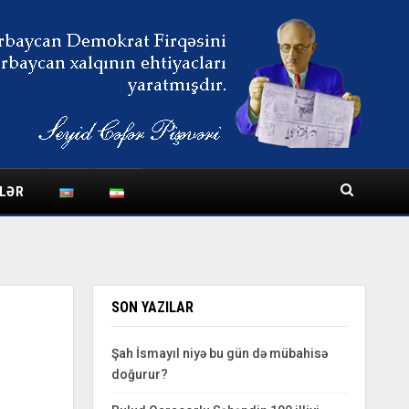
LƏR
SON YAZILAR
Şah İsmayıl niyə bu gün də mübahisə
doğurur?