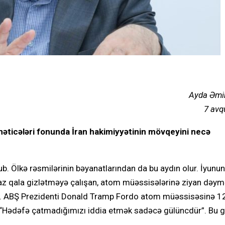
Ayda Əmi
7 avq
əticələri fonunda İran hakimiyyətinin mövqeyini necə
ub. Ölkə rəsmilərinin bəyanatlarından da bu aydın olur. İyunu
 az qala gizlətməyə çalışan, atom müəssisələrinə ziyan dəym
edir. ABŞ Prezidenti Donald Tramp Fordo atom müəssisəsinə 
b: “Hədəfə çatmadığımızı iddia etmək sadəcə gülüncdür”. Bu 