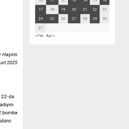
10
11
12
13
14
15
16
17
18
19
20
21
22
23
24
25
26
27
28
29
30
31
« Fev
Apr »
r Haşimi
ust 2025
n 22-də
ədiyini
12 bomba
gülünc