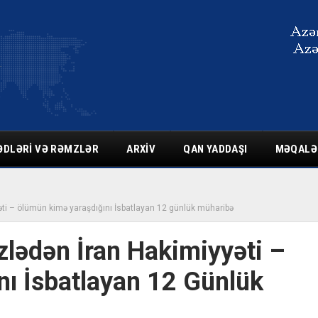
ƏDLƏRI VƏ RƏMZLƏR
ARXIV
QAN YADDAŞI
MƏQALƏ
yəti – ölümün kimə yaraşdığını İsbatlayan 12 günlük müharibə
zlədən İran Hakimiyyəti –
ı İsbatlayan 12 Günlük