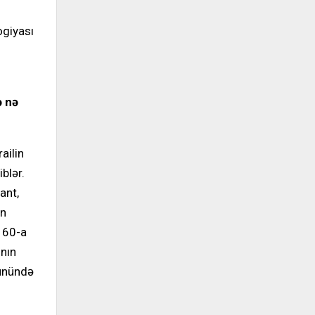
ogiyası
ə nə
ailin
blər.
ant,
yn
 60-a
ının
günündə