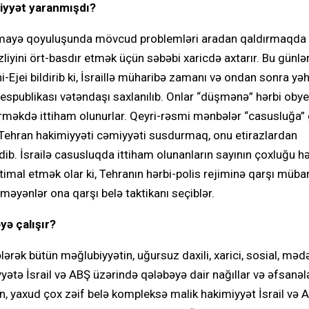
ziyyət yaranmışdı?
ici sərmayə qoyuluşunda mövcud problemləri aradan qaldırmaqda
liyini ört-basdır etmək üçün səbəbi xaricdə axtarır. Bu günlə
ei bildirib ki, İsraillə müharibə zamanı və ondan sonra yə
espublikası vətəndaşı saxlanılıb. Onlar “düşmənə” hərbi obyek
 verməkdə ittiham olunurlar. Qeyri-rəsmi mənbələr “casusluğa”
. Tehran hakimiyyəti cəmiyyəti susdurmaq, onu etirazlardan
ib. İsrailə casusluqda ittiham olunanların sayının çoxluğu 
timal etmək olar ki, Tehranın hərbi-polis rejiminə qarşı müba
əyənlər ona qarşı belə taktikanı seçiblər.
yə çalışır?
lərək bütün məğlubiyyətin, uğursuz daxili, xarici, sosial, məd
yətə İsrail və ABŞ üzərində qələbəyə dair nağıllar və əfsanəl
yaxud çox zəif belə kompleksə malik hakimiyyət İsrail və 