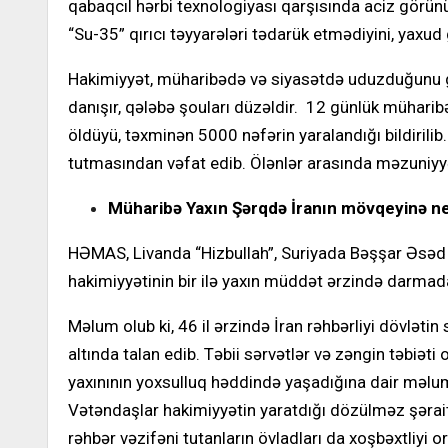
qabaqcıl hərbi texnologiyası qarşısında aciz görün
“Su-35” qırıcı təyyarələri tədarük etmədiyini, yaxud g
Hakimiyyət, müharibədə və siyasətdə uduzduğunu gi
danışır, qələbə şouları düzəldir. 12 günlük mühari
öldüyü, təxminən 5000 nəfərin yaralandığı bildirilib
tutmasından vəfat edib. Ölənlər arasında məzuniyyətd
Müharibə Yaxın Şərqdə İranın mövqeyinə ne
HƏMAS, Livanda “Hizbullah”, Suriyada Bəşşar Əsəd k
hakimiyyətinin bir ilə yaxın müddət ərzində darmada
Məlum olub ki, 46 il ərzində İran rəhbərliyi dövlətin
altında talan edib. Təbii sərvətlər və zəngin təbiəti
yaxınının yoxsulluq həddində yaşadığına dair məlumatla
Vətəndaşlar hakimiyyətin yaratdığı dözülməz şəraitd
rəhbər vəzifəni tutanların övladları da xoşbəxtliyi o