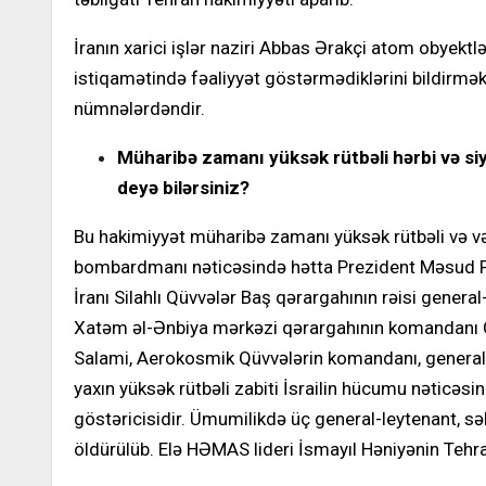
İranın xarici işlər naziri Abbas Ərakçi atom obyekt
istiqamətində fəaliyyət göstərmədiklərini bildirməklə
nümnələrdəndir.
Müharibə zamanı yüksək rütbəli hərbi və siy
deyə bilərsiniz?
Bu hakimiyyət müharibə zamanı yüksək rütbəli və vəzi
bombardmanı nəticəsində hətta Prezident Məsud Pez
İranı Silahlı Qüvvələr Baş qərargahının rəisi gene
Xatəm əl-Ənbiya mərkəzi qərargahının komandanı 
Salami, Aerokosmik Qüvvələrin komandanı, general-
yaxın yüksək rütbəli zabiti İsrailin hücumu nəticəs
göstəricisidir. Ümumilikdə üç general-leytenant, s
öldürülüb. Elə HƏMAS lideri İsmayıl Həniyənin Teh