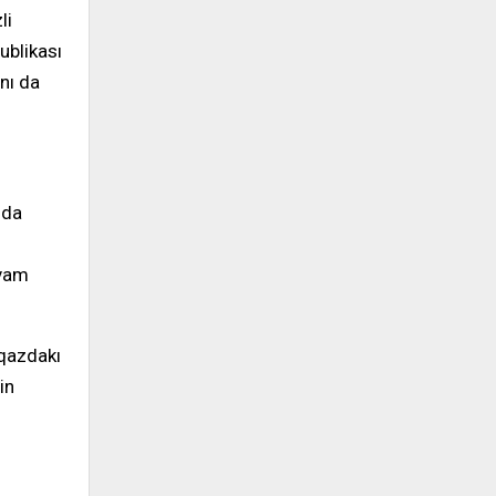
li
ublikası
nı da
zda
avam
fqazdakı
in