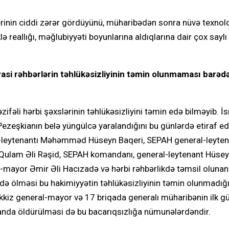
lərinin ciddi zərər gördüyünü, müharibədən sonra nüvə texnol
 reallığı, məğlubiyyəti boyunlarına aldıqlarına dair çox saylı
asi rəhbərlərin təhlükəsizliyinin təmin olunmaması barəd
fəli hərbi şəxslərinin təhlükəsizliyini təmin edə bilməyib. İsr
eşkianın belə yüngülcə yaralandığını bu günlərdə etiraf edi
ral-leytenantı Məhəmməd Hüseyn Baqeri, SEPAH general-leyten
Qulam Əli Rəşid, SEPAH komandanı, general-leytenant Hüse
mayor Əmir Əli Hacızadə və hərbi rəhbərlikdə təmsil olunan
ində ölməsi bu hakimiyyətin təhlükəsizliyinin təmin olunmadığ
əkkiz general-mayor və 17 briqada generalı müharibənin ilk 
randa öldürülməsi də bu bacarıqsızlığa nümunələrdəndir.