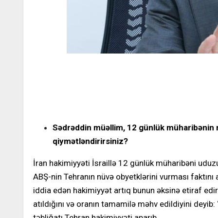
Sədrəddin müəllim, 12 günlük müharibənin n
qiymətləndirirsiniz?
İran hakimiyyəti İsraillə 12 günlük müharibəni uduz
ABŞ-nin Tehranın nüvə obyetklərini vurması faktını
iddia edən hakimiyyət artıq bunun əksinə etiraf 
atıldığını və oranın tamamilə məhv edildiyini deyi
təbliğatı Tehran hakimiyyəti aparıb.