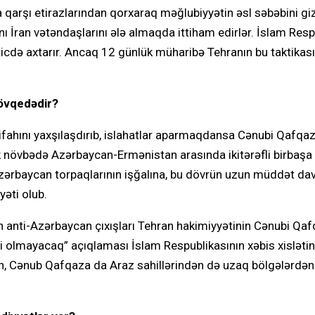
ra qarşı etirazlarından qorxaraq məğlubiyyətin əsl səbəbini giz
rını İran vətəndaşlarını ələ almaqda ittiham edirlər. İslam Resp
aricdə axtarır. Ancaq 12 günlük müharibə Tehranın bu taktikası
övqedədir?
 rifahını yaxşılaşdırıb, islahatlar aparmaqdansa Cənubi Qafqa
k növbədə Azərbaycan-Ermənistan arasında ikitərəfli birbaşa
zərbaycan torpaqlarının işğalına, bu dövrün uzun müddət d
əti olub.
in anti-Azərbaycan çıxışları Tehran hakimiyyətinin Cənubi Qa
i olmayacaq” açıqlaması İslam Respublikasının xəbis xislətin
an, Cənub Qafqaza da Araz sahillərindən də uzaq bölgələrdən