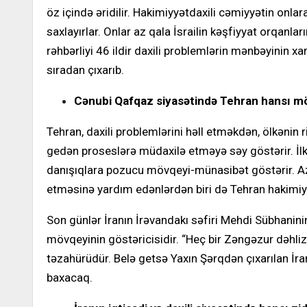
öz içində əridilir. Hakimiyyətdaxili cəmiyyətin onla
saxlayırlar. Onlar az qala İsrailin kəşfiyyat orqanla
rəhbərliyi 46 ildir daxili problemlərin mənbəyinin x
sıradan çıxarıb.
Cənubi Qafqaz siyasətində Tehran hansı m
Tehran, daxili problemlərini həll etməkdən, ölkənin
gedən proseslərə müdaxilə etməyə səy göstərir. İl
danışıqlara pozucu mövqeyi-münasibət göstərir. A
etməsinə yardım edənlərdən biri də Tehran hakimiyy
Son günlər İranın İrəvandakı səfiri Mehdi Sübhanin
mövqeyinin göstəricisidir. “Heç bir Zəngəzur dəhliz
təzahürüdür. Belə getsə Yaxın Şərqdən çıxarılan İr
baxacaq.