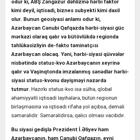
odur ki, ABŞ Zəngəzur dəhlizinə hərbi faktor
kimi deyil, iqtisadi, biznes subyekti kimi daxil
olur. Bunun geosiyasi anlamı odur ki,
Azərbaycan Cənubi Qafqazda hərbi-siyasi güc
mərkəzi olaraq qalır və bütövlükdə regionda
təhlükəsizliyin de-fakto təminatçısı
Azərbaycan olacaq. Yəni, hərbi-siyasi qüvvələr
nisbətində status-kvo Azərbaycanın xeyrinə
qalır və Vaşinqtonda imzalanmış sənədlər hərbi-
siyasi status-kvonu dəyişməyi nəzərdə
tutmur.
Hazırkı status-kvo isə sülhə, qlobal
əhəmiyyətli iqtisadi layihələrə, bütün regionun
birləşməsinə və iqtisadi rifaha yol açıbsa, deməli
səmərəlidir. Səmərəlidirsə, qalıcı olması vacibdir.
Bu siyasi gedişlə Prezident İ.Əliyev həm
Azərbaycanın, həm Cənubi Qafqazın, eyni