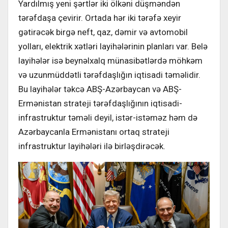
Yardılmış yeni şərtlər iki ölkəni düşməndən
tərəfdaşa çevirir. Ortada hər iki tərəfə xeyir
gətirəcək birgə neft, qaz, dəmir və avtomobil
yolları, elektrik xətləri layihələrinin planları var. Belə
layihələr isə beynəlxalq münasibətlərdə möhkəm
və uzunmüddətli tərəfdaşlığın iqtisadi təməlidir.
Bu layihələr təkcə ABŞ-Azərbaycan və ABŞ-
Ermənistan strateji tərəfdaşlığının iqtisadi-
infrastruktur təməli deyil, istər-istəməz həm də
Azərbaycanla Ermənistanı ortaq strateji
infrastruktur layihələri ilə birləşdirəcək.