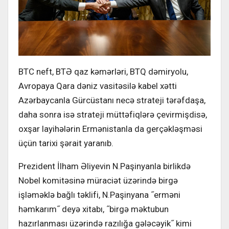
BTC neft, BTƏ qaz kəmərləri, BTQ dəmiryolu,
Avropaya Qara dəniz vasitəsilə kabel xətti
Azərbaycanla Gürcüstanı necə strateji tərəfdaşa,
daha sonra isə strateji müttəfiqlərə çevirmişdisə,
oxşar layihələrin Ermənistanla da gerçəkləşməsi
üçün tarixi şərait yaranıb.
Prezident İlham Əliyevin N.Paşinyanla birlikdə
Nobel komitəsinə müraciət üzərində birgə
işləməklə bağlı təklifi, N.Paşinyana ˝erməni
həmkarım˝ deyə xitabı, ˝birgə məktubun
hazırlanması üzərində razılığa gələcəyik˝ kimi