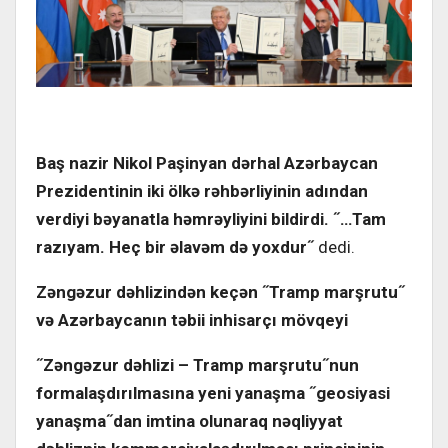
Baş nazir Nikol Paşinyan dərhal Azərbaycan
Prezidentinin iki ölkə rəhbərliyinin adından
verdiyi bəyanatla həmrəyliyini bildirdi.
˝
…
Tam
razıyam. Heç bir əlavəm də yoxdur
˝
dedi.
Zəngəzur dəhlizindən keçən
˝
Tramp marşrutu
˝
və
Azərbaycanın
təbii
inhisarçı mövqeyi
˝
Zəngəzur dəhlizi – Tramp marşrutu
˝
nun
formalaşdırılmasına yeni yanaşma
˝
geosiyasi
yanaşma
˝
dan imtina olunaraq nəqliyyat