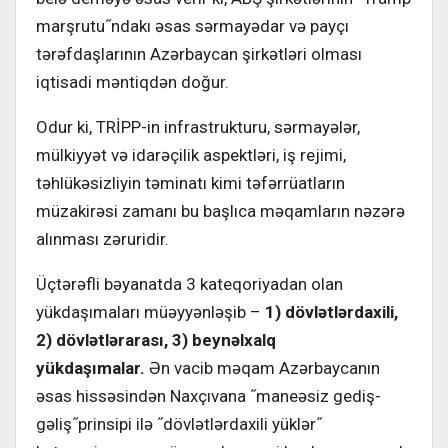
marşrutu˝ndakı əsas sərmayədar və payçı
tərəfdaşlarının Azərbaycan şirkətləri olması
iqtisadi məntiqdən doğur.
Odur ki, TRİPP-in infrastrukturu, sərmayələr,
mülkiyyət və idarəçilik aspektləri, iş rejimi,
təhlükəsizliyin təminatı kimi təfərrüatların
müzakirəsi zamanı bu başlıca məqamların nəzərə
alınması zəruridir.
Üçtərəfli bəyanatda 3 kateqoriyadan olan
yükdaşımaları müəyyənləşib –
1) dövlətlərdaxili,
2) dövlətlərarası, 3) beynəlxalq
yükdaşımalar.
Ən vacib məqam Azərbaycanın
əsas hissəsindən Naxçıvana ˝maneəsiz gediş-
gəliş˝prinsipi ilə ˝dövlətlərdaxili yüklər˝