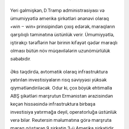
Yeri gəlmişkən, D.Tramp administrasiyası və
ümumiyyətlə amerika şirkətləri ənənəvi olaraq
«win – win» prinsipindən çıxış edərək, maraqların
qarşılıqlı təminatına üstünlük verir. Ümumiyyətlə,
iştirakçı tərəflərin hər birinin kifayət qədər maraqlı
olması bütün növ müqavilələrin uzunömürlülük
səbəbidir.
Əks təqdirdə, avtomatik olaraq infrastruktura
yatırılan investisiyaların risq səviyyəsi yüksək
qiymətləndiriləcək. Odur ki, çox böyük ehtimalla
ABŞ şikətləri marşrutun Ermənistan ərazisindən
keçən hissəsində infrastruktura birbaşa
investisiya yatırmağa deyil, operatorluğa üstünlük
verə bilər. Reutersin məlumatına görə marşruta
maraq göstərən 9 şirkətin 3-ü Amerika şirkətidir.