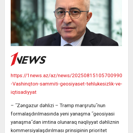
https://1news.az/az/news/20250815105700990
-Vashinqton-sammiti-geosiyaset-tehlukesizlik-ve-
iqtisadiyyat
– ˝Zəngəzur dəhlizi – Tramp marşrutu˝nun
formalaşdırılmasında yeni yanaşma ˝geosiyasi
yanaşma˝dan imtina olunaraq nəqliyyat dəhliznin
kommersiyalaşdırılması prinsipinin prioritet