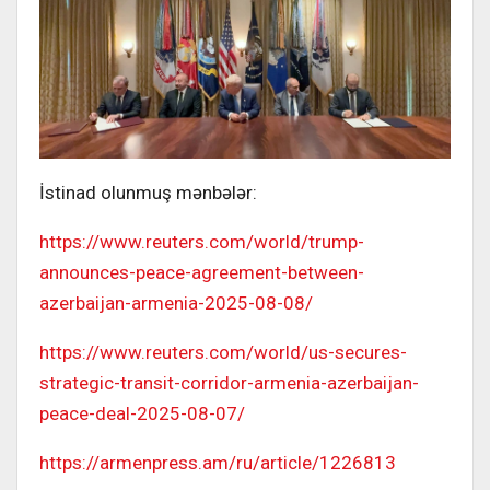
İstinad olunmuş mənbələr:
https://www.reuters.com/world/trump-
announces-peace-agreement-between-
azerbaijan-armenia-2025-08-08/
https://www.reuters.com/world/us-secures-
strategic-transit-corridor-armenia-azerbaijan-
peace-deal-2025-08-07/
https://armenpress.am/ru/article/1226813