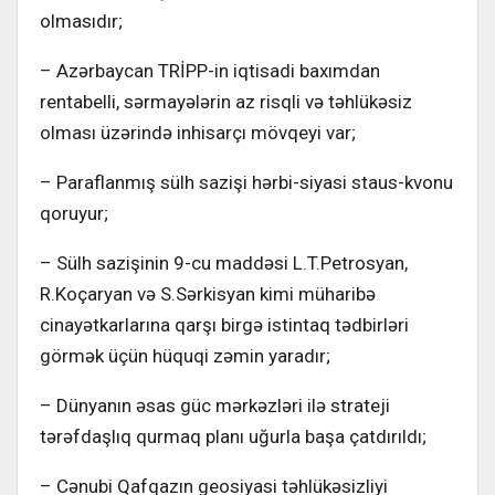
olmasıdır;
– Azərbaycan TRİPP-in iqtisadi baxımdan
rentabelli, sərmayələrin az risqli və təhlükəsiz
olması üzərində inhisarçı mövqeyi var;
– Paraflanmış sülh sazişi hərbi-siyasi staus-kvonu
qoruyur;
– Sülh sazişinin 9-cu maddəsi L.T.Petrosyan,
R.Koçaryan və S.Sərkisyan kimi müharibə
cinayətkarlarına qarşı birgə istintaq tədbirləri
görmək üçün hüquqi zəmin yaradır;
– Dünyanın əsas güc mərkəzləri ilə strateji
tərəfdaşlıq qurmaq planı uğurla başa çatdırıldı;
– Cənubi Qafqazın geosiyasi təhlükəsizliyi