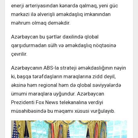
enerji arteriyasından kənarda qalmaq, yeni güc
mərkəzi ilə əlverişli əməkdaşlıq imkanından
məhrum olmaq deməkdir.
Azərbaycan bu şərtlər daxilində qlobal
qarşıdurmadan sülh və əməkdaşlıq nöqtəsinə
çevrilir.
Azərbaycanın ABS-la strateji əməkdaslığının nəyin
ki, başqa tərəfdaşların maraqlarına zidd deyil,
əksinə həm regional həm də qlobal səviyyələrdə
ümumi maraqlara uyğundur. Azərbaycan
Prezidenti Fox News telekanalına verdiyi
müsahibəsində bu məqamı xüsusi vurğulayıb.