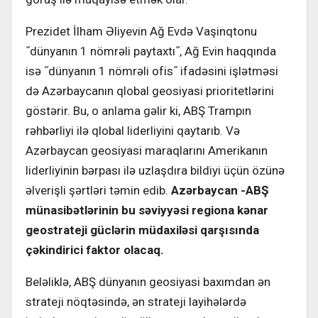
Prezidet İlham Əliyevin Ağ Evdə Vaşinqtonu
˝dünyanın 1 nömrəli paytaxtı˝, Ağ Evin haqqında
isə ˝dünyanın 1 nömrəli ofis˝ ifadəsini işlətməsi
də Azərbaycanın qlobal geosiyasi prioritetlərini
göstərir. Bu, o anlama gəlir ki, ABŞ Trampın
rəhbərliyi ilə qlobal liderliyini qaytarıb. Və
Azərbaycan geosiyasi maraqlarını Amerikanın
liderliyinin bərpası ilə uzlaşdıra bildiyi üçün özünə
əlverişli şərtləri təmin edib.
Azərbaycan -ABŞ
münasibətlərinin bu səviyyəsi regiona kənar
geostrateji güclərin müdaxiləsi qarşısında
çəkindirici faktor olacaq.
Beləliklə, ABŞ dünyanın geosiyasi baxımdan ən
strateji nöqtəsində, ən strateji layihələrdə