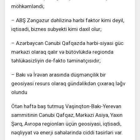
möhkəmləndi;
– ABŞ Zəngəzur dəhlizinə hərbi faktor kimi deyil,
iqtisadi, biznes subyekti kimi daxil olur;
– Azərbaycan Cənubi Qafqazda hərbi-siyasi güc
mərkəzi olaraq qalır və bütövlükdə regionda
təhlükəsizliyin de-fakto təminatçısıdır;
– Bakı və İrəvan arasında düşmənçilik bir
geosiyasi resurs olaraq gündəlikdən çıxaraq ləğv
olundu
Ötən həftə baş tutmuş Vaşinqton-Bakı-Yerevan
sammitinin Cənubi Qafqaz, Mərkəzi Asiya, Yaxın
Şərq, Avropa regionları üçün geosiyasi, iqtisadi,
nəqliyyat və enerji sahələrində ciddi təsirləri var.