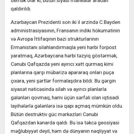
demək olar ki, bütün siyasi maneələr aradan
qaldırıldı.
Azərbaycan Prezidenti son iki il ərzində C.Bayden
administrasiyasının, Fransanın indiki hökumətinin
və Avropa İttifaqının bəzi strukturlarının
Ermənistanı silahlandırmaqla yeni hərbi forpost
yaratmaq, Azərbaycana hərbi təzyiq göstərmək,
Cənubi Qafqazda yeni ayırıcı xətt qurmaq kimi
planlarına qarşı mübarizə apararaq onları puça
çıxara, yeni şərtlər formalaşdıra bildi. Bu gərgin
siyasət nəticəsində silah və ayırıcı planlarla
gələnləri qovmaq, hamı üçün sərfəli olan iqtisadi
layihələrlə gələnlərə isə qapı açmaq mümkün oldu.
Bütün destruktiv güc mərkəzləri Cənubi
Qafqazdan kənarda qaldı. Bu isə təkcə geosiyasi
məğlubiyyət deyil, həm də dünyanın nəqliyyat və