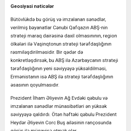
Geosiyasi nəticələr
Bütövlükdə bu görüş və imzalanan sənədlər,
verilmiş bəyanatlar Cənubi Qafqazın ABŞ-nin
strateji maraq dairəsinə daxil olmasınının, region
ölkələri ilə Vaşinqtonun strateji tərəfdaşlığının
rəsmiləşdirilməsidir. Bir qədər də
konkretləşdirsək, bu ABŞ ilə Azərbaycanın strateji
tərəfdaşlığının yeni səviyyəyə yüksəldilməsi,
Ermənistanın isə ABŞ ilə strateji tərəfdaşlığının
əsasının qoyulmasıdır.
Prezident İlham Əliyevin Ağ Evdəki qəbulu və
imzalanan sənədlər münasibətləri ən yüksək
səviyyəyə qaldırdı. Ötən həftəki qəbulu Prezident
Heydər Əliyevin Corc Buş ailəsinin rançosunda
görüş ilə müqayisə etmək olar.