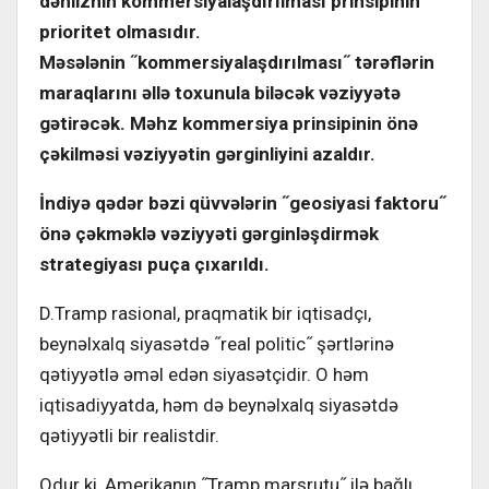
dəhliznin kommersiyalaşdırılması prinsipinin
prioritet olmasıdır.
Məsələnin
˝kommersiyalaşdırılması˝ tərəflərin
maraqlarını əllə toxunula biləcək vəziyyətə
gətirəcək. Məhz kommersiya prinsipinin önə
çəkilməsi vəziyyətin gərginliyini azaldır.
İndiyə qədər bəzi qüvvələrin ˝geosiyasi faktoru˝
önə çəkməklə vəziyyəti gərginləşdirmək
strategiyası puça çıxarıldı.
D.Tramp rasional, praqmatik bir iqtisadçı,
beynəlxalq siyasətdə ˝real politic˝ şərtlərinə
qətiyyətlə əməl edən siyasətçidir. O həm
iqtisadiyyatda, həm də beynəlxalq siyasətdə
qətiyyətli bir realistdir.
Odur ki, Amerikanın ˝Tramp marşrutu˝ ilə bağlı