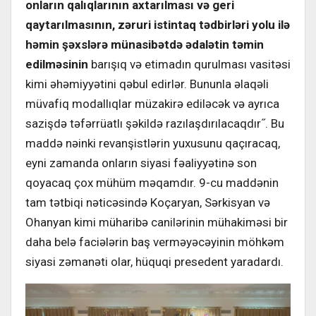
onların qalıqlarının axtarılması və geri
qaytarılmasının, zəruri istintaq tədbirləri yolu ilə
həmin şəxslərə münasibətdə ədalətin təmin
edilməsinin
barışıq və etimadın qurulması vasitəsi
kimi əhəmiyyətini qəbul edirlər. Bununla əlaqəli
müvafiq modallıqlar müzakirə ediləcək və ayrıca
sazişdə təfərrüatlı şəkildə razılaşdırılacaqdır˝. Bu
maddə nəinki revanşistlərin yuxusunu qaçıracaq,
eyni zamanda onların siyasi fəaliyyətinə son
qoyacaq çox mühüm məqamdır. 9-cu maddənin
tam tətbiqi nəticəsində Koçaryan, Sərkisyan və
Ohanyan kimi müharibə canilərinin mühakiməsi bir
daha belə faciələrin baş verməyəcəyinin möhkəm
siyasi zəmanəti olar, hüquqi presedent yaradardı.