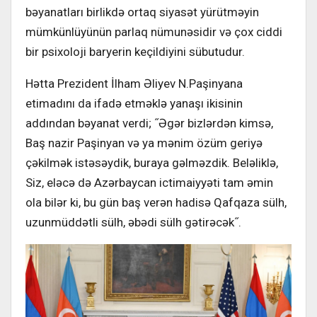
bəyanatları birlikdə ortaq siyasət yürütməyin
mümkünlüyünün parlaq nümunəsidir və çox ciddi
bir psixoloji baryerin keçildiyini sübutudur.
Hətta Prezident İlham Əliyev N.Paşinyana
etimadını da ifadə etməklə yanaşı ikisinin
addından bəyanat verdi; ˝Əgər bizlərdən kimsə,
Baş nazir Paşinyan və ya mənim özüm geriyə
çəkilmək istəsəydik, buraya gəlməzdik. Beləliklə,
Siz, eləcə də Azərbaycan ictimaiyyəti tam əmin
ola bilər ki, bu gün baş verən hadisə Qafqaza sülh,
uzunmüddətli sülh, əbədi sülh gətirəcək˝.