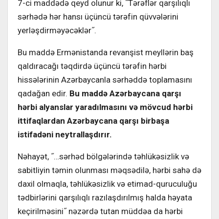
7-ci maddədə qeyd olunur ki, ˝Tərəflər qarşılıqlı
sərhədə hər hansı üçüncü tərəfin qüvvələrini
yerləşdirməyəcəklər˝.
Bu maddə Ermənistanda revanşist meyllərin baş
qaldıracağı təqdirdə üçüncü tərəfin hərbi
hissələrinin Azərbaycanla sərhəddə toplamasını
qadağan edir.
Bu maddə Azərbaycana qarşı
hərbi alyanslar yaradılmasını və mövcud hərbi
ittifaqlardan Azərbaycana qarşı birbaşa
istifadəni neytrallaşdırır.
Nəhayət, ˝…sərhəd bölgələrində təhlükəsizlik və
sabitliyin təmin olunması məqsədilə, hərbi sahə də
daxil olmaqla, təhlükəsizlik və etimad-quruculuğu
tədbirlərini qarşılıqlı razılaşdırılmış halda həyata
keçirilməsini˝ nəzərdə tutan müddəa da hərbi