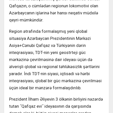
Qafqazın, o cümlədən regionun lokomotivi olan
Azərbaycanın işlərinə hər hansı neqativ müdxilə
qeyri-mümkündür.
Region ətrafında formalaşmış yeni qlobal
situasiya Azərbaycan Prezidentinin Mərkəzi
Asiya+Cənubi Qafqaz və Türkiyənin dərin
inteqrasiyası, TDT-nin yeni geostrteji güc
mərkəzinə çevrilməsinə dair ideyası üçün də
əlverişli qlobal və regional təhlükəsizlik şərtlərini
yaradır. İndi TDT-nin siyasi, iqtisadi və hərbi
inteqrasiyası, qlobal bir güc mərkəzinə çevrilməsi
üçün ideal bir mənzərə formalaşdırılıb.
Prezident İlham Əliyevin 3 ölkənin birliyini nəzərdə
tutan ˝Qafqaz evi˝ ideyasıının da qarşısında