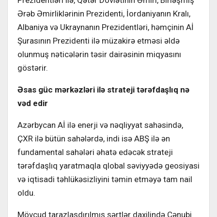
Prezidentləri ilə, Qətər Dövlətinin Əmiri, Birləşmiş
Ərəb Əmirliklərinin Prezidenti, İordaniyanın Kralı,
Albaniya və Ukraynanın Prezidentləri, həmçinin Aİ
Şurasının Prezidenti ilə müzakirə etməsi əldə
olunmuş nəticələrin təsir dairəsinin miqyasını
göstərir.
Əsas güc mərkəzləri ilə strateji tərəfdaşlıq nə
vəd edir
Azərbycan Aİ ilə enerji və nəqliyyat sahəsində,
ÇXR ilə bütün sahələrdə, indi isə ABŞ ilə ən
fundamental sahələri əhatə edəcək strateji
tərəfdaşlıq yaratmaqla qlobal səviyyədə geosiyasi
və iqtisadi təhlükəsizliyini təmin etməyə tam nail
oldu.
Mövcud tarazlaşdırılmış şərtlər daxilində Cənubi