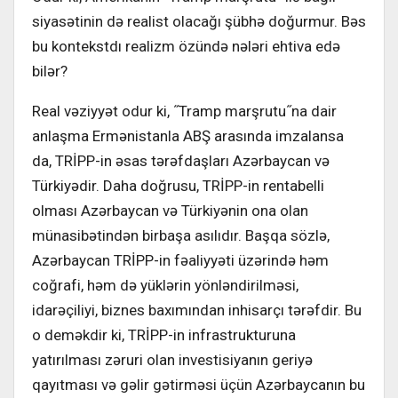
siyasətinin də realist olacağı şübhə doğurmur. Bəs
bu kontekstdı realizm özündə nələri ehtiva edə
bilər?
Real vəziyyət odur ki, ˝Tramp marşrutu˝na dair
anlaşma Ermənistanla ABŞ arasında imzalansa
da, TRİPP-in əsas tərəfdaşları Azərbaycan və
Türkiyədir. Daha doğrusu, TRİPP-in rentabelli
olması Azərbaycan və Türkiyənin ona olan
münasibətindən birbaşa asılıdır. Başqa sözlə,
Azərbaycan TRİPP-in fəaliyyəti üzərində həm
coğrafi, həm də yüklərin yönləndirilməsi,
idarəçiliyi, biznes baxımından inhisarçı tərəfdir. Bu
o deməkdir ki, TRİPP-in infrastrukturuna
yatırılması zəruri olan investisiyanın geriyə
qayıtması və gəlir gətirməsi üçün Azərbaycanın bu