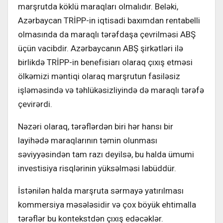
marşrutda köklü maraqları olmalıdır. Beləki,
Azərbaycan TRİPP-in iqtisadi baxımdan rentabelli
olmasında da maraqlı tərəfdaşa çevrilməsi ABŞ
üçün vacibdir. Azərbaycanın ABŞ şirkətləri ilə
birlikdə TRİPP-in benefisiarı olaraq çıxış etməsi
ölkəmizi məntiqi olaraq marşrutun fasiləsiz
işləməsində və təhlükəsizliyində də maraqlı tərəfə
çevirərdi.
Nəzəri olaraq, tərəflərdən biri hər hansı bir
layihədə maraqlarının təmin olunması
səviyyəsindən tam razı deyilsə, bu halda ümumi
investisiya risqlərinin yüksəlməsi labüddür.
İstənilən halda marşruta sərmayə yatırılması
kommersiya məsələsidir və çox böyük ehtimalla
tərəflər bu kontekstdən çıxış edəcəklər.