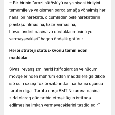
– Bir-birinin ˝ərazi bütövlüyü və ya siyasi birliyini
tamamilə və ya qismən parçalamağa yönəlmiş hər
hansı bir hərəkətə, o cümlədən belə hərəkətlərin
planlaşdırılmasına, hazırlanmasına,
həvəsləndirilməsinə və dəstəklənməsinə yol
verməyəcəkləri˝ haqda öhdəlik götürür.
Hərbi strateji status-kvonu təmin edən
maddələr
Siyasi revanşizmi hərbi ittifaqlardan və hücum
mövqelərindən məhrum edən maddələrə gəldikdə
isə sülh sazişi ˝öz ərazilərindən hər hansı üçüncü
tərəfin digər Tərəfə qarşı BMT Nizamnaməsinə
zidd olaraq güc tətbiq etmək üçün istifadə
edilməsinə imkan verməyəcəklərini təsdiq edir˝.