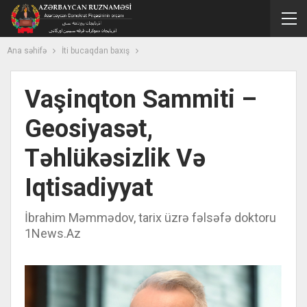
Ana səhifə
İti bucaqdan baxış
Vaşinqton Sammiti –
Geosiyasət,
Təhlükəsizlik Və
Iqtisadiyyat
İbrahim Məmmədov, tarix üzrə fəlsəfə doktoru
1News.Az