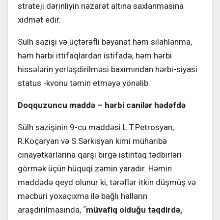
strateji dərinliyin nəzarət altına saxlanmasına
xidmət edir.
Sülh sazişi və üçtərəfli bəyanat həm silahlanma,
həm hərbi ittifaqlardan istifadə, həm hərbi
hissələrin yerləşdirilməsi baxımından hərbi-siyasi
status -kvonu təmin etməyə yönəlib.
Doqquzuncu maddə
–
hərbi canilər hədəfdə
Sülh sazişinin 9-cu maddəsi L.T.Petrosyan,
R.Koçaryan və S.Sərkisyan kimi müharibə
cinayətkarlarına qarşı birgə istintaq tədbirləri
görmək üçün hüquqi zəmin yaradır. Həmin
maddədə qeyd olunur ki, tərəflər itkin düşmüş və
məcburi yoxaçıxma ilə bağlı halların
araşdırılmasında, ˝
müvafiq olduğu təqdirdə,