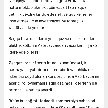
N.Paşinyanın etiraf etdiyinə görə Ermənistanın
hətta məktəb tikmək üçün vəsait tapmaqda
çətinlik çəkdiyi bir dövrdə neft və qaz kəmərlərini
inşa etmək üçün investisiyası və idarəçilik
təcrübəsi də yoxdur.
Başqa tərəfdən dəmiryolu, qaz və neft kəmərlərini,
elektrik xətlərini Azərbaycandan yaxşı kim inşa və
idarə edə bilər ki?
Zəngəzurda infrastruktura uzunmüddətli, iri
sərmayələr yatırıb, onun rentabelli və təhlükəsiz
işləməsi qeyd olunan konsorsiumda Azərbaycanın
aparıcı rol oynaması risqin azalması, gəlirlərin isə
artması ilə nəticələnərdi.
Bütün bu coğrafi, iqtisadi, kommersiya səbəbləri
belə deməyə əsas verir ki, ABŞ şirkətlərinin ˝Tramp