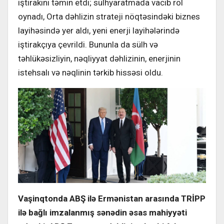
iştirakını təmin etdi; sülhyaratmada vacib rol
oynadı, Orta dəhlizin strateji nöqtəsindəki biznes
layihəsində yer aldı, yeni enerji layihələrində
iştirakçıya çevrildi. Bununla da sülh və
təhlükəsizliyin, nəqliyyat dəhlizinin, enerjinin
istehsalı və nəqlinin tərkib hissəsi oldu.
Vaşinqtonda ABŞ ilə Ermənistan arasında TRİPP
ilə bağlı imzalanmış sənədin əsas mahiyyəti