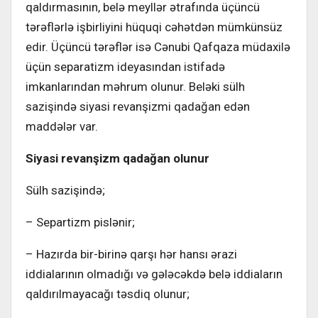
qaldırmasının, belə meyllər ətrafında üçüncü
tərəflərlə işbirliyini hüquqi cəhətdən mümkünsüz
edir. Üçüncü tərəflər isə Cənubi Qafqaza müdaxilə
üçün separatizm ideyasından istifadə
imkanlarından məhrum olunur. Beləki sülh
sazişində siyasi revanşizmi qadağan edən
maddələr var.
Siyasi revanşizm qadağan olunur
Sülh sazişində;
– Separtizm pislənir;
– Hazırda bir-birinə qarşı hər hansı ərazi
iddialarının olmadığı və gələcəkdə belə iddiaların
qaldırılmayacağı təsdiq olunur;