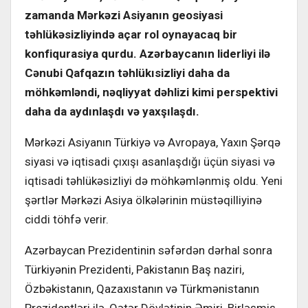
zamanda Mərkəzi Asiyanın geosiyasi
təhlükəsizliyində açar rol oynayacaq bir
konfiqurasiya qurdu. Azərbaycanın liderliyi ilə
Cənubi Qafqazın təhlükısizliyi daha da
möhkəmləndi, nəqliyyat dəhlizi kimi perspektivi
daha da aydınlaşdı və yaxşılaşdı.
Mərkəzi Asiyanın Türkiyə və Avropaya, Yaxın Şərqə
siyasi və iqtisadi çıxışı asanlaşdığı üçün siyasi və
iqtisadi təhlükəsizliyi də möhkəmlənmiş oldu. Yeni
şərtlər Mərkəzi Asiya ölkələrinin müstəqilliyinə
ciddi töhfə verir.
Azərbaycan Prezidentinin səfərdən dərhal sonra
Türkiyənin Prezidenti, Pakistanın Baş naziri,
Özbəkistanın, Qazaxıstanın və Türkmənistanın