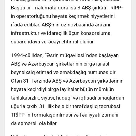
Başqa bir məlumata görə isə 3 ABŞ şirkəti TRİPP-
in operatorluğunu həyata keçirmək niyyətlərini
ifadə ediblər. ABŞ-nin öz növbəsində ərazini
infrastruktur və idarəçilik üçün konsorsiuma
subarendaya verəcəyi ehtimal olunur.
1994-cü ildən, ˝Əsrin müqaviləsi˝ndən başlayan
ABŞ və Azərbaycan şirkətlərinin birgə işi əsl
beynəlxalq etimad və əməkdaşlıq nümunəsidir.
Ötən 31 il ərzində ABŞ və Azərbaycan şirkətlərinin
həyata keçirdiyi birgə layihələr bütün mümkün
təhlükəsizlik, siyasi, hüquqi və iqtisadi sınaqlardan
uğurla çıxıb. 31 illik belə bir tərəfdaşlıq təcrübəsi
TRİPP-in formalaşdırılması və fəaliyyəti zamanı
da səmərəli ola bilər.