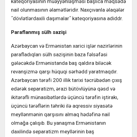
kateqoriyasının müəyyənləşməsi başlıca məqsədə
nail olunmasının əlamətləridir. Naxçıvanla əlaqələr
˝dövlətlərdaxili daşımalar˝ kateqoriyasına adiddr.
Paraflanmış sülh sazişi
Azərbaycan və Ermənistan xarici işlər nazirlərinin
parafladıqları sülh sazişinin baza fəlsəfəsi
gələcəkdə Ermənistanda baş qaldıra biləcək
revanşizmə qarşı hüquqi sərhədd yaratmaqdır.
Azərbaycan tərəfi 200 illik tarixi təcrübədən çıxış
edərək separatizm, ərazi bütövlüyünə qəsd və
ikitərəfli münasibətlərdə üçüncü tərəfin iştirakı,
üçüncü tərəflərin təhriki ilə aqressiv siyasətə
meyllənmənin qarşısını almaq hədəfinə nail
olmağa çalışıb. Bu yanaşma Ermənistanın
daxilində separatizm meyllərinin baş