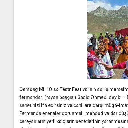
Qaradağ Milli Qısa Teatr Festivalının açılış mərasi
fərmandarı (rayon başçısı) Sadiq Əhmədi deyib: – B
sənətinizi ifa edirsiniz və cahillərə qarşı müqavimə
Fərmanda ənənələr qorunmalı, məhdud və dar düşü
cərəyanların yerli xalqların sənətlərinin yaranmasın