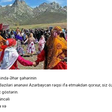
mində Əhər şəhərinin
əziləri ənənəvi Azərbaycan rəqsi ifa etməkdən qorxur, siz ö
t göstərin.
ncəli
a və