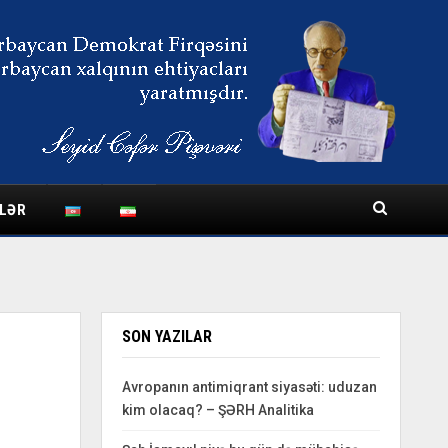
LƏR
SON YAZILAR
Avropanın antimiqrant siyasəti: uduzan
kim olacaq? – ŞƏRH Analitika