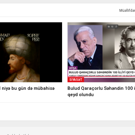
Müəllifd
SIYASƏT
l niyə bu gün də mübahisə
Bulud Qaraçorlu Səhəndin 100 il
qeyd olundu