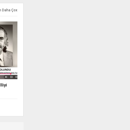
ən Daha Çox
liyi