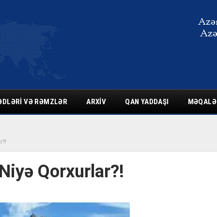
ƏDLƏRI VƏ RƏMZLƏR
ARXIV
QAN YADDAŞI
MƏQALƏ
r?!
iyə Qorxurlar?!