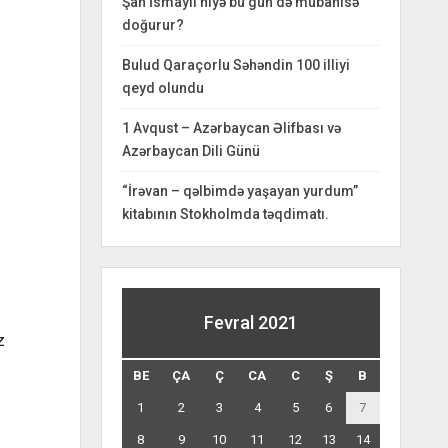
Şah İsmayıl niyə bu gün də mübahisə
doğurur?
Bulud Qaraçorlu Səhəndin 100 illiyi
qeyd olundu
1 Avqust – Azərbaycan Əlifbası və
Azərbaycan Dili Günü
“İrəvan – qəlbimdə yaşayan yurdum”
kitabının Stokholmda təqdimatı.
Fevral 2021
z
BE
ÇA
Ç
CA
C
Ş
B
1
2
3
4
5
6
7
8
9
10
11
12
13
14