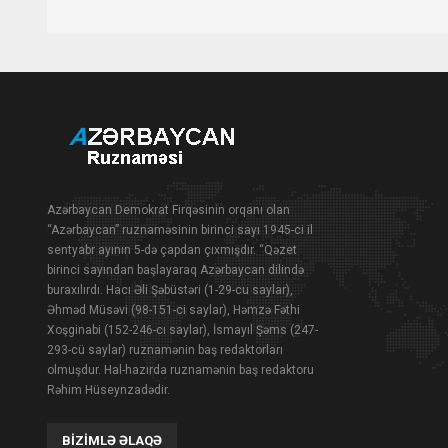
Azərbaycan Demokrat Firqəsinin orqanı olan
“Azərbaycan” ruznaməsinin birinci sayı 1945-ci il
sentyabr ayının 5-də çapdan çıxmışdır. “Qəzet
birinci sayından başlayaraq Azərbaycan dilində
buraxılırdı. Hacı Əli Şəbüstəri (1-29-cu saylar),
Əhməd Müsəvi (98-151-ci saylar), Həmzə Fəthi
Xoşginabi (152-246-cı saylar), İsmayıl Şəms (247-
293-cü saylar) ruznamənin baş redaktorları
olmuşdur. Hal-hazırda ruznamənin baş redaktoru
Rəhim Hüseynzadədir.
BIZIMLƏ ƏLAQƏ