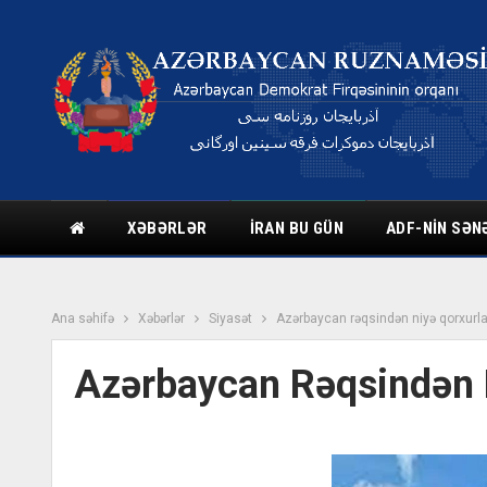
XƏBƏRLƏR
İRAN BU GÜN
ADF-NIN SƏN
Ana səhifə
Xəbərlər
Siyasət
Azərbaycan rəqsindən niyə qorxurla
Azərbaycan Rəqsindən N