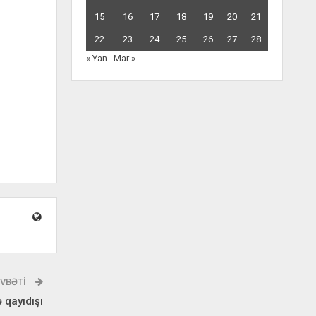
15
16
17
18
19
20
21
22
23
24
25
26
27
28
« Yan
Mar »
VBƏTI
 qayıdışı