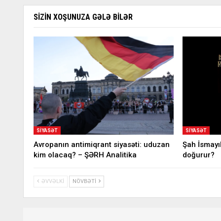
SIZIN XOŞUNUZA GƏLƏ BILƏR
SIYASƏT
SIYASƏT
Avropanın antimiqrant siyasəti: uduzan
Şah İsmayı
kim olacaq? – ŞƏRH Analitika
doğurur?
ƏVVƏLKI
NÖVBƏTI