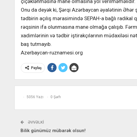
çiçəklənməsinə mane olmasına yol verilməməlidir.
Onu da deyək ki, Şərqi Azərbaycan əyalətinin Əhər
tədbirin açılış mərasimində SEPAH-a bağlı radikal
rəqsinin ifa olunmasına mane olmağa çalışıb. Fər
xadimlərinin və tədbir iştirakçılarının müdaxiləsi nə
baş tutmayıb.
Azerbaycan-ruznamesi.org
Paylaş
5056 Yazı
0 Şərh
ƏVVƏLKI
Bilik günümüz mübarək olsun!