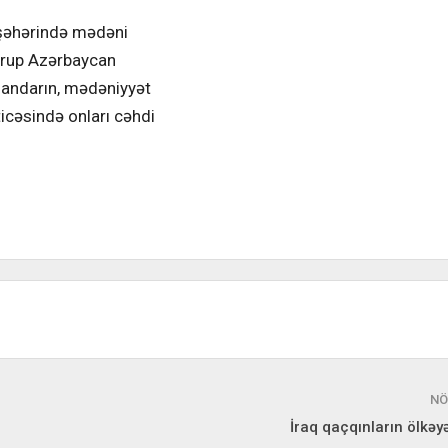
 şəhərində mədəni
 qrup Azərbaycan
mandarın, mədəniyyət
ticəsində onları cəhdi
NÖ
İraq qaçqınların ölkəyə